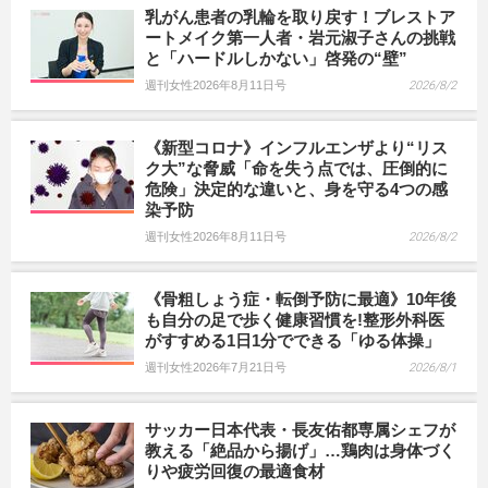
乳がん患者の乳輪を取り戻す！ブレストア
ートメイク第一人者・岩元淑子さんの挑戦
と「ハードルしかない」啓発の“壁”
週刊女性2026年8月11日号
2026/8/2
《新型コロナ》インフルエンザより“リス
ク大”な脅威「命を失う点では、圧倒的に
危険」決定的な違いと、身を守る4つの感
染予防
週刊女性2026年8月11日号
2026/8/2
《骨粗しょう症・転倒予防に最適》10年後
も自分の足で歩く健康習慣を!整形外科医
がすすめる1日1分でできる「ゆる体操」
週刊女性2026年7月21日号
2026/8/1
サッカー日本代表・長友佑都専属シェフが
教える「絶品から揚げ」…鶏肉は身体づく
りや疲労回復の最適食材