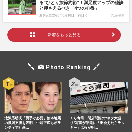
る“ひとり旅節約術”！満足度アップの秘訣
と押さえるべき「4つの心得」
週刊女性2026年8月18日・25日号
2026/8/8
新着をもっと見る
Photo Ranking
滝沢秀明氏「男手が必要」熊本地震
くら寿司、閉店間際の“ネタ大盛
の復興支援を表明、中居正広もボラ
り”写真が話題に「出会えたらラッ
ンティア計画…
キー」広報が明…