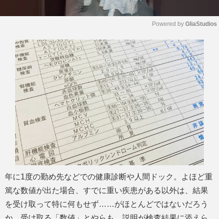
Powered by 
GliaStudios
M
u
t
e
年に1度の勤め先などでの健康診断や人間ドック。よほど重
篤な数値が出た場合、すでに重い疾患がある以外は、結果
を受け取って特に何もせず……がほとんどではないだろう
か。受け取る「数値」とやらも、説明が検査結果に添えら