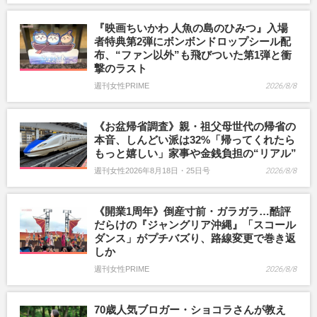
『映画ちいかわ 人魚の島のひみつ』入場
者特典第2弾にボンボンドロップシール配
布、“ファン以外”も飛びついた第1弾と衝
撃のラスト
週刊女性PRIME
2026/8/8
《お盆帰省調査》親・祖父母世代の帰省の
本音、しんどい派は32%「帰ってくれたら
もっと嬉しい」家事や金銭負担の“リアル”
週刊女性2026年8月18日・25日号
2026/8/8
《開業1周年》倒産寸前・ガラガラ…酷評
だらけの『ジャングリア沖縄』「スコール
ダンス」がプチバズり、路線変更で巻き返
しか
週刊女性PRIME
2026/8/8
70歳人気ブロガー・ショコラさんが教え