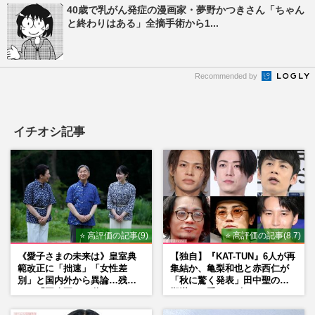
40歳で乳がん発症の漫画家・夢野かつきさん「ちゃん
と終わりはある」全摘手術から1...
Recommended by
イチオシ記事
⭐ 高評価の記事(9)
⭐ 高評価の記事(8.7)
《愛子さまの未来は》皇室典
【独自】『KAT-TUN』6人が再
範改正に「拙速」「女性差
集結か、亀梨和也と赤西仁が
別」と国内外から異論…残さ
「秋に驚く発表」田中聖の刑
れた「再改正」の道
期満了と重なる“匂わせ”では
ない理由