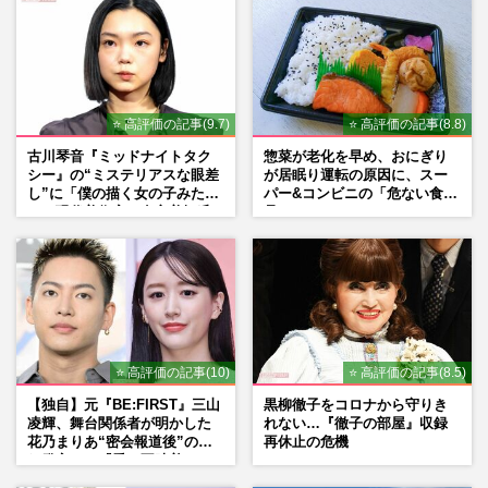
⭐ 高評価の記事(9.7)
⭐ 高評価の記事(8.8)
古川琴音『ミッドナイトタク
惣菜が老化を早め、おにぎり
シー』の“ミステリアスな眼差
が居眠り運転の原因に、スー
し”に「僕の描く女の子みた
パー&コンビニの「危ない食
い」現代美術家・奈良美智氏
品」
もSNSで“公認”
⭐ 高評価の記事(10)
⭐ 高評価の記事(8.5)
【独自】元『BE:FIRST』三山
黒柳徹子をコロナから守りき
凌輝、舞台関係者が明かした
れない…『徹子の部屋』収録
花乃まりあ“密会報道後”の呆
再休止の危機
れ発言と、『愛の不時着』の
劇場が答えた共演舞台の行方