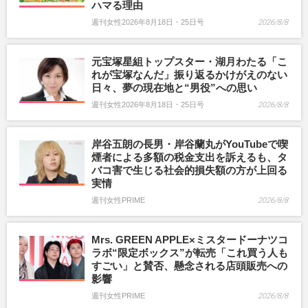
ハマる理由
週刊女性2026年8月18日・25日号
2026/8/8
元宝塚星組トップスター・湖月わたる「こ
れが宝塚なんだ」振り返るかけがえのない
日々、夢の現在地と“男役”への思い
週刊女性2026年8月18日・25日号
2026/8/8
岸谷五朗の長男・岸谷蘭丸がYouTubeで喫
煙者による多額の税金支出を訴えるも、タ
バコ害で生じる社会的損失額の方が上回る
実情
週刊女性PRIME
2026/8/8
Mrs. GREEN APPLE×ミスタードーナツコ
ラボ“限定ボックス”が転売「これ買う人も
すごい」と賛否、懸念される店頭販売への
影響
週刊女性PRIME
2026/8/8