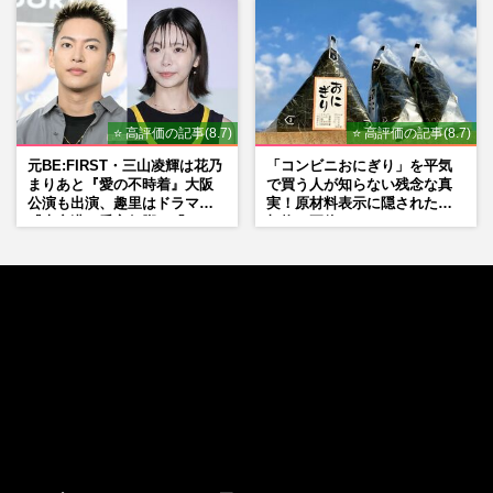
⭐ 高評価の記事(8.7)
⭐ 高評価の記事(8.7)
元BE:FIRST・三山凌輝は花乃
「コンビニおにぎり」を平気
まりあと『愛の不時着』大阪
で買う人が知らない残念な真
公演も出演、趣里はドラマ
実！原材料表示に隠された添
『大空港』番宣行脚に「メン
加物の正体
タル強すぎ」の実情