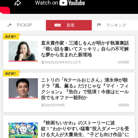
PICKUP
新着
ランキング
直木賞作家・三浦しをんが明かす執筆裏話
「暗い話を書いてスッキリ」自らの不可解
な夢から生まれた新境地
週刊女性2026年8月11日号
5時間前
ニトリの「Nクールおじさん」清水伸が朝
ドラ『風、薫る』だけじゃな『マイ・フィ
クション』『告白』で怪演！今後はヒール
役でもオファー殺到か
週刊女性PRIME
7時間前
『映画ちいかわ』のストーリーに波
紋！“わかりやすい猛毒”投入ダメージを受
ける大人が大量発生、“子ども向け作品”に