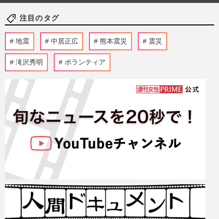
注目のタグ
地震
中居正広
熊本震災
震災
滝沢秀明
ボランティア