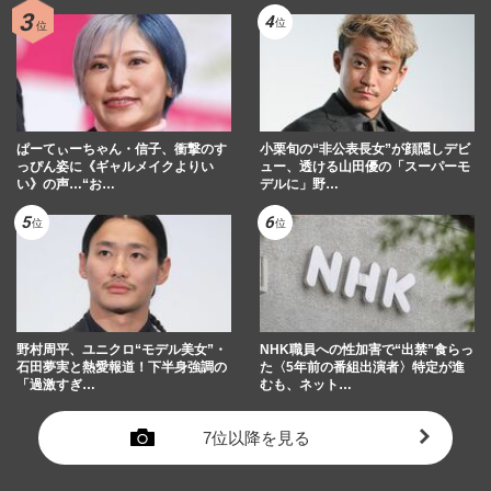
ぱーてぃーちゃん・信子、衝撃のす
小栗旬の“非公表長女”が顔隠しデビ
っぴん姿に《ギャルメイクよりい
ュー、透ける山田優の「スーパーモ
い》の声…“お…
デルに」野…
野村周平、ユニクロ“モデル美女”・
NHK職員への性加害で“出禁”食らっ
石田夢実と熱愛報道！下半身強調の
た〈5年前の番組出演者〉特定が進
「過激すぎ…
むも、ネット…
7位以降を見る