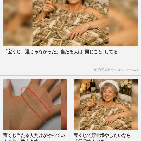
囁かれる“引退一直線”の…
週刊女性PRIME
2026/5/9
《阿部巨人》ツイスト打法は救世主か毒薬
か…監督の“直接指導”への期待と“拒絶反
応”
週刊女性PRIME
2026/4/19
「宝くじ、運じゃなかった」当たる人は“同じこと”してる
【巨人】阿部慎之助監督、2000本安打まで
PR(合同会社デジタルファーム )
残り70本の丸佳浩を起用しない冷徹采配、
偉業目前で解雇・引退の村…
週刊女性PRIME
2026/4/17
宝くじ当たる人だけがやってい
宝くじで貯金増やしたいなら