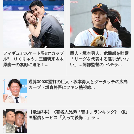
フィギュアスケート界の“カップ
巨人・坂本勇人、危機感を吐露
ル”「りくりゅう」三浦璃来＆木
「リーグを代表する選手がいな
原龍一の素顔に迫る！...
い」…阿部監督の“ベテラ...
通算300本塁打の巨人・坂本勇人とグータッチの広島
カープ・坂倉将吾にファン熱視線...
【最強3本】《有名人兄弟「苦手」ランキング》《動
画配信サービス「入って後悔！」ラ...