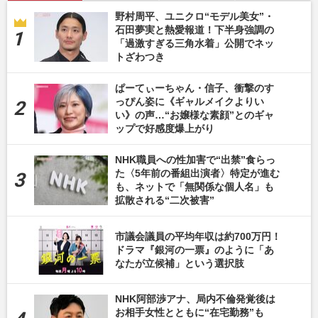
野村周平、ユニクロ“モデル美女”・
石田夢実と熱愛報道！下半身強調の
「過激すぎる三角水着」公開でネッ
トざわつき
ぱーてぃーちゃん・信子、衝撃のす
っぴん姿に《ギャルメイクよりい
い》の声…“お嬢様な素顔”とのギャ
ップで好感度爆上がり
NHK職員への性加害で“出禁”食らっ
た〈5年前の番組出演者〉特定が進む
も、ネットで「無関係な個人名」も
拡散される“二次被害”
市議会議員の平均年収は約700万円！
ドラマ『銀河の一票』のように「あ
なたが立候補」という選択肢
NHK阿部渉アナ、局内不倫発覚後は
お相手女性とともに“在宅勤務”も