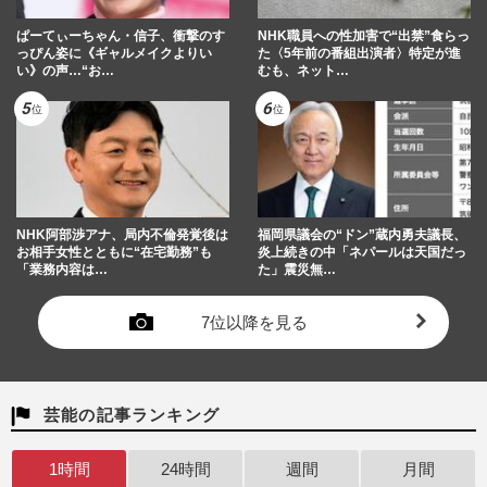
ぱーてぃーちゃん・信子、衝撃のす
NHK職員への性加害で“出禁”食らっ
っぴん姿に《ギャルメイクよりい
た〈5年前の番組出演者〉特定が進
い》の声…“お…
むも、ネット…
NHK阿部渉アナ、局内不倫発覚後は
福岡県議会の“ドン”蔵内勇夫議長、
お相手女性とともに“在宅勤務”も
炎上続きの中「ネパールは天国だっ
「業務内容は…
た」震災無…
7位以降を見る
芸能の記事ランキング
1時間
24時間
週間
月間