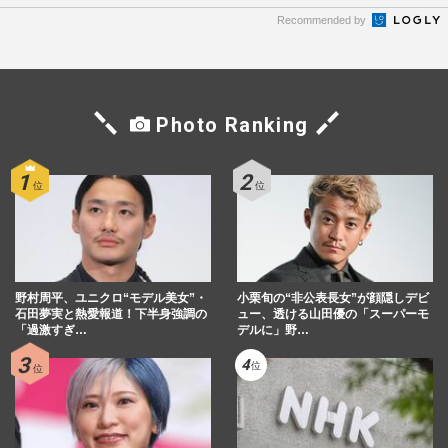
Recommended by
Photo Ranking
野村周平、ユニクロ“モデル美女”・
小栗旬の“非公表長女”が顔隠しデビ
石田夢実と熱愛報道！下半身強調の
ュー、透ける山田優の「スーパーモ
「過激すぎ…
デルに」野…