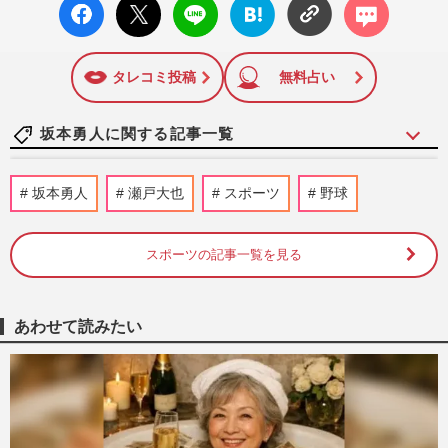
facebo
X ポス
LINE
はてな
コメン
ok い
ト
ブック
ト
いね
マーク
に追加
タレコミ投稿
無料占い
坂本勇人に関する記事一覧
則本昂大・坂本勇人らベテラン躍動で巨人
坂本勇人
瀬戸大也
スポーツ
野球
勝利も…９人中５人が30代のスタメンが示
す、２軍落ちの浅野翔吾ら…
週刊女性PRIME
2026/6/4
スポーツの記事一覧を見る
通算300本塁打の巨人・坂本勇人とグータ
ッチの広島カープ・坂倉将吾にファン熱視
あわせて読みたい
線も、15億円・FA捕手の甲…
週刊女性PRIME
2026/5/15
巨人・坂本勇人、代打起用も得意コース空
振り三振で「リチャードと入れ替え二軍」