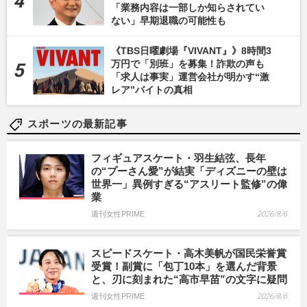
「業務内容は一部しか知らされてい
ない」早期退職の可能性も
《TBS日曜劇場『VIVANT』》8時間3
万円で「別班」を募集！詐欺の声も
「求人は事実」運営会社が明かす“激
レア”バイトの真相
スポーツの最新記事
フィギュアスケート・羽生結弦、長年
の“プーさん愛”が結実「ディズニーの壁は
世界一」異例すぎる“アスリート監修”の偉
業
週刊女性PRIME
2026/8/6
スピードスケート・高木美帆が国民栄誉賞
受賞！副賞に「包丁10本」を選んだ背景
と、刃に刻まれた“高市早苗”の文字に疑問
週刊女性PRIME
2026/8/6