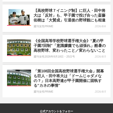
【高校野球７イニング制】に巨人・田中将
大は「反対」も、甲子園で投げ合った斎藤
佑樹は「大賛成」引退後の野球観にも相違
週刊女性PRIME
2026/8/6
《全国高等学校野球選手権大会》“夏の甲
子園7回制”「意識朦朧でも頑張れ」酷暑の
高校野球、変わったこと／変わらないこと
週刊女性2026年8月18日・25日号
2026/8/5
「第108回全国高校野球選手権大会」開幕
も巨人・田中将大は「ドームじゃダメな
の？」日本高野連が甲子園開催に固執す
る“カネの事情”
週刊女性PRIME
2026/8/5
公式アカウントをフォロー