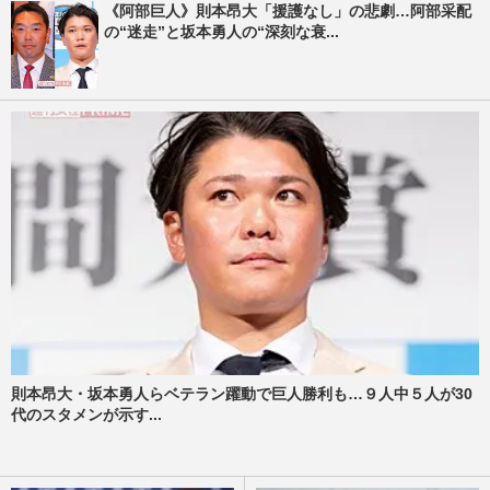
《阿部巨人》則本昂大「援護なし」の悲劇…阿部采配
の“迷走”と坂本勇人の“深刻な衰...
則本昂大・坂本勇人らベテラン躍動で巨人勝利も…９人中５人が30
代のスタメンが示す...