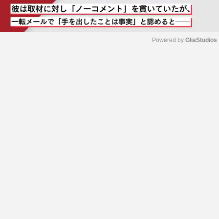
Powered by 
GliaStudios
M
u
t
e