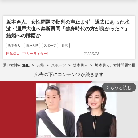
坂本勇人、女性問題で批判の声止まず、過去にあった水
泳・瀬戸大也へ禁断質問「独身時代の方が良かった？」
結婚への躊躇か
坂本勇人
瀬戸大也
スポーツ
野球
円為格人（フリーライター）
2022/9/23
週刊女性PRIME
芸能
スポーツ
坂本勇人
坂本勇人、女性問題で批
広告の下にコンテンツが続きます
もっと読む
arrow_forward_ios