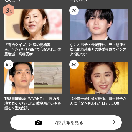
たのに…》…
ージシャン…
『有吉クイズ』出演の高橋真
なにわ男子・長尾謙杜、三上悠亜の
麻、“げっそり両腕”で心配された体
次は稲垣莉生との熱愛報道でインス
重増減、高橋秀樹…
タ“裏アカ”…
TBS日曜劇場『VIVANT』、県内各
【小達一雄】娘が語る、田中好子さ
地でロケが行われた岐阜県がカギを
んに「父を奪われた日」と現在
握る？聖地巡礼…
7位以降を見る