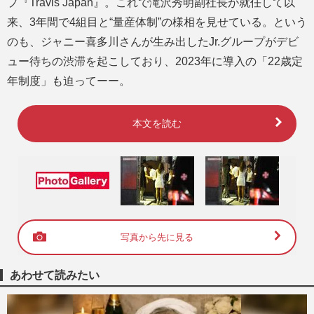
プ『Travis Japan』。これで滝沢秀明副社長が就任して以
来、3年間で4組目と“量産体制”の様相を見せている。という
のも、ジャニー喜多川さんが生み出したJr.グループがデビ
ュー待ちの渋滞を起こしており、2023年に導入の「22歳定
年制度」も迫ってーー。
本文を読む
写真から先に見る
あわせて読みたい