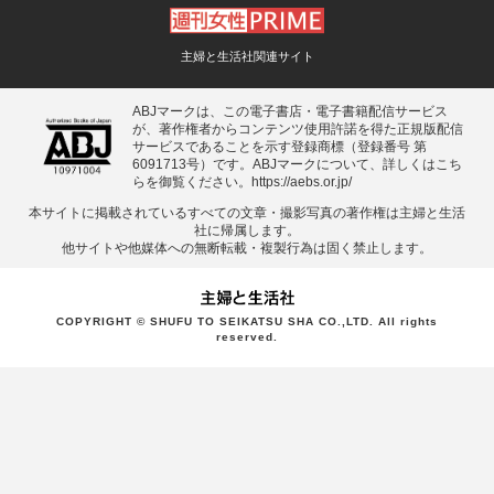
主婦と生活社関連サイト
ABJマークは、この電子書店・電子書籍配信サービス
が、著作権者からコンテンツ使用許諾を得た正規版配信
サービスであることを示す登録商標（登録番号 第
6091713号）です。ABJマークについて、詳しくはこち
らを御覧ください。
https://aebs.or.jp/
本サイトに掲載されているすべての⽂章・撮影写真の著作権は主婦と⽣活
社に帰属します。
他サイトや他媒体への無断転載・複製⾏為は固く禁⽌します。
COPYRIGHT © SHUFU TO SEIKATSU SHA CO.,LTD. All rights
reserved.