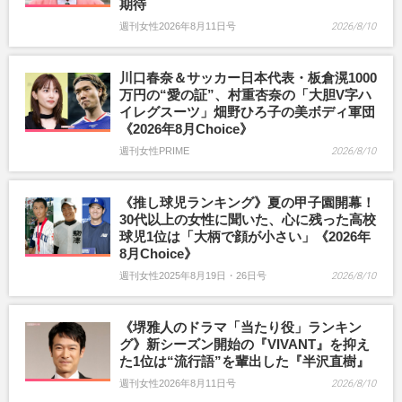
期待
週刊女性2026年8月11日号
2026/8/10
川口春奈＆サッカー日本代表・板倉滉1000
万円の“愛の証”、村重杏奈の「大胆V字ハ
イレグスーツ」畑野ひろ子の美ボディ軍団
《2026年8月Choice》
週刊女性PRIME
2026/8/10
《推し球児ランキング》夏の甲子園開幕！
30代以上の女性に聞いた、心に残った高校
球児1位は「大柄で顔が小さい」《2026年
8月Choice》
週刊女性2025年8月19日・26日号
2026/8/10
《堺雅人のドラマ「当たり役」ランキン
グ》新シーズン開始の『VIVANT』を抑え
た1位は“流行語”を輩出した『半沢直樹』
週刊女性2026年8月11日号
2026/8/10