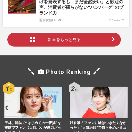
げを発表するも「まだ全然安い」と歓迎の
声、消費者が揺らがない“ハンバーグ”のブ
ランド力
週刊女性PRIME
2026/8/10
新着をもっと見る
Photo Ranking
王林、雑誌で“はじめての一夜姿”を
浅香唯「ファンに嘘はつきたくなか
披露でファン《天然ボケが魅力だっ
った」“人気絶頂”で自ら認めたミュ