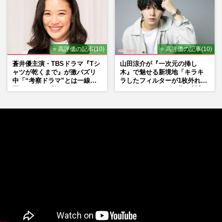
⭐ 高評価の記事(10)
⭐ 高評価の記事(10)
蒼井優主演・TBSドラマ『Tシ
山田涼介が『一次元の挿し
ャツが乾くまで』が激バズリ
木』で魅せる新境地「キラキ
中「“考察ドラマ”とは一線を
ラしたフィルターが1枚外れて
画している」散りばめられた
くれたら」アイドル像を封印
伏線よりも大事な要素
した覚悟