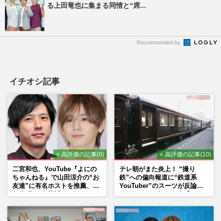
る上田竜也に集まる同情と“席...
Recommended by
イチオシ記事
⭐ 高評価の記事(9)
⭐ 高評価の記事(10)
二宮和也、YouTube『よにの
テレ朝がまた炎上！ “撮り
ちゃんねる』で山田涼介の“お
鉄”への偏向報道に“鉄道系
友達”に有名ホストを推薦、歌
YouTuber”のスーツが反論
舞伎町に“急接近”でファン
ネットからも怒りの声「また
「関わらないで！」
印象操作」「局の仕込みで
は？」