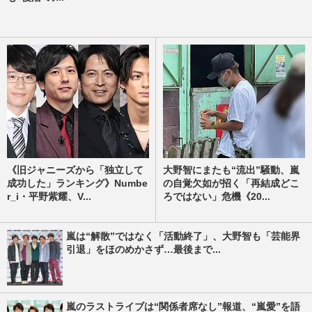
《旧ジャニーズから「独立して
大野智にまたも“流出”騒動、嵐
成功した」ランキング》Numbe
の自覚欠如が招く「再結成どこ
r_i・平野紫耀、V...
ろではない」危機《20...
嵐は“解散”ではなく「活動終了」、大野智も「芸能界
引退」をほのめかさず…最後まで...
嵐のラストライブは“関係者席なし”報道、“嵐愛”を語