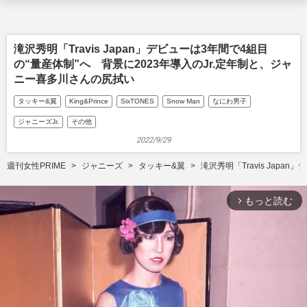
滝沢秀明「Travis Japan」デビューは3年間で4組目
の“量産体制”へ 背景に2023年導入のJr.定年制と、ジャ
ニー喜多川さんの尻拭い
タッキー&翼
King&Prince
SixTONES
Snow Man
なにわ男子
ジャニーズJr.
その他
2022/9/29
週刊女性PRIME
ジャニーズ
タッキー&翼
滝沢秀明「Travis Jap
もっと読む
arrow_forward_ios