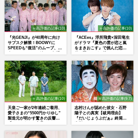
⭐ 高評価の記事(10)
⭐ 高評価の記事(10)
『光GENJI』が40周年に向け
『ACEes』浮所飛貴×深田竜生
サブスク解禁！BOOWYに
がドラマ『夏色の雲が恋と嵐
SPEEDも“復活”のムーブ、本
をまきおこす』で挑んだ恋人
人たちのコメント続々で急浮
役、照れながら挑んだキュン
上する“再結成”の道
シーン秘話
⭐ 高評価の記事(10)
⭐ 高評価の記事(9.7)
天皇ご一家が2年連続ご着用、
志村けんが認めた彼女・石野
愛子さまの“5500円かりゆし”
陽子との真実【破局理由】
製造元が明かす驚きの反響
『だいじょうぶだぁ』終焉の
「まさかうちの商品とは…」
裏側