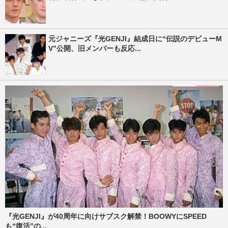
元ジャニーズ『光GENJI』結成日に“伝説のデビューM
V”公開、旧メンバーも反応...
『光GENJI』が40周年に向けサブスク解禁！BOOWYにSPEED
も“復活”の...