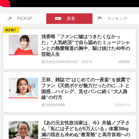
PICKUP
新着
ランキング
浅香唯「ファンに嘘はつきたくなかっ
た」“人気絶頂”で自ら認めたミュージシャ
ンとの熱愛報道の胸中、駆け抜けた40年の
芸能人生
週刊女性2026年8月18日・25日号
8時間前
王林、雑誌で“はじめての一夜姿”を披露で
ファン《天然ボケが魅力だったのに…》と
困惑…ハイレグ、見せパンに続く“大人路
線”の行方
週刊女性PRIME
2026/8/10
《あの元女性政治家は、今》井脇ノブ子さ
ん「私には子どもが5万人いる」体重38kg
減の現在も冷めぬ“教育熱”と高市首相への