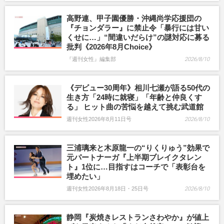
高野連、甲子園優勝・沖縄尚学応援団の
『チョンダラー』に禁止令「暴行には甘い
くせに…」“間違いだらけ”の謎対応に募る
批判《2026年8月Choice》
『週刊女性』編集部
2026/8/10
《デビュー30周年》相川七瀬が語る50代の
生き方「24時に就寝」「年齢と仲良くす
る」 ヒット曲の苦悩を越えて挑む武道館
週刊女性2026年8月11日号
2026/8/10
三浦璃来と木原龍一の“りくりゅう”効果で
元パートナーガ『上半期ブレイクタレン
ト』1位に…目指すはコーチで「表彰台を
埋めたい」
週刊女性2026年8月18日・25日号
2026/8/10
静岡『炭焼きレストランさわやか』が値上