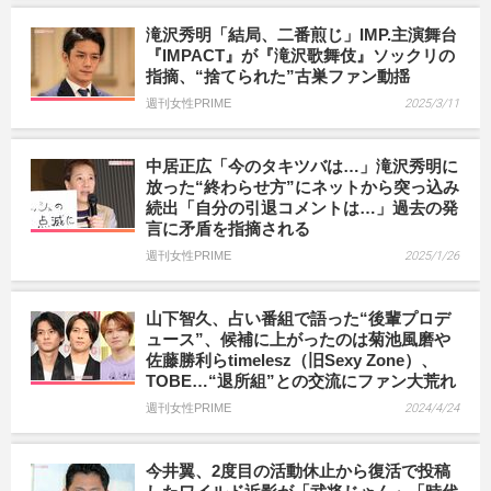
滝沢秀明「結局、二番煎じ」IMP.主演舞台
『IMPACT』が『滝沢歌舞伎』ソックリの
指摘、“捨てられた”古巣ファン動揺
週刊女性PRIME
2025/3/11
中居正広「今のタキツバは…」滝沢秀明に
放った“終わらせ方”にネットから突っ込み
続出「自分の引退コメントは…」過去の発
言に矛盾を指摘される
週刊女性PRIME
2025/1/26
山下智久、占い番組で語った“後輩プロデ
ュース”、候補に上がったのは菊池風磨や
佐藤勝利らtimelesz（旧Sexy Zone）、
TOBE…“退所組”との交流にファン大荒れ
週刊女性PRIME
2024/4/24
今井翼、2度目の活動休止から復活で投稿