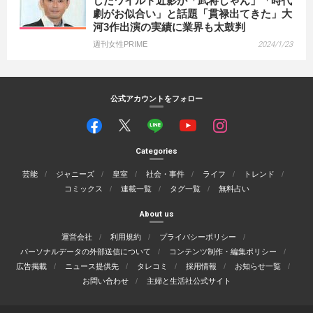
したワイルド近影が「武将じゃん」「時代
劇がお似合い」と話題「貫禄出てきた」大
河3作出演の実績に業界も太鼓判
週刊女性PRIME
2024/1/23
公式アカウントをフォロー
Categories
芸能
ジャニーズ
皇室
社会・事件
ライフ
トレンド
コミックス
連載一覧
タグ一覧
無料占い
About us
運営会社
利用規約
プライバシーポリシー
パーソナルデータの外部送信について
コンテンツ制作・編集ポリシー
広告掲載
ニュース提供先
タレコミ
採用情報
お知らせ一覧
お問い合わせ
主婦と生活社公式サイト