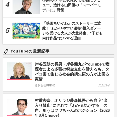
小栗旬の“非公表長女”が顔隠しデビ
ュー、透ける山田優の「スーパーモ
デルに」野望
『映画ちいかわ』のストーリーに波
紋！“わかりやすい猛毒”投入ダメー
ジを受ける大人が大量発生、“子ども
向け作品”にハマる理由
YouTubeの最新記事
岸谷五朗の長男・岸谷蘭丸がYouTubeで喫
煙者による多額の税金支出を訴えるも、タ
バコ害で生じる社会的損失額の方が上回る
実情
週刊女性PRIME
2026/8/8
村重杏奈、オリラジ藤森慎吾から自宅“出
入り禁止”にされて「わかる気がする」の
声、狙うはフワちゃんのポジション《2026
年8月Choice》