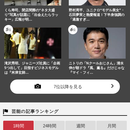
くら寿司、閉店間際の“ネタ大盛
野村周平、ユニクロ“モデル美女”・
り”写真が話題に「出会えたらラッ
石田夢実と熱愛報道！下半身強調の
キー」広報が明…
「過激すぎ…
滝沢秀明、ジャニーズ社員に「企画
ニトリの「Nクールおじさん」清水
5つ出して」目指すビジネスモデル
伸が朝ドラ『風、薫る』だけじゃな
は『米津玄師…
『マイ・フィ…
7位以降を見る
芸能の記事ランキング
1時間
24時間
週間
月間