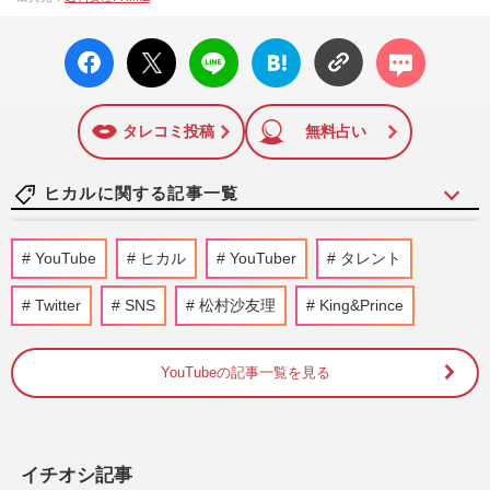
成27年）1月に開設された主婦と生活社が運営する日本のニュ
ースサイトです。『週刊女性PRIME』編集者が担当する連載
facebo
X ポス
LINE
はてな
コメン
陣の執筆記事を配信するほか、女性週刊誌『週刊女性』の誌
ok い
ト
ブック
ト
面に掲載された記事から、インターネット利用者層にとって
いね
マーク
特に関心の高い題材の記事を、WEB向けにリライトして配信
に追加
しています！
タレコミ投稿
無料占い
ヒカルに関する記事一覧
安田大サーカス・クロちゃん激レアな辛口
YouTube
ヒカル
YouTuber
タレント
SNS投稿に賞賛相次ぐ《自分がいじられる
側になったら怒って》
Twitter
SNS
松村沙友理
King&Prince
週刊女性PRIME
2025/10/31
YouTubeの記事一覧を見る
YouTuber・ヒカル、進撃のノアとの結婚
発表で元カノ松村沙友理＆内田理央ファン
こぼれる安堵「助かった…」
週刊女性PRIME
2025/6/3
イチオシ記事