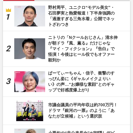
野村周平、ユニクロ“モデル美女”・
石田夢実と熱愛報道！下半身強調の
「過激すぎる三角水着」公開でネッ
トざわつき
ニトリの「Nクールおじさん」清水伸
が朝ドラ『風、薫る』だけじゃな
『マイ・フィクション』『告白』で
怪演！今後はヒール役でもオファー
殺到か
ぱーてぃーちゃん・信子、衝撃のす
っぴん姿に《ギャルメイクよりい
い》の声…“お嬢様な素顔”とのギャ
ップで好感度爆上がり
市議会議員の平均年収は約700万円！
ドラマ『銀河の一票』のように「あ
なたが立候補」という選択肢