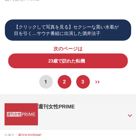
【クリックして写真を見る】セクシーな黒い水着が
目を引く…サウナ番組に出演した酒井法子
次のページは
23歳で訪れた転機
1
2
3
週刊女性PRIME
『週刊女性PRIME（シュージョプライム）』は、2015年（平
出典元：
週刊女性PRIME