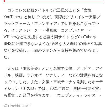
コレコレの動画タイトルでは乙凪のことを「女性
YouTuber」と称していたが、実際はクリエイター支援プ
ラットフォーム「ファンティア」で活動をおこなってい
る。イラストレーター・漫画家・コスプレイヤー・
VTuberなどを支援すると謳う同サイトではYouTubeや
SNSに公開できないような“過激な大人向け”の動画や写真
などを投稿し、一部のファンから支持を集めているよう
だ。
「元々は『雨宮美優』という名前で女優、グラビア、アイ
ドル、映画、ラジオパーソナリティーなどの活動をおこな
っていました。また、女優・玉城ティナを発掘したオーデ
ィション『ミスiD』では、2021年度に『無限∞可能性賞』
も受賞した経歴を持ちます」（ウェブメディアライター）
週刊女性PRIME