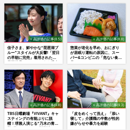
内田理央、ヒカルとの交際に「もっと相手
選べばいいのに」ネットは否定的も、120
万円越え“高額時計”のプ…
週刊女性PRIME
2024/8/6
⭐ 高評価の記事(8.5)
⭐ 高評価の記事(8.8)
元雨上がり決死隊・宮迫博之のテレビ復帰
告知をチバテレが完全否定、霜降り明星・
佳子さま、鮮やかな“琵琶湖ブ
惣菜が老化を早め、おにぎり
粗品にマウント「俺がアメ…
ルー”スタイルが大反響!「翌日
が居眠り運転の原因に、スー
の早朝に完売」着用された地
パー&コンビニの「危ない食
週刊女性PRIME
2024/5/31
元工芸品のイヤリングが“爆売
品」
れ”
神田うの、那須川天心、益若つばさ、ヒカ
ル…『ヘラヘラ三銃士』まりなの結婚式に
集った豪華参列者をキャッ…
週刊女性PRIME
2024/5/19
⭐ 高評価の記事(9.8)
⭐ 高評価の記事(9.3)
TBS日曜劇場『VIVANT』キャ
「皮をめくって洗え」「添い
スティングの有能ぶりに脱
寝して」介護職の半数が性的
帽！堺雅人演じる“乃木の青年
嫌がらせや暴力を経験
期”役は、そっくり説根強い