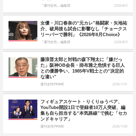
『週刊女性』編集部
2026/8/5
女優・川口春奈の“元カレ”格闘家・矢地祐
介、破局後も試合に影響なし「チョークス
リーパーで勝利」《2026年8月Choice》
『週刊女性』編集部
2026/8/3
藤浪晋太郎と対戦の森下翔太に「嫌だっ
た」阪神OB会長・掛布雅之危惧する巨人
との優勝争い、1985年V戦士との“決定的
な違い”
週刊女性PRIME
2026/7/31
フィギュアスケート・りくりゅうペア、
YouTube開設1日で登録者10万人突破、編
集も自ら担当する“本気路線”で挑む「セカ
ンドキャリア」
週刊女性PRIME
2026/7/30