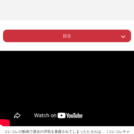
目次
Page 1
ー 過激な写真などでファンから支持
Page 2
ー キンプリに会ったことがある
コレコレの動画で過去の浮気を暴露されてしまったヒカルは…（コレコレチャ