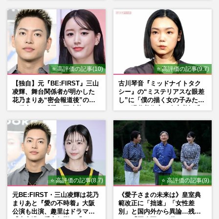
Mr.Children桜井和寿のバンド
マン長男・櫻井海音だった
⭐ 高評価の記事(10)
⭐ 高評価の記事(9.7)
【独自】元『BE:FIRST』三山
古川琴音『ミッドナイトタク
凌輝、舞台関係者が明かした
シー』の“ミステリアスな眼差
花乃まりあ“密会報道後”の呆
し”に「僕の描く女の子みた
れ発言と、『愛の不時着』の
い」現代美術家・奈良美智氏
劇場が答えた共演舞台の行方
もSNSで“公認”
⭐ 高評価の記事(8.7)
⭐ 高評価の記事(9)
元BE:FIRST・三山凌輝は花乃
《愛子さまの未来は》皇室典
まりあと『愛の不時着』大阪
範改正に「拙速」「女性差
公演も出演、趣里はドラマ
別」と国内外から異論…残さ