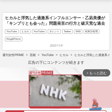
ヒカルと浮気した過激系インフルエンサー・乙凪美優が
「キンプリとも会った」問題発言の行方と破天荒な過去
YouTube
ヒカル
YouTuber
タレント
Twitter
SNS
松村沙友理
King&Prince
2022/11/9
週刊女性PRIME
芸能
YouTube
ヒカル
ヒカルと浮気した過激系イ
広告の下にコンテンツが続きます
もっと読む
arrow_forward_ios