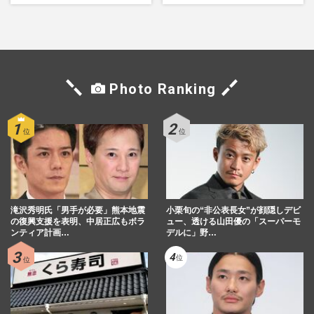
『大空港』番宣行脚に「メン
れた「再改正」の道
タル強すぎ」の実情
Photo Ranking
滝沢秀明氏「男手が必要」熊本地震
小栗旬の“非公表長女”が顔隠しデビ
の復興支援を表明、中居正広もボラ
ュー、透ける山田優の「スーパーモ
ンティア計画…
デルに」野…