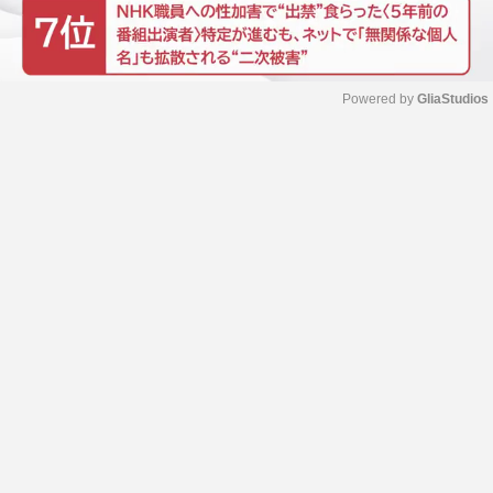
Powered by 
GliaStudios
M
u
t
e