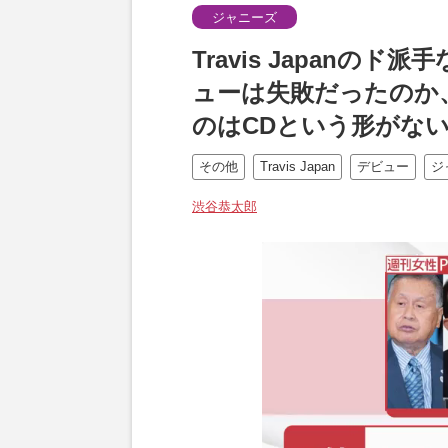
ジャニーズ
Travis Japanの
ューは失敗だったのか
のはCDという形がな
その他
Travis Japan
デビュー
ジ
渋谷恭太郎