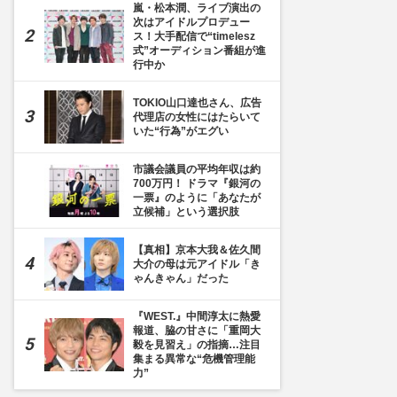
嵐・松本潤、ライブ演出の
次はアイドルプロデュー
ス！大手配信で“timelesz
式”オーディション番組が進
行中か
TOKIO山口達也さん、広告
代理店の女性にはたらいて
いた“行為”がエグい
市議会議員の平均年収は約
700万円！ ドラマ『銀河の
一票』のように「あなたが
立候補」という選択肢
【真相】京本大我＆佐久間
大介の母は元アイドル「き
ゃんきゃん」だった
『WEST.』中間淳太に熱愛
報道、脇の甘さに「重岡大
毅を見習え」の指摘…注目
集まる異常な“危機管理能
力”