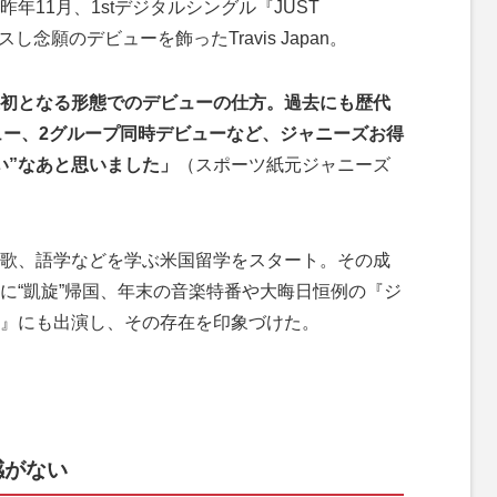
11月、1stデジタルシングル『JUST
し念願のデビューを飾ったTravis Japan。
初となる形態でのデビューの仕方。過去にも歴代
ュー、2グループ同時デビューなど、ジャニーズお得
い”なあと思いました」
（スポーツ紙元ジャニーズ
歌、語学などを学ぶ米国留学をスタート。その成
に“凱旋”帰国、年末の音楽特番や大晦日恒例の『ジ
』にも出演し、その存在を印象づけた。
感がない