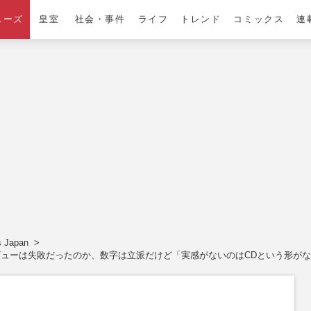
ニーズ
皇室
社会・事件
ライフ
トレンド
コミックス
連
s Japan
グル”デビューは失敗だったのか、数字は立派だけど「実感がないのはCDという形が