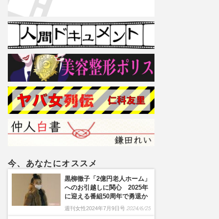
今、あなたにオススメ
黒柳徹子「2億円老人ホーム」
へのお引越しに関心 2025年
に迎える番組50周年で勇退か
週刊女性2024年7月9日号
2024/6/25