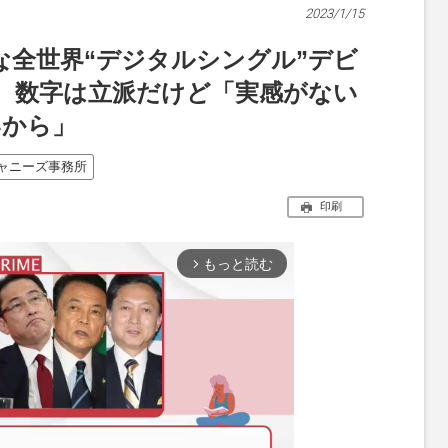
2023/1/15
ド派手な全世界“デジタルシングル”デビ
、数字は立派だけど「実感がない
いから」
ャニーズ事務所
印刷
もっと読む
arrow_forward_ios