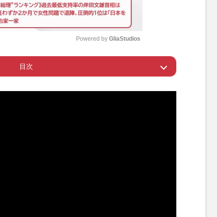
Powered by 
GliaStudios
目次
M
u
じゃないと実感がない
t
e