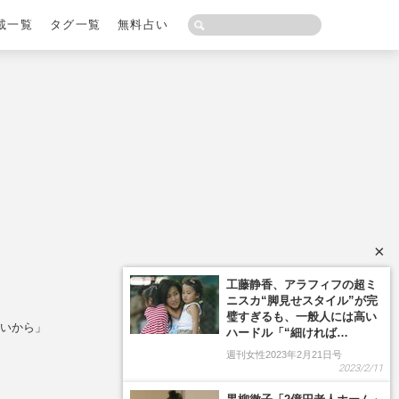
載一覧
タグ一覧
無料占い
×
工藤静香、アラフィフの超ミ
ニスカ“脚見せスタイル”が完
璧すぎるも、一般人には高い
ないから」
ハードル「“細ければ…
週刊女性2023年2月21日号
2023/2/11