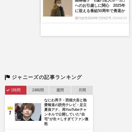
黒柳徹子「2億円老人ホーム」
へのお引越しに関心 2025年
に迎える番組50周年で勇退か
週刊女性2024年7月9日号
2024/6/25
ジャニーズの記事ランキング
1時間
24時間
週間
月間
なにわ男子・西畑大吾と熱
愛報道の読売テレビ・足立
夏保アナ、局YouTubeチャ
ンネルで公開していた“自
宅”が生々しすぎてファン激
怒