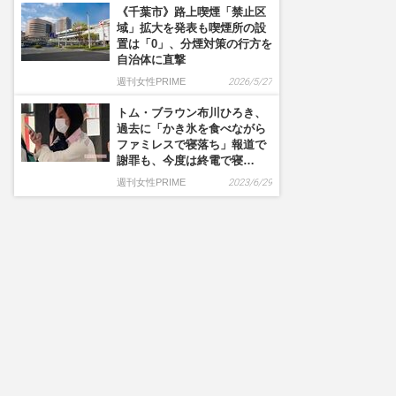
《千葉市》路上喫煙「禁止区
域」拡大を発表も喫煙所の設
置は「0」、分煙対策の行方を
自治体に直撃
週刊女性PRIME
2026/5/27
トム・ブラウン布川ひろき、
過去に「かき氷を食べながら
ファミレスで寝落ち」報道で
謝罪も、今度は終電で寝…
週刊女性PRIME
2023/6/29