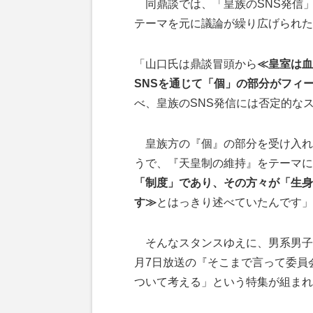
同鼎談では、「皇族のSNS発信」
テーマを元に議論が繰り広げられた
「山口氏は鼎談冒頭から
≪皇室は血
SNSを通じて「個」の部分がフィ
べ、皇族のSNS発信には否定的な
皇族方の『個』の部分を受け入れ
うで、『天皇制の維持』をテーマに
「制度」であり、その方々が「生身
す≫
とはっきり述べていたんです」
そんなスタンスゆえに、男系男子
月7日放送の『そこまで言って委員
ついて考える」という特集が組まれ