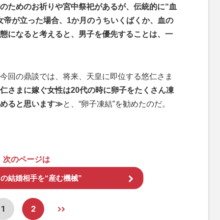
のためのお祈りや宮中祭祀があるが、伝統的に“血
女帝が立った場合、1か月のうちいくばくか、血の
態になると考えると、男子を優先することは、一
今回の鼎談では、将来、天皇に即位する悠仁さま
仁さまに嫁ぐ女性は20代の時に卵子をたくさん凍
めると思います≫
と、“卵子凍結”を勧めたのだ。
次のページは
の結婚相手を“産む機械”
1
2