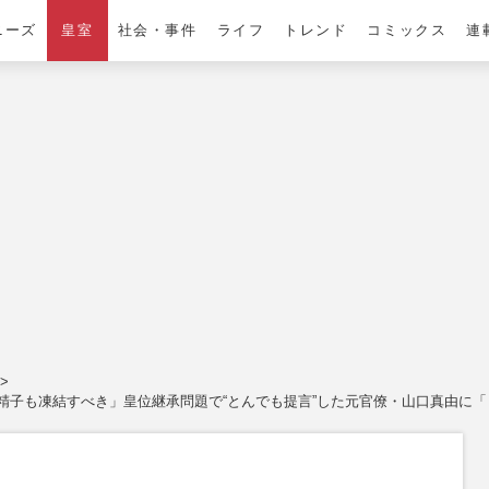
ニーズ
皇室
社会・事件
ライフ
トレンド
コミックス
連
精子も凍結すべき」皇位継承問題で“とんでも提言”した元官僚・山口真由に