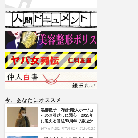
今、あなたにオススメ
黒柳徹子「2億円老人ホーム」
へのお引越しに関心 2025年
に迎える番組50周年で勇退か
週刊女性2024年7月9日号
2024/6/25