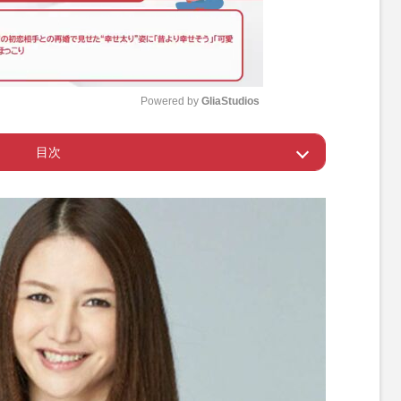
Powered by 
GliaStudios
目次
M
u
についても言及
t
e
ジを悪化させる可能性