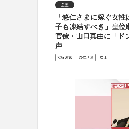
皇室
「悠仁さまに嫁ぐ女性
子も凍結すべき」皇位
官僚・山口真由に「ド
声
秋篠宮家
悠仁さま
炎上