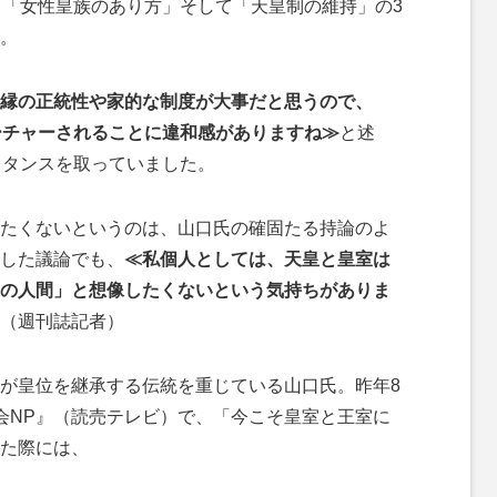
「女性皇族のあり方」そして「天皇制の維持」の3
。
縁の正統性や家的な制度が大事だと思うので、
ーチャーされることに違和感がありますね≫
と述
スタンスを取っていました。
たくないというのは、山口氏の確固たる持論のよ
した議論でも、
≪私個人としては、天皇と皇室は
の人間」と想像したくないという気持ちがありま
（週刊誌記者）
が皇位を継承する伝統を重じている山口氏。昨年8
会NP』（読売テレビ）で、「今こそ皇室と王室に
た際には、