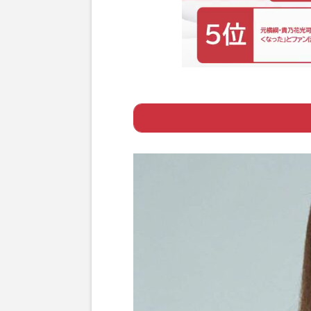
Page 1
ー 「血の穢れ」
Page 2
ー 皇室のイメー