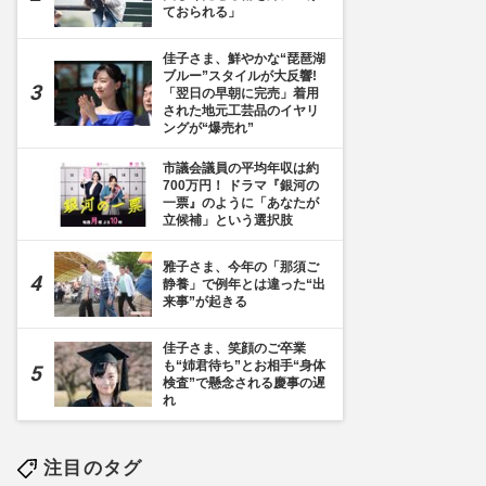
ておられる」
佳子さま、鮮やかな“琵琶湖
ブルー”スタイルが大反響!
「翌日の早朝に完売」着用
された地元工芸品のイヤリ
ングが“爆売れ”
市議会議員の平均年収は約
700万円！ ドラマ『銀河の
一票』のように「あなたが
立候補」という選択肢
雅子さま、今年の「那須ご
静養」で例年とは違った“出
来事”が起きる
佳子さま、笑顔のご卒業
も“姉君待ち”とお相手“身体
検査”で懸念される慶事の遅
れ
注目のタグ