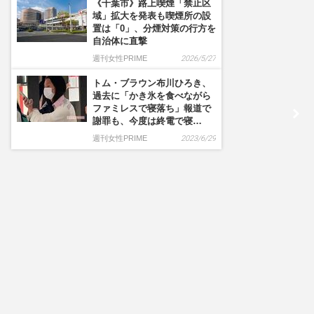
《千葉市》路上喫煙「禁止区
域」拡大を発表も喫煙所の設
置は「0」、分煙対策の行方を
自治体に直撃
週刊女性PRIME
2026/5/27
トム・ブラウン布川ひろき、
過去に「かき氷を食べながら
ファミレスで寝落ち」報道で
謝罪も、今度は終電で寝…
週刊女性PRIME
2023/6/29