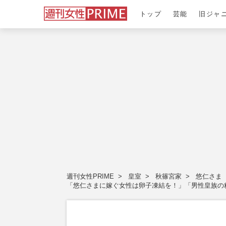
トップ
芸能
旧ジャ
週刊女性PRIME
皇室
秋篠宮家
悠仁さま
「悠仁さまに嫁ぐ女性は卵子凍結を！」「男性皇族の