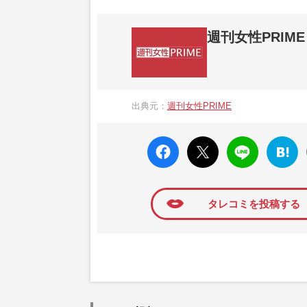
週刊女性PRIME
『週刊女性PRIME（シュージョプライム）
営する日本のニュースサイトです。『週刊女
出典元：
週刊女性PRIME
か、女性週刊誌『週刊女性』の誌面に掲載
高い題材の記事を、WEB向けにリライトし
faceboo
X ポス
LINE
はてな
k いい
ト
ブック
ね
マーク
に追加
タレコミを投稿する