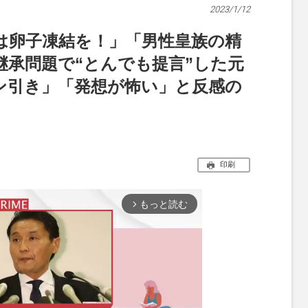
2023/1/12
は卵子凍結を！」「男性皇族の精
継承問題で“とんでも提言”した元
ン引き」「発想が怖い」と反感の
印刷
もっと読む
arrow_forward_ios