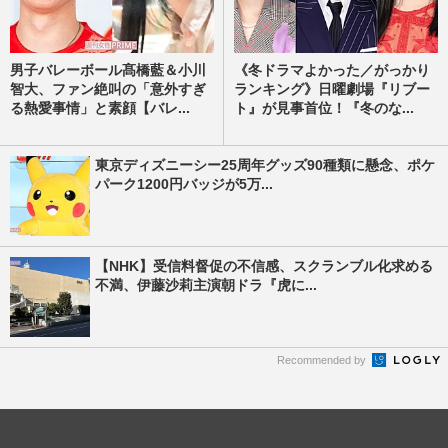
男子バレーボール髙橋藍＆小川
《冬ドラマよかった／がっかり
智大、ファン絶叫の「意外すぎ
ランキング》日曜劇場『リブー
る熱愛事情」と素顔【バレ...
ト』が見事首位！『冬のな...
東京ディズニーシー25周年グッズ90種類に懸念、ポケ
パーク1200円バッジが5万...
【NHK】受信料督促の不信感、スクランブル化求める
不満、伊藤沙莉主演朝ドラ『虎に...
Recommended by