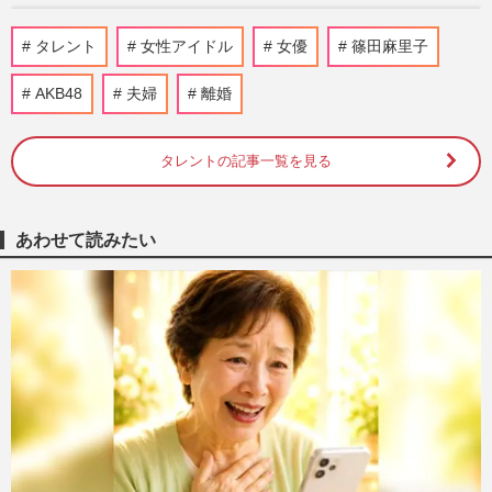
NHK紅白歌合戦に前田敦子らAKB48“神
タレント
女性アイドル
女優
篠田麻里子
7”が出場も「絶対的センター」にオファー
は届くか、芸能界引退した渡…
AKB48
夫婦
離婚
週刊女性PRIME
2025/12/3
タレントの記事一覧を見る
timelesz寺西拓人が『迷宮のしおり』で声
優初挑戦も「プロモーションありきの人選
でがっかり」話題先行起用…
週刊女性PRIME
2025/8/30
あわせて読みたい
元AKB48・篠田麻里子、阪神のユニフォ
ーム姿で巨人戦を観戦も「正規品じゃない
と確信」ファンが気づいた“…
週刊女性PRIME
2025/8/20
藤原紀香が所属する倒産決定の大手芸能プ
ロ『サムデイ』社長が4000万円を横領！昨
年は高額ギャラを未払い、…