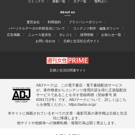
コミックス
連載一覧
タグ一覧
無料占い
About us
運営会社
利用規約
プライバシーポリシー
パーソナルデータの外部送信について
コンテンツ制作・編集ポリシー
広告掲載
ニュース提供先
タレコミ
採用情報
お知らせ一覧
お問い合わせ
主婦と生活社公式サイト
主婦と生活社関連サイト
ABJマークは、この電子書店・電子書籍配信サービス
が、著作権者からコンテンツ使用許諾を得た正規版配信
サービスであることを示す登録商標（登録番号 第
6091713号）です。ABJマークについて、詳しくはこち
らを御覧ください。
https://aebs.or.jp/
本サイトに掲載されているすべての⽂章・撮影写真の著作権は主婦と⽣活
社に帰属します。
他サイトや他媒体への無断転載・複製⾏為は固く禁⽌します。