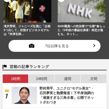
滝沢秀明、ジャニーズ社員に「企画
NHK職員への性加害で“出禁”食らっ
5つ出して」目指すビジネスモデル
た〈5年前の番組出演者〉特定が進
は『米津玄師…
むも、ネット…
7位以降を見る
芸能の記事ランキング
1時間
24時間
週間
月間
野村周平、ユニクロ“モデル美女”・
石田夢実と熱愛報道！下半身強調の
「過激すぎる三角水着」公開でネッ
トざわつき