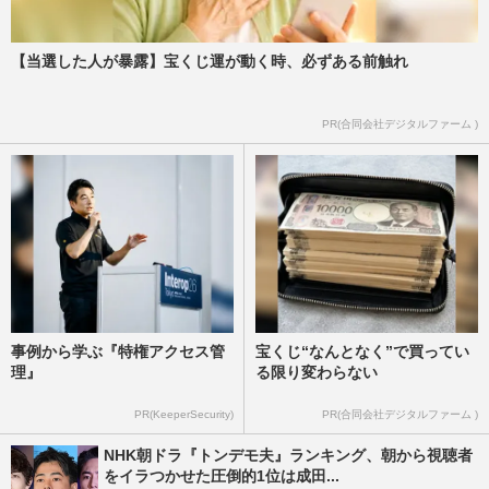
週刊女性PRIME
2024/12/27
【当選した人が暴露】宝くじ運が動く時、必ずある前触れ
波瑠、向井理『ホリ・エージェンシー』合
併で独立「危うい事務所はある」蔓延
る“さらなる閉鎖”の噂
PR(合同会社デジタルファーム )
週刊女性PRIME
2024/12/26
事例から学ぶ『特権アクセス管
宝くじ“なんとなく”で買ってい
理』
る限り変わらない
PR(KeeperSecurity)
PR(合同会社デジタルファーム )
NHK朝ドラ『トンデモ夫』ランキング、朝から視聴者
をイラつかせた圧倒的1位は成田...