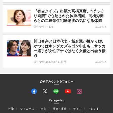
『有吉クイズ』出演の高橋真麻、“げっそ
り両腕”で心配された体重増減、高橋秀樹
らとの二世帯住宅解消後の気になる体調
週刊女性PRIME
2026/8/4
川口春奈と日本代表・板倉滉が授かり婚、
かつてはキングカズ＆ゴン中山も…サッカ
ー選手が女性アナではなく女優と出会う接
点
週刊女性2026年8月11日号
2026/8/4
公式アカウントをフォロー
Categories
芸能
ジャニーズ
皇室
社会・事件
ライフ
トレンド