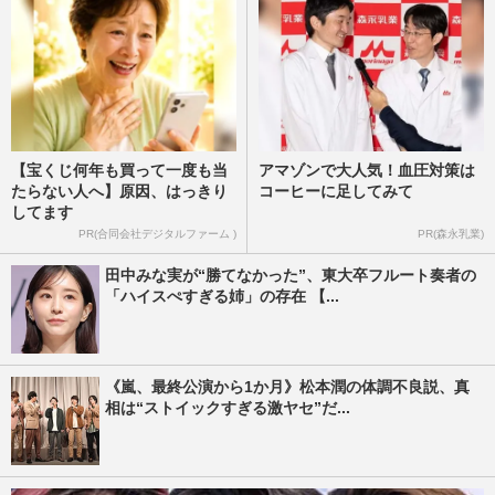
【宝くじ何年も買って一度も当
アマゾンで大人気！血圧対策は
たらない人へ】原因、はっきり
コーヒーに足してみて
してます
PR(合同会社デジタルファーム )
PR(森永乳業)
田中みな実が“勝てなかった”、東大卒フルート奏者の
「ハイスぺすぎる姉」の存在 【...
《嵐、最終公演から1か月》松本潤の体調不良説、真
相は“ストイックすぎる激ヤセ”だ...