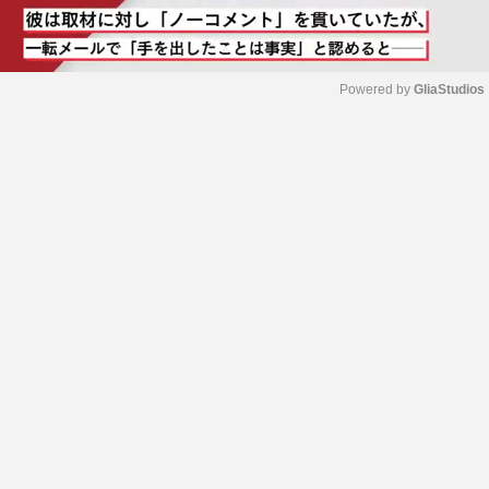
Powered by 
GliaStudios
M
u
t
e