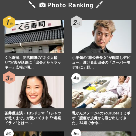
Photo Ranking
くら寿司、閉店間際の“ネタ大盛
小栗旬の“非公表長女”が顔隠しデビ
り”写真が話題に「出会えたらラッ
ュー、透ける山田優の「スーパーモ
キー」広報が明…
デルに」野…
蒼井優主演・TBSドラマ『Tシャツ
乳がんステージ4のYouTuberミミポ
が乾くまで』が激バズリ中「“考察
ポ「腫瘍が皮膚から飛び出してき
ドラマ”とは一…
た」34歳で余命…