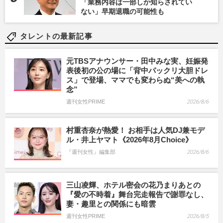
「業務内容は一部しか知らされてい
ない」早期退職の可能性も
タレントの最新記事
元TBSアナウンサー・田中みな実、妊娠発
表後初の公の場に「背中パックリ大胆ドレ
ス」で登場、ママでも変わらぬ“美への執
念”
週刊女性PRIME
2026/8/6
村重杏奈が熱愛！ お相手は人気DJ兼モデ
ル・井上ヤマト《2026年8月Choice》
『週刊女性』編集部
2026/8/6
三山凌輝、ホテル密会の花乃まりあとの
『愛の不時着』舞台完走報告で謝罪なし、
妻・趣里との関係にも暗雲
週刊女性PRIME
2026/8/5