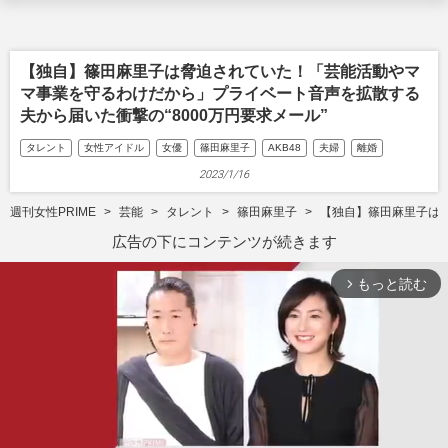
【独自】篠田麻里子は脅迫されていた！「芸能活動やマ
マ事業を守るわけだから」プライベート音声を拡散する
夫から届いた衝撃の“8000万円要求メール”
タレント
女性アイドル
女優
篠田麻里子
AKB48
夫婦
離婚
2023/1/16
週刊女性PRIME
芸能
タレント
篠田麻里子
【独自】篠田麻里子は脅
広告の下にコンテンツが続きます
もっと読む
arrow_forward_ios