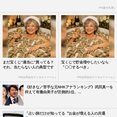
PR(森永乳業)
まだ宝くじ“適当に”買ってる？
宝くじで貯金増やしたいなら
それ、当たらない人の典型です
「〇〇するべき」
PR(合同会社デジタルファーム )
PR(合同会社デジタルファーム )
《好きな／苦手な元NHKアナランキング》武田真一を
抑えて有働由美子が圧倒的1位、...
「占い師だけが知ってる〝お金が増える人の共通