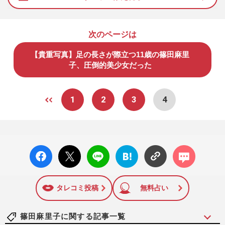
次のページは
【貴重写真】足の長さが際立つ11歳の篠田麻里
子、圧倒的美少女だった
1
2
3
4
facebo
X ポス
LINE
はてな
コメン
ok い
ト
ブック
ト
いね
マーク
に追加
タレコミ投稿
無料占い
篠田麻里子に関する記事一覧