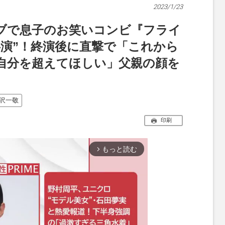
2023/1/23
ブで息子のお笑いコンビ『フライ
共演”！終演後に直撃で「これから
自分を超えてほしい」父親の顔を
沢一敬
印刷
もっと読む
arrow_forward_ios