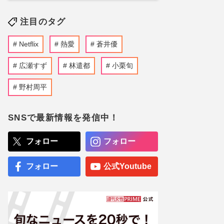
注目のタグ
Netflix
熱愛
蒼井優
広瀬すず
林遣都
小栗旬
野村周平
SNSで最新情報を発信中！
フォロー
フォロー
フォロー
公式Youtube