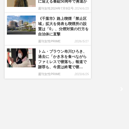
に迎える番組50周年で勇退か
週刊女性2024年7月9日号
2024/6/25
《千葉市》路上喫煙「禁止区
域」拡大を発表も喫煙所の設
置は「0」、分煙対策の行方を
自治体に直撃
週刊女性PRIME
2026/5/27
トム・ブラウン布川ひろき、
過去に「かき氷を食べながら
ファミレスで寝落ち」報道で
謝罪も、今度は終電で寝…
週刊女性PRIME
2023/6/29