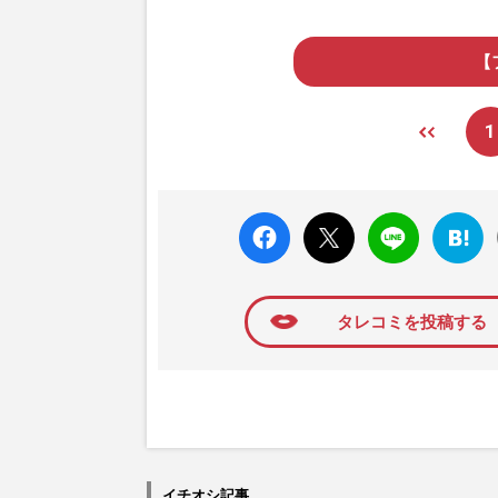
【
1
faceboo
X ポス
LINE
はてな
k いい
ト
ブック
ね
マーク
に追加
タレコミを投稿する
イチオシ記事