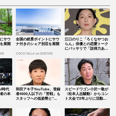
にサウ
全国の絶景ポイントにサウ
江口のりこ「ろくなやつお
を展開
ナ付きのシェア別荘を展開
らん」俳優との恋愛トーク
にバッサリで「説得力あり
すぎ」掘...
THE
COCO VILLA on GOETHE
I時代
和田アキ子YouTube、登録
スピードワゴン小沢一敬が
者の本
者4000人以下の「苦戦」も
〈松本人志騒動〉からコン
スタッフへの低姿勢と“...
ト大会で2年ぶりに活動再
開、悶々...