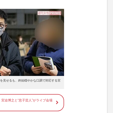
を見せるも、終始穏やかな口調で対応する宮
! 宮迫博之と“息子芸人”がライブ会場