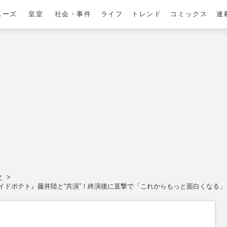
ニーズ
皇室
社会・事件
ライフ
トレンド
コミックス
連
之
イドポテト』藤井陸と“共演”！終演後に直撃で「これからもっと面白くなる