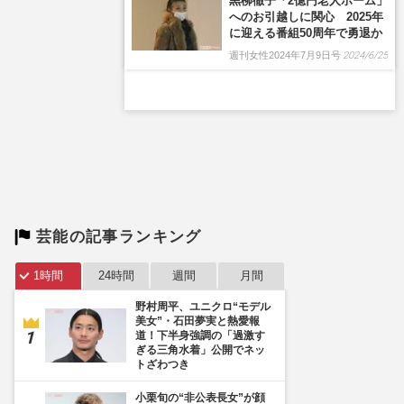
芸能の記事ランキング
1時間
24時間
週間
月間
野村周平、ユニクロ“モデル
美女”・石田夢実と熱愛報
道！下半身強調の「過激す
ぎる三角水着」公開でネッ
トざわつき
小栗旬の“非公表長女”が顔