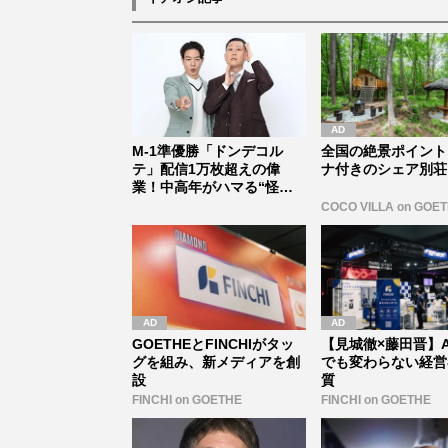
M-1準優勝「ドンデコル
全国の絶景ポイント
テ」配信1万枚超えの偉
ナ付きのシェア別荘
業！中高年がハマる“怪奇
芸人”の陰...
COCO VILLA on GOE
GOETHEとFINCHIがタッ
【見城徹×藤田晋】A
グを組み、新メディアを創
でも変わらない経営
設
質
FINCHI on GOETHE
FINCHI on GOETHE