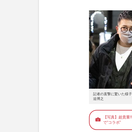
記者の直撃に驚いた様子
迫博之
【写真】超貴重!
で“コラボ”