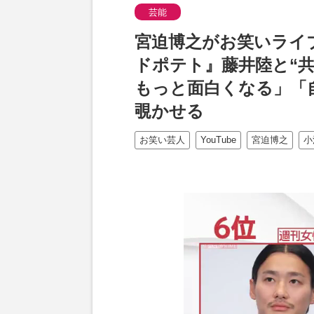
芸能
宮迫博之がお笑いライ
ドポテト』藤井陸と“
もっと面白くなる」「
覗かせる
お笑い芸人
YouTube
宮迫博之
小