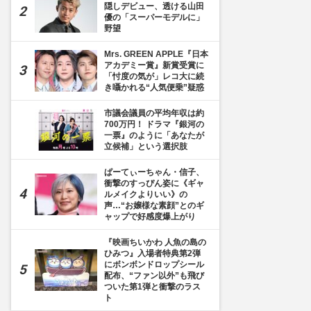
隠しデビュー、透ける山田
優の「スーパーモデルに」
野望
Mrs. GREEN APPLE『日本
アカデミー賞』新賞受賞に
「忖度の気が」レコ大に続
き囁かれる“人気便乗”疑惑
市議会議員の平均年収は約
700万円！ ドラマ『銀河の
一票』のように「あなたが
立候補」という選択肢
ぱーてぃーちゃん・信子、
衝撃のすっぴん姿に《ギャ
ルメイクよりいい》の
声…“お嬢様な素顔”とのギ
ャップで好感度爆上がり
『映画ちいかわ 人魚の島の
ひみつ』入場者特典第2弾
にボンボンドロップシール
配布、“ファン以外”も飛び
ついた第1弾と衝撃のラス
ト