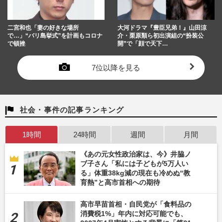
二宮和也「妻の好きな場所
大河ドラマ『豊臣兄弟！』山田涼
で…」“バリ島挙式”を計画もコロナ
介・栗原類ら初出演組の“扮装公
で頓挫
開”で「顔で天下…
7位以降を見る
社会・事件の記事ランキング
1時間
24時間
週間
月間
《あの元女性政治家は、今》井脇ノ
ブ子さん「私には子どもが5万人い
る」体重38kg減の現在も冷めぬ“教
育熱”と高市首相への期待
高市早苗首相・自民党が「食料品の
消費税1%」年内に対応可能でも、