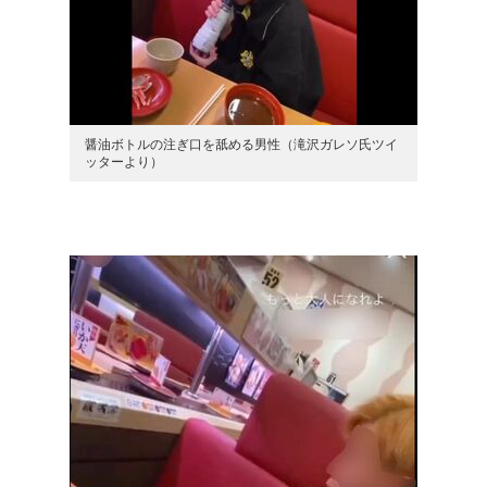
醤油ボトルの注ぎ口を舐める男性（滝沢ガレソ氏ツイ
ッターより）