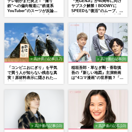
テレ朝がまた炎上！ “撮り
『光GENJI』が40周年に向け
鉄”への偏向報道に“鉄道系
サブスク解禁！BOOWYに
YouTuber”のスーツが反論
SPEEDも“復活”のムーブ、本
ネットからも怒りの声「また
人たちのコメント続々で急浮
印象操作」「局の仕込みで
上する“再結成”の道
は？」
⭐ 高評価の記事(8.7)
⭐ 高評価の記事(9)
「コンビニおにぎり」を平気
稲垣吾郎・草なぎ剛・香取慎
で買う人が知らない残念な真
吾の『新しい地図』主演映画
実！原材料表示に隠された添
は“4コマ漫画”の世界観？「フ
加物の正体
ァンミーティングを続けた
い」10周年にかける意気込み
も
⭐ 高評価の記事(10)
⭐ 高評価の記事(10)