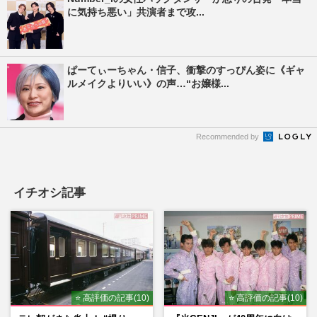
に気持ち悪い」共演者まで攻...
ぱーてぃーちゃん・信子、衝撃のすっぴん姿に《ギャ
ルメイクよりいい》の声…“お嬢様...
Recommended by
イチオシ記事
⭐ 高評価の記事(10)
⭐ 高評価の記事(10)