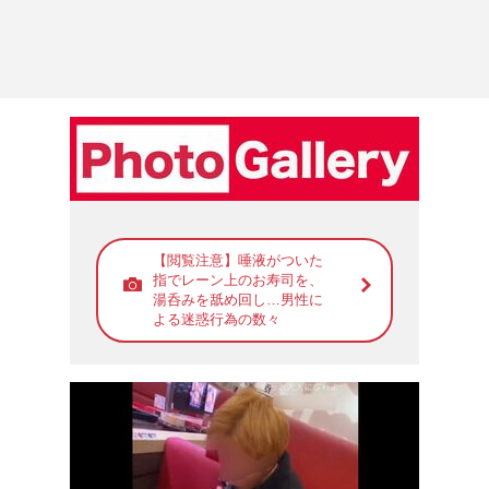
【閲覧注意】唾液がついた
指でレーン上のお寿司を、
湯呑みを舐め回し…男性に
よる迷惑行為の数々