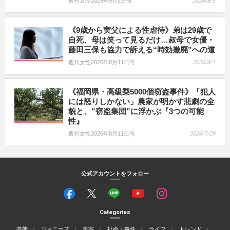
週刊女性2025年9月2日号
2026/8/5
《9歳から実父による性虐待》弟は29歳で
自死、母は笑って見るだけ…叔母で女優・
藤田三保も協力で訴える“時効撤廃”への道
週刊女性2026年8月11日号
2026/8/1
《福岡県・高級梨5000個窃盗事件》「犯人
には怒りしかない」農家が明かす悲劇の全
貌と、“窃盗集団”に浮かぶ『3つの可能
性』
週刊女性2026年8月11日号
2026/7/29
公式アカウントをフォロー
Categories
芸能
ジャニーズ
皇室
社会・事件
ライフ
トレンド