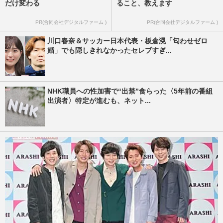
だけ変わる
ること、教えます
PR(合同会社デジタルファーム )
PR(合同会社デジタルファーム )
川口春奈＆サッカー日本代表・板倉滉「匂わせゼロ
婚」でも隠しきれなかったセレブすぎ...
NHK職員への性加害で“出禁”食らった〈5年前の番組
出演者〉特定が進むも、ネット...