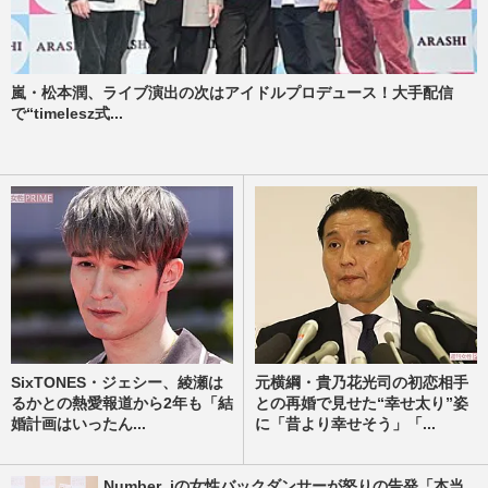
嵐・松本潤、ライブ演出の次はアイドルプロデュース！大手配信
で“timelesz式...
SixTONES・ジェシー、綾瀬は
元横綱・貴乃花光司の初恋相手
るかとの熱愛報道から2年も「結
との再婚で見せた“幸せ太り”姿
婚計画はいったん...
に「昔より幸せそう」「...
Number_iの女性バックダンサーが怒りの告発「本当