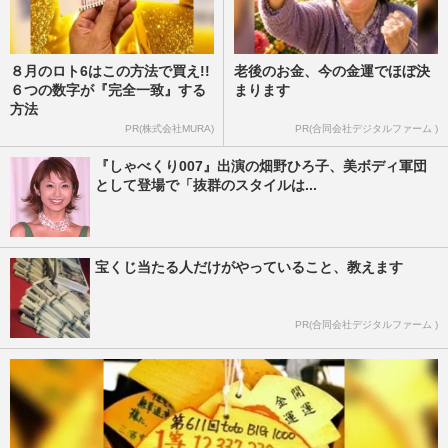
８月のロト6はこの方法で買え!!
老後のお金、今の金運でほぼ決
６つの数字が『完全一致』する
まります
方法
PR(株式会社MURA)
PR(合同会社デジタルファーム )
『しゃべくり007』出演の畑野ひろ子、美ボディ軍団
として登場で「抜群のスタイルは...
宝くじ当たる人だけがやっていること、教えます
PR(合同会社デジタルファーム )