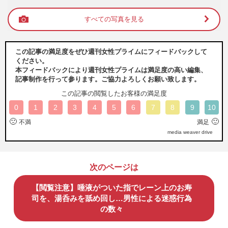
すべての写真を見る
この記事の満足度をぜひ週刊女性プライムにフィードバックして
ください。
本フィードバックにより週刊女性プライムは満足度の高い編集、
記事制作を行って参ります。ご協力よろしくお願い致します。
この記事の閲覧したお客様の満足度
0
1
2
3
4
5
6
7
8
9
10
🙁
🙂
不満
満足
media weaver drive
次のページは
【閲覧注意】唾液がついた指でレーン上のお寿
司を、湯呑みを舐め回し…男性による迷惑行為
の数々