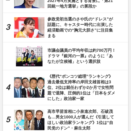
2027年4月実施とする背景に「第21
回統一地方選挙」の算段か
参政党初当選のさや氏の“ドレス”が
話題に、キャスター時代に出演した
経済動画での“胸元大胆さ”に注目集
まる
市議会議員の平均年収は約700万円！
ドラマ『銀河の一票』のように「あ
なたが立候補」という選択肢
《歴代“ポンコツ総理”ランキング》
過去最低支持率の岸田文雄首相は3
位、2位は就任わずか2か月で女性問
題で退陣、圧倒的1位は「日本をダメ
にした」政治家一家
高市早苗首相に小泉進次郎、石破茂
も…男女1000人が選んだ《引退して
ほしい政治家ランキング》1位は“自
民党のドン”・麻生太郎