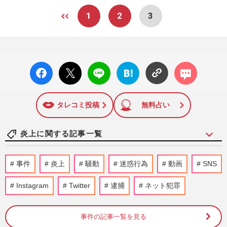
1
2
3
facebo
X ポス
LINE
はてな
コメン
ok い
ト
ブック
ト
いね
マーク
に追加
タレコミ投稿
無料占い
炎上に関する記事一覧
岸谷五朗の長男・岸谷蘭丸がYouTubeで喫
事件
炎上
騒動
迷惑行為
動画
SNS
煙者による多額の税金支出を訴えるも、タ
バコ害で生じる社会的損失…
Instagram
Twitter
逮捕
ネット犯罪
週刊女性PRIME
2026/8/8
事件の記事一覧を見る
テレビ朝日『モーニングショー』玉川徹氏