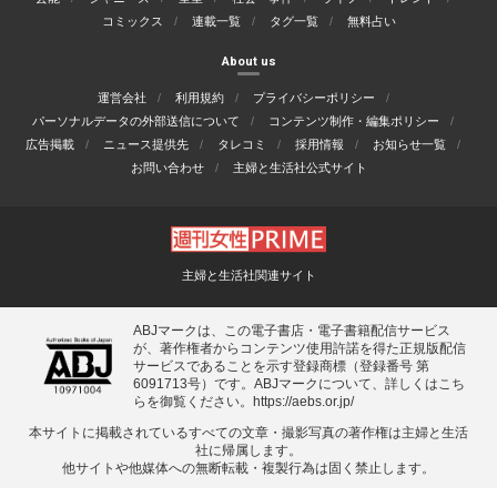
コミックス
連載一覧
タグ一覧
無料占い
About us
運営会社
利用規約
プライバシーポリシー
パーソナルデータの外部送信について
コンテンツ制作・編集ポリシー
広告掲載
ニュース提供先
タレコミ
採用情報
お知らせ一覧
お問い合わせ
主婦と生活社公式サイト
主婦と生活社関連サイト
ABJマークは、この電子書店・電子書籍配信サービス
が、著作権者からコンテンツ使用許諾を得た正規版配信
サービスであることを示す登録商標（登録番号 第
6091713号）です。ABJマークについて、詳しくはこち
らを御覧ください。
https://aebs.or.jp/
本サイトに掲載されているすべての⽂章・撮影写真の著作権は主婦と⽣活
社に帰属します。
他サイトや他媒体への無断転載・複製⾏為は固く禁⽌します。