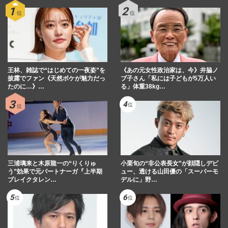
王林、雑誌で“はじめての一夜姿”を
《あの元女性政治家は、今》井脇ノ
披露でファン《天然ボケが魅力だっ
ブ子さん「私には子どもが5万人い
たのに…》…
る」体重38kg…
三浦璃来と木原龍一の“りくりゅ
小栗旬の“非公表長女”が顔隠しデビ
う”効果で元パートナーガ『上半期
ュー、透ける山田優の「スーパーモ
ブレイクタレン…
デルに」野…