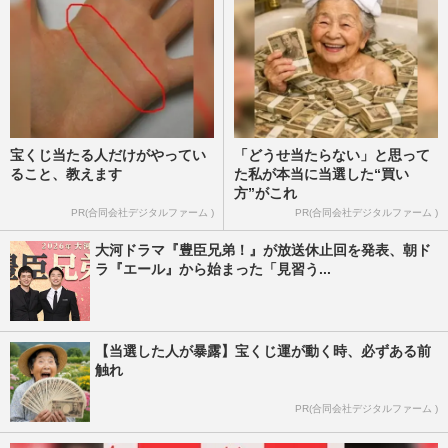
宝くじ当たる人だけがやってい
「どうせ当たらない」と思って
ること、教えます
た私が本当に当選した“買い
方”がこれ
PR(合同会社デジタルファーム )
PR(合同会社デジタルファーム )
大河ドラマ『豊臣兄弟！』が放送休止回を発表、朝ド
ラ『エール』から始まった「見習う...
【当選した人が暴露】宝くじ運が動く時、必ずある前
触れ
PR(合同会社デジタルファーム )