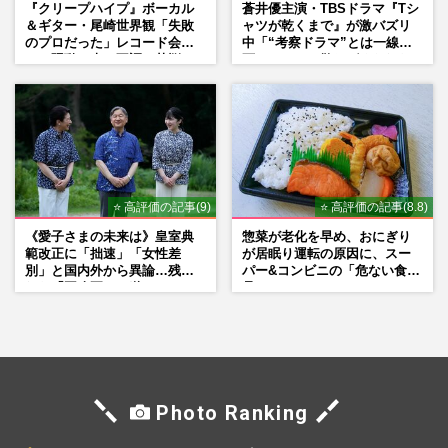
『クリープハイプ』ボーカル
蒼井優主演・TBSドラマ『Tシ
＆ギター・尾崎世界観「失敗
ャツが乾くまで』が激バズリ
のプロだった」レコード会社
中「“考察ドラマ”とは一線を
との騒動、声の不調…苦悩の
画している」散りばめられた
先で見つけた“今”
伏線よりも大事な要素
⭐ 高評価の記事(9)
⭐ 高評価の記事(8.8)
《愛子さまの未来は》皇室典
惣菜が老化を早め、おにぎり
範改正に「拙速」「女性差
が居眠り運転の原因に、スー
別」と国内外から異論…残さ
パー&コンビニの「危ない食
れた「再改正」の道
品」
Photo Ranking