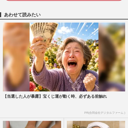
「警察官が死刑にした」大阪府発砲事件へ
の持論に「警官の命をなん…
週刊女性PRIME
2026/8/7
あわせて読みたい
福岡県議会の“ドン”蔵内勇夫議長、炎上続
きの中「ネパールは天国だった」震災無視
の不謹慎発言で「地獄に…
週刊女性PRIME
2026/8/6
NHK職員への性加害で“出禁”食らった〈5
年前の番組出演者〉特定が進むも、ネット
で「無関係な個人名」も拡…
週刊女性PRIME
2026/8/6
【当選した人が暴露】宝くじ運が動く時、必ずある前触れ
茂木敏充外務大臣、メキシコでのコーヒー
ブレイク動画が物議「何やってるの？」熊
本地震・円安の“国内状況…
PR(合同会社デジタルファーム )
週刊女性PRIME
2026/8/6