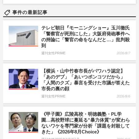
事件の最新記事
テレビ朝日『モーニングショー』玉川徹氏
「警察官が死刑にした」大阪府発砲事件へ
の持論に「警官の命をなんだと…」批判殺
到
週刊女性PRIME
2026/8/7
【横浜・山中竹春市長がパワハラ認定】
「あのデブ」「あいつポンコツだから」
「人間のクズ」暴言を受けた市議が答えた
市長の裏の顔
週刊女性PRIME
2026/8/6
《甲子園》広陵高校・明徳義塾・PL学
園…高校野球に蔓延る“暴力体質”が変わら
ないワケを専門家が分析「課題を封殺して
きた」《2026年8月Choice》