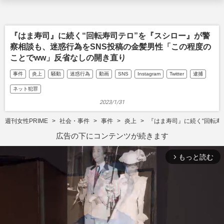
『はま寿司』に続く“回転寿司テロ”を『スシロー』が警
察相談も、迷惑行為をSNS投稿の金髪男性「この程度の
ことでww」反省なしの開き直り
事件
炎上
騒動
迷惑行為
動画
SNS
Instagram
Twitter
逮捕
ネット犯罪
2023/1/31
週刊女性PRIME
社会・事件
事件
炎上
『はま寿司』に続く“回転寿
広告の下にコンテンツが続きます
もっと読む
arrow_forward_ios