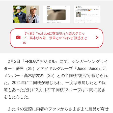
【写真】YouTubeに突如現れた謎のテロッ
プ…高木紗友希、優里との“匂わせ“疑惑まと
め
2月2日『FRIDAYデジタル』にて、シンガーソングライ
ター・優里（28）とアイドルグループ『Juice=Juice』元
メンバー・高木紗友希（25）との半同棲“復活”が報じられ
た。2021年に半同棲が報じられ、一度は破局したとの報
道もあっただけに2度目の“半同棲”スクープは世間に驚き
をもたらした。
ふたりの交際に両者のファンからさまざまな意見が寄せ