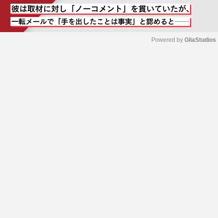
Powered by 
GliaStudios
M
u
t
e