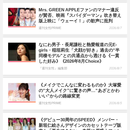
Mrs. GREEN APPLEファンのマナー違反
が賛否、映画『スパイダーマン』吹き替え
版上映に「ウェーイ！」の歓声に批判
週刊女性PRIME
2026/8/7
なにわ男子・長尾謙杜と熱愛報道の元E-
girls・稲垣莉生「犬顔が好き」過去の“半
同棲モデル”との共通点から透ける《一貫
した好み》《2026年8月Choice》
『週刊女性』編集部
2026/8/7
《メイクでこんなに変わるものか》大塚愛
の“大人メイク”に驚きの声…“あざとかわ
いい”からの路線変更
週刊女性PRIME
2026/8/5
《デビュー30周年のSPEED》メンバー・
新垣仁絵さんデザインのカセットテープ販