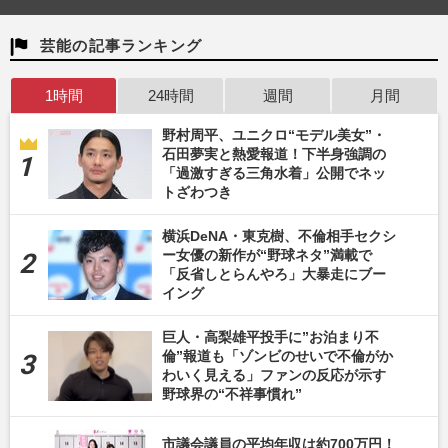
芸能の記事ランキング
1時間
24時間
週間
月間
野村周平、ユニクロ“モデル美女”・
石田夢実と熱愛報道！下半身強調の
「過激すぎる三角水着」公開でネッ
トざわつき
横浜DeNA・東克樹、不倫相手セクシ
ー女優の新作が“野球ネタ”満載で
「反省しとらんやろ」大暴走にブー
イング
巨人・高梨雄平投手に”お泊まり不
倫”報道も「ゾンビのせいで不倫がか
わいく見える」ファンの反応が示す
野球界の“不祥事慣れ”
市議会議員の平均年収は約700万円！