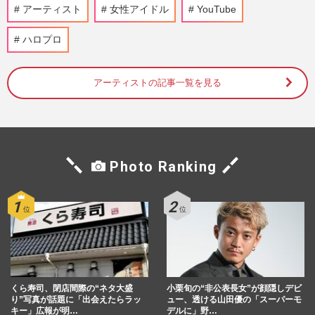
元℃-ute鈴木愛理、FANTASTICSのライブ
アーティスト
女性アイドル
YouTube
に“布少なめ”衣装でゲスト出演して物議醸
すも、むしろ“通常運転”…
ハロプロ
週刊女性PRIME
2025/12/18
アーティストの記事一覧を見る
元モー娘。田中れいな、異常な“ひだ”の出
産報告ショットに「魔界にでもいるのか」
「加工？」ツッコミ殺到
週刊女性PRIME
2024/11/19
Photo Ranking
元ハロプロ・大谷雅恵「意地汚すぎる」自
己破産・生活保護を乗り越えてなお続
く“おねだり”投稿が物議
週刊女性PRIME
2024/11/18
藤木直人主演のドラマ『D＆D 〜医者と刑
事の捜査線〜』にハロプロファンが熱視線
の理由
くら寿司、閉店間際の“ネタ大盛
小栗旬の“非公表長女”が顔隠しデビ
り”写真が話題に「出会えたらラッ
ュー、透ける山田優の「スーパーモ
週刊女性PRIME
2024/9/11
キー」広報が明…
デルに」野…