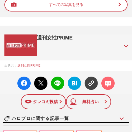
すべての写真を見る
週刊女性PRIME
『週刊女性PRIME（シュージョプライム）』は、2015年（平
出典元：
週刊女性PRIME
成27年）1月に開設された主婦と生活社が運営する日本のニュ
ースサイトです。『週刊女性PRIME』編集者が担当する連載
facebo
X ポス
LINE
はてな
コメン
陣の執筆記事を配信するほか、女性週刊誌『週刊女性』の誌
ok い
ト
ブック
ト
面に掲載された記事から、インターネット利用者層にとって
いね
マーク
特に関心の高い題材の記事を、WEB向けにリライトして配信
に追加
しています！
タレコミ投稿
無料占い
ハロプロに関する記事一覧