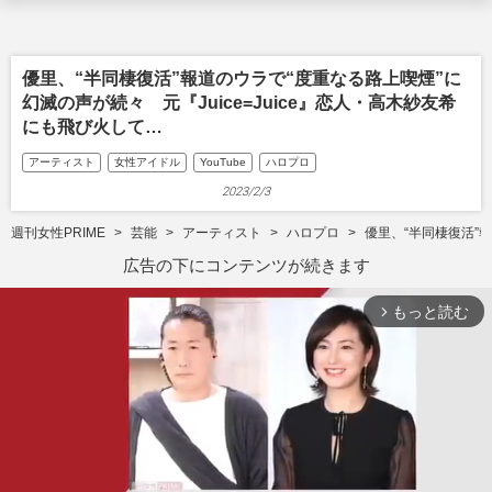
優里、“半同棲復活”報道のウラで“度重なる路上喫煙”に
幻滅の声が続々 元『Juice=Juice』恋人・高木紗友希
にも飛び火して…
アーティスト
女性アイドル
YouTube
ハロプロ
2023/2/3
週刊女性PRIME
芸能
アーティスト
ハロプロ
優里、“半同棲復活”報
広告の下にコンテンツが続きます
もっと読む
arrow_forward_ios