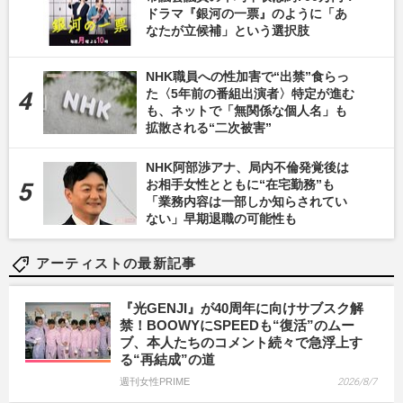
ドラマ『銀河の一票』のように「あ
なたが立候補」という選択肢
NHK職員への性加害で“出禁”食らっ
た〈5年前の番組出演者〉特定が進む
も、ネットで「無関係な個人名」も
拡散される“二次被害”
NHK阿部渉アナ、局内不倫発覚後は
お相手女性とともに“在宅勤務”も
「業務内容は一部しか知らされてい
ない」早期退職の可能性も
アーティストの最新記事
『光GENJI』が40周年に向けサブスク解
禁！BOOWYにSPEEDも“復活”のムー
ブ、本人たちのコメント続々で急浮上す
る“再結成”の道
週刊女性PRIME
2026/8/7