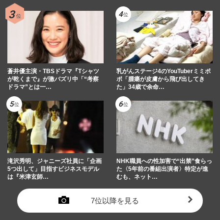
加護亜依、ファンに「助けて」SOSも「ヤ
サグレ感が…」「場末のスナックのママ」
近影にツッコミ殺到
週刊女性PRIME
2024/6/11
蒼井優主演・TBSドラマ『Tシャツ
乳がんステージ4のYouTuberミミポ
が乾くまで』が激バズリ中「“考察
ポ「腫瘍が皮膚から飛び出してき
ドラマ”とは一…
た」34歳で余命…
滝沢秀明、ジャニーズ社員に「企画
NHK職員への性加害で“出禁”食らっ
5つ出して」目指すビジネスモデル
た〈5年前の番組出演者〉特定が進
は『米津玄師…
むも、ネット…
7位以降を見る