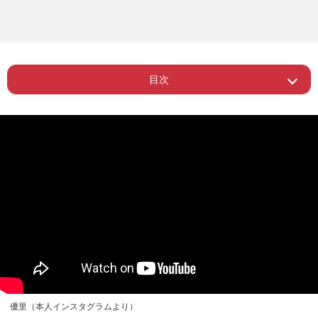
目次
Page 1
ー 最初の報道時にもタバコで叩かれて
優里（本人インスタグラムより）