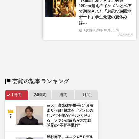
芸能の記事ランキング
1時間
24時間
週間
月間
巨人・高梨雄平投手に”お泊
まり不倫”報道も「ゾンビの
せいで不倫がかわいく見え
る」ファンの反応が示す野
球界の“不祥事慣れ”
野村周平、ユニクロ“モデル