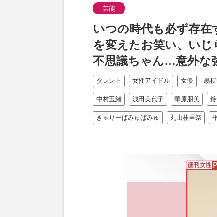
芸能
いつの時代も必ず存在
を変えたお笑い、いじ
不思議ちゃん…意外な
タレント
女性アイドル
女優
黒柳
中村玉緒
浅田美代子
華原朋美
鈴
きゃりーぱみゅぱみゅ
丸山桂里奈