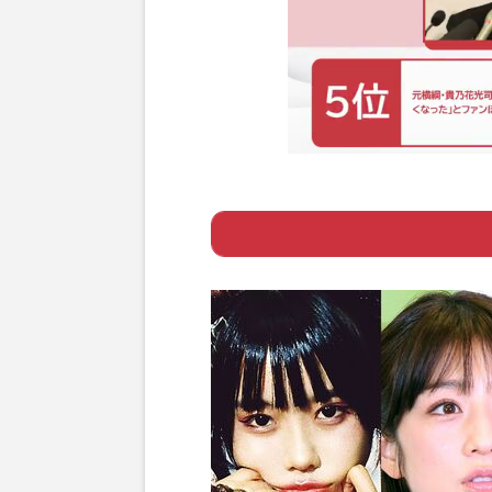
Page 1
ー 「不思議ちゃ
Page 2
ー “いじられ役”
Page 3
ー 不思議ちゃんに