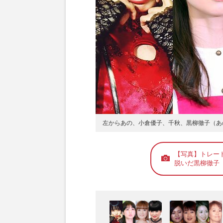
左からあの、小倉優子、千秋、黒柳徹子（あ
【写真】トレー
脱いだ黒柳徹子