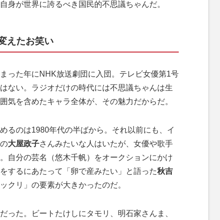
自身が世界に誇るべき国民的不思議ちゃんだ。
変えたお笑い
った年にNHK放送劇団に入団。テレビ女優第1号
はない。ラジオだけの時代には不思議ちゃんは生
囲気を含めたキャラ全体が、その魅力だからだ。
るのは1980年代の半ばから。それ以前にも、イ
の
大屋政子
さんみたいな人はいたが、女優や歌手
。自分の芸名（悠木千帆）をオークションにかけ
をするにあたって「卵で産みたい」と語った
秋吉
ックリ」の要素が大きかったのだ。
だった。ビートたけしにタモリ、明石家さんま、