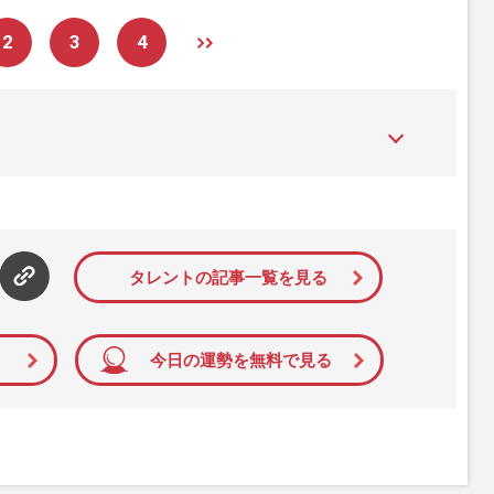
2
3
4
た女性週刊誌。芸能ゴシップや事件、皇室の話題、感動ドキュメン
発信している。2017年12月12日号で「眞子さま嫁ぎ先の“義
」報道をスクープ。この一報から約2か月後、宮内庁は結婚延期を
雑誌ジャーナリズム賞」大賞を受賞した。毎週火曜日発売。
タレントの記事一覧を見る
今日の運勢を無料で見る