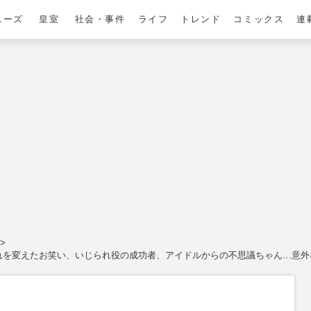
ニーズ
皇室
社会・事件
ライフ
トレンド
コミックス
連
流れを変えたお笑い、いじられ役の成功者、アイドルからの不思議ちゃん…意