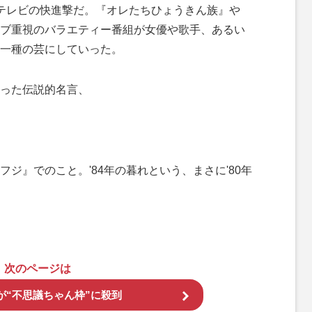
テレビの快進撃だ。『オレたちひょうきん族』や
ブ重視のバラエティー番組が女優や歌手、あるい
一種の芸にしていった。
った伝説的名言、
ジ』でのこと。'84年の暮れという、まさに'80年
次のページは
が“不思議ちゃん枠”に殺到