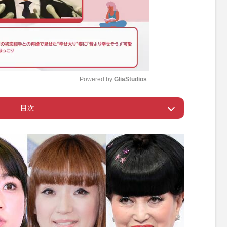
Powered by 
GliaStudios
目次
M
u
ん」の流れを変えたお笑い
t
e
の成功者が続出
は意外な“強み”も