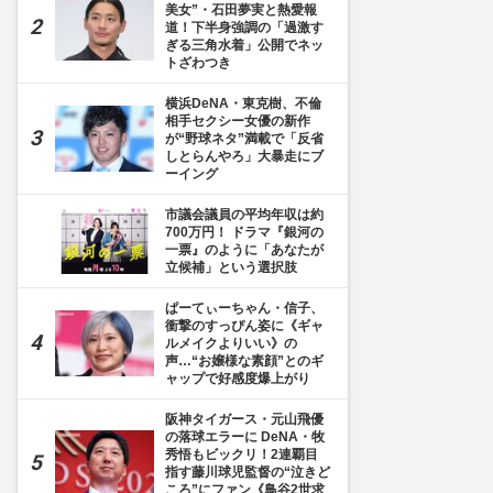
美女”・石田夢実と熱愛報
道！下半身強調の「過激す
ぎる三角水着」公開でネッ
トざわつき
横浜DeNA・東克樹、不倫
相手セクシー女優の新作
が“野球ネタ”満載で「反省
しとらんやろ」大暴走にブ
ーイング
市議会議員の平均年収は約
700万円！ ドラマ『銀河の
一票』のように「あなたが
立候補」という選択肢
ぱーてぃーちゃん・信子、
衝撃のすっぴん姿に《ギャ
ルメイクよりいい》の
声…“お嬢様な素顔”とのギ
ャップで好感度爆上がり
阪神タイガース・元山飛優
の落球エラーに DeNA・牧
秀悟もビックリ！2連覇目
指す藤川球児監督の“泣きど
ころ”にファン《鳥谷2世求