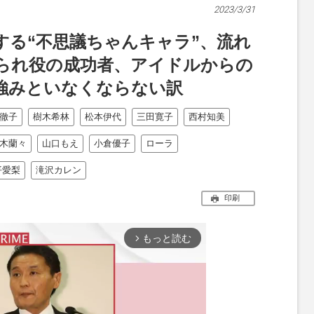
2023/3/31
する“不思議ちゃんキャラ”、流れ
られ役の成功者、アイドルからの
強みといなくならない訳
徹子
樹木希林
松本伊代
三田寛子
西村知美
木蘭々
山口もえ
小倉優子
ローラ
平愛梨
滝沢カレン
印刷
もっと読む
arrow_forward_ios