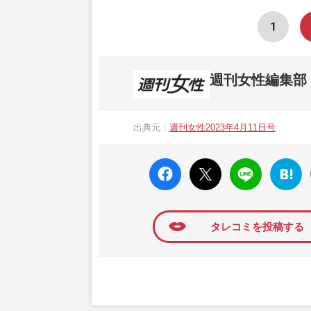
1
週刊女性編集部
1957年3月6日に日本で最初に創刊され
ト、美容・健康・グルメ・占いに関する情報を
出典元：
週刊女性2023年4月11日号
母”が抱える400万円超の“借金トラブル”
発表。同記事は2018年の「編集者が選ぶ
faceboo
X ポス
LINE
はてな
k いい
ト
ブック
ね
マーク
に追加
タレコミを投稿する