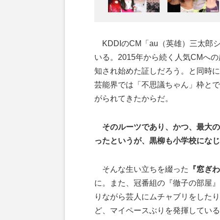
KDDIのCM「au（英雄）三太郎
いる。2015年から続く人気CMへ
知され始めた証しだろう。と同時に
芸能界では「不思議ちゃん」枠とで
がられてきたからだ。
そのルーツであり、かつ、最大の
ったというが、黒柳も小学校になじ
そんな生い立ちを綴った
『窓ぎわ
に。また、冠番組の『徹子の部屋』
りながら芸人にムチャブリをしたり
ど、マイペースぶりを発揮している