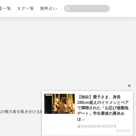
載一覧
タグ一覧
無料占い
×
【独自】愛子さま、身長
180cm超えのイケメンとペア
で満喫された「お忍び遊園地
時代の権力者を嗅ぎ分ける能力」
デート」学生最後の夏休み
は…
週刊女性2023年10月3日号
2023/9/20