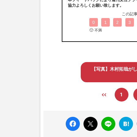
協力よろしくお願い致します。
この記
0
1
2
3
🙁
不満
【写真】木村拓哉がし
1
faceboo
X ポス
LINE
はてな
k いい
ト
ブック
ね
マーク
に追加