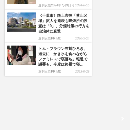
週刊女性2024年7月9日号
2024/6/25
《千葉市》路上喫煙「禁止区
域」拡大を発表も喫煙所の設
置は「0」、分煙対策の行方を
自治体に直撃
週刊女性PRIME
2026/5/27
トム・ブラウン布川ひろき、
過去に「かき氷を食べながら
ファミレスで寝落ち」報道で
謝罪も、今度は終電で寝…
週刊女性PRIME
2023/6/29