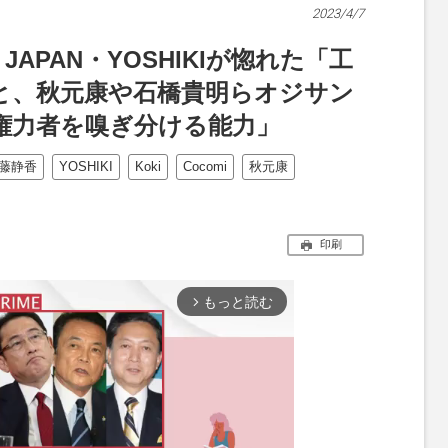
2023/4/7
JAPAN・YOSHIKIが惚れた「工
”と、秋元康や石橋貴明らオジサン
権力者を嗅ぎ分ける能力」
藤静香
YOSHIKI
Koki
Cocomi
秋元康
印刷
もっと読む
arrow_forward_ios