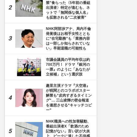
禁”食らった〈5年前の番組
出演者〉特定が進むも、ネ
ットで「無関係な個人名」
も拡散される“二次被害”
NHK阿部渉アナ、局内不倫
発覚後はお相手女性ととも
に“在宅勤務”も「業務内容
は一部しか知らされていな
い」早期退職の可能性も
市議会議員の平均年収は約
700万円！ ドラマ『銀河の
一票』のように「あなたが
立候補」という選択肢
趣里主演ドラマ『大空港』
が税関とのコラボポスター
解禁も“皮肉すぎるタイミン
グ”… 三山凌輝の密会報道
を連想させる“キャッチコピ
ー”
NHK職員への性加害騒動、
番組出演者X「飲酒のため
記憶がない」言い訳が大炎
上、ピークに達した不信感