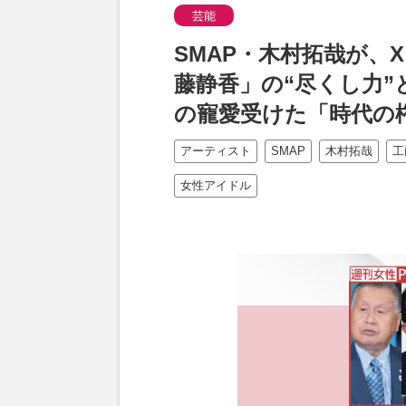
芸能
SMAP・木村拓哉が、X 
藤静香」の“尽くし力
の寵愛受けた「時代の
アーティスト
SMAP
木村拓哉
工
女性アイドル