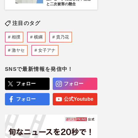
と二次被害の懸念
注目のタグ
相撲
横綱
貴乃花
激ヤセ
女子アナ
SNSで最新情報を発信中！
フォロー
フォロー
フォロー
公式Youtube