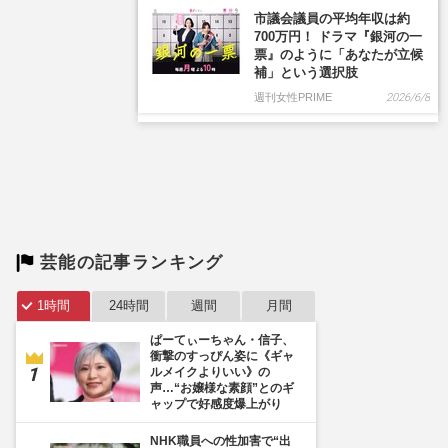
市議会議員の平均年収は約
700万円！ ドラマ『銀河の一
票』のように「あなたが立候
補」という選択肢
週刊女性PRIME
2026/6/8
芸能の記事ランキング
1時間
24時間
週間
月間
ぱーてぃーちゃん・信子、
衝撃のすっぴん姿に《ギャ
ルメイクよりいい》の
声…“お嬢様な素顔”とのギ
ャップで好感度爆上がり
NHK職員への性加害で“出