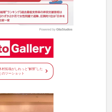
Powered by 
GliaStudios
M
u
t
e
木村拓哉がしれっと“解禁”した
とのツーショット