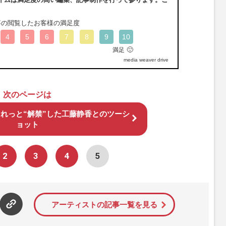
事の閲覧したお客様の満足度
4
5
6
7
8
9
10
🙂
満足
media weaver drive
次のページは
れっと“解禁”した工藤静香とのツーシ
ョット
2
3
4
5
アーティストの記事一覧を見る