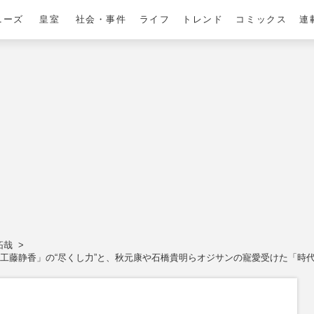
ニーズ
皇室
社会・事件
ライフ
トレンド
コミックス
連
拓哉
惚れた「工藤静香」の“尽くし力”と、秋元康や石橋貴明らオジサンの寵愛受けた「