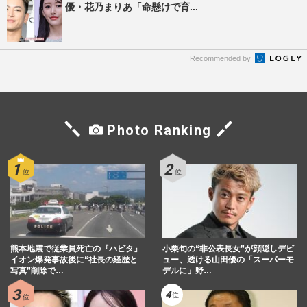
優・花乃まりあ「命懸けで育...
Recommended by
Photo Ranking
熊本地震で従業員死亡の『ハビタ』
小栗旬の“非公表長女”が顔隠しデビ
イオン爆発事故後に“社長の経歴と
ュー、透ける山田優の「スーパーモ
写真”削除で…
デルに」野…