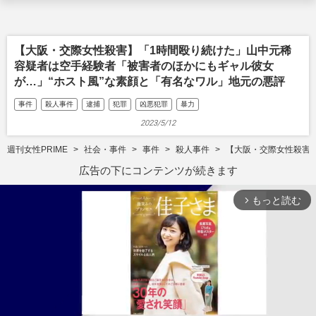
【大阪・交際女性殺害】「1時間殴り続けた」山中元稀
容疑者は空手経験者「被害者のほかにもギャル彼女
が…」“ホスト風”な素顔と「有名なワル」地元の悪評
事件
殺人事件
逮捕
犯罪
凶悪犯罪
暴力
2023/5/12
週刊女性PRIME
社会・事件
事件
殺人事件
【大阪・交際女性殺害
広告の下にコンテンツが続きます
もっと読む
arrow_forward_ios