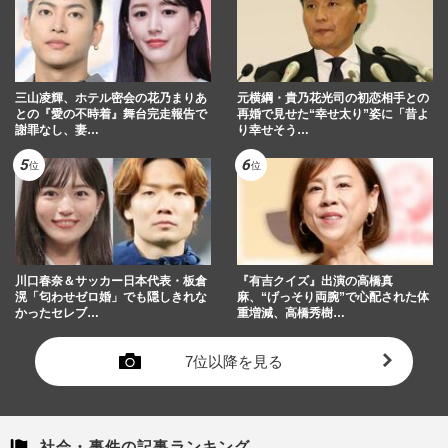
三山凌輝、ホテル密会の花乃まりあ
元横綱・貴乃花光司の初恋相手との
との『愛の不時着』舞台完走報告で
再婚で見せた“幸せ太り”姿に「昔よ
謝罪なし、妻…
り幸せそう…
川口春奈＆サッカー日本代表・板倉
『有吉クイズ』出演の高橋真
滉「匂わせゼロ婚」でも隠しきれな
麻、“げっそり両腕”で心配された体
かったセレブ…
重増減、高橋秀樹…
7位以降を見る
社会・事件の記事ランキング