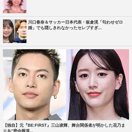
川口春奈＆サッカー日本代表・板倉滉「匂わせゼロ
婚」でも隠しきれなかったセレブすぎ...
【独自】元『BE:FIRST』三山凌輝、舞台関係者が明かした花乃ま
りあ“密会報道...