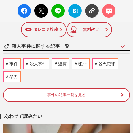
facebo
X ポス
LINE
はてな
コメン
ok い
ト
ブック
ト
いね
マーク
に追加
タレコミ投稿
無料占い
殺人事件に関する記事一覧
《千葉県柏市の大便点滴殺人》「便注入、
事件
殺人事件
逮捕
犯罪
凶悪犯罪
死ぬか」検索で逮捕の看護師・古川美由紀
容疑者、周囲が明かした『…
暴力
週刊女性PRIME
2026/7/28
事件の記事一覧を見る
《群馬・伊勢崎》42歳・元エリート店長が
休職中に抱え込んだ「健康と将来」への悲
観…幼い2人を手にかけた…
週刊女性2026年7月28日・8月4日号
2026/7/15
あわせて読みたい
《江別市・集団暴行死》川村葉音被告“懲