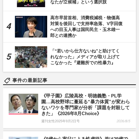
なたが立候補」という選択肢
高市早苗首相、消費税減税・物価高
対策を後回しで支持率急落、V字回復
への目玉人事は国民民主・玉木雄一
郎との連携か
「“若いから仕方ないね”と助けてく
れなかった」メディアが取り上げて
こなかった『避難所での性暴力』
事件の最新記事
《甲子園》広陵高校・明徳義塾・PL学
園…高校野球に蔓延る“暴力体質”が変わら
ないワケを専門家が分析「課題を封殺して
きた」《2026年8月Choice》
週刊女性2025年9月2日号
2026/8/5
《9歳から実父による性虐待》弟は29歳で