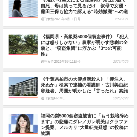
自死、母は笑って見るだけ…叔母で女優・
藤田三保も協力で訴える“時効撤廃”への道
週刊女性2026年8月11日号
2026/8/1
《福岡県・高級梨5000個窃盗事件》「犯人
には怒りしかない」農家が明かす悲劇の全
貌と、“窃盗集団”に浮かぶ『3つの可能
性』
週刊女性2026年8月11日号
2026/7/29
《千葉県柏市の大便点滴殺人》「便注入、
死ぬか」検索で逮捕の看護師・古川美由紀
容疑者、周囲が明かした『甘ったれ』素顔
週刊女性PRIME
2026/7/28
福岡の梨5000個窃盗被害に「もう栽培辞め
ます」の悲痛にダレノガレ明美はクラファ
ン提案、メルカリ“大量転売疑惑”の投稿に
物議