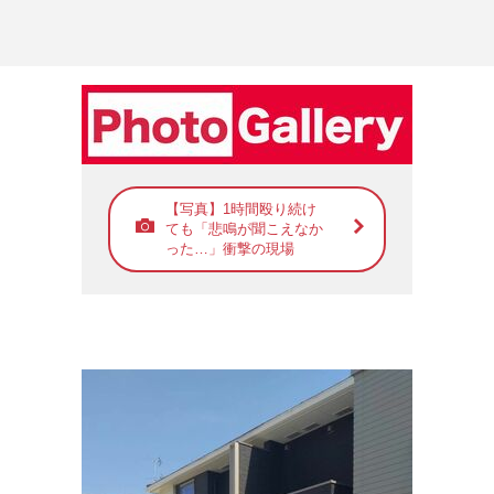
【写真】1時間殴り続け
ても「悲鳴が聞こえなか
った…」衝撃の現場