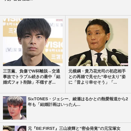
三笘薫、負傷でW杯離脱→交通
元横綱・貴乃花光司の初恋相手
事故でトラブル続きの最中「結
との再婚で見せた“幸せ太り”姿
婚式フォト削除」不穏すぎ...
に「昔より幸せそう」「...
SixTONES・ジェシー、綾瀬はるかとの熱愛報道から2
年も「結婚計画はいったん...
元『BE:FIRST』三山凌輝と“密会発覚”の元宝塚女