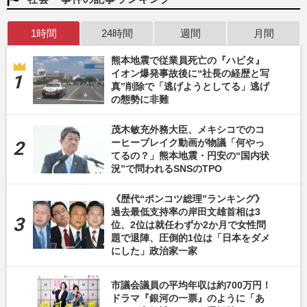
1時間
24時間
週間
月間
熊本地震で従業員死亡の『ハビタ』
イオン爆発事故後に“社長の経歴と写
真”削除で「逃げようとしてる」逃げ
の態勢に非難
茂木敏充外務大臣、メキシコでのコ
ーヒーブレイク動画が物議「何やっ
てるの？」熊本地震・円安の“国内状
況”で問われるSNSのTPO
《歴代“ポンコツ総理”ランキング》
過去最低支持率の岸田文雄首相は3
位、2位は就任わずか2か月で女性問
題で退陣、圧倒的1位は「日本をダメ
にした」政治家一家
市議会議員の平均年収は約700万円！
ドラマ『銀河の一票』のように「あ