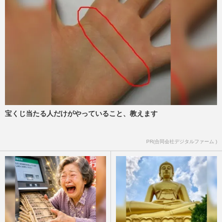
役30年”の判決に「甘すぎる」「遺族が報
われない」疑問噴出、惨す…
週刊女性PRIME
2026/6/26
【北海道旭川・女子高生殺害事件】内田梨
瑚被告に懲役27年判決を下した女性裁判長
に「星一つ」矛先を向ける…
週刊女性PRIME
2026/6/25
宝くじ当たる人だけがやっていること、教えます
《茨城県水戸市》88歳の父を殺害した54歳
男性「真夜中に自転車で徘徊」「近所施設
から水を汲む」住民が目撃…
PR(合同会社デジタルファーム )
週刊女性2026年7月7日・14日号
2026/6/24