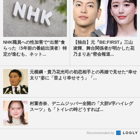
NHK職員への性加害で“出禁”食
【独自】元『BE:FIRST』三山
らった〈5年前の番組出演者〉特
凌輝、舞台関係者が明かした花
定が進むも、ネット...
乃まりあ“密会報道...
元横綱・貴乃花光司の初恋相手との再婚で見せた“幸せ
太り”姿に「昔より幸せそう」「...
村重杏奈、デニムジッパー全開の「大胆V字ハイレグ
スーツ」も「トイレの時どうすれば...
Recommended by