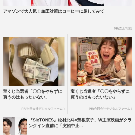
アマゾンで大人気！血圧対策はコーヒーに足してみて
PR(森永乳業)
宝くじ当選者「〇〇をやらずに
宝くじ当選者「〇〇をやらずに
買うのはもったいない」
買うのはもったいない」
PR(合同会社デジタルファーム )
PR(合同会社デジタルファーム )
『SixTONES』松村北斗×芳根京子、W主演映画がクラ
ンクイン直前に「突如中止...