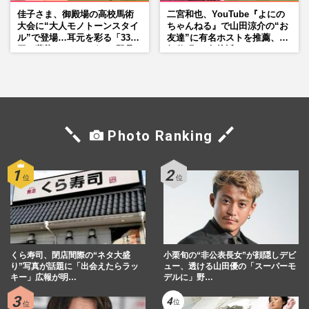
佳子さま、御殿場の高校馬術
二宮和也、YouTube『よにの
大会に“大人モノトーンスタイ
ちゃんねる』で山田涼介の“お
ル”で登場…耳元を彩る「3300
友達”に有名ホストを推薦、歌
円の藍染イヤリング」は即品
舞伎町に“急接近”でファン
薄に
「関わらないで！」
Photo Ranking
くら寿司、閉店間際の“ネタ大盛
小栗旬の“非公表長女”が顔隠しデビ
り”写真が話題に「出会えたらラッ
ュー、透ける山田優の「スーパーモ
キー」広報が明…
デルに」野…