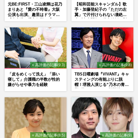
元BE:FIRST・三山凌輝は花乃
【昭和芸能スキャンダル】歌
まりあと『愛の不時着』大阪
手・加藤登紀子の「ただの左
公演も出演、趣里はドラマ
翼」で片付けられない凄絶半
『大空港』番宣行脚に「メン
生《東大闘争、獄中結婚、別
タル強すぎ」の実情
荘で内ゲバ事件》
⭐ 高評価の記事(9.3)
⭐ 高評価の記事(9.8)
「皮をめくって洗え」「添い
TBS日曜劇場『VIVANT』キャ
寝して」介護職の半数が性的
スティングの有能ぶりに脱
嫌がらせや暴力を経験
帽！堺雅人演じる“乃木の青年
期”役は、そっくり説根強い
Mr.Children桜井和寿のバンド
マン長男・櫻井海音だった
⭐ 高評価の記事(8.5)
⭐ 高評価の記事(9)