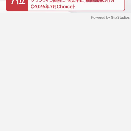
Powered by 
GliaStudios
M
u
t
e