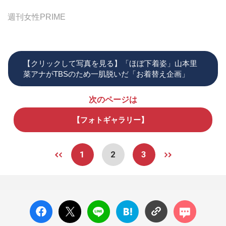
週刊女性PRIME
【クリックして写真を見る】「ほぼ下着姿」山本里
菜アナがTBSのため一肌脱いだ「お着替え企画」
次のページは
【フォトギャラリー】
1
2
3
facebo
X ポス
LINE
はてな
コメン
ok い
ト
ブック
ト