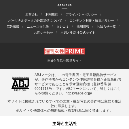
About us
運営会社
利用規約
プライバシーポリシー
パーソナルデータの外部送信について
コンテンツ制作・編集ポリシー
広告掲載
ニュース提供先
タレコミ
採用情報
お知らせ一覧
お問い合わせ
主婦と生活社公式サイト
主婦と生活社関連サイト
ABJマークは、この電子書店・電子書籍配信サービス
が、著作権者からコンテンツ使用許諾を得た正規版配信
サービスであることを示す登録商標（登録番号 第
6091713号）です。ABJマークについて、詳しくはこち
らを御覧ください。
https://aebs.or.jp/
本サイトに掲載されているすべての⽂章・撮影写真の著作権は主婦と⽣活
社に帰属します。
他サイトや他媒体への無断転載・複製⾏為は固く禁⽌します。