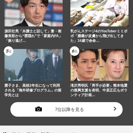
源田壮亮「弁護士と話して」妻・衛
乳がんステージ4のYouTuberミミポ
藤美彩から“雲隠れ”で「家庭内FA」
ポ「腫瘍が皮膚から飛び出してき
「振り逃げ…
た」34歳で余命…
愛子さま、高校2年生になって利用
滝沢秀明氏「男手が必要」熊本地震
される「海外研修プログラム」の留
の復興支援を表明、中居正広もボラ
学先とは
ンティア計画…
7位以降を見る