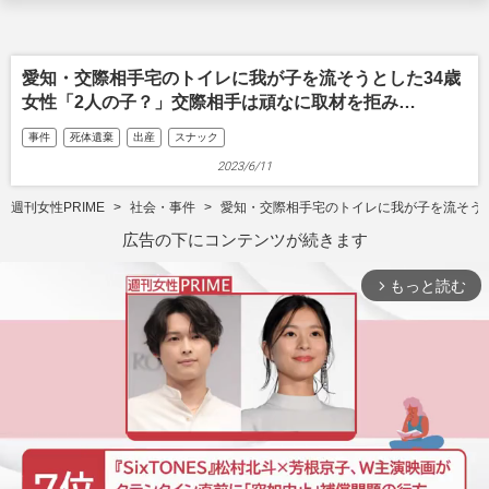
愛知・交際相手宅のトイレに我が子を流そうとした34歳
女性「2人の子？」交際相手は頑なに取材を拒み…
事件
死体遺棄
出産
スナック
2023/6/11
週刊女性PRIME
社会・事件
愛知・交際相手宅のトイレに我が子を流そうと
広告の下にコンテンツが続きます
もっと読む
arrow_forward_ios