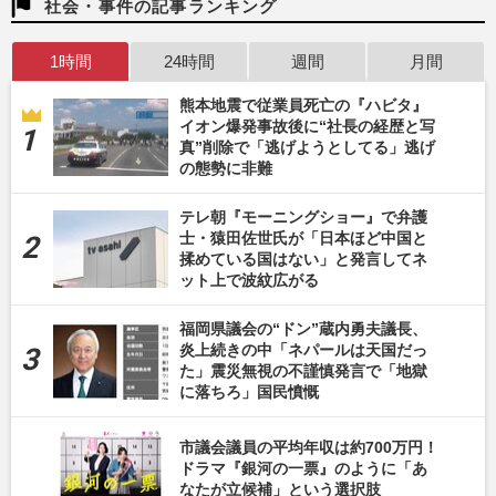
社会・事件の記事ランキング
1時間
24時間
週間
月間
熊本地震で従業員死亡の『ハビタ』
イオン爆発事故後に“社長の経歴と写
真”削除で「逃げようとしてる」逃げ
の態勢に非難
テレ朝『モーニングショー』で弁護
士・猿田佐世氏が「日本ほど中国と
揉めている国はない」と発言してネ
ット上で波紋広がる
福岡県議会の“ドン”蔵内勇夫議長、
炎上続きの中「ネパールは天国だっ
た」震災無視の不謹慎発言で「地獄
に落ちろ」国民憤慨
市議会議員の平均年収は約700万円！
ドラマ『銀河の一票』のように「あ
なたが立候補」という選択肢