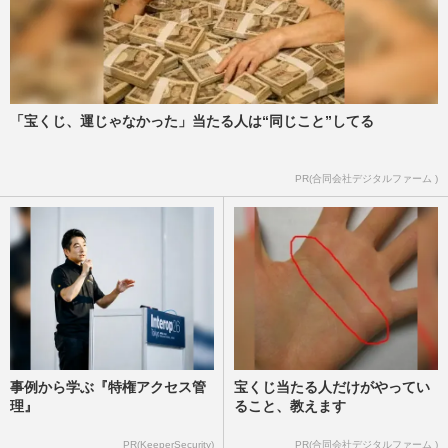
【京都男児遺棄・現地ルポ】「あんな男は
やめとき」周囲は優季容疑者との再婚を反
対、結希さんも父親を「嫌…
週刊女性2026年5月12日・19日号
2026/4/27
「宝くじ、運じゃなかった」当たる人は“同じこと”してる
《京都男児遺棄事件》安達優季容疑者が寄
PR(合同会社デジタルファーム )
ったトイレは「隠すこともできる」事件の
鍵は池に沈む“重要な遺留…
週刊女性PRIME
2026/4/23
事例から学ぶ『特権アクセス管
宝くじ当たる人だけがやってい
理』
ること、教えます
PR(KeeperSecurity)
PR(合同会社デジタルファーム )