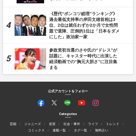
《歴代“ポンコツ総理”ランキング》
過去最低支持率の岸田文雄首相は3
位、2位は就任わずか2か月で女性問
題で退陣、圧倒的1位は「日本をダメ
にした」政治家一家
参政党初当選のさや氏の“ドレス”が
話題に、キャスター時代に出演した
経済動画での“胸元大胆さ”に注目集
まる
公式アカウントをフォロー
Categories
芸能
ジャニーズ
皇室
社会・事件
ライフ
トレンド
コミックス
連載一覧
タグ一覧
無料占い