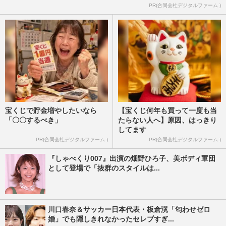
PR(合同会社デジタルファーム )
宝くじで貯金増やしたいなら
【宝くじ何年も買って一度も当
「〇〇するべき」
たらない人へ】原因、はっきり
してます
PR(合同会社デジタルファーム )
PR(合同会社デジタルファーム )
『しゃべくり007』出演の畑野ひろ子、美ボディ軍団
として登場で「抜群のスタイルは...
川口春奈＆サッカー日本代表・板倉滉「匂わせゼロ
婚」でも隠しきれなかったセレブすぎ...