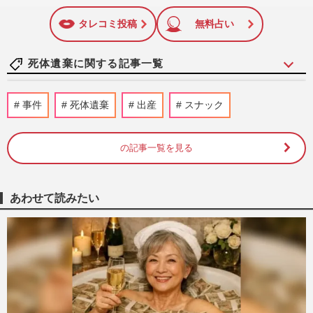
いね
マーク
に追加
タレコミ投稿
無料占い
死体遺棄に関する記事一覧
《京都南丹市小6男児事件》安達結希さん
事件
死体遺棄
出産
スナック
遺体発見から1か月「ご家族に抱きしめ
て…」祈り届かず、毎日送迎“…
週刊女性PRIME
2026/5/14
の記事一覧を見る
《京都小6男児遺棄》安達優季容疑者が殺
人容疑で再逮捕「本当のお父さんじゃな
あわせて読みたい
い」“衝動的”供述に残る違…
週刊女性PRIME
2026/5/7
《京都男児遺棄》「殺人罪の認定は困難」
勾留期限が迫る中“引き当たり捜査”開始、
残された「高いハードル…
週刊女性PRIME
2026/4/28