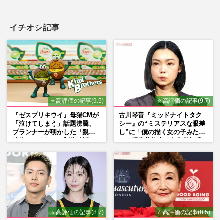
イチオシ記事
⭐ 高評価の記事(9.5)
⭐ 高評価の記事(9.7)
『ゼスプリキウイ』母猫CMが
古川琴音『ミッドナイトタク
「泣けてしまう」話題沸騰、
シー』の“ミステリアスな眼差
プランナーが明かした「親に
し”に「僕の描く女の子みた
連絡したくなる」制作秘話
い」現代美術家・奈良美智氏
もSNSで“公認”
⭐ 高評価の記事(8.7)
⭐ 高評価の記事(8.5)