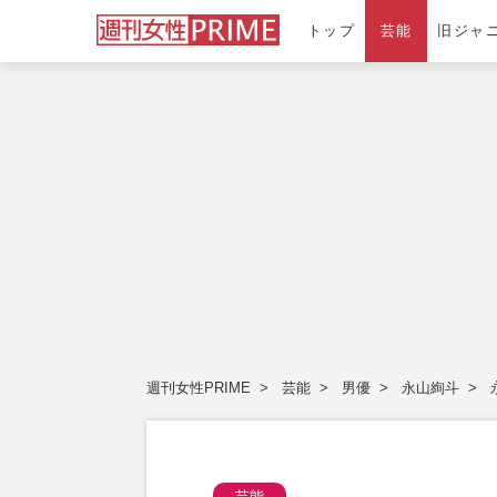
トップ
芸能
旧ジャ
週刊女性PRIME
芸能
男優
永山絢斗
芸能