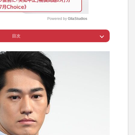
Powered by 
GliaStudios
目次
M
u
捕、瑛太が送っていた弟へのエール
t
e