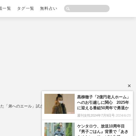
載一覧
タグ一覧
無料占い
×
黒柳徹子「2億円老人ホーム」
へのお引越しに関心 2025年
いた「弟へのエール」試される兄弟の絆
に迎える番組50周年で勇退か
週刊女性2024年7月9日号
2024/6/25
ケンタロウ、放送10周年目
『男子ごはん』背景で「あき