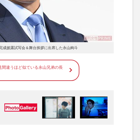
の完成披露試写会＆舞台挨拶に出席した永山絢斗
見間違うほど似ている永山兄弟の長