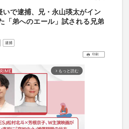
疑いで逮捕、兄・永山瑛太がイン
た「弟へのエール」試される兄弟
逮捕
印刷
もっと読む
arrow_forward_ios