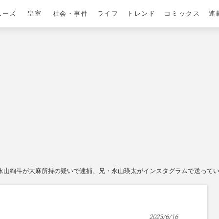
ニーズ
皇室
社会・事件
ライフ
トレンド
コミックス
連
永山絢斗が大麻所持の疑いで逮捕、兄・永山瑛太がインスタグラムで送って
2023/6/16