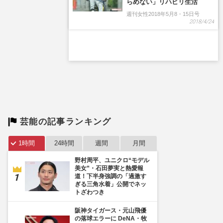
らめない」リハビリ生活
週刊女性2018年5月8・15日号
2018/4/24
芸能の記事ランキング
1時間
24時間
週間
月間
野村周平、ユニクロ“モデル
美女”・石田夢実と熱愛報
道！下半身強調の「過激す
ぎる三角水着」公開でネッ
トざわつき
阪神タイガース・元山飛優
の落球エラーに DeNA・牧