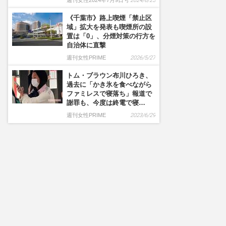
週刊女性2024年7月9日号
2024/6/25
《千葉市》路上喫煙「禁止区
域」拡大を発表も喫煙所の設
置は「0」、分煙対策の行方を
自治体に直撃
週刊女性PRIME
2026/5/27
トム・ブラウン布川ひろき、
過去に「かき氷を食べながら
ファミレスで寝落ち」報道で
謝罪も、今度は終電で寝…
週刊女性PRIME
2023/6/29