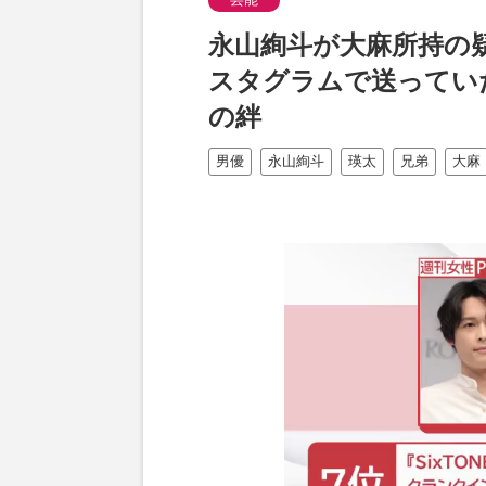
永山絢斗が大麻所持の
スタグラムで送ってい
の絆
男優
永山絢斗
瑛太
兄弟
大麻