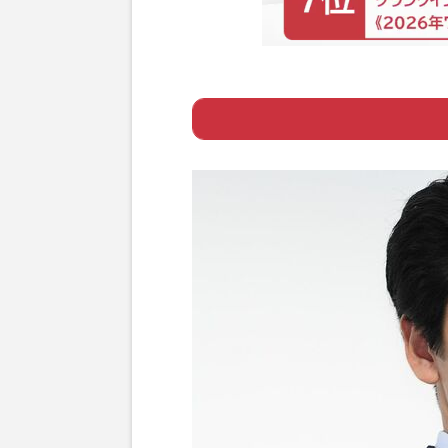
Page 1
ー 永山絢斗が逮