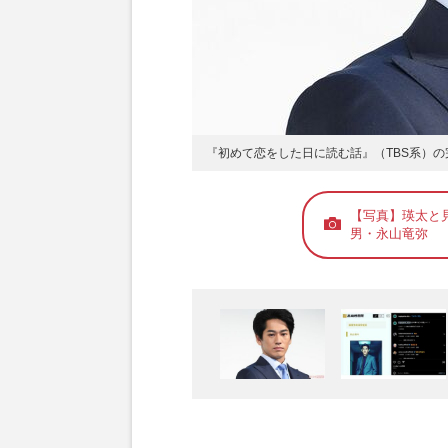
『初めて恋をした日に読む話』（TBS系）
【写真】瑛太と
男・永山竜弥