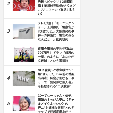
秀悟もビックリ！2連覇目
指す藤川球児監督の“泣きど
ころ”にファン《鳥谷2世求
む》
テレビ朝日『モーニングシ
ョー』玉川徹氏「警察官が
死刑にした」大阪府発砲事
件への持論に「警官の命を
なんだと…」批判殺到
市議会議員の平均年収は約
700万円！ ドラマ『銀河の
一票』のように「あなたが
立候補」という選択肢
NHK職員への性加害で“出
禁”食らった〈5年前の番組
出演者〉特定が進むも、ネ
ットで「無関係な個人名」
も拡散される“二次被害”
ぱーてぃーちゃん・信子、
衝撃のすっぴん姿に《ギャ
ルメイクよりいい》の
声…“お嬢様な素顔”とのギ
ャップで好感度爆上がり