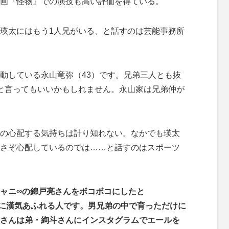
画『怪物』での演技も高い評価を得ている。
瑛太にはもう1人兄がいる、と話すのは芸能事務所
動している永山竜弥（43）です。兄弟三人とも抜
と言ってもいいかもしれません。永山家は兄弟仲が
の心配する気持ちは計り知れない。なかでも瑛太
さぞ心配しているのでは……と話すのはスポーツ
ャニ∞の錦戸亮さんをボコボコにしたと
らいに漢気あふれる人です。男兄弟の中で育っただけに
さんは弟・絢斗さんにインスタグラムでエールを