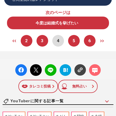
次のページは
今度は結婚式を挙げたい
2
3
4
5
6
facebo
X ポス
LINE
はてな
コメン
ok い
ト
ブック
ト
いね
マーク
に追加
タレコミ投稿
無料占い
YouTuberに関する記事一覧
『BE:FIRST』三山凌輝&趣里、結婚と妊