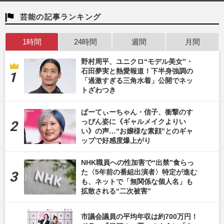
芸能の記事ランキング
1時間
24時間
週間
月間
野村周平、ユニクロ“モデル美女”・
石田夢実と熱愛報道！下半身強調の
「過激すぎる三角水着」公開でネッ
トざわつき
ぱーてぃーちゃん・信子、衝撃のす
っぴん姿に《ギャルメイクよりい
い》の声…“お嬢様な素顔”とのギャ
ップで好感度爆上がり
NHK職員への性加害で“出禁”食らっ
た〈5年前の番組出演者〉特定が進む
も、ネットで「無関係な個人名」も
拡散される“二次被害”
市議会議員の平均年収は約700万円！