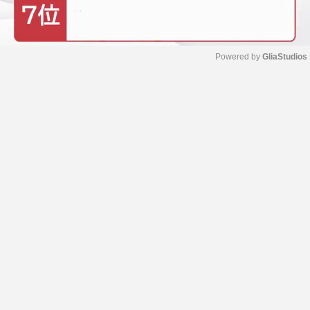
Powered by 
GliaStudios
M
u
t
e