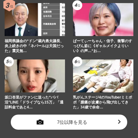
家族系YouTuber『ばつまる夫婦』飲酒運
転疑惑を“ドッキリ”弁明も契約解除、事務
所も庇えなかった「コンプ…
週刊女性PRIME
2026/6/19
福岡県議会の“ドン”蔵内勇夫議長、
ぱーてぃーちゃん・信子、衝撃のす
炎上続きの中「ネパールは天国だっ
っぴん姿に《ギャルメイクよりい
た」震災無…
い》の声…“お…
坂口杏里がファンに送った“パパ
乳がんステージ4のYouTuberミミポ
活”LINE「ドライブなら15万」「通
ポ「腫瘍が皮膚から飛び出してき
話料金であと4…
た」34歳で余命…
7位以降を見る