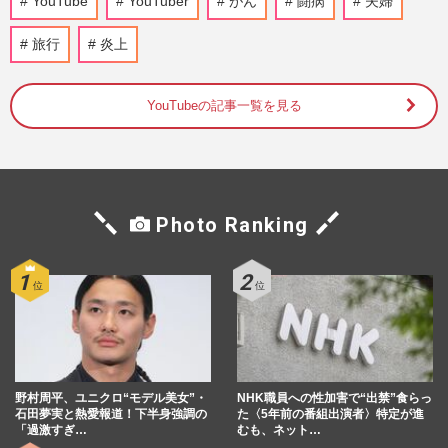
YouTube
YouTuber
がん
闘病
夫婦
娠を同時報告も「両親はじめ…」異例コメ
ントで強調する家族の“円満…
旅行
炎上
『週刊女性』編集部
2026/7/30
YouTubeの記事一覧を見る
フィギュアスケート・りくりゅうペア、
YouTube開設1日で登録者10万人突破、編
集も自ら担当する“本気路線”…
週刊女性PRIME
2026/7/30
Photo Ranking
元『BE:FIRST』三山凌輝、元宝塚女優と
の報道で《こうなると思ってた》“呆れ
声”が続出、美人YouTuberとの…
週刊女性PRIME
2026/7/23
《セブン-イレブンで発売》HIKAKIN新カ
ップ麺・カレー味の『みそきん』発表、
YouTubeでは川越シェフとアレ…
野村周平、ユニクロ“モデル美女”・
NHK職員への性加害で“出禁”食らっ
石田夢実と熱愛報道！下半身強調の
た〈5年前の番組出演者〉特定が進
週刊女性PRIME
2026/7/13
「過激すぎ…
むも、ネット…