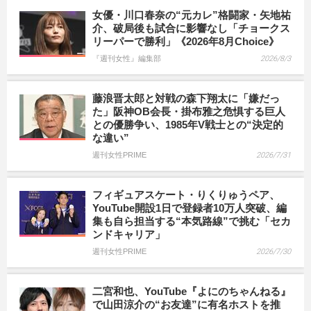
女優・川口春奈の“元カレ”格闘家・矢地祐
介、破局後も試合に影響なし「チョークス
リーパーで勝利」《2026年8月Choice》
『週刊女性』編集部
2026/8/3
藤浪晋太郎と対戦の森下翔太に「嫌だっ
た」阪神OB会長・掛布雅之危惧する巨人
との優勝争い、1985年V戦士との“決定的
な違い”
週刊女性PRIME
2026/7/31
フィギュアスケート・りくりゅうペア、
YouTube開設1日で登録者10万人突破、編
集も自ら担当する“本気路線”で挑む「セカ
ンドキャリア」
週刊女性PRIME
2026/7/30
二宮和也、YouTube『よにのちゃんねる』
で山田涼介の“お友達”に有名ホストを推