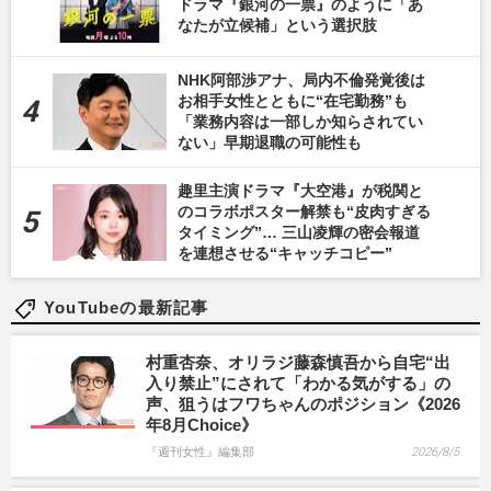
ドラマ『銀河の一票』のように「あ
なたが立候補」という選択肢
NHK阿部渉アナ、局内不倫発覚後は
お相手女性とともに“在宅勤務”も
「業務内容は一部しか知らされてい
ない」早期退職の可能性も
趣里主演ドラマ『大空港』が税関と
のコラボポスター解禁も“皮肉すぎる
タイミング”… 三山凌輝の密会報道
を連想させる“キャッチコピー”
YouTubeの最新記事
村重杏奈、オリラジ藤森慎吾から自宅“出
入り禁止”にされて「わかる気がする」の
声、狙うはフワちゃんのポジション《2026
年8月Choice》
『週刊女性』編集部
2026/8/5