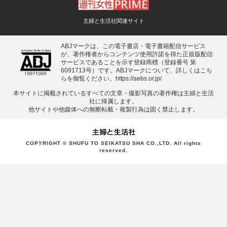
主婦と生活社関連サイト
ABJマークは、この電子書店・電子書籍配信サービス
が、著作権者からコンテンツ使用許諾を得た正規版配信
サービスであることを示す登録商標（登録番号 第
6091713号）です。ABJマークについて、詳しくはこち
らを御覧ください。
https://aebs.or.jp/
本サイトに掲載されているすべての⽂章・撮影写真の著作権は主婦と⽣活
社に帰属します。
他サイトや他媒体への無断転載・複製⾏為は固く禁⽌します。
COPYRIGHT © SHUFU TO SEIKATSU SHA CO.,LTD. All rights
reserved.