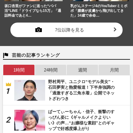
坂口杏里がファンに送った“パパ
乳がんステージ4のYouTuberミミポ
活”LINE「ドライブなら15万」「通
ポ「腫瘍が皮膚から飛び出してき
話料金であと4…
た」34歳で余命…
7位以降を見る
芸能の記事ランキング
1時間
24時間
週間
月間
野村周平、ユニクロ“モデル美女”・
石田夢実と熱愛報道！下半身強調の
「過激すぎる三角水着」公開でネッ
トざわつき
ぱーてぃーちゃん・信子、衝撃のす
っぴん姿に《ギャルメイクよりい
い》の声…“お嬢様な素顔”とのギャ
ップで好感度爆上がり