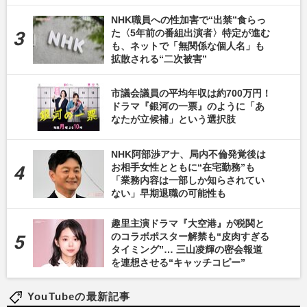
NHK職員への性加害で“出禁”食らっ
た〈5年前の番組出演者〉特定が進む
も、ネットで「無関係な個人名」も
拡散される“二次被害”
市議会議員の平均年収は約700万円！
ドラマ『銀河の一票』のように「あ
なたが立候補」という選択肢
NHK阿部渉アナ、局内不倫発覚後は
お相手女性とともに“在宅勤務”も
「業務内容は一部しか知らされてい
ない」早期退職の可能性も
趣里主演ドラマ『大空港』が税関と
のコラボポスター解禁も“皮肉すぎる
タイミング”… 三山凌輝の密会報道
を連想させる“キャッチコピー”
YouTubeの最新記事