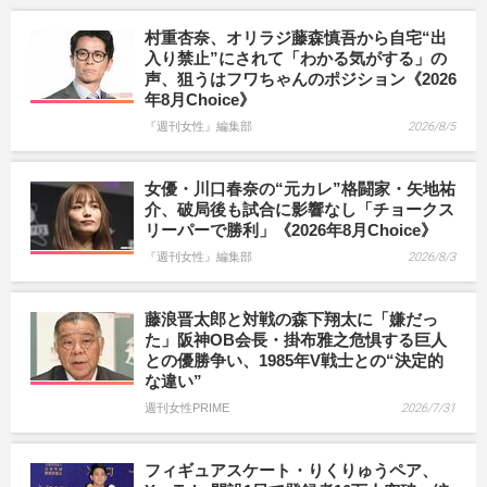
村重杏奈、オリラジ藤森慎吾から自宅“出
入り禁止”にされて「わかる気がする」の
声、狙うはフワちゃんのポジション《2026
年8月Choice》
『週刊女性』編集部
2026/8/5
女優・川口春奈の“元カレ”格闘家・矢地祐
介、破局後も試合に影響なし「チョークス
リーパーで勝利」《2026年8月Choice》
『週刊女性』編集部
2026/8/3
藤浪晋太郎と対戦の森下翔太に「嫌だっ
た」阪神OB会長・掛布雅之危惧する巨人
との優勝争い、1985年V戦士との“決定的
な違い”
週刊女性PRIME
2026/7/31
フィギュアスケート・りくりゅうペア、