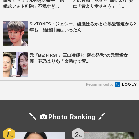
事故でトラブル続きの最中「結
との再婚で見せた“幸せ太り”姿
婚式フォト削除」不穏すぎ...
に「昔より幸せそう」「...
SixTONES・ジェシー、綾瀬はるかとの熱愛報道から2
年も「結婚計画はいったん...
元『BE:FIRST』三山凌輝と“密会発覚”の元宝塚女
優・花乃まりあ「命懸けで育...
Recommended by
Photo Ranking