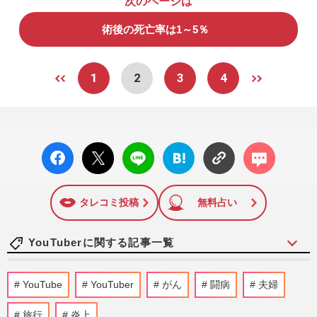
次のページは
術後の死亡率は1～5％
1
2
3
4
facebo
X ポス
LINE
はてな
コメン
ok い
ト
ブック
ト
いね
マーク
に追加
タレコミ投稿
無料占い
YouTuberに関する記事一覧
『BE:FIRST』三山凌輝&趣里、結婚と妊
YouTube
YouTuber
がん
闘病
夫婦
娠を同時報告も「両親はじめ…」異例コメ
ントで強調する家族の“円満…
旅行
炎上