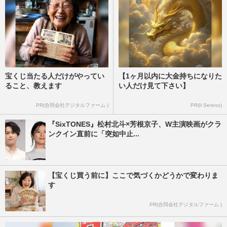
宝くじ当たる人だけがやってい
【1ヶ月以内に大金持ちになりた
ること、教えます
い人だけ見て下さい】
PR(合同会社デジタルファーム )
PR(Il Sereno)
『SixTONES』松村北斗×芳根京子、W主演映画がクラ
ンクイン直前に「突如中止...
【宝くじ買う前に】ここで気づくかどうかで変わりま
す
PR(合同会社デジタルファーム )