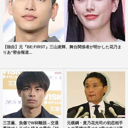
【独自】元『BE:FIRST』三山凌輝、舞台関係者が明かした花乃ま
りあ“密会報道...
三笘薫、負傷でW杯離脱→交通
元横綱・貴乃花光司の初恋相手