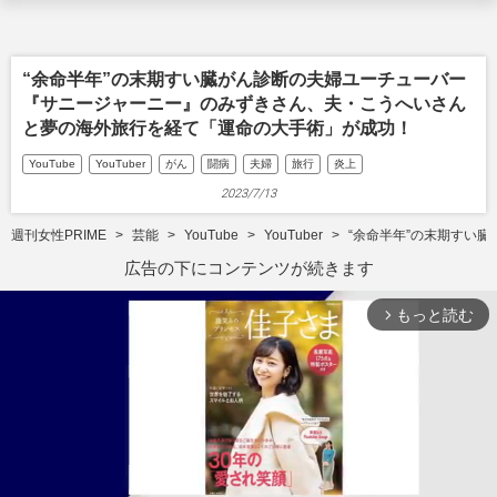
“余命半年”の末期すい臓がん診断の夫婦ユーチューバー
『サニージャーニー』のみずきさん、夫・こうへいさん
と夢の海外旅行を経て「運命の大手術」が成功！
YouTube
YouTuber
がん
闘病
夫婦
旅行
炎上
2023/7/13
週刊女性PRIME
芸能
YouTube
YouTuber
“余命半年”の末期すい
広告の下にコンテンツが続きます
もっと読む
arrow_forward_ios