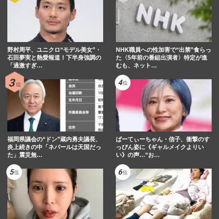
野村周平、ユニクロ“モデル美女”・
NHK職員への性加害で“出禁”食らっ
石田夢実と熱愛報道！下半身強調の
た〈5年前の番組出演者〉特定が進
「過激すぎ…
むも、ネット…
福岡県議会の“ドン”蔵内勇夫議長、
ぱーてぃーちゃん・信子、衝撃のす
炎上続きの中「ネパールは天国だっ
っぴん姿に《ギャルメイクよりい
た」震災無…
い》の声…“お…