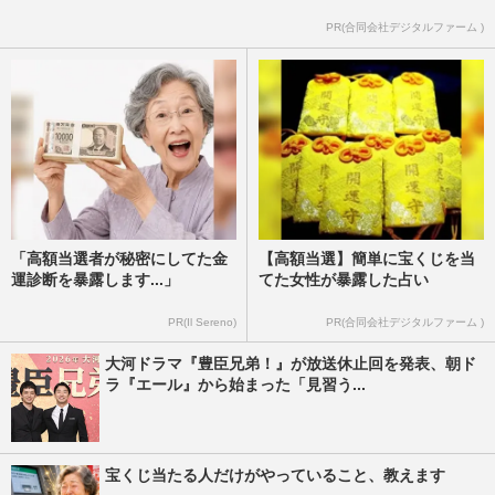
所も庇えなかった「コンプ…
PR(合同会社デジタルファーム )
週刊女性PRIME
2026/6/19
「高額当選者が秘密にしてた金
【高額当選】簡単に宝くじを当
運診断を暴露します...」
てた女性が暴露した占い
PR(Il Sereno)
PR(合同会社デジタルファーム )
大河ドラマ『豊臣兄弟！』が放送休止回を発表、朝ド
ラ『エール』から始まった「見習う...
宝くじ当たる人だけがやっていること、教えます