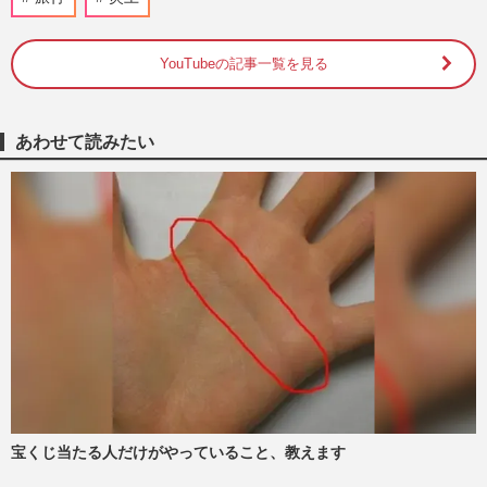
『週刊女性』編集部
2026/7/30
YouTubeの記事一覧を見る
フィギュアスケート・りくりゅうペア、
YouTube開設1日で登録者10万人突破、編
集も自ら担当する“本気路線”…
週刊女性PRIME
2026/7/30
あわせて読みたい
元『BE:FIRST』三山凌輝、元宝塚女優と
の報道で《こうなると思ってた》“呆れ
声”が続出、美人YouTuberとの…
週刊女性PRIME
2026/7/23
《セブン-イレブンで発売》HIKAKIN新カ
ップ麺・カレー味の『みそきん』発表、
YouTubeでは川越シェフとアレ…
週刊女性PRIME
2026/7/13
宝くじ当たる人だけがやっていること、教えます
家族系YouTuber『ばつまる夫婦』飲酒運
転疑惑を“ドッキリ”弁明も契約解除、事務