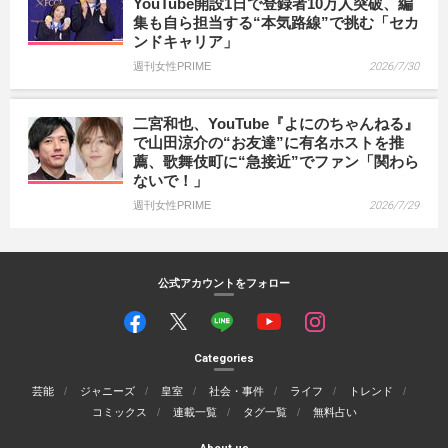
YouTube開設1日で登録者10万人突破、編
集も自ら担当する“本気路線”で挑む「セカ
ンドキャリア」
週刊女性PRIME
2026/7/30
二宮和也、YouTube『よにのちゃんねる』
で山田涼介の“お友達”に有名ホストを推
薦、歌舞伎町に“急接近”でファン「関わら
ないで！」
週刊女性PRIME
2026/7/29
公式アカウントをフォロー
Categories
芸能
ジャニーズ
皇室
社会・事件
ライフ
トレンド
コミックス
連載一覧
タグ一覧
無料占い