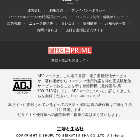
About us
運営会社
利用規約
プライバシーポリシー
パーソナルデータの外部送信について
コンテンツ制作・編集ポリシー
広告掲載
ニュース提供先
タレコミ
採用情報
お知らせ一覧
お問い合わせ
主婦と生活社公式サイト
主婦と生活社関連サイト
ABJマークは、この電子書店・電子書籍配信サービス
が、著作権者からコンテンツ使用許諾を得た正規版配信
サービスであることを示す登録商標（登録番号 第
6091713号）です。ABJマークについて、詳しくはこち
らを御覧ください。
https://aebs.or.jp/
本サイトに掲載されているすべての⽂章・撮影写真の著作権は主婦と⽣活
社に帰属します。
他サイトや他媒体への無断転載・複製⾏為は固く禁⽌します。
COPYRIGHT © SHUFU TO SEIKATSU SHA CO.,LTD. All rights
reserved.