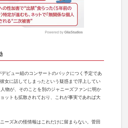
Powered by 
GliaStudios
M
動
u
t
e
侍がデビュー組のコンサートのバックにつく予定であ
彼女に話してしまったという疑惑まで浮上してい
る人物が、そのことを別のジャニーズファンに明か
ョットも拡散されており、これが事実であれば大
ーズJr.の怪情報はこれだけに留まらない。菅田