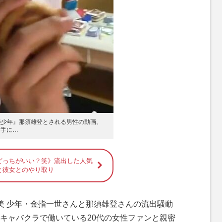
美少年』那須雄登とされる男性の動画、
片手に…
どっちがいい？笑》流出した人気
と彼女とのやり取り
に美 少年・金指一世さんと那須雄登さんの流出騒動
キャバクラで働いている20代の女性ファンと親密