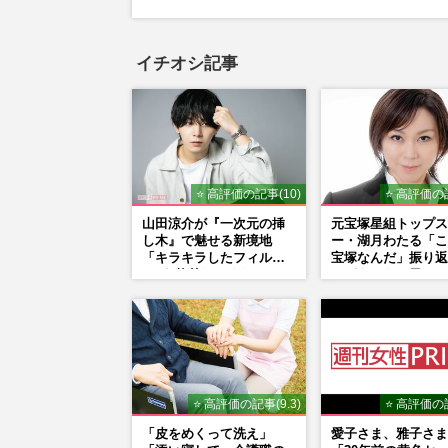
イチオシ記事
⭐ 高評価の記事(10)
⭐ 高評価の記
山田涼介が『一次元の挿
元宝塚星組トップス
し木』で魅せる新境地
ー・湖月わたる「こ
「キラキラしたフィルタ
宝塚なんだ」振り返
ーが1枚外れてくれたら」
けがえのない日々、
アイドル像を封印した覚
現在地と“男役”へ
悟
⭐ 高評価の記事(9.3)
⭐ 高評価の記
「皮をめくって洗え」
愛子さま、雅子さま