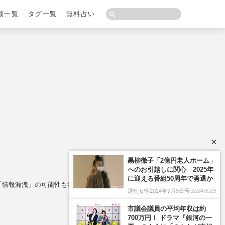
載一覧
タグ一覧
無料占い
×
黒柳徹子「2億円老人ホーム」
へのお引越しに関心 2025年
に迎える番組50周年で勇退か
」「情報漏洩」の可能性も浮上でファン激怒
週刊女性2024年7月9日号
2024/6/25
市議会議員の平均年収は約
700万円！ ドラマ『銀河の一