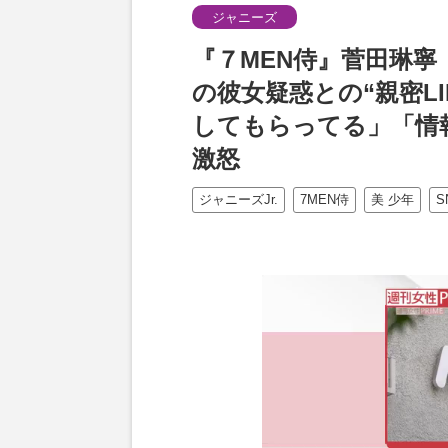
ジャニーズ
『７MEN侍』菅田琳
の彼女疑惑との“親密L
してもらってる」「情
激怒
ジャニーズJr.
7MEN侍
美 少年
S