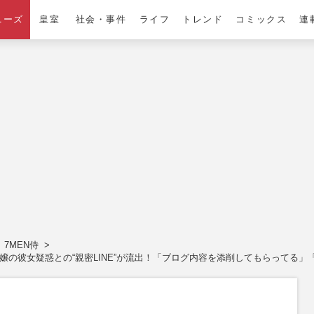
ニーズ
皇室
社会・事件
ライフ
トレンド
コミックス
連
7MEN侍
嬢の彼女疑惑との“親密LINE”が流出！「ブログ内容を添削してもらってる