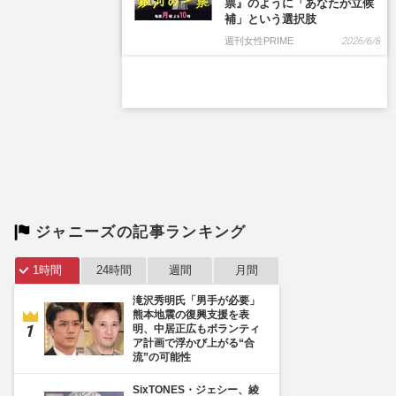
票』のように「あなたが立候
補」という選択肢
週刊女性PRIME
2026/6/8
ジャニーズの記事ランキング
1時間
24時間
週間
月間
滝沢秀明氏「男手が必要」
熊本地震の復興支援を表
明、中居正広もボランティ
ア計画で浮かび上がる“合
流”の可能性
SixTONES・ジェシー、綾