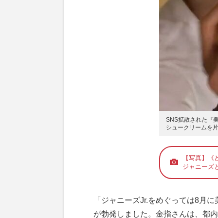
SNS拡散された『
シュークリームを
【写真】《
ジャニーズ
「ジャニーズJr.をめぐっては8月
が勃発しました。金指さんは、都内