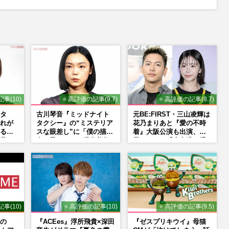
事(10)
⭐ 高評価の記事(9.7)
⭐ 高評価の記事(8.7)
タ
古川琴音『ミッドナイト
元BE:FIRST・三山凌輝は
れが
タクシー』の“ミステリア
花乃まりあと『愛の不時
るか
スな眼差し”に「僕の描く
着』大阪公演も出演、趣
夢の
女の子みたい」現代美術
里はドラマ『大空港』番
の思い
家・奈良美智氏もSNS
宣行脚に「メンタル強す
で“公認”
ぎ」の実情
事(10)
⭐ 高評価の記事(10)
⭐ 高評価の記事(9.5)
の
『ACEes』浮所飛貴×深田
『ゼスプリキウイ』母猫