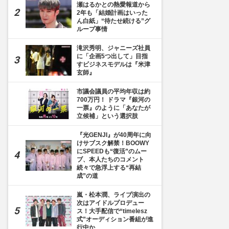
瀬はるかとの熱愛報道から
2年も「結婚計画はいった
ん白紙」“待たせ続ける”グ
ループ事情
滝沢秀明、ジャニーズ社員
に「企画5つ出して」目指
すビジネスモデルは『米津
玄師』
市議会議員の平均年収は約
700万円！ ドラマ『銀河の
一票』のように「あなたが
立候補」という選択肢
『光GENJI』が40周年に向
けサブスク解禁！BOOWY
にSPEEDも“復活”のムー
ブ、本人たちのコメント
続々で急浮上する“再結
成”の道
嵐・松本潤、ライブ演出の
次はアイドルプロデュー
ス！大手配信で“timelesz
式”オーディション番組が進
行中か