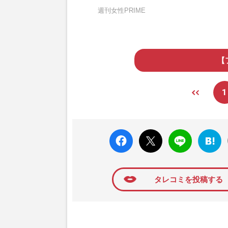
週刊女性PRIME
【
1
faceboo
X ポス
LINE
はてな
k いい
ト
ブック
ね
マーク
に追加
タレコミを投稿する