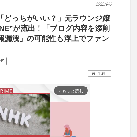
2023/9/6
寧「どっちがいい？」元ラウンジ嬢
INE”が流出！「ブログ内容を添削
報漏洩」の可能性も浮上でファン
NS
印刷
もっと読む
arrow_forward_ios