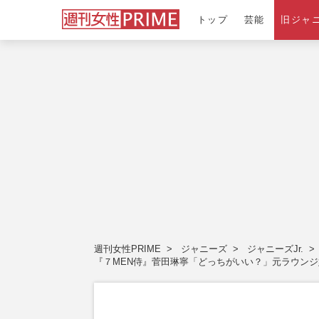
トップ
芸能
旧ジャ
週刊女性PRIME
ジャニーズ
ジャニーズJr.
『７MEN侍』菅田琳寧「どっちがいい？」元ラウンジ