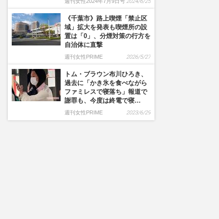
週刊女性2024年7月9日号
2024/6/25
《千葉市》路上喫煙「禁止区
域」拡大を発表も喫煙所の設
置は「0」、分煙対策の行方を
自治体に直撃
週刊女性PRIME
2026/5/27
トム・ブラウン布川ひろき、
過去に「かき氷を食べながら
ファミレスで寝落ち」報道で
謝罪も、今度は終電で寝…
週刊女性PRIME
2023/6/29