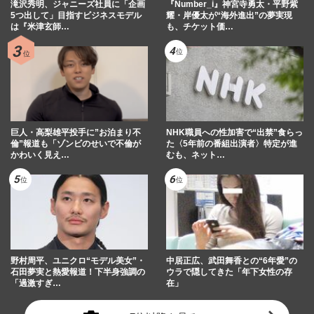
滝沢秀明、ジャニーズ社員に「企画
『Number_i』神宮寺勇太・平野紫
5つ出して」目指すビジネスモデル
耀・岸優太が“海外進出”の夢実現
は『米津玄師…
も、チケット価…
巨人・高梨雄平投手に”お泊まり不
NHK職員への性加害で“出禁”食らっ
倫”報道も「ゾンビのせいで不倫が
た〈5年前の番組出演者〉特定が進
かわいく見え…
むも、ネット…
野村周平、ユニクロ“モデル美女”・
中居正広、武田舞香との“6年愛”の
石田夢実と熱愛報道！下半身強調の
ウラで隠してきた「年下女性の存
「過激すぎ…
在」