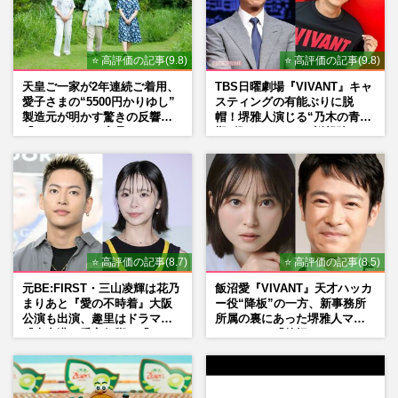
⭐ 高評価の記事(9.8)
⭐ 高評価の記事(9.8)
天皇ご一家が2年連続ご着用、
TBS日曜劇場『VIVANT』キャ
愛子さまの“5500円かりゆし”
スティングの有能ぶりに脱
製造元が明かす驚きの反響
帽！堺雅人演じる“乃木の青年
「まさかうちの商品とは…」
期”役は、そっくり説根強い
Mr.Children桜井和寿のバンド
マン長男・櫻井海音だった
⭐ 高評価の記事(8.7)
⭐ 高評価の記事(8.5)
元BE:FIRST・三山凌輝は花乃
飯沼愛『VIVANT』天才ハッカ
まりあと『愛の不時着』大阪
ー役“降板”の一方、新事務所
公演も出演、趣里はドラマ
所属の裏にあった堺雅人マネ
『大空港』番宣行脚に「メン
ージャーの「後押し」
タル強すぎ」の実情