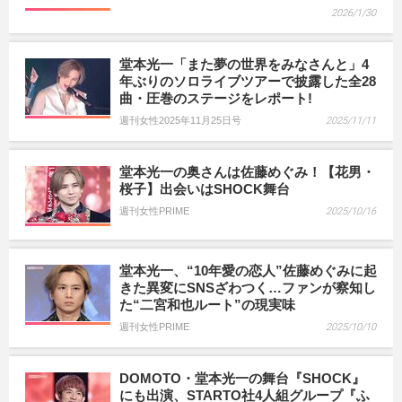
2026/1/30
堂本光一「また夢の世界をみなさんと」4
年ぶりのソロライブツアーで披露した全28
曲・圧巻のステージをレポート!
週刊女性2025年11月25日号
2025/11/11
堂本光一の奥さんは佐藤めぐみ！【花男・
桜子】出会いはSHOCK舞台
週刊女性PRIME
2025/10/16
堂本光一、“10年愛の恋人”佐藤めぐみに起
きた異変にSNSざわつく…ファンが察知し
た“二宮和也ルート”の現実味
週刊女性PRIME
2025/10/10
DOMOTO・堂本光一の舞台『SHOCK』
にも出演、STARTO社4人組グループ『ふ