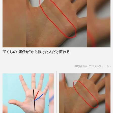
Snow Manのカルビー新CM披露でファン
の脳裏をよぎる大先輩KinKi Kidsの“豆ス
タイル”「懐かしすぎる」
週刊女性PRIME
2025/5/16
KinKi Kidsが大晦日コンサートで改名へ、
「1択でしょ」ファンが確信する“堂本光一
と堂本剛の新グループ名…
週刊女性PRIME
2024/12/24
宝くじの“運任せ”から抜けた人だけ変わる
今週発売『週刊女性』1/1号の表紙と中身
PR(合同会社デジタルファーム )
はコチラ！
週刊女性本誌からのお知らせ
2024/12/17