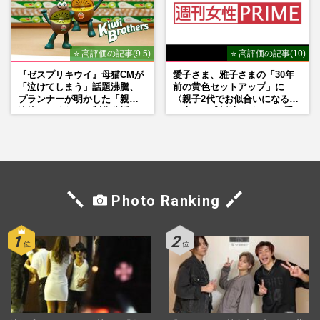
⭐ 高評価の記事(9.5)
⭐ 高評価の記事(10)
『ゼスプリキウイ』母猫CMが
愛子さま、雅子さまの「30年
「泣けてしまう」話題沸騰、
前の黄色セットアップ」に
プランナーが明かした「親に
〈親子2代でお似合いになる〉
連絡したくなる」制作秘話
の声、ご成婚時のドレスも手
がけた森英恵さんとの絆
Photo Ranking