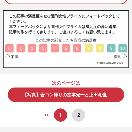
この記事の満足度をぜひ週刊女性プライムにフィードバックして
ください。
本フィードバックにより週刊女性プライムは満足度の高い編集、
記事制作を行って参ります。ご協力よろしくお願い致します。
この記事の閲覧したお客様の満足度
0
1
2
3
4
5
6
7
8
9
10
🙁
🙂
不満
満足
media weaver drive
次のページは
【写真】合コン帰りの堂本光一と上田竜也
1
2