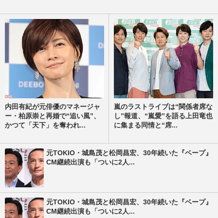
内田有紀が元俳優のマネージャ
嵐のラストライブは“関係者席な
ー・柏原崇と再婚で“追い風”、
し”報道、“嵐愛”を語る上田竜也
かつて「天下」を奪われ...
に集まる同情と“席...
元TOKIO・城島茂と松岡昌宏、30年続いた『ベープ』
CM継続出演も「ついに2人...
元TOKIO・城島茂と松岡昌宏、30年続いた『ベープ』
CM継続出演も「ついに2人...