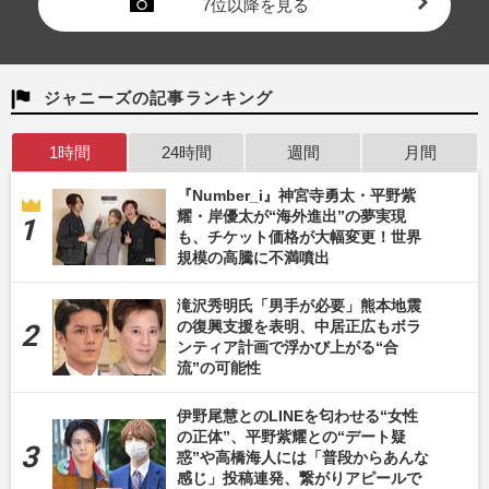
7位以降を見る
ジャニーズの記事ランキング
1時間
24時間
週間
月間
『Number_i』神宮寺勇太・平野紫
耀・岸優太が“海外進出”の夢実現
も、チケット価格が大幅変更！世界
規模の高騰に不満噴出
滝沢秀明氏「男手が必要」熊本地震
の復興支援を表明、中居正広もボラ
ンティア計画で浮かび上がる“合
流”の可能性
伊野尾慧とのLINEを匂わせる“女性
の正体”、平野紫耀との“デート疑
惑”や高橋海人には「普段からあんな
感じ」投稿連発、繋がりアピールで