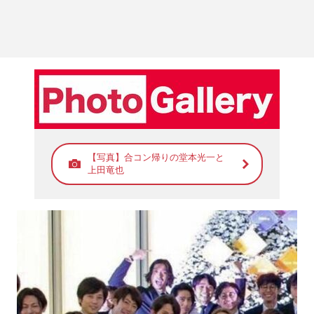
【写真】合コン帰りの堂本光一と
上田竜也