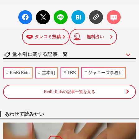
facebo
X ポス
LINE
はてな
コメン
ok い
ト
ブック
ト
いね
マーク
に追加
タレコミ投稿
無料占い
堂本剛に関する記事一覧
【令和編】《有名人の「衝撃だった」結婚
KinKi Kids
堂本剛
TBS
ジャニーズ事務所
ランキング》大谷翔平＆真美子夫人・星野
源＆新垣結衣らを抑えた1…
週刊女性2026年7月7日・14日号
2026/7/6
KinKi Kidsの記事一覧を見る
芸能人「年の差夫婦」が意外にも長続きす
る秘訣と“業界特有の恋愛事情”、佐々木希
あわせて読みたい
は「もう別れない」
週刊女性2025年7月1日・8日号
2025/6/27