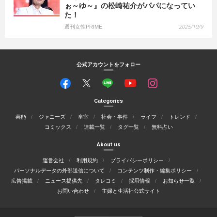
ぉ～ゆ～』の松崎祐介がパパになってい
た！
週刊女性PRIME
2025/10/9
公式アカウントをフォロー
Categories
芸能
ジャニーズ
皇室
社会・事件
ライフ
トレンド
コミックス
連載一覧
タグ一覧
無料占い
About us
運営会社
利用規約
プライバシーポリシー
パーソナルデータの外部送信について
コンテンツ制作・編集ポリシー
広告掲載
ニュース提供先
タレコミ
採用情報
お知らせ一覧
お問い合わせ
主婦と生活社公式サイト