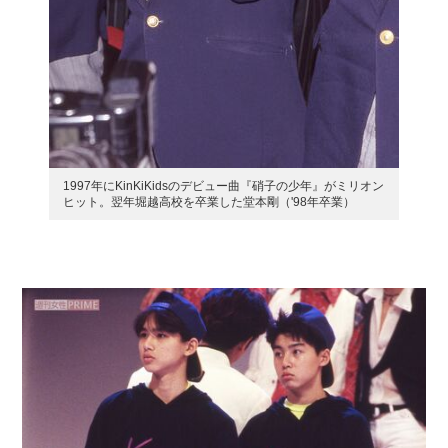
1997年にKinKiKidsのデビュー曲『硝子の少年』がミリオン
ヒット。翌年堀越高校を卒業した堂本剛（'98年卒業）