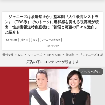
「ジャニーズは放送禁止か」堂本剛『人生最高レストラ
ン』（TBS系）でのトークに違和感を覚える視聴者が続
出 性加害報道特集直後に「苦悩と葛藤の日々を激白」
と紹介も
KinKi Kids
堂本剛
TBS
ジャニーズ事務所
2023/9/13
週刊女性PRIME
ジャニーズ
KinKi Kids
堂本剛
「ジャニーズは放送
広告の下にコンテンツが続きます
もっと読む
arrow_forward_ios