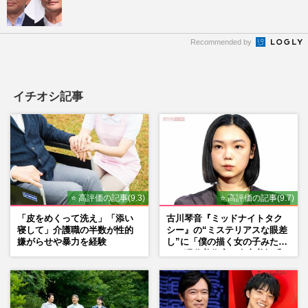
Recommended by
イチオシ記事
⭐ 高評価の記事(9.3)
⭐ 高評価の記事(9.7)
「皮をめくって洗え」「添い
古川琴音『ミッドナイトタク
寝して」介護職の半数が性的
シー』の“ミステリアスな眼差
嫌がらせや暴力を経験
し”に「僕の描く女の子みた
い」現代美術家・奈良美智氏
もSNSで“公認”