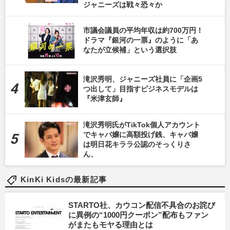
ジャニーズは戦々恐々か
市議会議員の平均年収は約700万円！
ドラマ『銀河の一票』のように「あ
なたが立候補」という選択肢
滝沢秀明、ジャニーズ社員に「企画5
つ出して」目指すビジネスモデルは
『米津玄師』
滝沢秀明氏がTikTok個人アカウント
でキャバ嬢に高額投げ銭、キャバ嬢
は明日花キララ公認のそっくりさ
ん、
KinKi Kidsの最新記事
STARTO社、カウコン配信不具合のお詫び
に異例の“1000円クーポン”配布もファン
がまたもモヤる理由とは