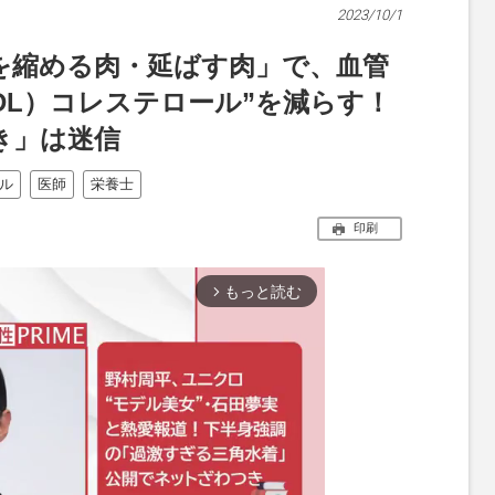
2023/10/1
を縮める肉・延ばす肉」で、血管
DL）コレステロール”を減らす！
き」は迷信
ル
医師
栄養士
印刷
もっと読む
arrow_forward_ios