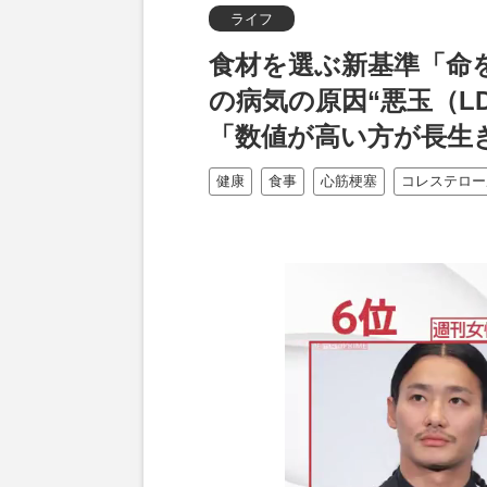
ライフ
食材を選ぶ新基準「命
の病気の原因“悪玉（L
「数値が高い方が長生
健康
食事
心筋梗塞
コレステロー