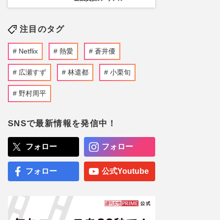
注目のタグ
Netflix
熱愛
蒼井優
広瀬すず
林遣都
小栗旬
野村周平
SNSで最新情報を発信中！
フォロー
フォロー
フォロー
公式Youtube