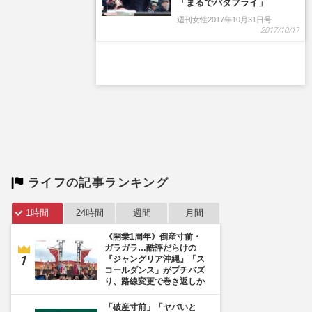
ライフの記事ランキング
1時間
24時間
週間
月間
《開業1周年》倒産寸前・
ガラガラ…酷評だらけの
『ジャングリア沖縄』「ス
コールダンス」がプチバズ
り、路線変更で巻き返しか
「破産寸前」「ヤバいと