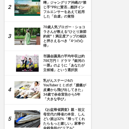
噂」ジャングリア沖縄の“禁
じ手”PRに賛否…酷評イン
フルエンサーをあえて起用
した「自虐」の覚悟
70歳人気ブロガー・ショコ
ラさんが教える“ひとり旅節
約術”！満足度アップの秘訣
と押さえるべき「4つの心
得」
市議会議員の平均年収は約
700万円！ ドラマ『銀河の
一票』のように「あなたが
立候補」という選択肢
乳がんステージ4の
YouTuberミミポポ「腫瘍が
皮膚から飛び出してきた」
34歳で余命宣告から5年
「大きな学び」
《お盆帰省調査》親・祖父
母世代の帰省の本音、しん
どい派は32%「帰ってくれ
たらもっと嬉しい」家事や
金銭負担の“リアル”