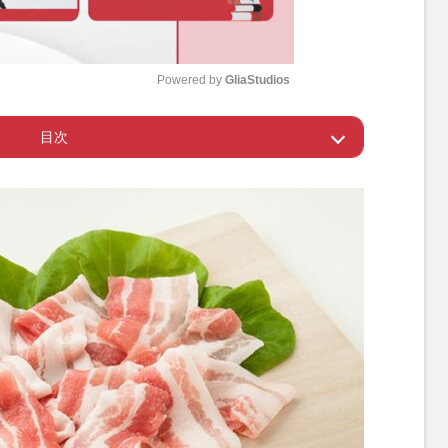
Powered by 
GliaStudios
目次
M
u
が悪玉を増やす
t
e
うがいいは間違い
免疫力のカギ
人が多いビタミンB1