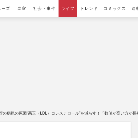
ニーズ
皇室
社会・事件
ライフ
トレンド
コミックス
連
の病気の原因“悪玉（LDL）コレステロール”を減らす！「数値が高い方が長