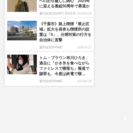
へのお引越しに関心 2025年
に迎える番組50周年で勇退か
週刊女性2024年7月9日号
2024/6/25
《千葉市》路上喫煙「禁止区
域」拡大を発表も喫煙所の設
置は「0」、分煙対策の行方を
自治体に直撃
週刊女性PRIME
2026/5/27
トム・ブラウン布川ひろき、
過去に「かき氷を食べながら
ファミレスで寝落ち」報道で
謝罪も、今度は終電で寝…
週刊女性PRIME
2023/6/29