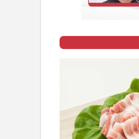
Page 1
ー じゅわ〜の脂
ー 数値が高いほ
Page 2
ー 豚肉の赤身が
Page 3
ー 足りていない