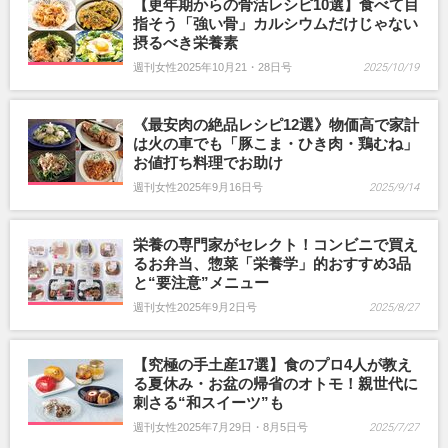
【更年期からの骨活レシピ10選】食べて目
指そう「強い骨」カルシウムだけじゃない
摂るべき栄養素
週刊女性2025年10月21・28日号
2025/10/19
《最安肉の絶品レシピ12選》物価高で家計
は火の車でも「豚こま・ひき肉・鶏むね」
お値打ち料理でお助け
週刊女性2025年9月16日号
2025/9/14
栄養の専門家がセレクト！コンビニで買え
るお弁当、惣菜「栄養学」的おすすめ3品
と“要注意”メニュー
週刊女性2025年9月2日号
2025/8/27
【究極の手土産17選】食のプロ4人が教え
る夏休み・お盆の帰省のオトモ！親世代に
刺さる“和スイーツ”も
週刊女性2025年7月29日・8月5日号
2025/7/27