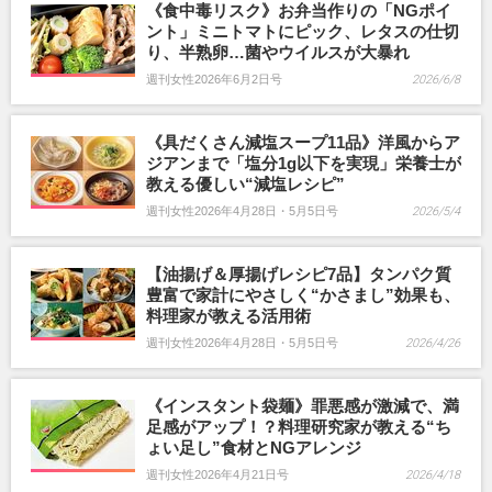
《食中毒リスク》お弁当作りの「NGポイ
ント」ミニトマトにピック、レタスの仕切
り、半熟卵…菌やウイルスが大暴れ
週刊女性2026年6月2日号
2026/6/8
《具だくさん減塩スープ11品》洋風からア
ジアンまで「塩分1g以下を実現」栄養士が
教える優しい“減塩レシピ”
週刊女性2026年4月28日・5月5日号
2026/5/4
【油揚げ＆厚揚げレシピ7品】タンパク質
豊富で家計にやさしく“かさまし”効果も、
料理家が教える活用術
週刊女性2026年4月28日・5月5日号
2026/4/26
《インスタント袋麺》罪悪感が激減で、満
足感がアップ！？料理研究家が教える“ち
ょい足し”食材とNGアレンジ
週刊女性2026年4月21日号
2026/4/18