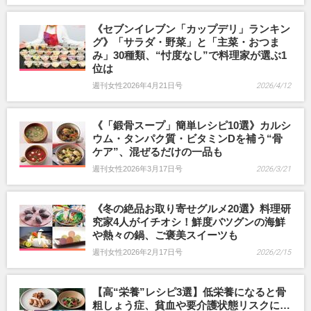
《セブンイレブン「カップデリ」ランキン
グ》「サラダ・野菜」と「主菜・おつま
み」30種類、“忖度なし”で料理家が選ぶ1
位は
週刊女性2026年4月21日号
2026/4/12
《「鍛骨スープ」簡単レシピ10選》カルシ
ウム・タンパク質・ビタミンDを補う“骨
ケア”、混ぜるだけの一品も
週刊女性2026年3月17日号
2026/3/21
《冬の絶品お取り寄せグルメ20選》料理研
究家4人がイチオシ！鮮度バツグンの海鮮
や熱々の鍋、ご褒美スイーツも
週刊女性2026年2月17日号
2026/2/15
【高“栄養”レシピ3選】低栄養になると骨
粗しょう症、貧血や要介護状態リスクに…