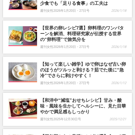
少食でも「足りる食事」の工夫は
週刊女性2026年1月20日・27日号
2026/1/18
【世界の卵レシピ7選】卵料理のワンパタ
ーンを解消、料理研究家が伝授する世界
の“卵料理”で旅気分を
週刊女性2026年1月20日・27日号
2026/1/18
【知って楽しい雑学】ゆで卵はなぜ古い卵
のほうがツルッと剥ける？茹でた後に“急
冷”でさらに剥けやすく！
週刊女性2026年1月20日・27日号
2026/1/12
【和洋中“減塩”おせちレシピ】甘み・酸
味・風味を生かしてヘルシーに、見た目華
やかで満足感もしっかり
週刊女性2025年12月30日号
2025/12/21