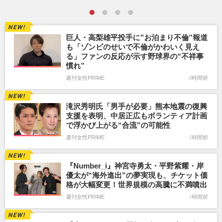
巨人・高梨雄平投手に”お泊まり不倫”報道
も「ゾンビのせいで不倫がかわいく見え
る」ファンの反応が示す野球界の“不祥事
慣れ”
週刊女性PRIME
0時間前
滝沢秀明氏「男手が必要」熊本地震の復興
支援を表明、中居正広もボランティア計画
で浮かび上がる“合流”の可能性
週刊女性PRIME
1時間前
『Number_i』神宮寺勇太・平野紫耀・岸
優太が“海外進出”の夢実現も、チケット価
格が大幅変更！世界規模の高騰に不満噴出
週刊女性PRIME
1時間前