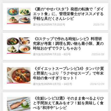
《夏の“やせパスタ”》発想の転換で「ダイ
エット食」に、管理栄養士がオススメする
手軽な具だくさんレシピ
週刊女性2025年7月15日号
2025/7/6
《3ステップで作れる時短レシピ》料理研
究家が考案！調理も買い物も最小限、夏の
時短おかずでラクしちゃおう
週刊女性2025年7月1日・8日号
2025/6/28
《ダイエットスープレシピ14》タンパク質
と野菜たっぷり「ラクやせスープ」で年末
年始の食べすぎリセット！
週刊女性2025年1月7日・14日号
2024/12/29
《生鮭レシピ12選》そのまま食べるよりひ
と手間加えて臭みをオフ！鮭を美味しく食
べる“和洋中”レシピ