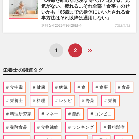
《寿命を縮める危険な食べ方》老ける、元
気がない、疲れる…それ全部「食事」のせ
いかも「65歳までの身体にいいとされる食
事方法はそれ以降は通用しない」
週刊女性2023年9月26日号
2023/9/18
1
2
栄養士の関連タグ
食中毒
健康
病気
食
食事
食品
栄養士
料理
レシピ
野菜
栄養
料理研究家
マネー
節約
コンビニ
発酵食品
食物繊維
ランキング
骨粗鬆症