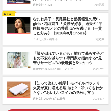
週刊女性PRIME
7時間前
なにわ男子・長尾謙杜と熱愛報道の元E-
girls・稲垣莉生「犬顔が好き」過去の“半
同棲モデル”との共通点から透ける《一貫
した好み》《2026年8月Choice》
『週刊女性』編集部
7時間前
「親が倒れているかも」離れて暮らす子ど
もの不安を減らす！専門家が指南する“見
守りサービス”の最適解と5つのコツ
週刊女性2026年8月18日・25日号
2026/8/7
【知って楽しい雑学】モバイルバッテリー
火災が夏に増える理由は？ “叩いてもわか
らない”おいしいスイカの見分け方も
週刊女性2026年8月11日号
2026/8/7