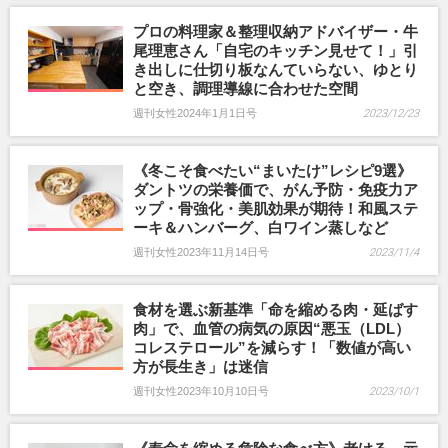
プロの料理家＆整理収納アドバイザー・牛
尾理恵さん「自宅のキッチン見せて！」引
き出しに仕切り板なんていらない、ゆとり
と空き、調理導線に合わせた空間
週刊女性2024年1月1日号
2023/12/23
《冬こそ食べたい“まいたけ”レシピ9選》
ダントツの栄養価で、がん予防・免疫力ア
ップ・骨強化・美肌効果が期待！和風ステ
ーキ＆ハンバーグ、白ワイン蒸しなど
週刊女性2023年11月14日号
2023/11/4
食材を選ぶ新基準「命を縮める肉・延ばす
肉」で、血管の病気の原因“悪玉（LDL）
コレステロール”を減らす！「数値が高い
方が長生き」は迷信
週刊女性2023年10月10日号
2023/10/1