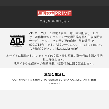
主婦と生活社関連サイト
ABJマークは、この電子書店・電子書籍配信サービス
が、著作権者からコンテンツ使用許諾を得た正規版配信
サービスであることを示す登録商標（登録番号 第
6091713号）です。ABJマークについて、詳しくはこち
らを御覧ください。
https://aebs.or.jp/
本サイトに掲載されているすべての⽂章・撮影写真の著作権は主婦と⽣活
社に帰属します。
他サイトや他媒体への無断転載・複製⾏為は固く禁⽌します。
COPYRIGHT © SHUFU TO SEIKATSU SHA CO.,LTD. All rights
reserved.