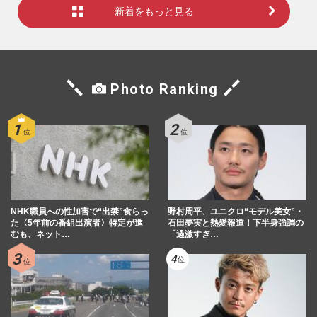
新着をもっと見る
Photo Ranking
NHK職員への性加害で“出禁”食らっ
野村周平、ユニクロ“モデル美女”・
た〈5年前の番組出演者〉特定が進
石田夢実と熱愛報道！下半身強調の
むも、ネット…
「過激すぎ…