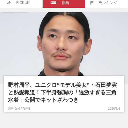
PICKUP
新着
ランキング
野村周平、ユニクロ“モデル美女”・石田夢実
と熱愛報道！下半身強調の「過激すぎる三角
水着」公開でネットざわつき
週刊女性PRIME
2026/8/6