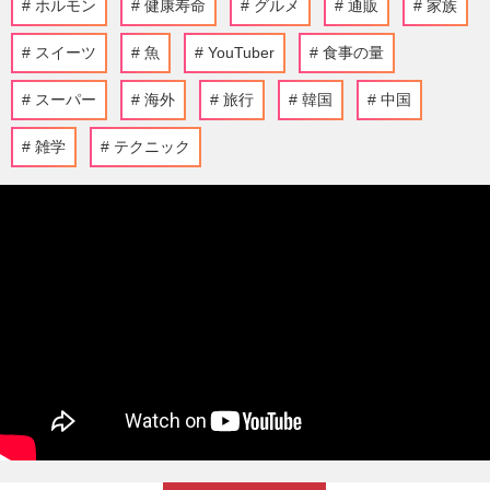
ホルモン
健康寿命
グルメ
通販
家族
スイーツ
魚
YouTuber
食事の量
スーパー
海外
旅行
韓国
中国
雑学
テクニック