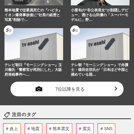
熊本地震で従業員死亡の『ハビタ』
小栗旬の“非公表長女”が顔隠しデビ
イオン爆発事故後に“社長の経歴と
ュー、透ける山田優の「スーパーモ
写真”削除で…
デルに」野…
テレビ朝日『モーニングショー』玉
テレ朝『モーニングショー』で弁護
川徹氏「警察官が死刑にした」大阪
士・猿田佐世氏が「日本ほど中国と
府発砲事件へ…
揉めている国…
7位以降を見る
注目のタグ
炎上
地震
熊本震災
震災
SNS