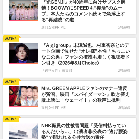
『光GENJI』が40周年に向けサブスク解
禁！BOOWYにSPEEDも“復活”のムー
ブ、本人たちのコメント続々で急浮上す
る“再結成”の道
週刊女性PRIME
2時間前
『Aぇ!group』末澤誠也、村重杏奈とのデ
ート企画で見せた“オレ様”本性「ちっこい
なこの男」ファンの擁護も虚しく視聴者ド
ン引き《2026年8月Choice》
『週刊女性』編集部
2時間前
Mrs. GREEN APPLEファンのマナー違反
が賛否、映画『スパイダーマン』吹き替え
版上映に「ウェーイ！」の歓声に批判
週刊女性PRIME
3時間前
NHK職員の性被害問題「受信料払ってい
るんだから…」出演者非公表の“逃げ腰姿
勢”で問われる公共放送の責任