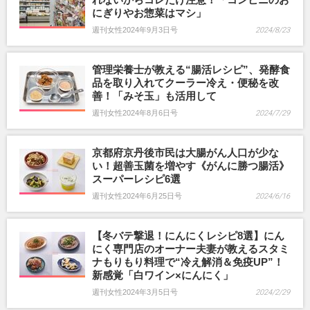
にぎりやお惣菜はマシ」
週刊女性2024年9月3日号
2024/8/23
管理栄養士が教える“腸活レシピ”、発酵食
品を取り入れてクーラー冷え・便秘を改
善！「みそ玉」も活用して
週刊女性2024年8月6日号
2024/7/29
京都府京丹後市民は大腸がん人口が少な
い！超善玉菌を増やす《がんに勝つ腸活》
スーパーレシピ6選
週刊女性2024年6月25日号
2024/6/16
【冬バテ撃退！にんにくレシピ8選】にん
にく専門店のオーナー夫妻が教えるスタミ
ナもりもり料理で“冷え解消＆免疫UP”！
新感覚「白ワイン×にんにく」
週刊女性2024年3月5日号
2024/2/29