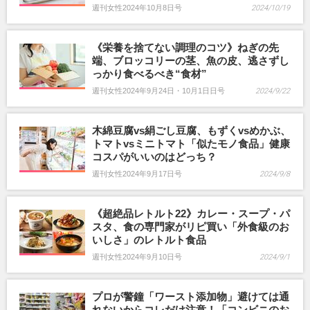
週刊女性2024年10月8日号
2024/10/19
《栄養を捨てない調理のコツ》ねぎの先
端、ブロッコリーの茎、魚の皮、逃さずし
っかり食べるべき“食材”
週刊女性2024年9月24日・10月1日日号
2024/9/22
木綿豆腐vs絹ごし豆腐、もずくvsめかぶ、
トマトvsミニトマト「似たモノ食品」健康
コスパがいいのはどっち？
週刊女性2024年9月17日号
2024/9/8
《超絶品レトルト22》カレー・スープ・パ
スタ、食の専門家がリピ買い「外食級のお
いしさ」のレトルト食品
週刊女性2024年9月10日号
2024/9/1
プロが警鐘「ワースト添加物」避けては通
れないからコレだけ注意！「コンビニのお