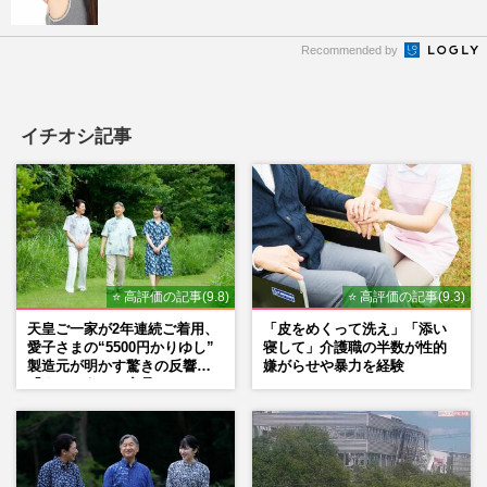
Recommended by
イチオシ記事
⭐ 高評価の記事(9.8)
⭐ 高評価の記事(9.3)
天皇ご一家が2年連続ご着用、
「皮をめくって洗え」「添い
愛子さまの“5500円かりゆし”
寝して」介護職の半数が性的
製造元が明かす驚きの反響
嫌がらせや暴力を経験
「まさかうちの商品とは…」