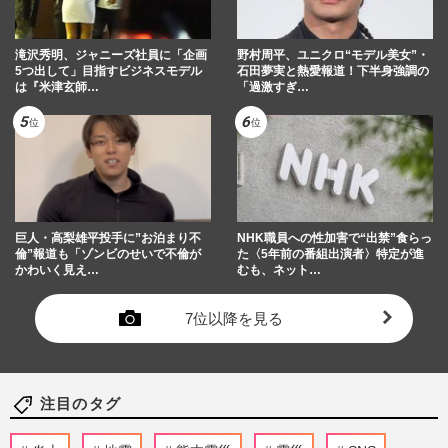
滝沢秀明、ジャニーズ社員に「企画
野村周平、ユニクロ“モデル美女”・
5つ出して」目指すビジネスモデル
石田夢実と熱愛報道！下半身強調の
は『米津玄師…
「過激すぎ…
巨人・高梨雄平投手に”お泊まり不
NHK職員への性加害で“出禁”食らっ
倫”報道も「ゾンビのせいで不倫が
た〈5年前の番組出演者〉特定が進
かわいく見え…
むも、ネット…
7位以降を見る
注目のタグ