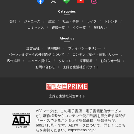
Categories
芸能
ジャニーズ
皇室
社会・事件
ライフ
トレンド
コミックス
連載一覧
タグ一覧
無料占い
About us
運営会社
利用規約
プライバシーポリシー
パーソナルデータの外部送信について
コンテンツ制作・編集ポリシー
広告掲載
ニュース提供先
タレコミ
採用情報
お知らせ一覧
お問い合わせ
主婦と生活社公式サイト
主婦と生活社関連サイト
ABJマークは、この電子書店・電子書籍配信サービス
が、著作権者からコンテンツ使用許諾を得た正規版配信
サービスであることを示す登録商標（登録番号 第
6091713号）です。ABJマークについて、詳しくはこち
らを御覧ください。
https://aebs.or.jp/