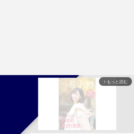
もっと読む
arrow_forward_ios