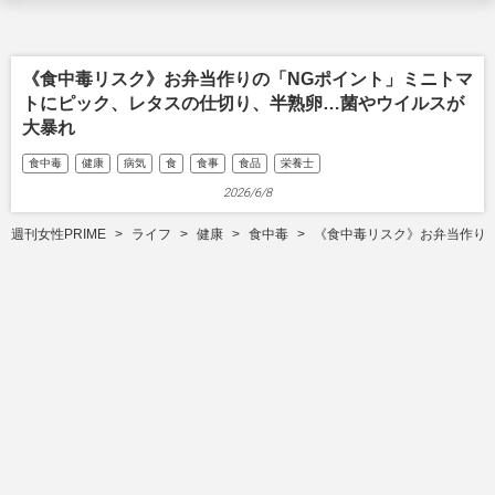
《食中毒リスク》お弁当作りの「NGポイント」ミニトマ
トにピック、レタスの仕切り、半熟卵…菌やウイルスが
大暴れ
食中毒
健康
病気
食
食事
食品
栄養士
2026/6/8
週刊女性PRIME
ライフ
健康
食中毒
《食中毒リスク》お弁当作り