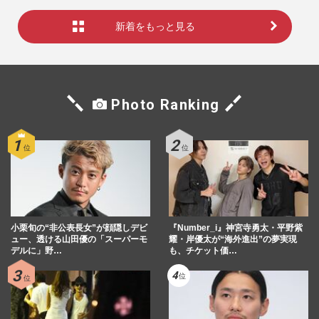
新着をもっと見る
Photo Ranking
小栗旬の“非公表長女”が顔隠しデビ
『Number_i』神宮寺勇太・平野紫
ュー、透ける山田優の「スーパーモ
耀・岸優太が“海外進出”の夢実現
デルに」野…
も、チケット価…