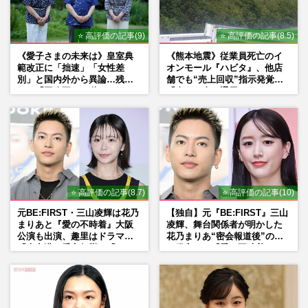
⭐ 高評価の記事(9)
⭐ 高評価の記事(8.5)
《愛子さまの未来は》皇室典
《熊本地震》従業員死亡のイ
範改正に「拙速」「女性差
オンモール『ハビタ』、他店
別」と国内外から異論…残さ
舗でも“売上回収”指示発覚で
れた「再改正」の道
「命より金」通用しなくなっ
た言い訳
⭐ 高評価の記事(8.7)
⭐ 高評価の記事(10)
元BE:FIRST・三山凌輝は花乃
【独自】元『BE:FIRST』三山
まりあと『愛の不時着』大阪
凌輝、舞台関係者が明かした
公演も出演、趣里はドラマ
花乃まりあ“密会報道後”の呆
『大空港』番宣行脚に「メン
れ発言と、『愛の不時着』の
タル強すぎ」の実情
劇場が答えた共演舞台の行方