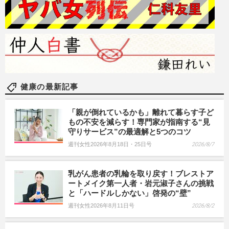
健康の最新記事
「親が倒れているかも」離れて暮らす子ど
もの不安を減らす！専門家が指南する“見
守りサービス”の最適解と5つのコツ
週刊女性2026年8月18日・25日号
2026/8/7
乳がん患者の乳輪を取り戻す！ブレストア
ートメイク第一人者・岩元淑子さんの挑戦
と「ハードルしかない」啓発の“壁”
週刊女性2026年8月11日号
2026/8/2