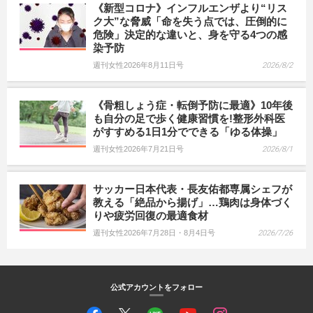
《新型コロナ》インフルエンザより“リス
ク大”な脅威「命を失う点では、圧倒的に
危険」決定的な違いと、身を守る4つの感
染予防
週刊女性2026年8月11日号
2026/8/2
《骨粗しょう症・転倒予防に最適》10年後
も自分の足で歩く健康習慣を!整形外科医
がすすめる1日1分でできる「ゆる体操」
週刊女性2026年7月21日号
2026/8/1
サッカー日本代表・長友佑都専属シェフが
教える「絶品から揚げ」…鶏肉は身体づく
りや疲労回復の最適食材
週刊女性2026年7月28日・8月4日号
2026/7/26
公式アカウントをフォロー