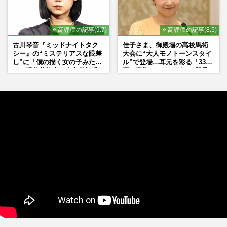
⭐ 高評価の記事(9.7)
⭐ 高評価の記事(8.5)
古川琴音『ミッドナイトタク
佳子さま、御殿場の高校馬術
シー』の“ミステリアスな眼差
大会に“大人モノトーンスタイ
し”に「僕の描く女の子みた
ル”で登場…耳元を彩る「3300
い」現代美術家・奈良美智氏
円の藍染イヤリング」は即品
もSNSで“公認”
薄に