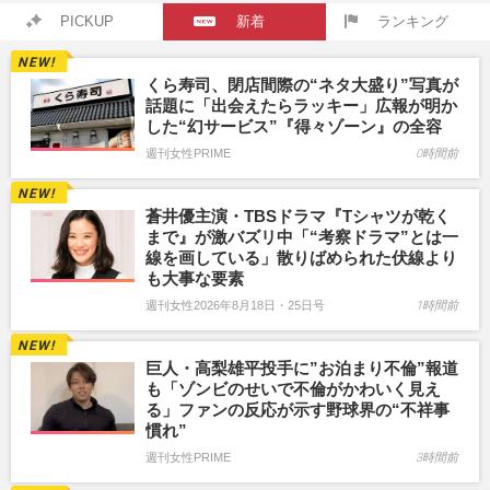
PICKUP
新着
ランキング
くら寿司、閉店間際の“ネタ大盛り”写真が
話題に「出会えたらラッキー」広報が明か
した“幻サービス”『得々ゾーン』の全容
週刊女性PRIME
0時間前
蒼井優主演・TBSドラマ『Tシャツが乾く
まで』が激バズリ中「“考察ドラマ”とは一
線を画している」散りばめられた伏線より
も大事な要素
週刊女性2026年8月18日・25日号
1時間前
巨人・高梨雄平投手に”お泊まり不倫”報道
も「ゾンビのせいで不倫がかわいく見え
る」ファンの反応が示す野球界の“不祥事
慣れ”
週刊女性PRIME
3時間前