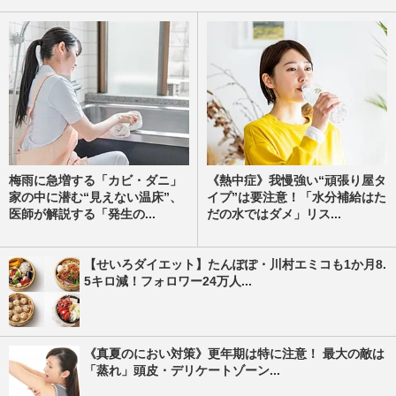
梅雨に急増する「カビ・ダニ」
《熱中症》我慢強い“頑張り屋タ
家の中に潜む“見えない温床”、
イプ”は要注意！「水分補給はた
医師が解説する「発生の...
だの水ではダメ」リス...
【せいろダイエット】たんぽぽ・川村エミコも1か月8.
5キロ減！フォロワー24万人...
《真夏のにおい対策》更年期は特に注意！ 最大の敵は
「蒸れ」頭皮・デリケートゾーン...