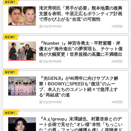
滝沢秀明氏「男手が必要」熊本地震の復興
支援を表明、中居正広もボランティア計画
で浮かび上がる“合流”の可能性
週刊女性PRIME
3時間前
『Number_i』神宮寺勇太・平野紫耀・岸
優太が“海外進出”の夢実現も、チケット価
格が大幅変更！世界規模の高騰に不満噴出
週刊女性PRIME
4時間前
『光GENJI』が40周年に向けサブスク解
禁！BOOWYにSPEEDも“復活”のムー
ブ、本人たちのコメント続々で急浮上す
る“再結成”の道
週刊女性PRIME
4時間前
『Aぇ!group』末澤誠也、村重杏奈とのデ
ート企画で見せた“オレ様”本性「ちっこい
なこの男」ファンの擁護も虚しく視聴者ド