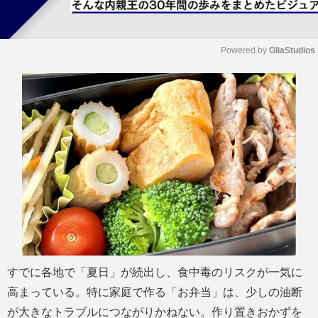
Powered by 
GliaStudios
M
u
t
e
すでに各地で「夏日」が続出し、食中毒のリスクが一気に
高まっている。特に家庭で作る「お弁当」は、少しの油断
が大きなトラブルにつながりかねない。作り置きおかずを