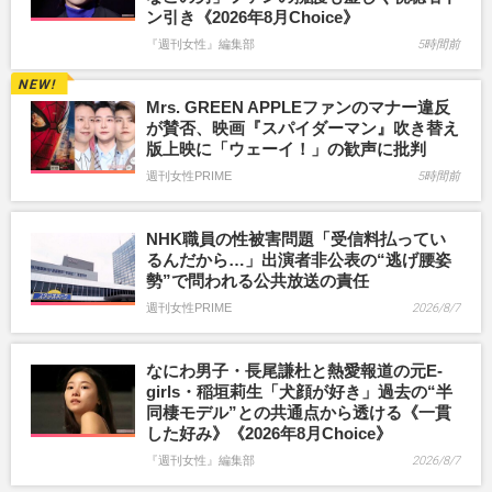
ン引き《2026年8月Choice》
『週刊女性』編集部
5時間前
Mrs. GREEN APPLEファンのマナー違反
が賛否、映画『スパイダーマン』吹き替え
版上映に「ウェーイ！」の歓声に批判
週刊女性PRIME
5時間前
NHK職員の性被害問題「受信料払ってい
るんだから…」出演者非公表の“逃げ腰姿
勢”で問われる公共放送の責任
週刊女性PRIME
2026/8/7
なにわ男子・長尾謙杜と熱愛報道の元E-
girls・稲垣莉生「犬顔が好き」過去の“半
同棲モデル”との共通点から透ける《一貫
した好み》《2026年8月Choice》
『週刊女性』編集部
2026/8/7