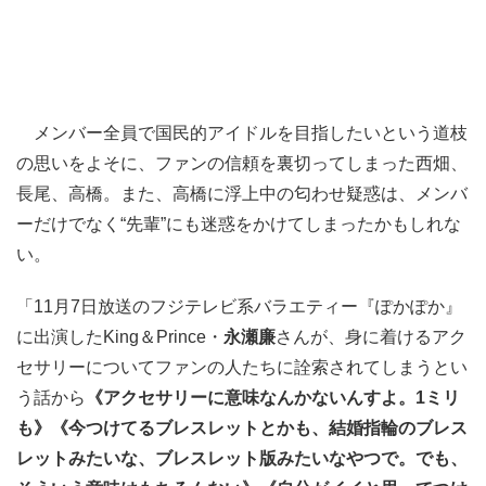
メンバー全員で国民的アイドルを目指したいという道枝
の思いをよそに、ファンの信頼を裏切ってしまった西畑、
長尾、高橋。また、高橋に浮上中の匂わせ疑惑は、メンバ
ーだけでなく“先輩”にも迷惑をかけてしまったかもしれな
い。
「11月7日放送のフジテレビ系バラエティー『ぽかぽか』
に出演したKing＆Prince・
永瀬廉
さんが、身に着けるアク
セサリーについてファンの人たちに詮索されてしまうとい
う話から
《アクセサリーに意味なんかないんすよ。1ミリ
も》《今つけてるブレスレットとかも、結婚指輪のブレス
レットみたいな、ブレスレット版みたいなやつで。でも、