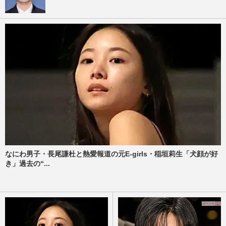
なにわ男子・長尾謙杜と熱愛報道の元E-girls・稲垣莉生「犬顔が好
き」過去の“...