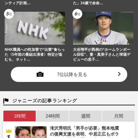
ンティア計画…
た」34歳で余命…
NHK職員への性加害で“出禁”食らっ
大谷翔平が異例の“ホームランボー
た〈5年前の番組出演者〉特定が進
ル回収”、妻・真美子さんと球場デ
むも、ネット…
ビューの息子…
7位以降を見る
ジャニーズの記事ランキング
1時間
24時間
週間
月間
滝沢秀明氏「男手が必要」熊本地震
の復興支援を表明、中居正広もボラ