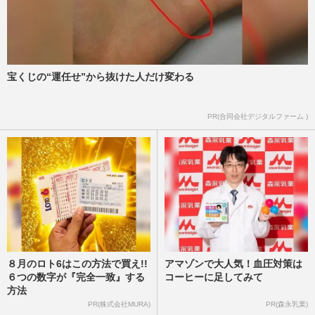
週刊女性2025年1月1日号
2024/12/20
なにわ男子アジアツアー発表でファン激
怒、道枝駿佑以外のメンバー冷遇危惧も運
営側が手本にした“嵐の前例…
宝くじの“運任せ”から抜けた人だけ変わる
週刊女性PRIME
2024/8/14
PR(合同会社デジタルファーム )
８月のロト6はこの方法で買え!!
アマゾンで大人気！血圧対策は
６つの数字が『完全一致』する
コーヒーに足してみて
方法
PR(株式会社MURA)
PR(森永乳業)