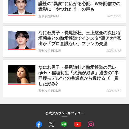
謙杜の“異変”に広がる心配…W杯配信での
近影に「やつれた？」の声も
週刊女性PRIME
2026/6/22
なにわ男子・長尾謙杜、三上悠亜の次は稲
垣莉生との熱愛報道でインスタ“裏アカ”流
出か「プロ意識ない」ファンの失望
週刊女性PRIME
2026/6/12
なにわ男子・長尾謙杜と熱愛報道の元E-
girls・稲垣莉生「犬顔が好き」過去の“半
同棲モデル”との共通点から透ける《一貫
した好み》
週刊女性PRIME
2026/6/11
公式アカウントをフォロー