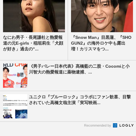
なにわ男子・長尾謙杜と熱愛報
『Snow Man』目黒蓮、『SHO
道の元E-girls・稲垣莉生「犬顔
GUN2』の海外ロケ中も露出
が好き」過去の“...
増！カリスマをつ...
《男子バレー日本代表》髙橋藍の二股・Cocomiと小
川智大の熱愛報道に薬物逮捕、...
ユニクロ『ブルーロック』コラボにファン歓喜、目撃
されていた高橋文哉主演「実写映画...
Recommended by