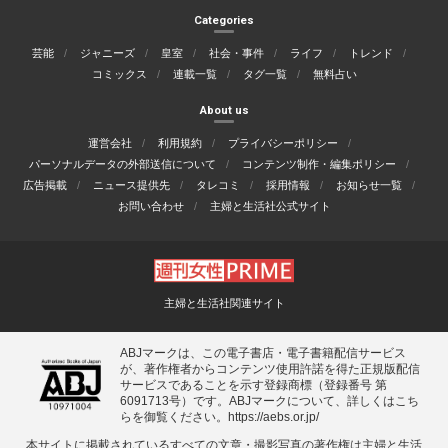
Categories
芸能
ジャニーズ
皇室
社会・事件
ライフ
トレンド
コミックス
連載一覧
タグ一覧
無料占い
About us
運営会社
利用規約
プライバシーポリシー
パーソナルデータの外部送信について
コンテンツ制作・編集ポリシー
広告掲載
ニュース提供先
タレコミ
採用情報
お知らせ一覧
お問い合わせ
主婦と生活社公式サイト
主婦と生活社関連サイト
ABJマークは、この電子書店・電子書籍配信サービス
が、著作権者からコンテンツ使用許諾を得た正規版配信
サービスであることを示す登録商標（登録番号 第
6091713号）です。ABJマークについて、詳しくはこち
らを御覧ください。
https://aebs.or.jp/
本サイトに掲載されているすべての⽂章・撮影写真の著作権は主婦と⽣活