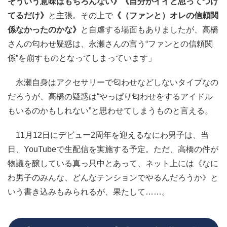
そういう意味はもちろんない》《自分がイイと思ってつけ
てるだけ》
と主張。その上で
《（ファンと）オレの信頼関
係なかったのかな》
と自虐する場面もありましたが、高橋
さんの匂わせ疑惑は、永瀬さんの言う“ファンとの信頼関
係”を崩すものとなってしまっています」
永瀬自身はアクセサリーで匂わせなどしないタイプなの
だろうが、高橋の疑惑は“やっぱり匂わせをするアイドル
もいるのかもしれない”と思わせてしまうものと言える。
11月12日にデビュー2周年を迎えるなにわ男子は、当
日、YouTubeで生配信を実施する予定。ただ、高橋の件が
物議を醸している真っ只中とあって、ネット上には《なに
わ男子のみんな、どんなテンションでやるんだろうか》と
いう書き込みもみられるが、果たして……。