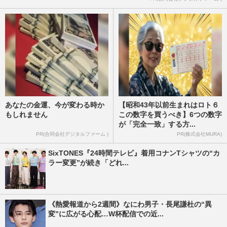
あなたの金運、今が変わる時か
【昭和43年以前生まれはロト６
もしれません
この数字を買うべき】6つの数字
が「完全一致」する方...
PR(合同会社デジタルファーム )
PR(株式会社MURA)
SixTONES『24時間テレビ』着用コナンTシャツの“カ
ラー変更”が続き「どれ...
《熱愛報道から2週間》なにわ男子・長尾謙杜の“異
変”に広がる心配…W杯配信での近...