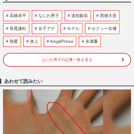
高橋恭平、なにわ男子では「キラキラした
高橋恭平
なにわ男子
道枝駿佑
西畑大吾
6人の中にひとりだけ、いびつな存在がい
る」自分の立ち位置を語る
長尾謙杜
女子アナ
モデル
セクシー女優
週刊女性2025年11月11日・18日号
2025/10/31
熱愛
炎上
King&Prince
永瀬廉
今週発売『週刊女性』11/11・18合併号の
表紙と中身はコチラ！
なにわ男子の記事一覧を見る
週刊女性本誌からのお知らせ
2025/10/28
あわせて読みたい
なにわ男子「宇宙に行きましょう!」“7月
28日”公演を徹底リポート!メンバー念願の
フライングパフォーマン…
週刊女性2025年8月19日・26日号
2025/8/5
ジャニーズ時代はありえなかった！他事務
所イケメンと共演NGが解禁で実現した
「令和のイケメンパラダイス」