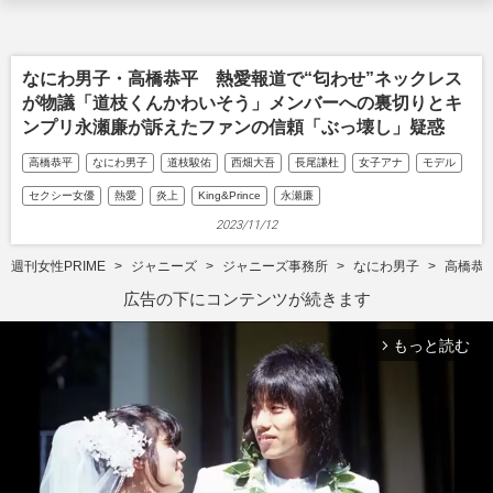
なにわ男子・高橋恭平 熱愛報道で“匂わせ”ネックレス
が物議「道枝くんかわいそう」メンバーへの裏切りとキ
ンプリ永瀬廉が訴えたファンの信頼「ぶっ壊し」疑惑
高橋恭平
なにわ男子
道枝駿佑
西畑大吾
長尾謙杜
女子アナ
モデル
セクシー女優
熱愛
炎上
King&Prince
永瀬廉
2023/11/12
週刊女性PRIME
ジャニーズ
ジャニーズ事務所
なにわ男子
高橋恭
広告の下にコンテンツが続きます
もっと読む
arrow_forward_ios