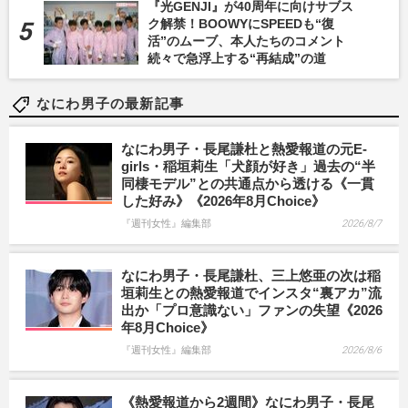
『光GENJI』が40周年に向けサブス
ク解禁！BOOWYにSPEEDも“復
活”のムーブ、本人たちのコメント
続々で急浮上する“再結成”の道
なにわ男子の最新記事
なにわ男子・長尾謙杜と熱愛報道の元E-
girls・稲垣莉生「犬顔が好き」過去の“半
同棲モデル”との共通点から透ける《一貫
した好み》《2026年8月Choice》
『週刊女性』編集部
2026/8/7
なにわ男子・長尾謙杜、三上悠亜の次は稲
垣莉生との熱愛報道でインスタ“裏アカ”流
出か「プロ意識ない」ファンの失望《2026
年8月Choice》
『週刊女性』編集部
2026/8/6
《熱愛報道から2週間》なにわ男子・長尾