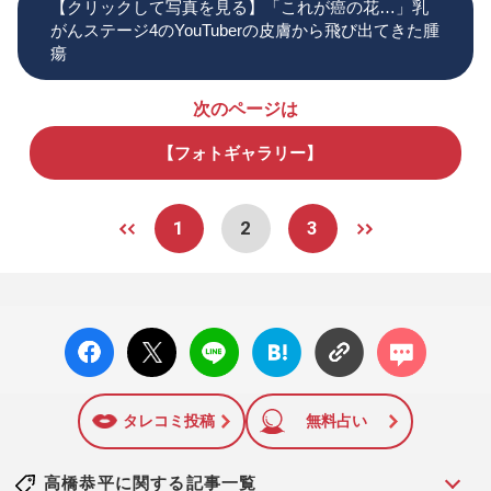
【クリックして写真を見る】「これが癌の花…」乳
がんステージ4のYouTuberの皮膚から飛び出てきた腫
瘍
次のページは
【フォトギャラリー】
1
2
3
facebo
X ポス
LINE
はてな
コメン
ok い
ト
ブック
ト
いね
マーク
に追加
タレコミ投稿
無料占い
高橋恭平に関する記事一覧