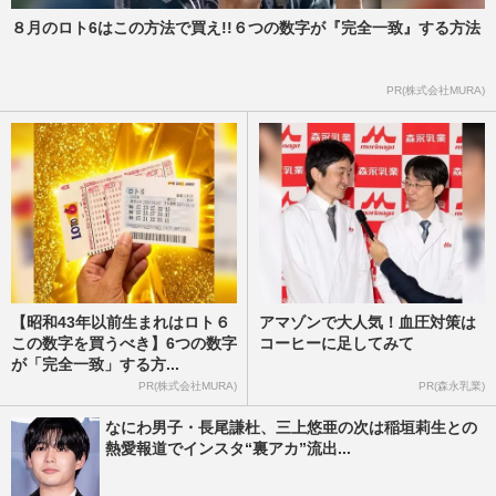
８月のロト6はこの方法で買え!!６つの数字が『完全一致』する方法
PR(株式会社MURA)
【昭和43年以前生まれはロト６
アマゾンで大人気！血圧対策は
この数字を買うべき】6つの数字
コーヒーに足してみて
が「完全一致」する方...
PR(株式会社MURA)
PR(森永乳業)
なにわ男子・長尾謙杜、三上悠亜の次は稲垣莉生との
熱愛報道でインスタ“裏アカ”流出...