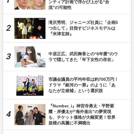
ンティア計画で浮かび上がる“合
流”の可能性
滝沢秀明、ジャニーズ社員に「企画5
つ出して」目指すビジネスモデルは
『米津玄師』
中居正広、武田舞香との“6年愛”のウ
ラで隠してきた「年下女性の存在」
市議会議員の平均年収は約700万円！
ドラマ『銀河の一票』のように「あ
なたが立候補」という選択肢
『Number_i』神宮寺勇太・平野紫
耀・岸優太が“海外進出”の夢実現
も、チケット価格が大幅変更！世界
規模の高騰に不満噴出