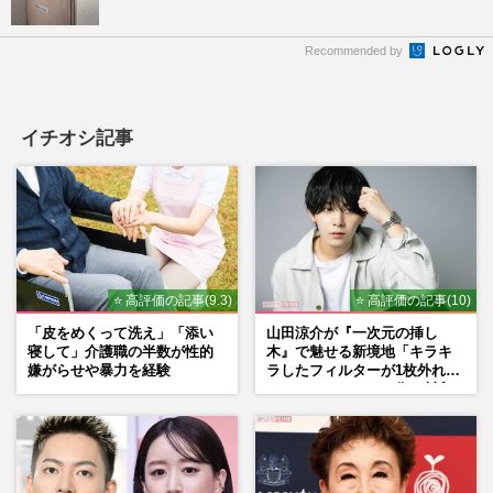
Recommended by
イチオシ記事
⭐ 高評価の記事(9.3)
⭐ 高評価の記事(10)
「皮をめくって洗え」「添い
山田涼介が『一次元の挿し
寝して」介護職の半数が性的
木』で魅せる新境地「キラキ
嫌がらせや暴力を経験
ラしたフィルターが1枚外れて
くれたら」アイドル像を封印
した覚悟