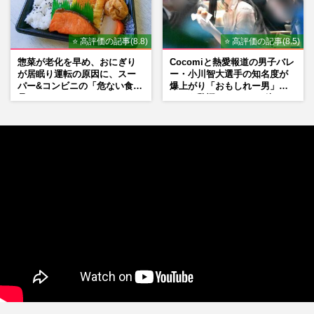
⭐ 高評価の記事(8.8)
⭐ 高評価の記事(8.5)
惣菜が老化を早め、おにぎり
Cocomiと熱愛報道の男子バレ
が居眠り運転の原因に、スー
ー・小川智大選手の知名度が
パー&コンビニの「危ない食
爆上がり「おもしれー男」フ
品」
ァンも驚愕した“ちょけ姿”