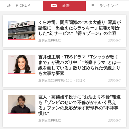
PICKUP
新着
ランキング
くら寿司、閉店間際の“ネタ大盛り”写真が
話題に「出会えたらラッキー」広報が明か
した“幻サービス”『得々ゾーン』の全容
週刊女性PRIME
2026/8/7
蒼井優主演・TBSドラマ『Tシャツが乾く
まで』が激バズリ中「“考察ドラマ”とは一
線を画している」散りばめられた伏線より
も大事な要素
週刊女性2026年8月18日・25日号
2026/8/7
巨人・高梨雄平投手に”お泊まり不倫”報道
も「ゾンビのせいで不倫がかわいく見え
る」ファンの反応が示す野球界の“不祥事
慣れ”
週刊女性PRIME
2026/8/7