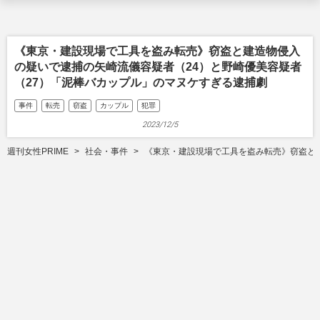
《東京・建設現場で工具を盗み転売》窃盗と建造物侵入
の疑いで逮捕の矢崎流儀容疑者（24）と野崎優美容疑者
（27）「泥棒バカップル」のマヌケすぎる逮捕劇
事件
転売
窃盗
カップル
犯罪
2023/12/5
週刊女性PRIME
社会・事件
《東京・建設現場で工具を盗み転売》窃盗と