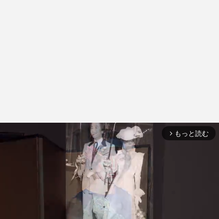
もっと読む
arrow_forward_ios