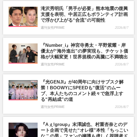
滝沢秀明氏「男手が必要」熊本地震の復興
支援を表明、中居正広もボランティア計画
で浮かび上がる“合流”の可能性
週刊女性PRIME
2026/8/7
『Number_i』神宮寺勇太・平野紫耀・岸
優太が“海外進出”の夢実現も、チケット価
格が大幅変更！世界規模の高騰に不満噴出
週刊女性PRIME
2026/8/7
『光GENJI』が40周年に向けサブスク解
禁！BOOWYにSPEEDも“復活”のムー
ブ、本人たちのコメント続々で急浮上す
る“再結成”の道
週刊女性PRIME
2026/8/7
『Aぇ!group』末澤誠也、村重杏奈とのデ
ート企画で見せた“オレ様”本性「ちっこい
なこの男」ファンの擁護も虚しく視聴者ド