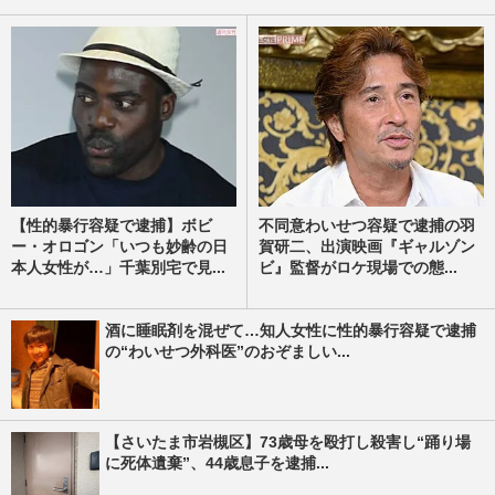
【性的暴行容疑で逮捕】ボビ
不同意わいせつ容疑で逮捕の羽
ー・オロゴン「いつも妙齢の日
賀研二、出演映画『ギャルゾン
本人女性が…」千葉別宅で見...
ビ』監督がロケ現場での態...
酒に睡眠剤を混ぜて…知人女性に性的暴行容疑で逮捕
の“わいせつ外科医”のおぞましい...
【さいたま市岩槻区】73歳母を殴打し殺害し“踊り場
に死体遺棄”、44歳息子を逮捕...