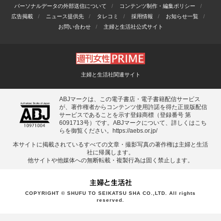
パーソナルデータの外部送信について
コンテンツ制作・編集ポリシー
広告掲載
ニュース提供先
タレコミ
採用情報
お知らせ一覧
お問い合わせ
主婦と生活社公式サイト
主婦と生活社関連サイト
ABJマークは、この電子書店・電子書籍配信サービス
が、著作権者からコンテンツ使用許諾を得た正規版配信
サービスであることを示す登録商標（登録番号 第
6091713号）です。ABJマークについて、詳しくはこち
らを御覧ください。
https://aebs.or.jp/
本サイトに掲載されているすべての⽂章・撮影写真の著作権は主婦と⽣活
社に帰属します。
他サイトや他媒体への無断転載・複製⾏為は固く禁⽌します。
COPYRIGHT © SHUFU TO SEIKATSU SHA CO.,LTD. All rights
reserved.