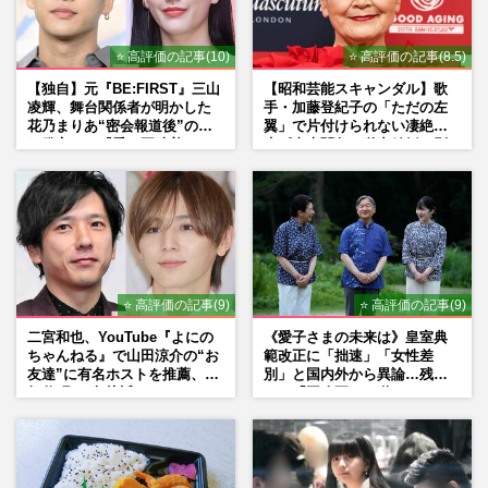
⭐ 高評価の記事(10)
⭐ 高評価の記事(8.5)
【独自】元『BE:FIRST』三山
【昭和芸能スキャンダル】歌
凌輝、舞台関係者が明かした
手・加藤登紀子の「ただの左
花乃まりあ“密会報道後”の呆
翼」で片付けられない凄絶半
れ発言と、『愛の不時着』の
生《東大闘争、獄中結婚、別
劇場が答えた共演舞台の行方
荘で内ゲバ事件》
⭐ 高評価の記事(9)
⭐ 高評価の記事(9)
二宮和也、YouTube『よにの
《愛子さまの未来は》皇室典
ちゃんねる』で山田涼介の“お
範改正に「拙速」「女性差
友達”に有名ホストを推薦、歌
別」と国内外から異論…残さ
舞伎町に“急接近”でファン
れた「再改正」の道
「関わらないで！」