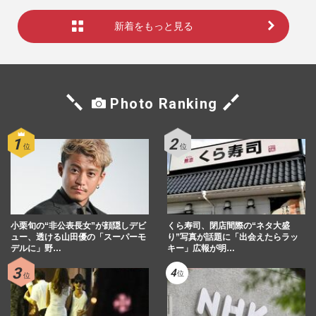
新着をもっと見る
Photo Ranking
小栗旬の“非公表長女”が顔隠しデビ
くら寿司、閉店間際の“ネタ大盛
ュー、透ける山田優の「スーパーモ
り”写真が話題に「出会えたらラッ
デルに」野…
キー」広報が明…