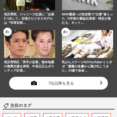
滝沢秀明、ジャニーズ社員に「企画
NHK職員への性加害で“出禁”食らっ
5つ出して」目指すビジネスモデル
た〈5年前の番組出演者〉特定が進
は『米津玄師…
むも、ネット…
滝沢秀明氏「男手が必要」熊本地震
乳がんステージ4のYouTuberミミポ
の復興支援を表明、中居正広もボラ
ポ「腫瘍が皮膚から飛び出してき
ンティア計画…
た」34歳で余命…
7位以降を見る
注目のタグ