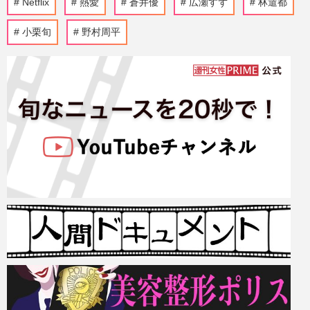
Netflix
熱愛
蒼井優
広瀬すず
林遣都
小栗旬
野村周平