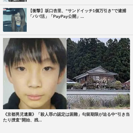
【衝撃】坂口杏里、“サンドイッチ1個万引き”で逮捕
「パパ活」「PayPay公開」...
《京都男児遺棄》「殺人罪の認定は困難」勾留期限が迫る中“引き当
たり捜査”開始、残...