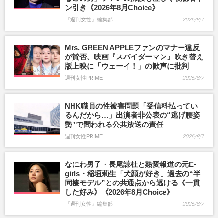
ン引き《2026年8月Choice》
『週刊女性』編集部
2026/8/7
Mrs. GREEN APPLEファンのマナー違反
が賛否、映画『スパイダーマン』吹き替え
版上映に「ウェーイ！」の歓声に批判
週刊女性PRIME
2026/8/7
NHK職員の性被害問題「受信料払ってい
るんだから…」出演者非公表の“逃げ腰姿
勢”で問われる公共放送の責任
週刊女性PRIME
2026/8/7
なにわ男子・長尾謙杜と熱愛報道の元E-
girls・稲垣莉生「犬顔が好き」過去の“半
同棲モデル”との共通点から透ける《一貫
した好み》《2026年8月Choice》
『週刊女性』編集部
2026/8/7