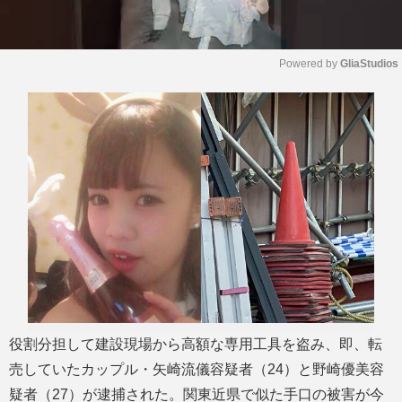
Powered by 
GliaStudios
M
u
t
e
役割分担して建設現場から高額な専用工具を盗み、即、転
売していたカップル・矢崎流儀容疑者（24）と野崎優美容
疑者（27）が逮捕された。関東近県で似た手口の被害が今