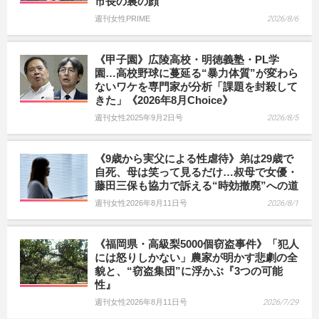
市長の裏の顔
週刊女性PRIME
2026/8/6
《甲子園》広陵高校・明徳義塾・PL学
園…高校野球に蔓延る“暴力体質”が変わら
ないワケを専門家が分析「課題を封殺して
きた」《2026年8月Choice》
週刊女性2025年9月2日号
2026/8/5
《9歳から実父による性虐待》弟は29歳で
自死、母は笑って見るだけ…叔母で女優・
藤田三保も協力で訴える“時効撤廃”への道
週刊女性2026年8月11日号
2026/8/1
《福岡県・高級梨5000個窃盗事件》「犯人
には怒りしかない」農家が明かす悲劇の全
貌と、“窃盗集団”に浮かぶ『3つの可能
性』
週刊女性2026年8月11日号
2026/7/29