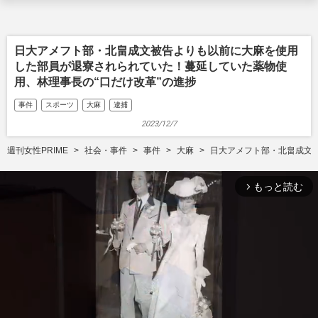
日大アメフト部・北畠成文被告よりも以前に大麻を使用
した部員が退寮されられていた！蔓延していた薬物使
用、林理事長の“口だけ改革”の進捗
事件
スポーツ
大麻
逮捕
2023/12/7
週刊女性PRIME
社会・事件
事件
大麻
日大アメフト部・北畠成文
もっと読む
arrow_forward_ios