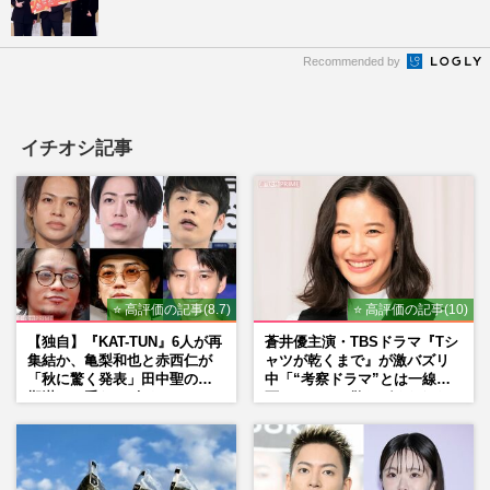
Recommended by
イチオシ記事
⭐ 高評価の記事(8.7)
⭐ 高評価の記事(10)
【独自】『KAT-TUN』6人が再
蒼井優主演・TBSドラマ『Tシ
集結か、亀梨和也と赤西仁が
ャツが乾くまで』が激バズリ
「秋に驚く発表」田中聖の刑
中「“考察ドラマ”とは一線を
期満了と重なる“匂わせ”では
画している」散りばめられた
ない理由
伏線よりも大事な要素