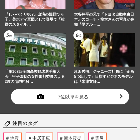
『しゃべくり007』出演の畑野ひろ
大谷翔平の兄で『トヨタ自動車東日
子、美ボディ軍団として登場で「抜
本』のコーチ・龍太さんの写真が突
群のスタイル…
如『夢グルー…
「第108回全国高校野球選手権大
滝沢秀明、ジャニーズ社員に「企画
会」甲子園初の女性審判委員のよる
5つ出して」目指すビジネスモデル
2度の“誤審”騒…
は『米津玄師…
7位以降を見る
注目のタグ
地震
中居正広
熊本震災
震災