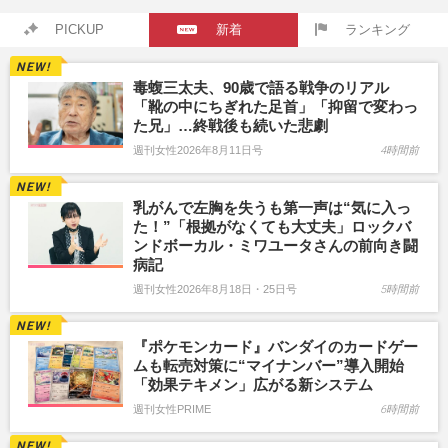
PICKUP
新着
ランキング
毒蝮三太夫、90歳で語る戦争のリアル
「靴の中にちぎれた足首」「抑留で変わっ
た兄」…終戦後も続いた悲劇
週刊女性2026年8月11日号
4時間前
乳がんで左胸を失うも第一声は“気に入っ
た！”「根拠がなくても大丈夫」ロックバ
ンドボーカル・ミワユータさんの前向き闘
病記
週刊女性2026年8月18日・25日号
5時間前
『ポケモンカード』バンダイのカードゲー
ムも転売対策に“マイナンバー”導入開始
「効果テキメン」広がる新システム
週刊女性PRIME
6時間前