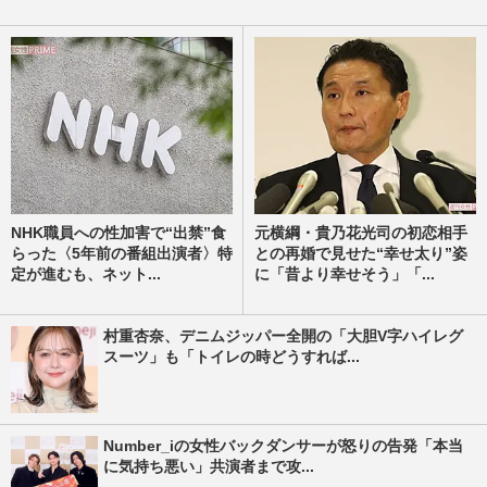
NHK職員への性加害で“出禁”食
元横綱・貴乃花光司の初恋相手
らった〈5年前の番組出演者〉特
との再婚で見せた“幸せ太り”姿
定が進むも、ネット...
に「昔より幸せそう」「...
村重杏奈、デニムジッパー全開の「大胆V字ハイレグ
スーツ」も「トイレの時どうすれば...
Number_iの女性バックダンサーが怒りの告発「本当
に気持ち悪い」共演者まで攻...