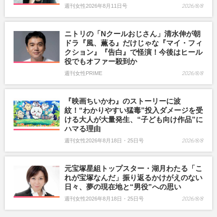
週刊女性2026年8月11日号
2026/8/8
ニトリの「Nクールおじさん」清水伸が朝
ドラ『風、薫る』だけじゃな『マイ・フィ
クション』『告白』で怪演！今後はヒール
役でもオファー殺到か
週刊女性PRIME
2026/8/8
『映画ちいかわ』のストーリーに波
紋！“わかりやすい猛毒”投入ダメージを受
ける大人が大量発生、“子ども向け作品”に
ハマる理由
週刊女性2026年8月18日・25日号
2026/8/8
元宝塚星組トップスター・湖月わたる「こ
れが宝塚なんだ」振り返るかけがえのない
日々、夢の現在地と“男役”への思い
週刊女性2026年8月18日・25日号
2026/8/8