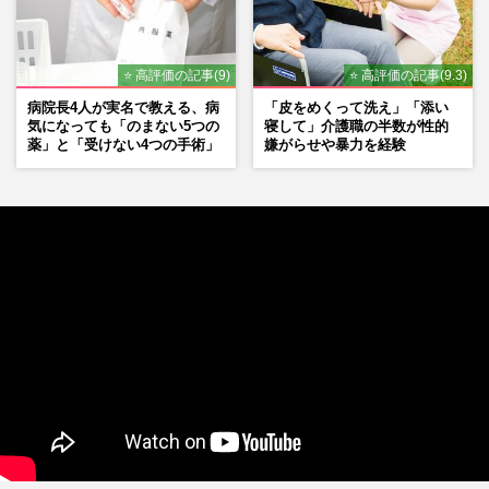
⭐ 高評価の記事(9)
⭐ 高評価の記事(9.3)
病院長4人が実名で教える、病
「皮をめくって洗え」「添い
気になっても「のまない5つの
寝して」介護職の半数が性的
薬」と「受けない4つの手術」
嫌がらせや暴力を経験