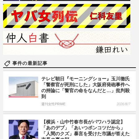
事件の最新記事
テレビ朝日『モーニングショー』玉川徹氏
「警察官が死刑にした」大阪府発砲事件へ
の持論に「警官の命をなんだと…」批判殺
到
週刊女性PRIME
2026/8/7
【横浜・山中竹春市長がパワハラ認定】
「あのデブ」「あいつポンコツだから」
「人間のクズ」暴言を受けた市議が答えた