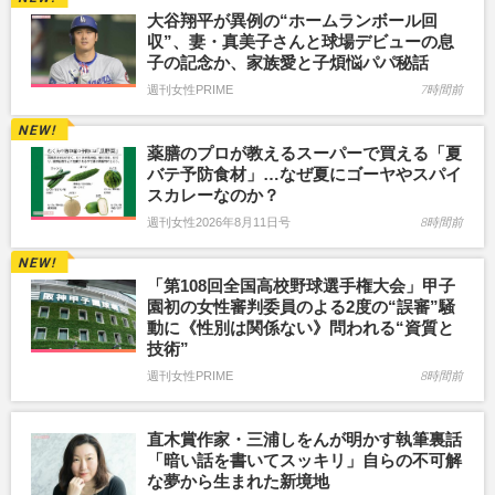
大谷翔平が異例の“ホームランボール回
収”、妻・真美子さんと球場デビューの息
子の記念か、家族愛と子煩悩パパ秘話
週刊女性PRIME
7時間前
薬膳のプロが教えるスーパーで買える「夏
バテ予防食材」…なぜ夏にゴーヤやスパイ
スカレーなのか？
週刊女性2026年8月11日号
8時間前
「第108回全国高校野球選手権大会」甲子
園初の女性審判委員のよる2度の“誤審”騒
動に《性別は関係ない》問われる“資質と
技術”
週刊女性PRIME
8時間前
直木賞作家・三浦しをんが明かす執筆裏話
「暗い話を書いてスッキリ」自らの不可解
な夢から生まれた新境地