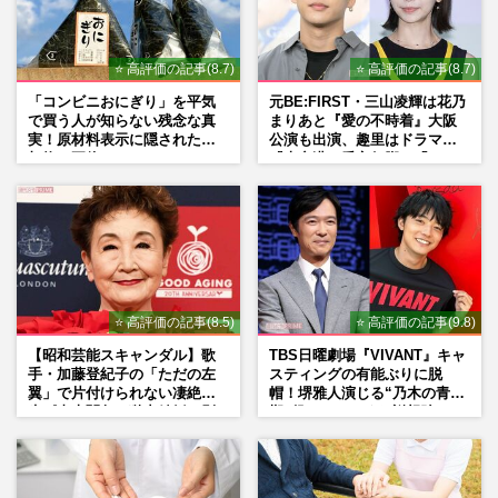
⭐ 高評価の記事(8.7)
⭐ 高評価の記事(8.7)
「コンビニおにぎり」を平気
元BE:FIRST・三山凌輝は花乃
で買う人が知らない残念な真
まりあと『愛の不時着』大阪
実！原材料表示に隠された添
公演も出演、趣里はドラマ
加物の正体
『大空港』番宣行脚に「メン
タル強すぎ」の実情
⭐ 高評価の記事(8.5)
⭐ 高評価の記事(9.8)
【昭和芸能スキャンダル】歌
TBS日曜劇場『VIVANT』キャ
手・加藤登紀子の「ただの左
スティングの有能ぶりに脱
翼」で片付けられない凄絶半
帽！堺雅人演じる“乃木の青年
生《東大闘争、獄中結婚、別
期”役は、そっくり説根強い
荘で内ゲバ事件》
Mr.Children桜井和寿のバンド
マン長男・櫻井海音だった