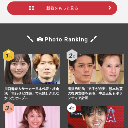
新着をもっと見る
Photo Ranking
川口春奈＆サッカー日本代表・板倉
滝沢秀明氏「男手が必要」熊本地震
滉「匂わせゼロ婚」でも隠しきれな
の復興支援を表明、中居正広もボラ
かったセレブ…
ンティア計画…