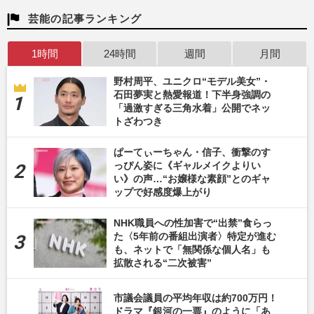
芸能の記事ランキング
1時間
24時間
週間
月間
野村周平、ユニクロ“モデル美女”・
石田夢実と熱愛報道！下半身強調の
「過激すぎる三角水着」公開でネッ
トざわつき
ぱーてぃーちゃん・信子、衝撃のす
っぴん姿に《ギャルメイクよりい
い》の声…“お嬢様な素顔”とのギャ
ップで好感度爆上がり
NHK職員への性加害で“出禁”食らっ
た〈5年前の番組出演者〉特定が進む
も、ネットで「無関係な個人名」も
拡散される“二次被害”
市議会議員の平均年収は約700万円！
ドラマ『銀河の一票』のように「あ