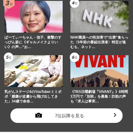
ぱーてぃーちゃん・信子、衝撃のす
NHK職員への性加害で“出禁”食らっ
っぴん姿に《ギャルメイクよりい
た〈5年前の番組出演者〉特定が進
い》の声…“お…
むも、ネット…
乳がんステージ4のYouTuberミミポ
《TBS日曜劇場『VIVANT』》8時間
ポ「腫瘍が皮膚から飛び出してき
3万円で「別班」を募集！詐欺の声
た」34歳で余命…
も「求人は事実…
7位以降を見る