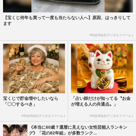
【宝くじ何年も買って一度も当たらない人へ】原因、はっきりして
ます
PR(合同会社デジタルファーム )
宝くじで貯金増やしたいなら
「占い師だけが知ってる〝お金
「〇〇するべき」
が増える人の共通点〟」
PR(合同会社デジタルファーム )
PR(合同会社デジタルファーム )
《本当に60歳？還暦に見えない女性芸能人ランキン
グ》「花の82年組」が多数ランク...