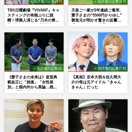
⭐ 高評価の記事(9.7)
⭐ 高評価の記事(8.3)
TBS日曜劇場『VIVANT』キャ
天皇ご一家が2年連続ご着用、
スティングの有能ぶりに脱
愛子さまの“5500円かりゆし”
帽！堺雅人演じる“乃木の青年
製造元が明かす驚きの反響
期”役は、そっくり説根強い
「まさかうちの商品とは…」
Mr.Children桜井和寿のバンド
マン長男・櫻井海音だった
⭐ 高評価の記事(9)
⭐ 高評価の記事(7.8)
《愛子さまの未来は》皇室典
【真相】京本大我＆佐久間大
範改正に「拙速」「女性差
介の母は元アイドル「きゃん
別」と国内外から異論…残さ
きゃん」だった
れた「再改正」の道