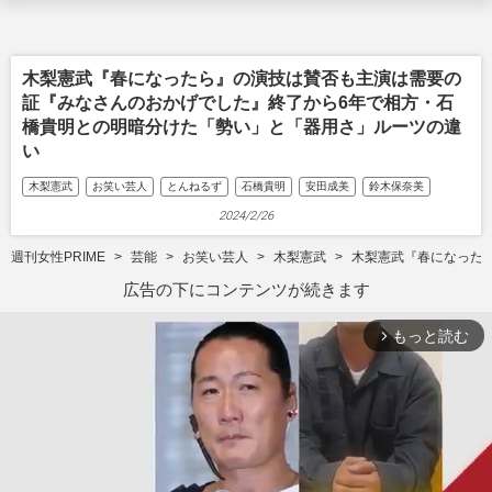
木梨憲武『春になったら』の演技は賛否も主演は需要の
証『みなさんのおかげでした』終了から6年で相方・石
橋貴明との明暗分けた「勢い」と「器用さ」ルーツの違
い
木梨憲武
お笑い芸人
とんねるず
石橋貴明
安田成美
鈴木保奈美
2024/2/26
週刊女性PRIME
芸能
お笑い芸人
木梨憲武
木梨憲武『春になった
広告の下にコンテンツが続きます
もっと読む
arrow_forward_ios