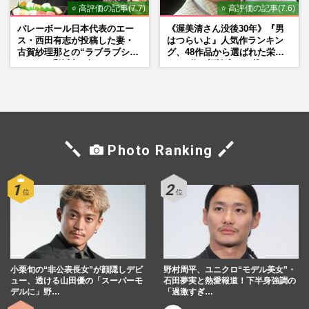
⭐ 高評価の記事(7.7)
⭐ 高評価の記事(7.6)
バレーボール日本代表のエー
《渥美清さん没後30年》『男
ス・西田有志が投稿した妻・
はつらいよ』人気作ランキン
古賀紗理那との“ラブラブショ
グ、48作品から選ばれた栄え
ット”に「絶対に今じゃない」
ある1位と評論家イチ推し
「空気読んで」ネット上で批
の“神作”は
判殺到の理由
Photo Ranking
小栗旬の“非公表長女”が顔隠しデビ
野村周平、ユニクロ“モデル美女”・
ュー、透ける山田優の「スーパーモ
石田夢実と熱愛報道！下半身強調の
デルに」野…
「過激すぎ…