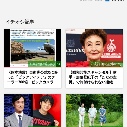
イチオシ記事
⭐ 高評価の記事(7.6)
⭐ 高評価の記事(8.5)
《熊本地震》自衛隊公式Xに映
【昭和芸能スキャンダル】歌
った「ビックアイデア」のク
手・加藤登紀子の「ただの左
ーラー300箱…ビックカメラが
翼」で片付けられない凄絶半
明かした「被災地に自社在庫
生《東大闘争、獄中結婚、別
提供」の真相
荘で内ゲバ事件》