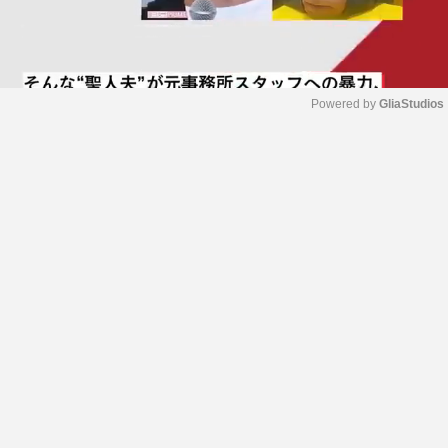
Powered by 
GliaStudios
M
u
t
e