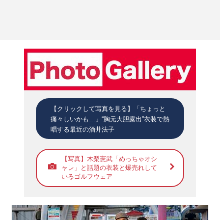
【クリックして写真を見る】「ちょっと
痛々しいかも…」“胸元大胆露出”衣装で熱
唱する最近の酒井法子
【写真】木梨憲武「めっちゃオシ
ャレ」と話題の衣装と爆売れして
いるゴルフウェア