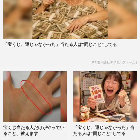
とんねるず・木梨憲武がNHK紅白に出場
濃厚も、相方は石橋貴明ではない、初出場
の新浜レオンとコラボステー…
週刊女性2024年12月17日号
2024/12/4
「宝くじ、運じゃなかった」当たる人は“同じこと”してる
とんねるずの日本武道館ライブに参戦、フ
ジサンケイグループ代表・日枝久氏に聞い
た“地上波レギュラーの復…
PR(合同会社デジタルファーム )
週刊女性2024年12月3日号
2024/11/18
宝くじ当たる人だけがやってい
「宝くじ、運じゃなかった」当
ること、教えます
たる人は“同じこと”してる