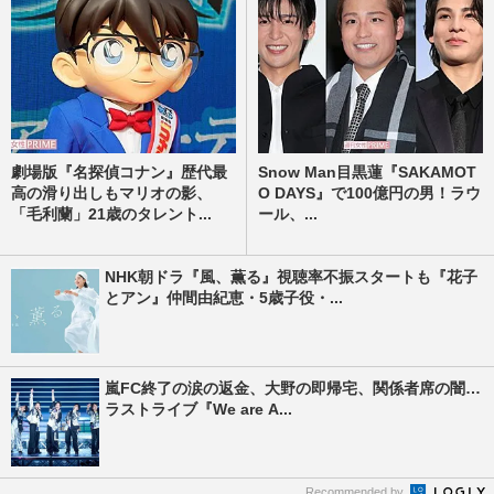
劇場版『名探偵コナン』歴代最
Snow Man目黒蓮『SAKAMOT
高の滑り出しもマリオの影、
O DAYS』で100億円の男！ラウ
「毛利蘭」21歳のタレント...
ール、...
NHK朝ドラ『風、薫る』視聴率不振スタートも『花子
とアン』仲間由紀恵・5歳子役・...
嵐FC終了の涙の返金、大野の即帰宅、関係者席の闇…
ラストライブ『We are A...
Recommended by