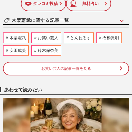
に追加
タレコミ投稿
無料占い
木梨憲武に関する記事一覧
サッカー芸人・土田晃之がTikTokライブ配
木梨憲武
お笑い芸人
とんねるず
石橋貴明
信番組『トークゴラッソ!』をXで告知
も、“カンペ丸読み”にワール…
安田成美
鈴木保奈美
週刊女性PRIME
2026/6/10
お笑い芸人の記事一覧を見る
《男性芸人「演技派だと思う」ランキン
グ》2位の原田泰造は「もう芸人ではなく
役者」塚地武雅ら抑えた1位は…
週刊女性2025年11月4日号
2025/10/24
あわせて読みたい
とんねるず・石橋貴明『スポーツ王は俺
だ!!』の代わりはいない、唯一無二の評価
も名物コンテンツがまたひと…
週刊女性PRIME
2025/4/23