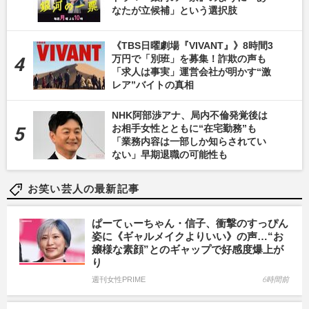
なたが立候補」という選択肢
《TBS日曜劇場『VIVANT』》8時間3
万円で「別班」を募集！詐欺の声も
「求人は事実」運営会社が明かす“激
レア”バイトの真相
NHK阿部渉アナ、局内不倫発覚後は
お相手女性とともに“在宅勤務”も
「業務内容は一部しか知らされてい
ない」早期退職の可能性も
お笑い芸人の最新記事
ぱーてぃーちゃん・信子、衝撃のすっぴん
姿に《ギャルメイクよりいい》の声…“お
嬢様な素顔”とのギャップで好感度爆上が
り
週刊女性PRIME
6時間前