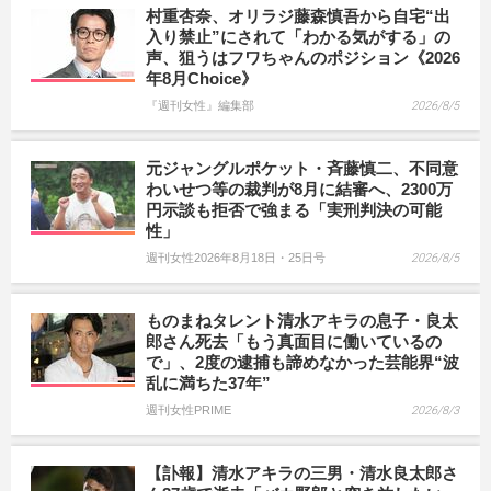
村重杏奈、オリラジ藤森慎吾から自宅“出
入り禁止”にされて「わかる気がする」の
声、狙うはフワちゃんのポジション《2026
年8月Choice》
『週刊女性』編集部
2026/8/5
元ジャングルポケット・斉藤慎二、不同意
わいせつ等の裁判が8月に結審へ、2300万
円示談も拒否で強まる「実刑判決の可能
性」
週刊女性2026年8月18日・25日号
2026/8/5
ものまねタレント清水アキラの息子・良太
郎さん死去「もう真面目に働いているの
で」、2度の逮捕も諦めなかった芸能界“波
乱に満ちた37年”
週刊女性PRIME
2026/8/3
【訃報】清水アキラの三男・清水良太郎さ