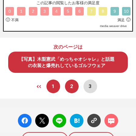
この記事の閲覧したお客様の満足度
0
1
2
3
4
5
6
7
8
9
10
🙁
🙂
不満
満足
media weaver drive
次のページは
【写真】木梨憲武「めっちゃオシャレ」と話題
の衣装と爆売れしているゴルフウェア
1
2
3
facebo
X ポス
LINE
はてな
コメン
ok い
ト
ブック
ト
いね
マーク