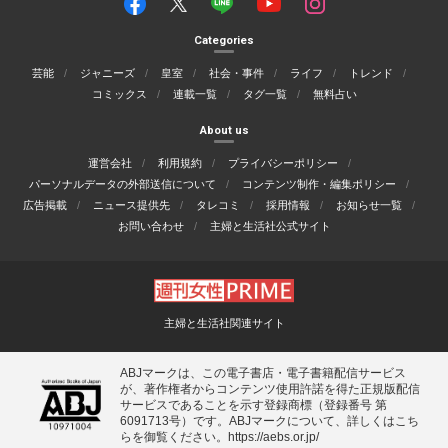
Categories
芸能
ジャニーズ
皇室
社会・事件
ライフ
トレンド
コミックス
連載一覧
タグ一覧
無料占い
About us
運営会社
利用規約
プライバシーポリシー
パーソナルデータの外部送信について
コンテンツ制作・編集ポリシー
広告掲載
ニュース提供先
タレコミ
採用情報
お知らせ一覧
お問い合わせ
主婦と生活社公式サイト
主婦と生活社関連サイト
ABJマークは、この電子書店・電子書籍配信サービス
が、著作権者からコンテンツ使用許諾を得た正規版配信
サービスであることを示す登録商標（登録番号 第
6091713号）です。ABJマークについて、詳しくはこち
らを御覧ください。
https://aebs.or.jp/