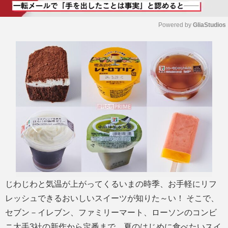
Powered by 
GliaStudios
M
u
t
e
じわじわと気温が上がってくるいまの時季、お手軽にリフ
レッシュできるおいしいスイーツが知りた～い！ そこで、
セブン－イレブン、ファミリーマート、ローソンのコンビ
ニ大手3社の新作から定番まで、夏のはじめに食べたいスイ