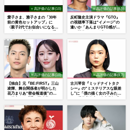
⭐ 高評価の記事(10)
⭐ 高評価の記事(8.5)
愛子さま、雅子さまの「30年
反町隆史主演ドラマ『GTO』
前の黄色セットアップ」に
の視聴率下落は“イメージ”の
〈親子2代でお似合いになる〉
違いか「あんまりGTO感がな
の声、ご成婚時のドレスも手
い」旧作ファンが求めていた
がけた森英恵さんとの絆
モノ
⭐ 高評価の記事(10)
⭐ 高評価の記事(9.7)
【独自】元『BE:FIRST』三山
古川琴音『ミッドナイトタク
凌輝、舞台関係者が明かした
シー』の“ミステリアスな眼差
花乃まりあ“密会報道後”の呆
し”に「僕の描く女の子みた
れ発言と、『愛の不時着』の
い」現代美術家・奈良美智氏
劇場が答えた共演舞台の行方
もSNSで“公認”