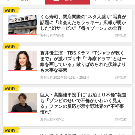
くら寿司、閉店間際の“ネタ大盛り”写真が
話題に「出会えたらラッキー」広報が明か
した“幻サービス”『得々ゾーン』の全容
週刊女性PRIME
5時間前
蒼井優主演・TBSドラマ『Tシャツが乾く
まで』が激バズリ中「“考察ドラマ”とは一
線を画している」散りばめられた伏線より
も大事な要素
週刊女性2026年8月18日・25日号
6時間前
巨人・高梨雄平投手に”お泊まり不倫”報道
も「ゾンビのせいで不倫がかわいく見え
る」ファンの反応が示す野球界の“不祥事
慣れ”
週刊女性PRIME
8時間前