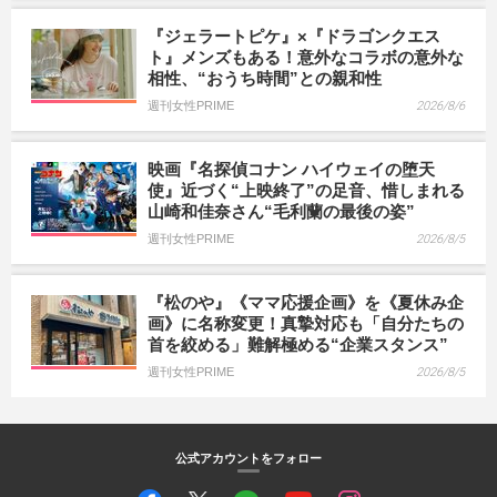
『ジェラートピケ』×『ドラゴンクエス
ト』メンズもある！意外なコラボの意外な
相性、“おうち時間”との親和性
週刊女性PRIME
2026/8/6
映画『名探偵コナン ハイウェイの堕天
使』近づく“上映終了”の足音、惜しまれる
山崎和佳奈さん“毛利蘭の最後の姿”
週刊女性PRIME
2026/8/5
『松のや』《ママ応援企画》を《夏休み企
画》に名称変更！真摯対応も「自分たちの
首を絞める」難解極める“企業スタンス”
週刊女性PRIME
2026/8/5
公式アカウントをフォロー