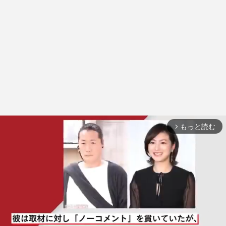
もっと読む
arrow_forward_ios