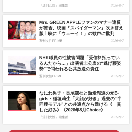
『週刊女性』編集部
2026/8/7
Mrs. GREEN APPLEファンのマナー違反
が賛否、映画『スパイダーマン』吹き替え
版上映に「ウェーイ！」の歓声に批判
週刊女性PRIME
2026/8/7
NHK職員の性被害問題「受信料払ってい
るんだから…」出演者非公表の“逃げ腰姿
勢”で問われる公共放送の責任
週刊女性PRIME
2026/8/7
なにわ男子・長尾謙杜と熱愛報道の元E-
girls・稲垣莉生「犬顔が好き」過去の“半
同棲モデル”との共通点から透ける《一貫
した好み》《2026年8月Choice》
『週刊女性』編集部
2026/8/7