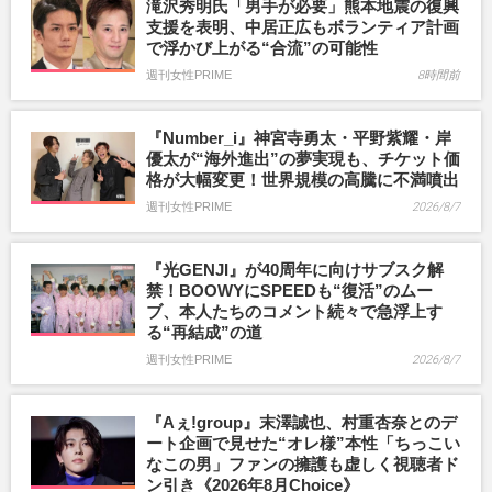
滝沢秀明氏「男手が必要」熊本地震の復興
支援を表明、中居正広もボランティア計画
で浮かび上がる“合流”の可能性
週刊女性PRIME
8時間前
『Number_i』神宮寺勇太・平野紫耀・岸
優太が“海外進出”の夢実現も、チケット価
格が大幅変更！世界規模の高騰に不満噴出
週刊女性PRIME
2026/8/7
『光GENJI』が40周年に向けサブスク解
禁！BOOWYにSPEEDも“復活”のムー
ブ、本人たちのコメント続々で急浮上す
る“再結成”の道
週刊女性PRIME
2026/8/7
『Aぇ!group』末澤誠也、村重杏奈とのデ
ート企画で見せた“オレ様”本性「ちっこい
なこの男」ファンの擁護も虚しく視聴者ド
ン引き《2026年8月Choice》