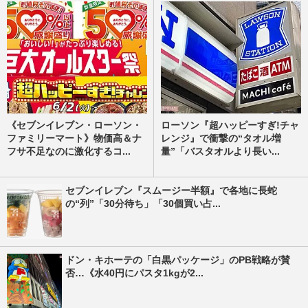
《セブンイレブン・ローソン・
ローソン『超ハッピーすぎ!チャ
ファミリーマート》物価高＆ナ
レンジ』で衝撃の“タオル増
フサ不足なのに激化するコ...
量”「バスタオルより長い...
セブンイレブン『スムージー半額』で各地に長蛇
の“列”「30分待ち」「30個買い占...
ドン・キホーテの「白黒パッケージ」のPB戦略が賛
否…《水40円にパスタ1kgが2...