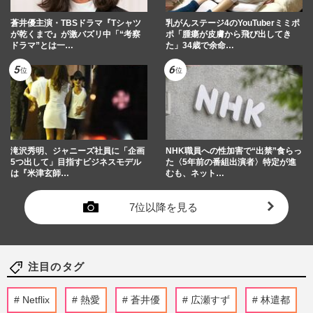
蒼井優主演・TBSドラマ『Tシャツ
乳がんステージ4のYouTuberミミポ
が乾くまで』が激バズリ中「“考察
ポ「腫瘍が皮膚から飛び出してき
ドラマ”とは一…
た」34歳で余命…
滝沢秀明、ジャニーズ社員に「企画
NHK職員への性加害で“出禁”食らっ
5つ出して」目指すビジネスモデル
た〈5年前の番組出演者〉特定が進
は『米津玄師…
むも、ネット…
7位以降を見る
注目のタグ
Netflix
熱愛
蒼井優
広瀬すず
林遣都