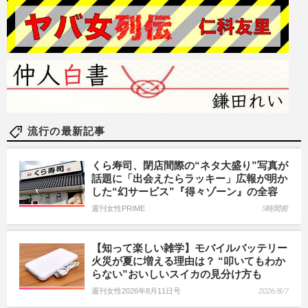
流行の最新記事
くら寿司、閉店間際の“ネタ大盛り”写真が
話題に「出会えたらラッキー」広報が明か
した“幻サービス”『得々ゾーン』の全容
週刊女性PRIME
5時間前
【知って楽しい雑学】モバイルバッテリー
火災が夏に増える理由は？ “叩いてもわか
らない”おいしいスイカの見分け方も
週刊女性2026年8月11日号
2026/8/7