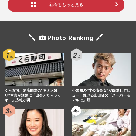
新着をもっと見る
Photo Ranking
くら寿司、閉店間際の“ネタ大盛
小栗旬の“非公表長女”が顔隠しデビ
り”写真が話題に「出会えたらラッ
ュー、透ける山田優の「スーパーモ
キー」広報が明…
デルに」野…