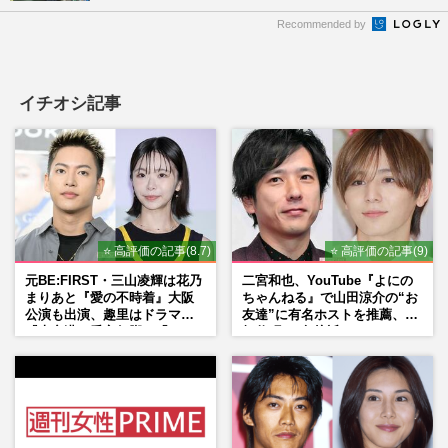
Recommended by
イチオシ記事
⭐ 高評価の記事(8.7)
⭐ 高評価の記事(9)
元BE:FIRST・三山凌輝は花乃
二宮和也、YouTube『よにの
まりあと『愛の不時着』大阪
ちゃんねる』で山田涼介の“お
公演も出演、趣里はドラマ
友達”に有名ホストを推薦、歌
『大空港』番宣行脚に「メン
舞伎町に“急接近”でファン
タル強すぎ」の実情
「関わらないで！」