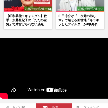
⭐ 高評価の記事(8.5)
⭐ 高評価の記事(10)
【昭和芸能スキャンダル】歌
山田涼介が『一次元の挿し
手・加藤登紀子の「ただの左
木』で魅せる新境地「キラキ
翼」で片付けられない凄絶半
ラしたフィルターが1枚外れて
生《東大闘争、獄中結婚、別
くれたら」アイドル像を封印
荘で内ゲバ事件》
した覚悟
PICKUP
新着
ランキング