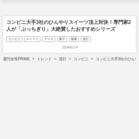
コンビニ大手3社のひんやりスイーツ頂上対決！専門家2
人が「ぶっちぎり」大絶賛したおすすめシリーズ
コンビニ
スイーツ
アイス
菓子
猛暑
流行
2024/6/14
週刊女性PRIME
トレンド
流行
コンビニ
コンビニ大手3社のひん