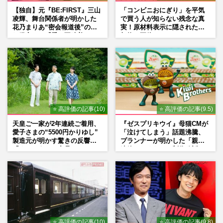
【独自】元『BE:FIRST』三山
「コンビニおにぎり」を平気
凌輝、舞台関係者が明かした
で買う人が知らない残念な真
花乃まりあ“密会報道後”の呆
実！原材料表示に隠された添
れ発言と、『愛の不時着』の
加物の正体
劇場が答えた共演舞台の行方
⭐ 高評価の記事(10)
⭐ 高評価の記事(9.5)
天皇ご一家が2年連続ご着用、
『ゼスプリキウイ』母猫CMが
愛子さまの“5500円かりゆし”
「泣けてしまう」話題沸騰、
製造元が明かす驚きの反響
プランナーが明かした「親に
「まさかうちの商品とは…」
連絡したくなる」制作秘話
⭐ 高評価の記事(10)
⭐ 高評価の記事(9.8)