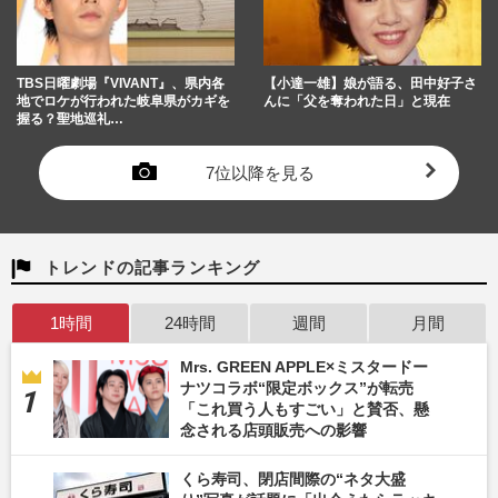
TBS日曜劇場『VIVANT』、県内各
【小達一雄】娘が語る、田中好子さ
地でロケが行われた岐阜県がカギを
んに「父を奪われた日」と現在
握る？聖地巡礼…
7位以降を見る
トレンドの記事ランキング
1時間
24時間
週間
月間
Mrs. GREEN APPLE×ミスタードー
ナツコラボ“限定ボックス”が転売
「これ買う人もすごい」と賛否、懸
念される店頭販売への影響
くら寿司、閉店間際の“ネタ大盛