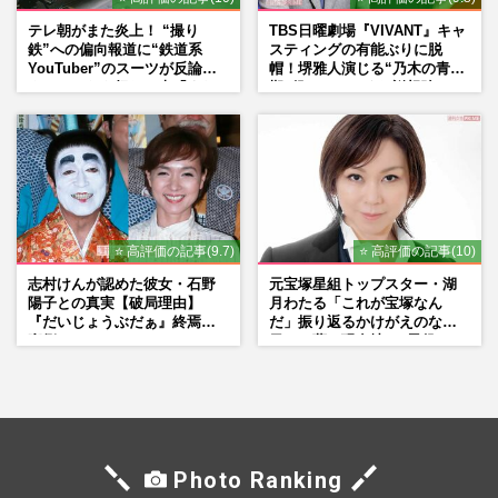
テレ朝がまた炎上！ “撮り
TBS日曜劇場『VIVANT』キャ
鉄”への偏向報道に“鉄道系
スティングの有能ぶりに脱
YouTuber”のスーツが反論
帽！堺雅人演じる“乃木の青年
ネットからも怒りの声「また
期”役は、そっくり説根強い
印象操作」「局の仕込みで
Mr.Children桜井和寿のバンド
は？」
マン長男・櫻井海音だった
⭐ 高評価の記事(9.7)
⭐ 高評価の記事(10)
志村けんが認めた彼女・石野
元宝塚星組トップスター・湖
陽子との真実【破局理由】
月わたる「これが宝塚なん
『だいじょうぶだぁ』終焉の
だ」振り返るかけがえのない
裏側
日々、夢の現在地と“男役”へ
の思い
Photo Ranking