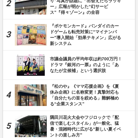
り”写真が話題に「出会えたらラッキ
ー」広報が明かした“幻サービ
ス”『得々ゾーン』の全容
『ポケモンカード』バンダイのカー
ドゲームも転売対策に“マイナンバ
ー”導入開始「効果テキメン」広がる
新システム
市議会議員の平均年収は約700万円！
ドラマ『銀河の一票』のように「あ
なたが立候補」という選択肢
『松のや』《ママ応援企画》を《夏
休み企画》に名称変更！真摯対応も
「自分たちの首を絞める」難解極め
る“企業スタンス”
隅田川花火大会やフジロックで「配
信で楽しむスタイル」が一般化、猛
暑・混雑時代に広がる“新しい夏イベ
ントの楽しみ方”