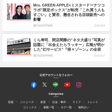
Mrs. GREEN APPLE×ミスタードーナツコ
ラボ“限定ボックス”が転売「これ買う人も
すごい」と賛否、懸念される店頭販売への
影響
週刊女性PRIME
2026/8/8
くら寿司、閉店間際の“ネタ大盛り”写真が
話題に「出会えたらラッキー」広報が明か
した“幻サービス”『得々ゾーン』の全容
週刊女性PRIME
2026/8/7
公式アカウントをフォロー
Categories
芸能
ジャニーズ
皇室
社会・事件
ライフ
トレンド
コミックス
連載一覧
タグ一覧
無料占い