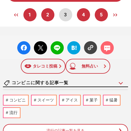
1
2
3
4
5
facebo
X ポス
LINE
はてな
コメン
ok い
ト
ブック
ト
いね
マーク
に追加
タレコミ投稿
無料占い
コンビニに関する記事一覧
「コンビニ＝割高」は勘違い？ 知らない
コンビニ
スイーツ
アイス
菓子
猛暑
と年間1万円以上損する「アプリ＆レシー
ト」の裏技と最新節約術
流行
週刊女性2026年7月28日・8月4日号
2026/7/25
流行の記事一覧を見る