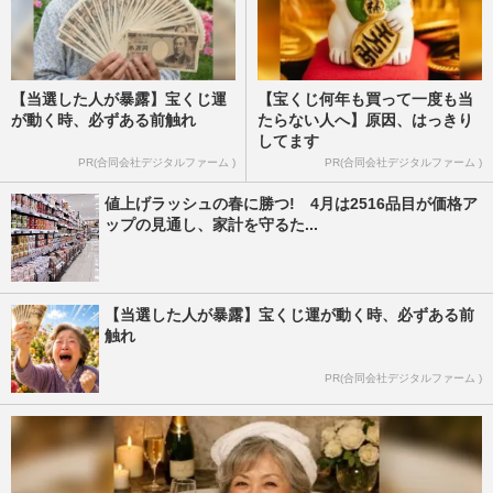
【当選した人が暴露】宝くじ運
【宝くじ何年も買って一度も当
が動く時、必ずある前触れ
たらない人へ】原因、はっきり
してます
PR(合同会社デジタルファーム )
PR(合同会社デジタルファーム )
値上げラッシュの春に勝つ! 4月は2516品目が価格ア
ップの見通し、家計を守るた...
【当選した人が暴露】宝くじ運が動く時、必ずある前
触れ
PR(合同会社デジタルファーム )