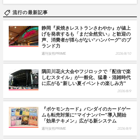
流行の最新記事
静岡『炭焼きレストランさわやか』が値上
げを発表するも「まだ全然安い」と歓迎の
声、消費者が揺らがない“ハンバーグ”のブ
ランド力
週刊女性PRIME
2026/8/10
隅田川花火大会やフジロックで「配信で楽
しむスタイル」が一般化、猛暑・混雑時代
に広がる“新しい夏イベントの楽しみ方”
2026/8/9
『ポケモンカード』バンダイのカードゲー
ムも転売対策に“マイナンバー”導入開始
「効果テキメン」広がる新システム
週刊女性PRIME
2026/8/9