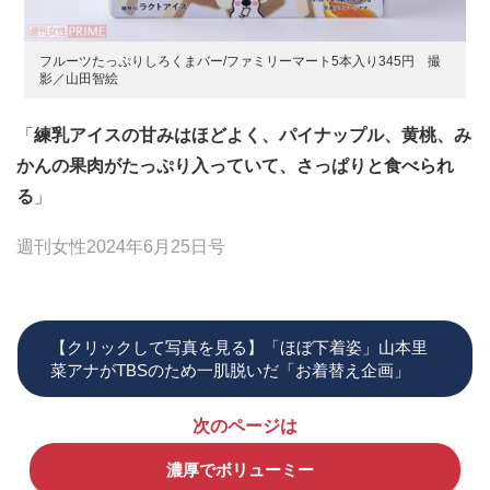
フルーツたっぷりしろくまバー/ファミリーマート5本入り345円 撮
影／山田智絵
「
練乳アイスの甘みはほどよく、パイナップル、黄桃、み
かんの果肉がたっぷり入っていて、さっぱりと食べられ
る
」
週刊女性2024年6月25日号
【クリックして写真を見る】「ほぼ下着姿」山本里
菜アナがTBSのため一肌脱いだ「お着替え企画」
次のページは
濃厚でボリューミー