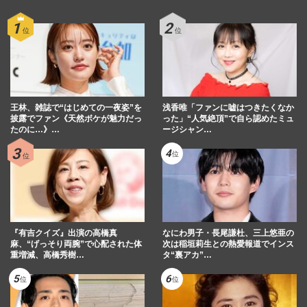
王林、雑誌で“はじめての一夜姿”を
浅香唯「ファンに嘘はつきたくなか
披露でファン《天然ボケが魅力だっ
った」“人気絶頂”で自ら認めたミュ
たのに…》…
ージシャン…
『有吉クイズ』出演の高橋真
なにわ男子・長尾謙杜、三上悠亜の
麻、“げっそり両腕”で心配された体
次は稲垣莉生との熱愛報道でインス
重増減、高橋秀樹…
タ“裏アカ”…