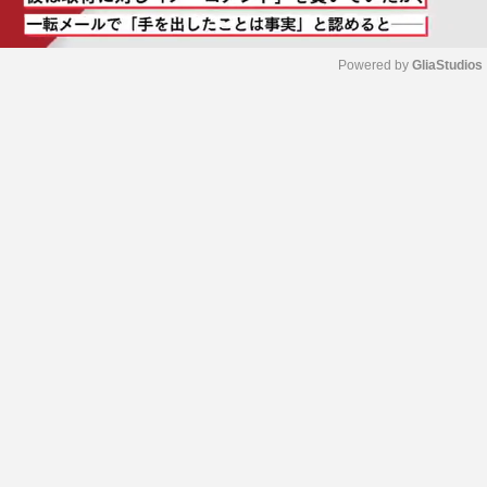
Powered by 
GliaStudios
M
u
t
e