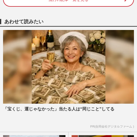
セブン-イレブン、店舗関係者の“不正入
手・転売”が発覚で、過去疑惑も再浮上
「経営の継続にまで影響」広…
週刊女性PRIME
2026/7/24
あわせて読みたい
セブン-イレブン従業員、発売前に人気キ
ャラ買い占め・転売に関与を確認、フリマ
サイトに写り込んだ証拠写…
週刊女性PRIME
2026/7/23
セブンイレブン店員がポケカを「発売前」
にメルカリ出品、名札が写り込み批判殺
到…本部は従業員の関与認め…
週刊女性PRIME
2026/7/23
「宝くじ、運じゃなかった」当たる人は“同じこと”してる
ファミマの新作「も～っちり食感きなこド
ーナツ」が《ジェネリックもっちゅりん》
と話題、同社に聞いた開発…
PR(合同会社デジタルファーム )
週刊女性PRIME
2026/7/19