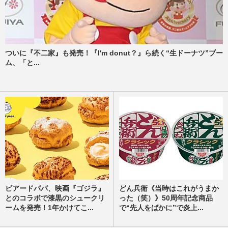
ついに『不二家』も発売！『I'm donut？』ら続く“生ドーナツ”ブー
ム、「と...
ビアードパパ、映画『ゴジラ』
どん兵衛《当時はこれがうまか
とのコラボで漆黒のシュークリ
った（笑）》50周年記念商品
ームを発売！1年かけてこ...
で“先人をばかに”で炎上...