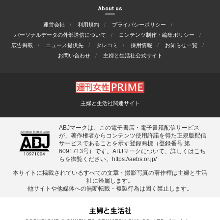
About us
運営会社
利用規約
プライバシーポリシー
パーソナルデータの外部送信について
コンテンツ制作・編集ポリシー
広告掲載
ニュース提供先
タレコミ
採用情報
お知らせ一覧
お問い合わせ
主婦と生活社公式サイト
主婦と生活社関連サイト
ABJマークは、この電子書店・電子書籍配信サービス
が、著作権者からコンテンツ使用許諾を得た正規版配信
サービスであることを示す登録商標（登録番号 第
6091713号）です。ABJマークについて、詳しくはこち
らを御覧ください。
https://aebs.or.jp/
本サイトに掲載されているすべての⽂章・撮影写真の著作権は主婦と⽣活
社に帰属します。
他サイトや他媒体への無断転載・複製⾏為は固く禁⽌します。