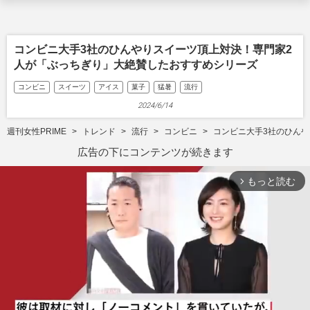
コンビニ大手3社のひんやりスイーツ頂上対決！専門家2
人が「ぶっちぎり」大絶賛したおすすめシリーズ
コンビニ
スイーツ
アイス
菓子
猛暑
流行
2024/6/14
週刊女性PRIME
トレンド
流行
コンビニ
コンビニ大手3社のひん
広告の下にコンテンツが続きます
もっと読む
arrow_forward_ios