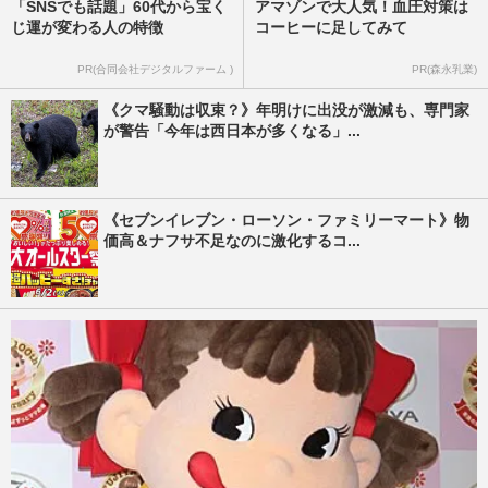
「SNSでも話題」60代から宝く
アマゾンで大人気！血圧対策は
じ運が変わる人の特徴
コーヒーに足してみて
PR(合同会社デジタルファーム )
PR(森永乳業)
《クマ騒動は収束？》年明けに出没が激減も、専門家
が警告「今年は西日本が多くなる」...
《セブンイレブン・ローソン・ファミリーマート》物
価高＆ナフサ不足なのに激化するコ...