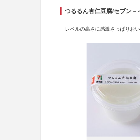
つるるん杏仁豆腐/セブン－イ
レベルの高さに感激さっぱりおい