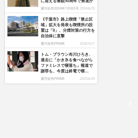
に迎える番組50周年で勇退か
週刊女性2024年7月9日号
2024/6/25
《千葉市》路上喫煙「禁止区
域」拡大を発表も喫煙所の設
置は「0」、分煙対策の行方を
自治体に直撃
週刊女性PRIME
2026/5/27
トム・ブラウン布川ひろき、
過去に「かき氷を食べながら
ファミレスで寝落ち」報道で
謝罪も、今度は終電で寝…
週刊女性PRIME
2023/6/29