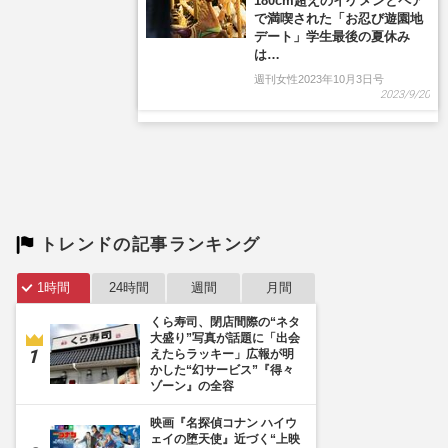
トレンドの記事ランキング
1時間
24時間
週間
月間
くら寿司、閉店間際の“ネタ
大盛り”写真が話題に「出会
えたらラッキー」広報が明
かした“幻サービス”『得々
ゾーン』の全容
映画『名探偵コナン ハイウ
ェイの堕天使』近づく“上映