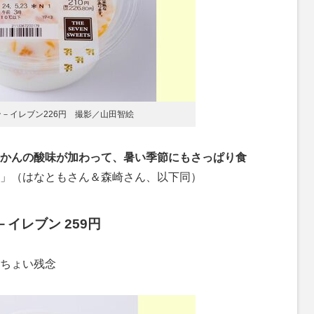
ン－イレブン226円 撮影／山田智絵
かんの酸味が加わって、暑い季節にもさっぱり食
」（はなともさん＆森崎さん、以下同）
イレブン 259円
ちょい残念