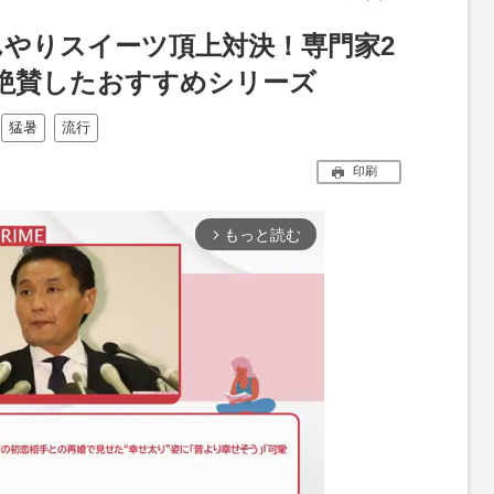
んやりスイーツ頂上対決！専門家2
絶賛したおすすめシリーズ
猛暑
流行
印刷
もっと読む
arrow_forward_ios