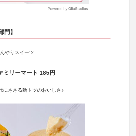
Powered by 
GliaStudios
M
部門】
u
t
e
んやりスイーツ
ミリーマート 185円
代にささる断トツのおいしさ♪