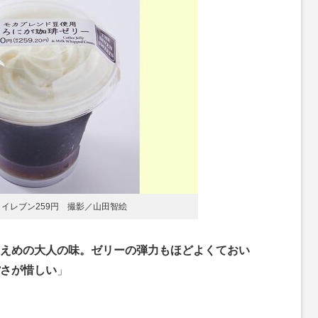
イレブン259円 撮影／山田智絵
えめの大人の味。ゼリーの弾力もほどよくておい
さが惜しい
」