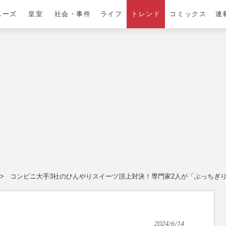
ニーズ
皇室
社会・事件
ライフ
トレンド
コミックス
連
コンビニ大手3社のひんやりスイーツ頂上対決！専門家2人が「ぶっちぎ
2024/6/14