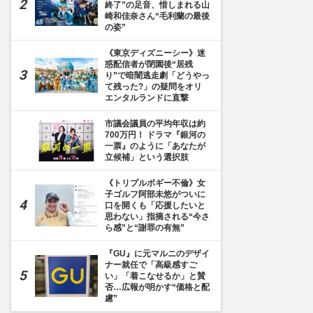
終了”の足音、惜しまれる山
崎和佳奈さん“毛利蘭の最後
の姿”
《東京ディズニーシー》迷
惑配信者が閉園後“居残
り”で暗闇逃走劇「どうやっ
て残った?」の疑問をオリ
エンタルランドに直撃
市議会議員の平均年収は約
700万円！ ドラマ『銀河の
一票』のように「あなたが
立候補」という選択肢
《トリプルボギー不倫》女
子ゴルフ阿部未悠がついに
口を開くも「応援したいと
思わない」指摘される“今さ
ら感”と“謝罪の有無”
『GU』に元マルニのデザイ
ナー就任で「高級感すご
い」「着こなせるか」と賛
否…広報が明かす“価格と配
慮”