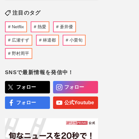
注目のタグ
Netflix
熱愛
蒼井優
広瀬すず
林遣都
小栗旬
野村周平
SNSで最新情報を発信中！
フォロー
フォロー
フォロー
公式Youtube