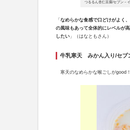
つるるん杏仁豆腐/セブン－イ
「
なめらかな食感で口どけがよく、
の風味もあって全体的にレベルが高
したい
」（はなともさん）
牛乳寒天 みかん入り/セブン
寒天のなめらかな喉ごしがgood