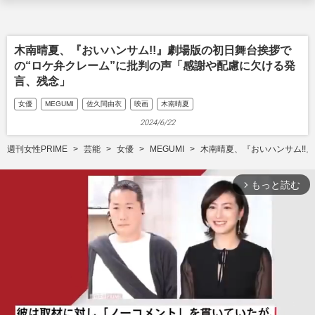
木南晴夏、『おいハンサム!!』劇場版の初日舞台挨拶で
の“ロケ弁クレーム”に批判の声「感謝や配慮に欠ける発
言、残念」
女優
MEGUMI
佐久間由衣
映画
木南晴夏
2024/6/22
週刊女性PRIME
芸能
女優
MEGUMI
木南晴夏、『おいハンサム!!
もっと読む
arrow_forward_ios