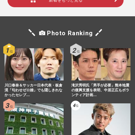
新着をもっと見る
Photo Ranking
川口春奈＆サッカー日本代表・板倉
滝沢秀明氏「男手が必要」熊本地震
滉「匂わせゼロ婚」でも隠しきれな
の復興支援を表明、中居正広もボラ
かったセレブ…
ンティア計画…