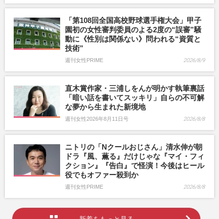
「第108回全国高校野球選手権大会」甲子
園初の女性審判委員のよる2度の“誤審”騒
動に《性別は関係ない》問われる“資質と
技術”
週刊女性PRIME
2026/8/9
直木賞作家・三浦しをんが明かす執筆裏話
「暗い話を書いてスッキリ」自らの不可解
な夢から生まれた新境地
週刊女性2026年8月11日号
2026/8/8
ニトリの「Nクールおじさん」清水伸が朝
ドラ『風、薫る』だけじゃな『マイ・フィ
クション』『告白』で怪演！今後はヒール
役でもオファー殺到か
週刊女性PRIME
2026/8/8