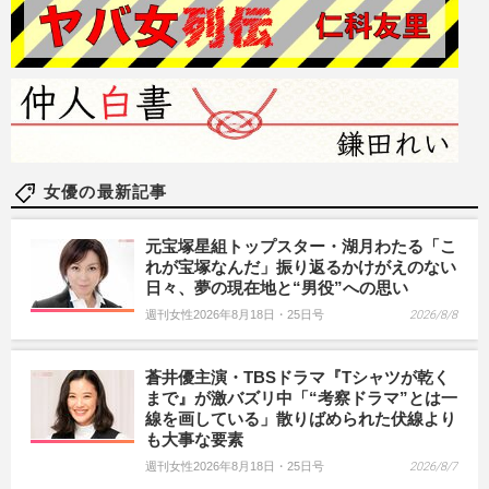
女優の最新記事
元宝塚星組トップスター・湖月わたる「こ
れが宝塚なんだ」振り返るかけがえのない
日々、夢の現在地と“男役”への思い
週刊女性2026年8月18日・25日号
2026/8/8
蒼井優主演・TBSドラマ『Tシャツが乾く
まで』が激バズリ中「“考察ドラマ”とは一
線を画している」散りばめられた伏線より
も大事な要素
週刊女性2026年8月18日・25日号
2026/8/7