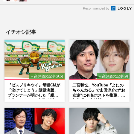
Recommended by
イチオシ記事
⭐ 高評価の記事(9.5)
⭐ 高評価の記事(9)
『ゼスプリキウイ』母猫CMが
二宮和也、YouTube『よにの
「泣けてしまう」話題沸騰、
ちゃんねる』で山田涼介の“お
プランナーが明かした「親に
友達”に有名ホストを推薦、歌
連絡したくなる」制作秘話
舞伎町に“急接近”でファン
「関わらないで！」