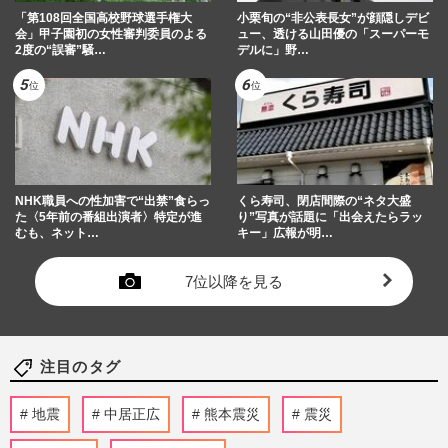
「第108回全国高校野球選手権大
小栗旬の“非公表長女”が顔隠しデビ
会」甲子園初の女性審判委員のよる
ュー、透ける山田優の「スーパーモ
2度の“誤審”騒…
デルに」野…
NHK職員への性加害で“出禁”食らっ
くら寿司、閉店間際の“ネタ大盛
た〈5年前の番組出演者〉特定が進
り”写真が話題に「出会えたらラッ
むも、ネット…
キー」広報が明…
7位以降を見る
注目のタグ
地震
中居正広
熊本震災
震災