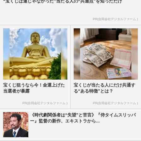
“宝くじは運じゃなかった”当たる人の“共通点”を知っただけ
PR(合同会社デジタルファーム )
宝くじ狙うなら今！金運上げた
宝くじが当たる人にだけ共通す
当選者が暴露
る“ある特徴”とは？
PR(合同会社デジタルファーム )
PR(合同会社デジタルファーム )
《時代劇関係者は“失望”と苦言》『侍タイムスリッパ
ー』監督の新作、エキストラから...