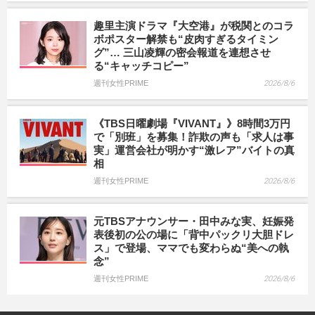
趣里主演ドラマ『大空港』が税関とのコラ
ボポスター解禁も“皮肉すぎるタイミン
グ”… 三山凌輝の密会報道を連想させ
る“キャッチコピー”
週刊女性PRIME
2026/8/6
《TBS日曜劇場『VIVANT』》8時間3万円
で「別班」を募集！詐欺の声も「求人は事
実」運営会社が明かす“激レア”バイトの真
相
週刊女性PRIME
2026/8/6
元TBSアナウンサー・田中みな実、妊娠発
表後初の公の場に「背中パックリ大胆ドレ
ス」で登場、ママでも変わらぬ“美への執
念”
週刊女性PRIME
2026/8/6