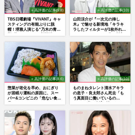
⭐ 高評価の記事(9.8)
⭐ 高評価の記事(10)
TBS日曜劇場『VIVANT』キャ
山田涼介が『一次元の挿し
スティングの有能ぶりに脱
木』で魅せる新境地「キラキ
帽！堺雅人演じる“乃木の青年
ラしたフィルターが1枚外れて
期”役は、そっくり説根強い
くれたら」アイドル像を封印
Mr.Children桜井和寿のバンド
した覚悟
マン長男・櫻井海音だった
⭐ 高評価の記事(8.6)
⭐ 高評価の記事(10)
惣菜が老化を早め、おにぎり
ものまねタレント清水アキラ
が居眠り運転の原因に、スー
の息子・良太郎さん死去「も
パー&コンビニの「危ない食
う真面目に働いているの
品」
で」、2度の逮捕も諦めなかっ
た芸能界“波乱に満ちた37年”