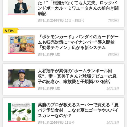
た！”「根拠がなくても大丈夫」ロックバ
ンドボーカル・ミワユータさんの前向き闘
病記
週刊女性2026年8月18日・25日号
7時間前
『ポケモンカード』バンダイのカードゲー
ムも転売対策に“マイナンバー”導入開始
「効果テキメン」広がる新システム
週刊女性PRIME
8時間前
大谷翔平が異例の“ホームランボール回
収”、妻・真美子さんと球場デビューの息
子の記念か、家族愛と子煩悩パパ秘話
週刊女性PRIME
2026/8/9
薬膳のプロが教えるスーパーで買える「夏
バテ予防食材」…なぜ夏にゴーヤやスパイ
スカレーなのか？
週刊女性2026年8月11日号
2026/8/9