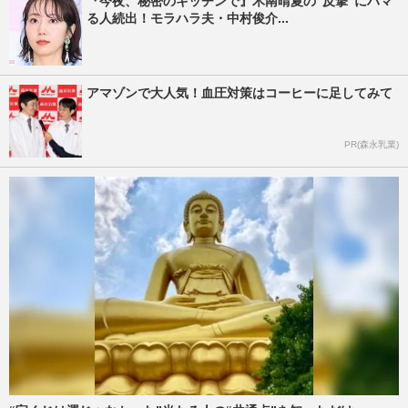
『今夜、秘密のキッチンで』木南晴夏の“反撃”にハマ
る人続出！モラハラ夫・中村俊介...
アマゾンで大人気！血圧対策はコーヒーに足してみて
PR(森永乳業)