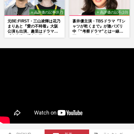
⭐ 高評価の記事(8.7)
⭐ 高評価の記事(10)
元BE:FIRST・三山凌輝は花乃
蒼井優主演・TBSドラマ『Tシ
まりあと『愛の不時着』大阪
ャツが乾くまで』が激バズリ
公演も出演、趣里はドラマ
中「“考察ドラマ”とは一線を
『大空港』番宣行脚に「メン
画している」散りばめられた
タル強すぎ」の実情
伏線よりも大事な要素