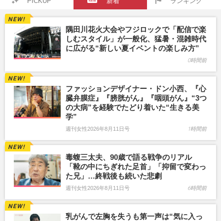
PICKUP
新着
ランキング
隅田川花火大会やフジロックで「配信で楽
しむスタイル」が一般化、猛暑・混雑時代
に広がる“新しい夏イベントの楽しみ方”
0時間前
ファッションデザイナー・ドン小西、『心
臓弁膜症』『膀胱がん』『咽頭がん』“3つ
の大病”を経験でたどり着いた“生きる美
学”
週刊女性2026年8月11日号
1時間前
毒蝮三太夫、90歳で語る戦争のリアル
「靴の中にちぎれた足首」「抑留で変わっ
た兄」…終戦後も続いた悲劇
週刊女性2026年8月11日号
6時間前
乳がんで左胸を失うも第一声は“気に入っ