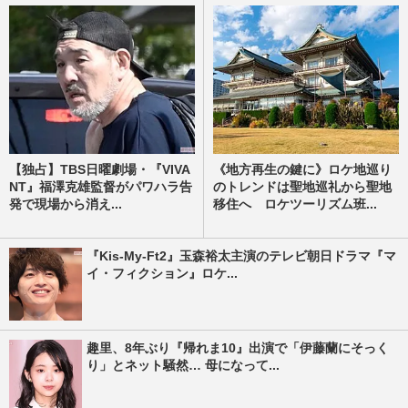
【独占】TBS日曜劇場・『VIVA
《地方再生の鍵に》ロケ地巡り
NT』福澤克雄監督がパワハラ告
のトレンドは聖地巡礼から聖地
発で現場から消え...
移住へ ロケツーリズム班...
『Kis-My-Ft2』玉森裕太主演のテレビ朝日ドラマ『マ
イ・フィクション』ロケ...
趣里、8年ぶり『帰れま10』出演で「伊藤蘭にそっく
り」とネット騒然… 母になって...