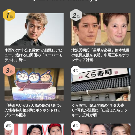
小栗旬の“非公表長女”が顔隠しデビ
滝沢秀明氏「男手が必要」熊本地震
ュー、透ける山田優の「スーパーモ
の復興支援を表明、中居正広もボラ
デルに」野…
ンティア計画…
『映画ちいかわ 人魚の島のひみつ』
くら寿司、閉店間際の“ネタ大盛
入場者特典第2弾にボンボンドロッ
り”写真が話題に「出会えたらラッ
プシール配布…
キー」広報が明…