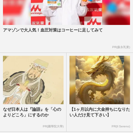
アマゾンで大人気！血圧対策はコーヒーに足してみて
PR(森永乳業)
なぜ日本人は『論語』を「心の
【1ヶ月以内に大金持ちになりた
よりどころ」にするのか
い人だけ見て下さい】
PR(國學院大學)
PR(Il Sereno)