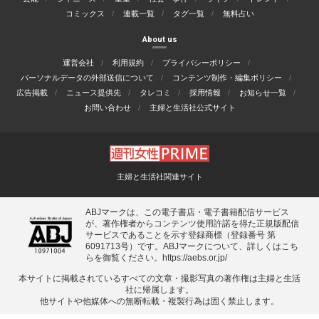
コミックス
連載一覧
タグ一覧
無料占い
About us
運営会社
利用規約
プライバシーポリシー
パーソナルデータの外部送信について
コンテンツ制作・編集ポリシー
広告掲載
ニュース提供先
タレコミ
採用情報
お知らせ一覧
お問い合わせ
主婦と生活社公式サイト
主婦と生活社関連サイト
ABJマークは、この電子書店・電子書籍配信サービス
が、著作権者からコンテンツ使用許諾を得た正規版配信
サービスであることを示す登録商標（登録番号 第
6091713号）です。ABJマークについて、詳しくはこち
らを御覧ください。
https://aebs.or.jp/
本サイトに掲載されているすべての⽂章・撮影写真の著作権は主婦と⽣活
社に帰属します。
他サイトや他媒体への無断転載・複製⾏為は固く禁⽌します。