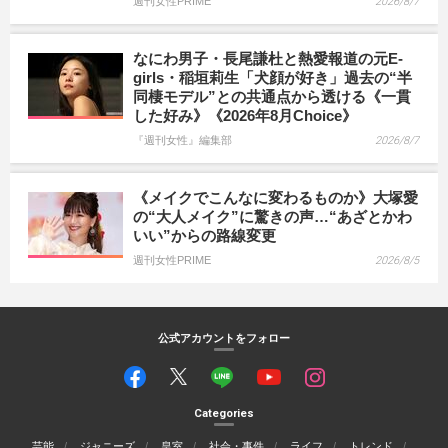
週刊女性PRIME
2026/8/7
なにわ男子・長尾謙杜と熱愛報道の元E-
girls・稲垣莉生「犬顔が好き」過去の“半
同棲モデル”との共通点から透ける《一貫
した好み》《2026年8月Choice》
『週刊女性』編集部
2026/8/7
《メイクでこんなに変わるものか》大塚愛
の“大人メイク”に驚きの声…“あざとかわ
いい”からの路線変更
週刊女性PRIME
2026/8/5
公式アカウントをフォロー
Categories
芸能
ジャニーズ
皇室
社会・事件
ライフ
トレンド