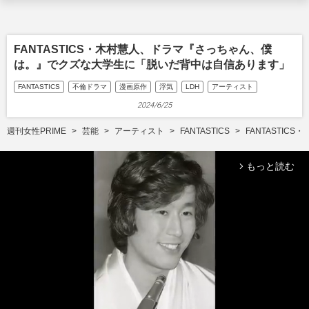
FANTASTICS・木村慧人、ドラマ『さっちゃん、僕
は。』でクズな大学生に「脱いだ背中は自信あります」
FANTASTICS
不倫ドラマ
漫画原作
浮気
LDH
アーティスト
2024/6/25
週刊女性PRIME
芸能
アーティスト
FANTASTICS
FANTASTI
もっと読む
arrow_forward_ios