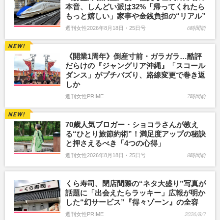
本音、しんどい派は32%「帰ってくれたら
もっと嬉しい」家事や金銭負担の“リアル”
週刊女性2026年8月18日・25日号
6時間前
《開業1周年》倒産寸前・ガラガラ…酷評
だらけの『ジャングリア沖縄』「スコール
ダンス」がプチバズり、路線変更で巻き返
しか
週刊女性PRIME
7時間前
70歳人気ブロガー・ショコラさんが教え
る“ひとり旅節約術”！満足度アップの秘訣
と押さえるべき「4つの心得」
週刊女性2026年8月18日・25日号
8時間前
くら寿司、閉店間際の“ネタ大盛り”写真が
話題に「出会えたらラッキー」広報が明か
した“幻サービス”『得々ゾーン』の全容
週刊女性PRIME
2026/8/7