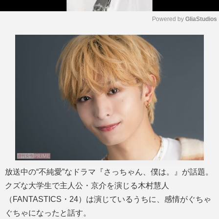
Powered by 
GliaStudios
M
u
t
e
放送中の“不純愛”なドラマ『さっちゃん、僕は。』が話題。
クズな大学生で主人公・京介を演じる木村慧人
（FANTASTICS・24）は演じているうちに、感情がぐちゃ
ぐちゃになったと話す。