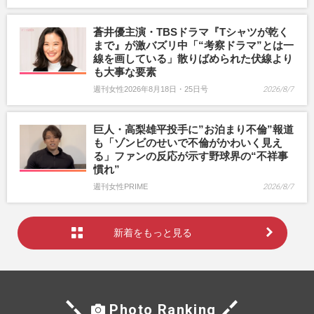
蒼井優主演・TBSドラマ『Tシャツが乾く
まで』が激バズリ中「“考察ドラマ”とは一
線を画している」散りばめられた伏線より
も大事な要素
週刊女性2026年8月18日・25日号
2026/8/7
巨人・高梨雄平投手に”お泊まり不倫”報道
も「ゾンビのせいで不倫がかわいく見え
る」ファンの反応が示す野球界の“不祥事
慣れ”
週刊女性PRIME
2026/8/7
新着をもっと見る
Photo Ranking