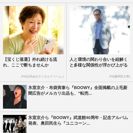
【宝くじ落選】外れ続ける流
人と環境の関わり合いを紐解く
れ、ここで断ちませんか
と多様な関係性が浮かび上がる
PR(合同会社デジタルファーム )
PR(國學院大學)
氷室京介・布袋寅泰ら『BOOWY』全面掲載の上毛新
聞広告がメルカリ出品も、“転売...
氷室京介ら『BOOWY』武道館40周年・記念アルバム
発表、奥田民生ら『ユニコーン...