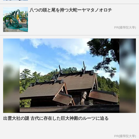
八つの頭と尾を持つ大蛇ーヤマタノオロチ
PR(國學院大學)
出雲大社の謎 古代に存在した巨大神殿のルーツに迫る
PR(國學院大學)