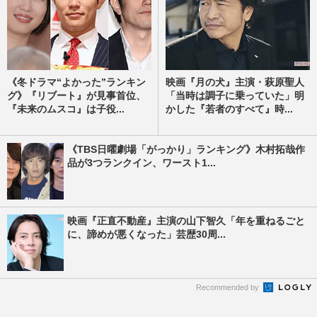
《冬ドラマ“よかった”ランキン
映画『月の犬』主演・萩原聖人
グ》『リブート』が見事首位、
「当時は調子に乗っていた」明
『未来のムスコ』は子役...
かした『若者のすべて』時...
《TBS日曜劇場「がっかり」ランキング》木村拓哉作
品が3つランクイン、ワースト1...
映画『正直不動産』主演の山下智久「年を重ねるごと
に、諦めが悪くなった」芸歴30周...
Recommended by