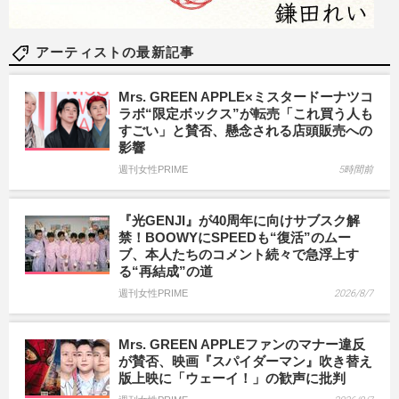
アーティストの最新記事
Mrs. GREEN APPLE×ミスタードーナツコ
ラボ“限定ボックス”が転売「これ買う人も
すごい」と賛否、懸念される店頭販売への
影響
週刊女性PRIME
5時間前
『光GENJI』が40周年に向けサブスク解
禁！BOOWYにSPEEDも“復活”のムー
ブ、本人たちのコメント続々で急浮上す
る“再結成”の道
週刊女性PRIME
2026/8/7
Mrs. GREEN APPLEファンのマナー違反
が賛否、映画『スパイダーマン』吹き替え
版上映に「ウェーイ！」の歓声に批判