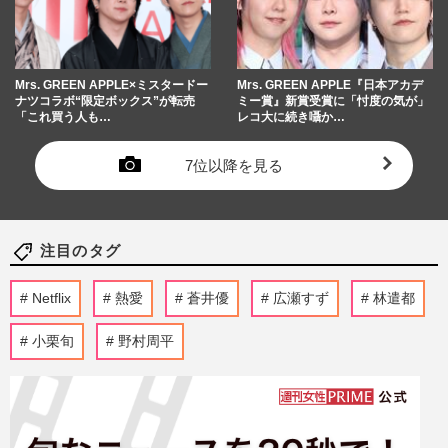
Mrs. GREEN APPLE×ミスタードー
Mrs. GREEN APPLE『日本アカデ
ナツコラボ“限定ボックス”が転売
ミー賞』新賞受賞に「忖度の気が」
「これ買う人も…
レコ大に続き囁か…
7位以降を見る
注目のタグ
Netflix
熱愛
蒼井優
広瀬すず
林遣都
小栗旬
野村周平