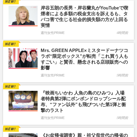
岸谷五朗の長男・岸谷蘭丸がYouTubeで喫
煙者による多額の税金支出を訴えるも、タ
バコ害で生じる社会的損失額の方が上回る
実情
週刊女性PRIME
4時間前
Mrs. GREEN APPLE×ミスタードーナツコ
ラボ“限定ボックス”が転売「これ買う人も
すごい」と賛否、懸念される店頭販売への
影響
週刊女性PRIME
5時間前
『映画ちいかわ 人魚の島のひみつ』入場
者特典第2弾にボンボンドロップシール配
布、“ファン以外”も飛びついた第1弾と衝
撃のラスト
週刊女性PRIME
5時間前
《お盆帰省調査》親・祖父母世代の帰省の