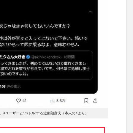
Xユーザーと“バトル”する近藤顕彦氏（本人のXより）