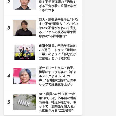
道！下半身強調の「過激す
ぎる三角水着」公開でネッ
トざわつき
巨人・高梨雄平投手に”お泊
まり不倫”報道も「ゾンビの
せいで不倫がかわいく見え
る」ファンの反応が示す野
球界の“不祥事慣れ”
市議会議員の平均年収は約
700万円！ ドラマ『銀河の
一票』のように「あなたが
立候補」という選択肢
ぱーてぃーちゃん・信子、
衝撃のすっぴん姿に《ギャ
ルメイクよりいい》の
声…“お嬢様な素顔”とのギ
ャップで好感度爆上がり
NHK職員への性加害で“出
禁”食らった〈5年前の番組
出演者〉特定が進むも、ネ
ットで「無関係な個人名」
も拡散される“二次被害”