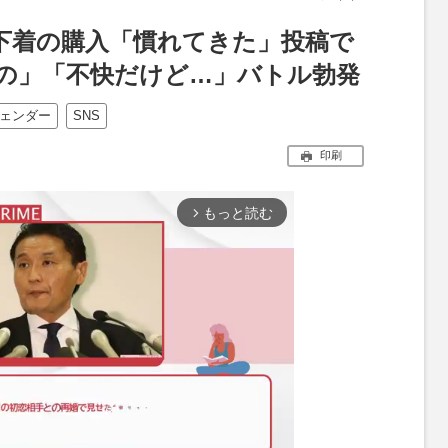
性下着の購入「慣れてきた」投稿で
の」「不快だけど…」バトル勃発
ェンダー
SNS
印刷
もっと読む
arrow_forward_ios