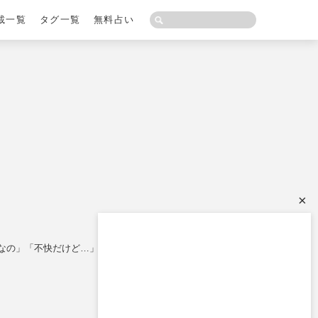
載一覧
タグ一覧
無料占い
×
うなの」「不快だけど…」バトル勃発