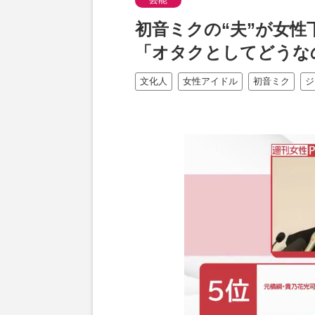
初音ミクの“夫”が女
「オタクとしてどうな
文化人
女性アイドル
初音ミク
ジ