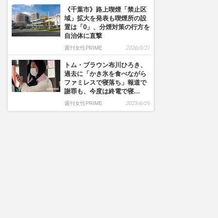
《千葉市》路上喫煙「禁止区
域」拡大を発表も喫煙所の設
置は「0」、分煙対策の行方を
自治体に直撃
週刊女性PRIME
2026/5/27
トム・ブラウン布川ひろき、
過去に「かき氷を食べながら
ファミレスで寝落ち」報道で
謝罪も、今度は終電で寝…
週刊女性PRIME
2023/6/29