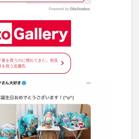
Powered by 
GliaStudios
M
u
t
e
下着を買うのに慣れてきた」初音
日を祝う近藤氏