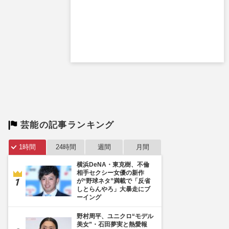
芸能の記事ランキング
1時間
24時間
週間
月間
横浜DeNA・東克樹、不倫
相手セクシー女優の新作
が“野球ネタ”満載で「反省
しとらんやろ」大暴走にブ
ーイング
野村周平、ユニクロ“モデル
美女”・石田夢実と熱愛報