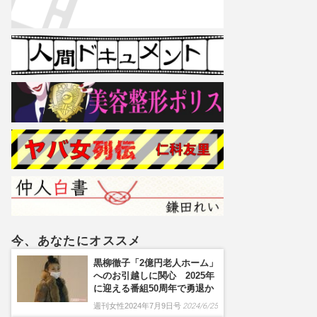
今、あなたにオススメ
黒柳徹子「2億円老人ホーム」
へのお引越しに関心 2025年
に迎える番組50周年で勇退か
週刊女性2024年7月9日号
2024/6/25