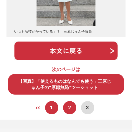
「いつも演技がかっている」？ 三原じゅん子議員
次のページは
【写真】「使えるものはなんでも使う」三原じ
ゅん子の“厚顔無恥”ツーショット
1
2
3