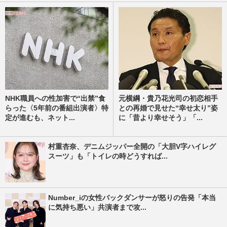
NHK職員への性加害で“出禁”食
元横綱・貴乃花光司の初恋相手
らった〈5年前の番組出演者〉特
との再婚で見せた“幸せ太り”姿
定が進むも、ネット...
に「昔より幸せそう」「...
村重杏奈、デニムジッパー全開の「大胆V字ハイレグ
スーツ」も「トイレの時どうすれば...
Number_iの女性バックダンサーが怒りの告発「本当
に気持ち悪い」共演者まで攻...