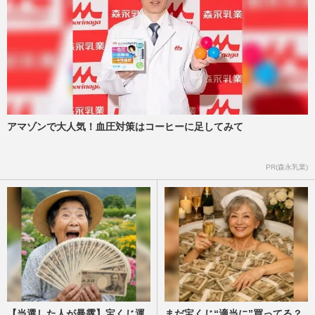
からは被災地にテント、半導体大手
『TSMC』は2億5000万！台湾と…
週刊女性PRIME
2026/8/6
茂木敏充外務大臣、メキシコでのコーヒー
ブレイク動画が物議「何やってるの？」熊
本地震・円安の“国内状況…
週刊女性PRIME
2026/8/6
アマゾンで大人気！血圧対策はコーヒーに足してみて
高市早苗首相、消費税減税・物価高対策を
PR(森永乳業)
後回しで支持率急落、V字回復への目玉人
事は国民民主・玉木雄一郎…
週刊女性2026年8月18日・25日号
2026/8/6
【当選した人が暴露】宝くじ運
まだ宝くじ“適当に”買ってる？