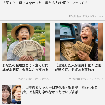
「宝くじ、運じゃなかった」当たる人は“同じこと”してる
PR(合同会社デジタルファーム )
あなたの金運はどう？宝くじに
【当選した人が暴露】宝くじ運
縁がある時、金運はこう変わる
が動く時、必ずある前触れ
PR(合同会社デジタルファーム )
PR(合同会社デジタルファーム )
川口春奈＆サッカー日本代表・板倉滉「匂わせゼロ
婚」でも隠しきれなかったセレブすぎ...