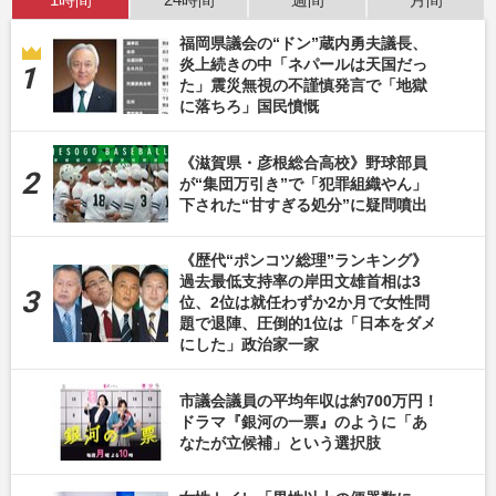
福岡県議会の“ドン”蔵内勇夫議長、
炎上続きの中「ネパールは天国だっ
た」震災無視の不謹慎発言で「地獄
に落ちろ」国民憤慨
《滋賀県・彦根総合高校》野球部員
が“集団万引き”で「犯罪組織やん」
下された“甘すぎる処分”に疑問噴出
《歴代“ポンコツ総理”ランキング》
過去最低支持率の岸田文雄首相は3
位、2位は就任わずか2か月で女性問
題で退陣、圧倒的1位は「日本をダメ
にした」政治家一家
市議会議員の平均年収は約700万円！
ドラマ『銀河の一票』のように「あ
なたが立候補」という選択肢