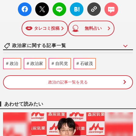
facebo
X ポス
LINE
はてな
コメン
ok い
ト
ブック
ト
いね
マーク
に追加
タレコミ投稿
無料占い
政治家に関する記事一覧
《1%の消費減税》自民党・小渕優子氏、
政治
政治家
自民党
石破茂
高市早苗首相の“代替財源”ナシに反発も
「揚げ足取りではなく」求め…
週刊女性PRIME
2026/8/7
政治の記事一覧を見る
福岡県議会の“ドン”蔵内勇夫議長、炎上続
きの中「ネパールは天国だった」震災無視
あわせて読みたい
の不謹慎発言で「地獄に…
週刊女性PRIME
2026/8/6
くまモンと仲良しの“高雄熊”がいる高雄市