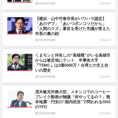
週刊女性PRIME
2026/8/6
【横浜・山中竹春市長がパワハラ認定】
「あのデブ」「あいつポンコツだから」
「人間のクズ」暴言を受けた市議が答えた
市長の裏の顔
週刊女性PRIME
2026/8/6
くまモンと仲良しの“高雄熊”がいる高雄市
からは被災地にテント、半導体大手
『TSMC』は2億5000万！台湾との支え合
いの歴史
週刊女性PRIME
2026/8/6
茂木敏充外務大臣、メキシコでのコーヒー
ブレイク動画が物議「何やってるの？」熊
本地震・円安の“国内状況”で問われるSNS
のTPO
週刊女性PRIME
2026/8/6