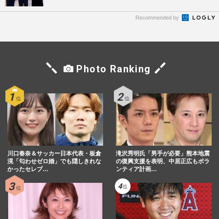
Recommended by
Photo Ranking
川口春奈＆サッカー日本代表・板倉
滝沢秀明氏「男手が必要」熊本地震
滉「匂わせゼロ婚」でも隠しきれな
の復興支援を表明、中居正広もボラ
かったセレブ…
ンティア計画…