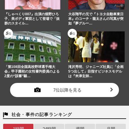
『しゃべくり007』出演の畑野ひろ
大谷翔平の兄で『トヨタ自動車東日
子、美ボディ軍団として登場で「抜
本』のコーチ・龍太さんの写真が突
群のスタイル…
如『夢グルー…
「第108回全国高校野球選手権大
滝沢秀明、ジャニーズ社員に「企画
会」甲子園初の女性審判委員のよる
5つ出して」目指すビジネスモデル
2度の“誤審”騒…
は『米津玄師…
7位以降を見る
社会・事件の記事ランキング
1時間
24時間
週間
月間