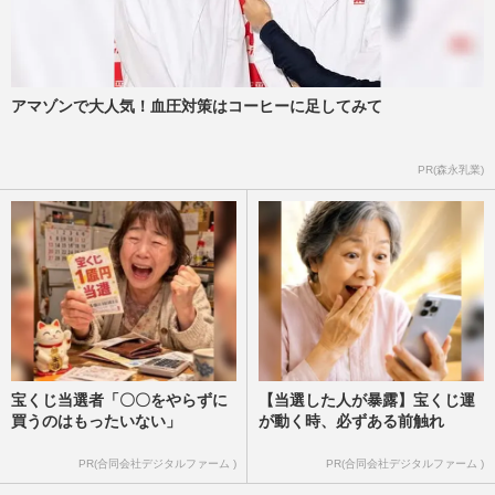
アマゾンで大人気！血圧対策はコーヒーに足してみて
PR(森永乳業)
宝くじ当選者「〇〇をやらずに
【当選した人が暴露】宝くじ運
買うのはもったいない」
が動く時、必ずある前触れ
PR(合同会社デジタルファーム )
PR(合同会社デジタルファーム )