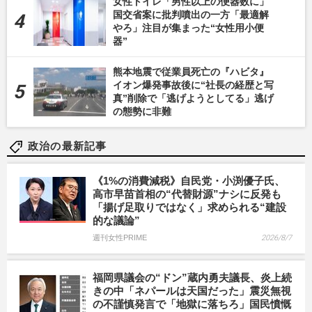
女性トイレ「男性以上の便器数に」
国交省案に批判噴出の一方「最適解
やろ」注目が集まった“女性用小便
器”
熊本地震で従業員死亡の『ハビタ』
イオン爆発事故後に“社長の経歴と写
真”削除で「逃げようとしてる」逃げ
の態勢に非難
政治の最新記事
《1%の消費減税》自民党・小渕優子氏、
高市早苗首相の“代替財源”ナシに反発も
「揚げ足取りではなく」求められる“建設
的な議論”
週刊女性PRIME
2026/8/7
福岡県議会の“ドン”蔵内勇夫議長、炎上続
きの中「ネパールは天国だった」震災無視
の不謹慎発言で「地獄に落ちろ」国民憤慨