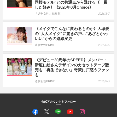
同棲モデル”との共通点から透ける《一貫
した好み》《2026年8月Choice》
『週刊女性』編集部
2026/8/7
《メイクでこんなに変わるものか》大塚愛
の“大人メイク”に驚きの声…“あざとかわ
いい”からの路線変更
週刊女性PRIME
2026/8/5
《デビュー30周年のSPEED》メンバー・
新垣仁絵さんデザインのカセットテープ販
売も「再生できない」奇策に戸惑うファン
も
週刊女性PRIME
2026/8/5
公式アカウントをフォロー