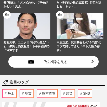
倫”報道も「ゾンビのせいで不倫が
た〈5年前の番組出演者〉特定が進
かわいく見え…
むも、ネット…
野村周平、ユニクロ“モデル美女”・
中居正広、武田舞香との“6年愛”の
石田夢実と熱愛報道！下半身強調の
ウラで隠してきた「年下女性の存
「過激すぎ…
在」
7位以降を見る
注目のタグ
炎上
地震
熊本震災
震災
SNS