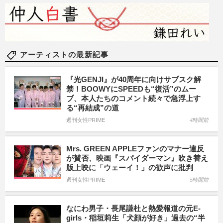
アーティストの最新記事
『光GENJI』が40周年に向けサブスク解
禁！BOOWYにSPEEDも“復活”のムー
ブ、本人たちのコメント続々で急浮上す
る“再結成”の道
週刊女性PRIME
4時間前
Mrs. GREEN APPLEファンのマナー違反
が賛否、映画『スパイダーマン』吹き替え
版上映に「ウェーイ！」の歓声に批判
週刊女性PRIME
5時間前
なにわ男子・長尾謙杜と熱愛報道の元E-
girls・稲垣莉生「犬顔が好き」過去の“半