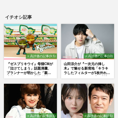
イチオシ記事
⭐ 高評価の記事(9.5)
⭐ 高評価の記事(10)
『ゼスプリキウイ』母猫CMが
山田涼介が『一次元の挿し
「泣けてしまう」話題沸騰、
木』で魅せる新境地「キラキ
プランナーが明かした「親に
ラしたフィルターが1枚外れて
連絡したくなる」制作秘話
くれたら」アイドル像を封印
した覚悟
⭐ 高評価の記事(8.5)
⭐ 高評価の記事(8.5)