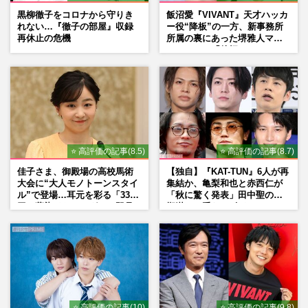
黒柳徹子をコロナから守りき
飯沼愛『VIVANT』天才ハッカ
れない…『徹子の部屋』収録
ー役“降板”の一方、新事務所
再休止の危機
所属の裏にあった堺雅人マネ
ージャーの「後押し」
⭐ 高評価の記事(8.5)
⭐ 高評価の記事(8.7)
佳子さま、御殿場の高校馬術
【独自】『KAT-TUN』6人が再
大会に“大人モノトーンスタイ
集結か、亀梨和也と赤西仁が
ル”で登場…耳元を彩る「3300
「秋に驚く発表」田中聖の刑
円の藍染イヤリング」は即品
期満了と重なる“匂わせ”では
薄に
ない理由
⭐ 高評価の記事(10)
⭐ 高評価の記事(9.8)