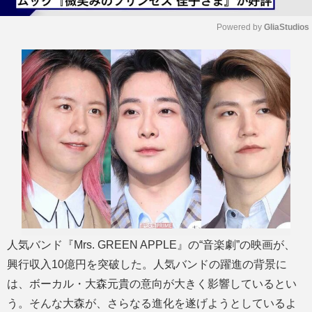
Powered by 
GliaStudios
M
u
t
e
人気バンド『Mrs. GREEN APPLE』の“音楽劇”の映画が、
興行収入10億円を突破した。人気バンドの躍進の背景に
は、ボーカル・大森元貴の意向が大きく影響しているとい
う。そんな大森が、さらなる進化を遂げようとしているよ