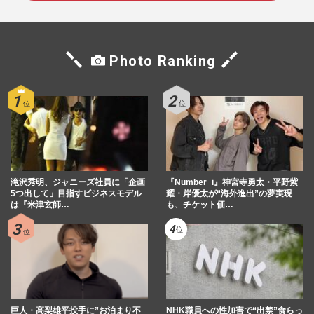
Photo Ranking
滝沢秀明、ジャニーズ社員に「企画
『Number_i』神宮寺勇太・平野紫
5つ出して」目指すビジネスモデル
耀・岸優太が“海外進出”の夢実現
は『米津玄師…
も、チケット価…
巨人・高梨雄平投手に”お泊まり不
NHK職員への性加害で“出禁”食らっ