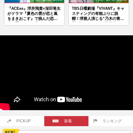
『ACEes』浮所飛貴×深田竜生
TBS日曜劇場『VIVANT』キャ
がドラマ『夏色の雲が恋と嵐
スティングの有能ぶりに脱
をまきおこす』で挑んだ恋人
帽！堺雅人演じる“乃木の青年
役、照れながら挑んだキュン
期”役は、そっくり説根強い
シーン秘話
Mr.Children桜井和寿のバンド
マン長男・櫻井海音だった
PICKUP
新着
ランキング