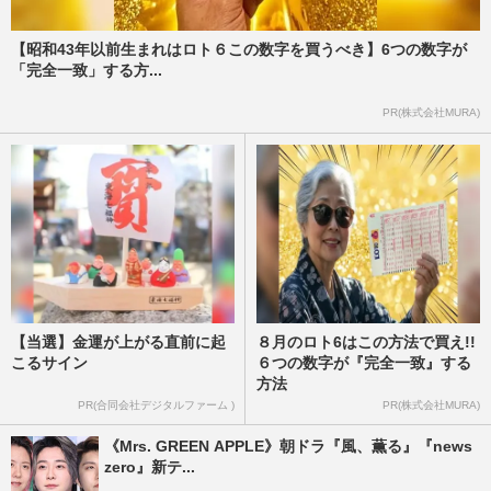
【昭和43年以前生まれはロト６この数字を買うべき】6つの数字が
「完全一致」する方...
PR(株式会社MURA)
【当選】金運が上がる直前に起
８月のロト6はこの方法で買え!!
こるサイン
６つの数字が『完全一致』する
方法
PR(合同会社デジタルファーム )
PR(株式会社MURA)
《Mrs. GREEN APPLE》朝ドラ『風、薫る』『news
zero』新テ...