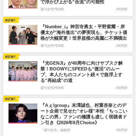
で浮かび上がる“合流”の可能性
週刊女性PRIME
3時間前
『Number_i』神宮寺勇太・平野紫耀・岸
優太が“海外進出”の夢実現も、チケット価
格が大幅変更！世界規模の高騰に不満噴出
週刊女性PRIME
3時間前
『光GENJI』が40周年に向けサブスク解
禁！BOOWYにSPEEDも“復活”のムー
ブ、本人たちのコメント続々で急浮上す
る“再結成”の道
週刊女性PRIME
4時間前
『Aぇ!group』末澤誠也、村重杏奈とのデ
ート企画で見せた“オレ様”本性「ちっこい
なこの男」ファンの擁護も虚しく視聴者ド
ン引き《2026年8月Choice》
『週刊女性』編集部
5時間前