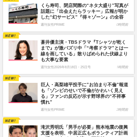
くら寿司、閉店間際の“ネタ大盛り”写真が
話題に「出会えたらラッキー」広報が明か
した“幻サービス”『得々ゾーン』の全容
週刊女性PRIME
0時間前
蒼井優主演・TBSドラマ『Tシャツが乾く
まで』が激バズリ中「“考察ドラマ”とは一
線を画している」散りばめられた伏線より
も大事な要素
週刊女性2026年8月18日・25日号
1時間前
巨人・高梨雄平投手に”お泊まり不倫”報道
も「ゾンビのせいで不倫がかわいく見え
る」ファンの反応が示す野球界の“不祥事
慣れ”
週刊女性PRIME
2時間前
滝沢秀明氏「男手が必要」熊本地震の復興
支援を表明、中居正広もボランティア計画