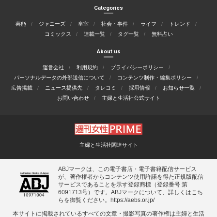
Categories
芸能
ジャニーズ
皇室
社会・事件
ライフ
トレンド
コミックス
連載一覧
タグ一覧
無料占い
About us
運営会社
利用規約
プライバシーポリシー
パーソナルデータの外部送信について
コンテンツ制作・編集ポリシー
広告掲載
ニュース提供先
タレコミ
採用情報
お知らせ一覧
お問い合わせ
主婦と生活社公式サイト
主婦と生活社関連サイト
ABJマークは、この電子書店・電子書籍配信サービス
が、著作権者からコンテンツ使用許諾を得た正規版配信
サービスであることを示す登録商標（登録番号 第
6091713号）です。ABJマークについて、詳しくはこち
らを御覧ください。
https://aebs.or.jp/
本サイトに掲載されているすべての⽂章・撮影写真の著作権は主婦と⽣活