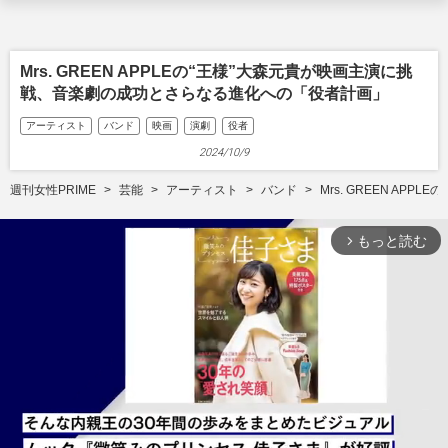
Mrs. GREEN APPLEの“王様”大森元貴が映画主演に挑
戦、音楽劇の成功とさらなる進化への「役者計画」
アーティスト
バンド
映画
演劇
役者
2024/10/9
週刊女性PRIME
芸能
アーティスト
バンド
Mrs. GREEN A
もっと読む
arrow_forward_ios