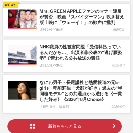
Mrs. GREEN APPLEファンのマナー違反
が賛否、映画『スパイダーマン』吹き替え
版上映に「ウェーイ！」の歓声に批判
週刊女性PRIME
5時間前
NHK職員の性被害問題「受信料払ってい
るんだから…」出演者非公表の“逃げ腰姿
勢”で問われる公共放送の責任
週刊女性PRIME
2026/8/7
なにわ男子・長尾謙杜と熱愛報道の元E-
girls・稲垣莉生「犬顔が好き」過去の“半
同棲モデル”との共通点から透ける《一貫
した好み》《2026年8月Choice》
『週刊女性』編集部
2026/8/7
新着をもっと見る