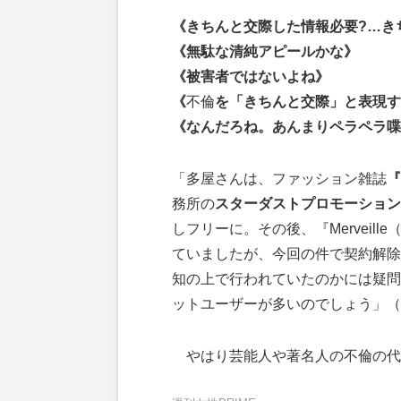
《きちんと交際した情報必要?…き
《無駄な清純アピールかな》
《被害者ではないよね》
《
不倫
を「きちんと交際」と表現す
《なんだろね。あんまりペラペラ喋
「多屋さんは、ファッション雑誌
『
務所の
スターダストプロモーション
しフリーに。その後、『Merveil
ていましたが、今回の件で契約解除
知の上で行われていたのかには疑問
ットユーザーが多いのでしょう」（
やはり芸能人や著名人の不倫の代