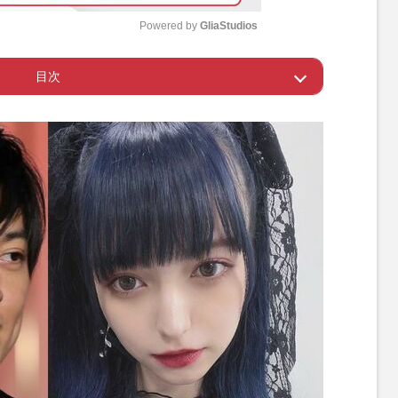
Powered by 
GliaStudios
目次
M
u
ちんと交際」と表現するの草》
t
e