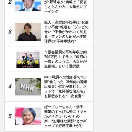
が“野球ネタ”満載で「反省
しとらんやろ」大暴走にブ
ーイング
巨人・高梨雄平投手に”お泊
まり不倫”報道も「ゾンビの
せいで不倫がかわいく見え
る」ファンの反応が示す野
球界の“不祥事慣れ”
市議会議員の平均年収は約
700万円！ ドラマ『銀河の
一票』のように「あなたが
立候補」という選択肢
NHK職員への性加害で“出
禁”食らった〈5年前の番組
出演者〉特定が進むも、ネ
ットで「無関係な個人名」
も拡散される“二次被害”
ぱーてぃーちゃん・信子、
衝撃のすっぴん姿に《ギャ
ルメイクよりいい》の
声…“お嬢様な素顔”とのギ
ャップで好感度爆上がり