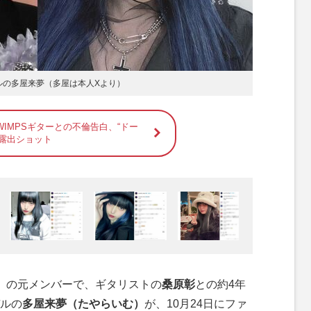
デルの多屋来夢（多屋は本人Xより）
WIMPSギターとの不倫告白、“ドー
胆露出ショット
S』の元メンバーで、ギタリストの
桑原彰
との約4年
ルの
多屋来夢（たやらいむ）
が、10月24日にファ