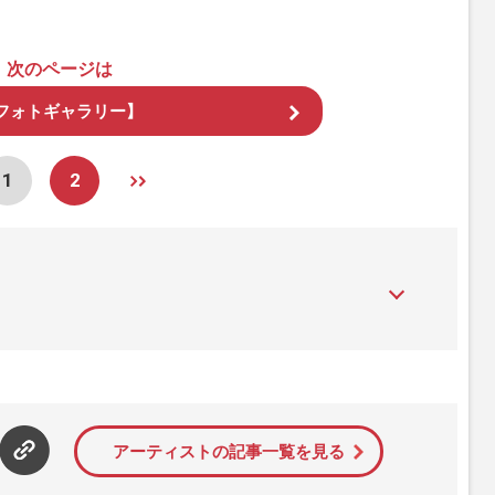
次のページは
フォトギャラリー】
1
2
』は、2015年（平成27年）1月に開設された主婦と生活社が運
性PRIME』編集者が担当する連載陣の執筆記事を配信するほ
された記事から、インターネット利用者層にとって特に関心の
て配信しています！
アーティストの記事一覧を見る