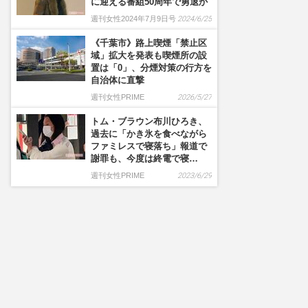
に迎える番組50周年で勇退か
週刊女性2024年7月9日号
2024/6/25
《千葉市》路上喫煙「禁止区
域」拡大を発表も喫煙所の設
置は「0」、分煙対策の行方を
自治体に直撃
週刊女性PRIME
2026/5/27
トム・ブラウン布川ひろき、
過去に「かき氷を食べながら
ファミレスで寝落ち」報道で
謝罪も、今度は終電で寝…
週刊女性PRIME
2023/6/29