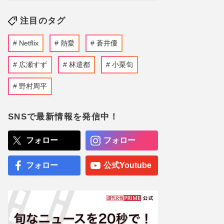
注目のタグ
Netflix
熱愛
蒼井優
広瀬すず
林遣都
小栗旬
野村周平
SNSで最新情報を発信中！
フォロー
フォロー
フォロー
公式Youtube