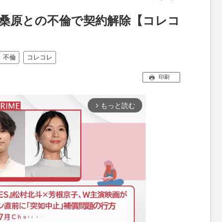
PS桑原との不倫で契約解除【コレコ
】
不倫
コレコレ
印刷
もっと読む
arrow_forward_ios