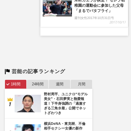
木村カエラが疾走！ セレブ幼
稚園の運動会に参加した父母
「まるでバタフライ」
週刊女性2017年10月31日号
2017/10/17
芸能の記事ランキング
1時間
24時間
週間
月間
野村周平、ユニクロ“モデル
美女”・石田夢実と熱愛報
道！下半身強調の「過激す
ぎる三角水着」公開でネッ
トざわつき
横浜DeNA・東克樹、不倫
相手セクシー女優の新作