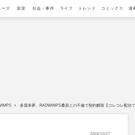
ニーズ
皇室
社会・事件
ライフ
トレンド
コミックス
連
WIMPS
多屋来夢、RADWIMPS桑原との不倫で契約解除【コレコレ配信
2024/10/27