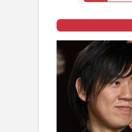
Page 1
ー 《不倫を「き