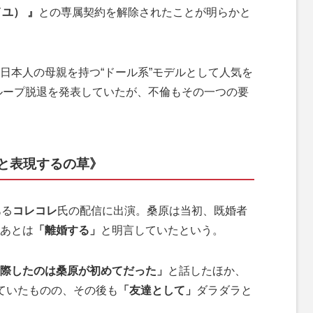
イユ） 』
との専属契約を解除されたことが明らかと
本人の母親を持つ“ドール系”モデルとして人気を
グループ脱退を発表していたが、不倫もその一つの要
と表現するの草》
ある
コレコレ
氏の配信に出演。桑原は当初、既婚者
あとは
「離婚する」
と明言していたという。
際したのは桑原が初めてだった」
と話したほか、
ていたものの、その後も
「友達として」
ダラダラと