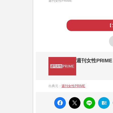
週刊女性PRIME
【
週刊女性PRIME
『週刊女性PRIME（シュージョプライム）
営する日本のニュースサイトです。『週刊女
出典元：
週刊女性PRIME
か、女性週刊誌『週刊女性』の誌面に掲載
高い題材の記事を、WEB向けにリライトし
faceboo
X ポス
LINE
はてな
k いい
ト
ブック
ね
マーク
に追加