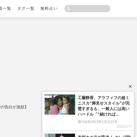
載一覧
タグ一覧
無料占い
×
工藤静香、アラフィフの超ミ
ニスカ“脚見せスタイル”が完
での告白が波紋】
璧すぎるも、一般人には高い
ハードル「“細ければ…
週刊女性2023年2月21日号
2023/2/11