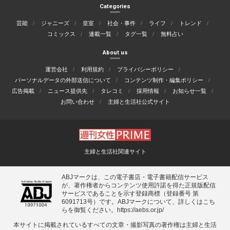
Categories
芸能
ジャニーズ
皇室
社会・事件
ライフ
トレンド
コミックス
連載一覧
タグ一覧
無料占い
About us
運営会社
利用規約
プライバシーポリシー
パーソナルデータの外部送信について
コンテンツ制作・編集ポリシー
広告掲載
ニュース提供先
タレコミ
採用情報
お知らせ一覧
お問い合わせ
主婦と生活社公式サイト
主婦と生活社関連サイト
ABJマークは、この電子書店・電子書籍配信サービス
が、著作権者からコンテンツ使用許諾を得た正規版配信
サービスであることを示す登録商標（登録番号 第
6091713号）です。ABJマークについて、詳しくはこち
らを御覧ください。
https://aebs.or.jp/
本サイトに掲載されているすべての⽂章・撮影写真の著作権は主婦と⽣活