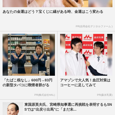
あなたの金運はどう？宝くじに縁がある時、金運はこう変わる
PR(合同会社デジタルファーム )
「たばこ税なし」600円→83円
アマゾンで大人気！血圧対策は
の新型タバコに喫煙者群がる
コーヒーに足してみて
PR(株式会社HAL)
PR(森永乳業)
東国原英夫氏、宮崎県知事選に再挑戦を表明するもSN
Sでは“出戻り出馬”に「まだ未...