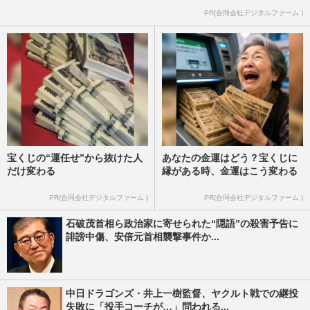
PR(合同会社デジタルファーム )
宝くじの“運任せ”から抜けた人
あなたの金運はどう？宝くじに
だけ変わる
縁がある時、金運はこう変わる
PR(合同会社デジタルファーム )
PR(合同会社デジタルファーム )
石破茂首相ら政治家に寄せられた“隠語”の殺害予告に
誹謗中傷、安倍元首相襲撃事件か...
中日ドラゴンズ・井上一樹監督、ヤクルト戦での継投
失敗に「投手コーチが…」問われる...