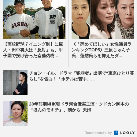
【高校野球７イニング制】に巨
《「辞めてほしい」女性議員ラ
人・田中将大は「反対」も、甲
ンキングTOP5》三原じゅん子
子園で投げ合った斎藤佑樹...
氏、蓮舫氏らを抑えたダ...
チョン・イル、ドラマ『犯罪者』出演で“東京ひとり暮
らし”を告白！「ホテルは苦手、...
28年前期NHK朝ドラ河合優実主演・クドカン脚本の
『ほんのモキチ』、朝から“夫婦...
Recommended by