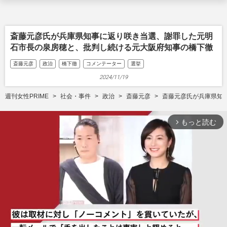
斎藤元彦氏が兵庫県知事に返り咲き当選、謝罪した元明
石市長の泉房穂と、批判し続ける元大阪府知事の橋下徹
斎藤元彦
政治
橋下徹
コメンテーター
選挙
2024/11/19
週刊女性PRIME
社会・事件
政治
斎藤元彦
斎藤元彦氏が兵庫県知
もっと読む
arrow_forward_ios