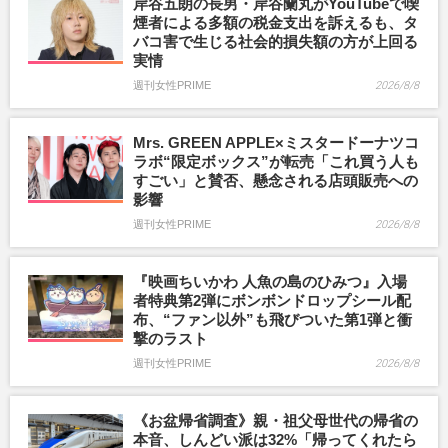
岸谷五朗の長男・岸谷蘭丸がYouTubeで喫
煙者による多額の税金支出を訴えるも、タ
バコ害で生じる社会的損失額の方が上回る
実情
週刊女性PRIME
2026/8/8
Mrs. GREEN APPLE×ミスタードーナツコ
ラボ“限定ボックス”が転売「これ買う人も
すごい」と賛否、懸念される店頭販売への
影響
週刊女性PRIME
2026/8/8
『映画ちいかわ 人魚の島のひみつ』入場
者特典第2弾にボンボンドロップシール配
布、“ファン以外”も飛びついた第1弾と衝
撃のラスト
週刊女性PRIME
2026/8/8
《お盆帰省調査》親・祖父母世代の帰省の
本音、しんどい派は32%「帰ってくれたら