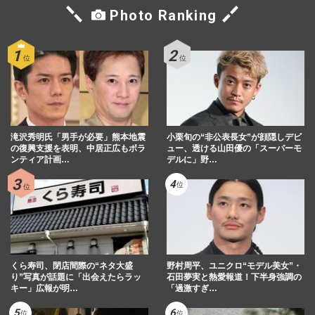
Photo Ranking
滝沢秀明氏「男手が必要」熊本地震
小栗旬の“非公表長女”が顔隠しデビ
の復興支援を表明、中居正広もボラ
ュー、透ける山田優の「スーパーモ
ンティア計画…
デルに」野…
くら寿司、閉店間際の“ネタ大盛
野村周平、ユニクロ“モデル美女”・
り”写真が話題に「出会えたらラッ
石田夢実と熱愛報道！下半身強調の
キー」広報が明…
「過激すぎ…