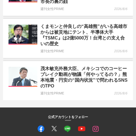
市長の裏の顔
週刊女性PRIME
2026/8/6
くまモンと仲良しの“高雄熊”がいる高雄市
からは被災地にテント、半導体大手
『TSMC』は2億5000万！台湾との支え合
いの歴史
週刊女性PRIME
2026/8/6
茂木敏充外務大臣、メキシコでのコーヒー
ブレイク動画が物議「何やってるの？」熊
本地震・円安の“国内状況”で問われるSNS
のTPO
週刊女性PRIME
2026/8/6
公式アカウントをフォロー