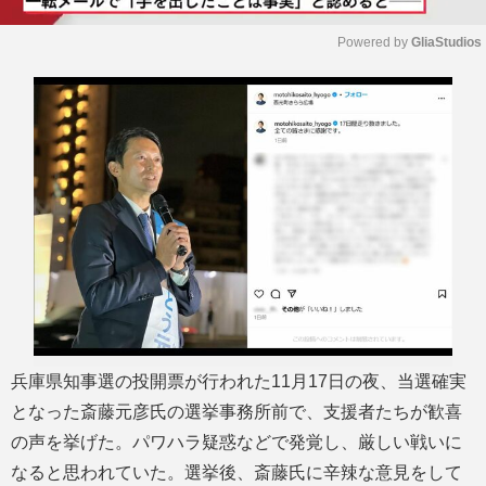
Powered by 
GliaStudios
M
u
t
e
兵庫県知事選の投開票が行われた11月17日の夜、当選確実
となった斎藤元彦氏の選挙事務所前で、支援者たちが歓喜
の声を挙げた。パワハラ疑惑などで発覚し、厳しい戦いに
なると思われていた。選挙後、斎藤氏に辛辣な意見をして