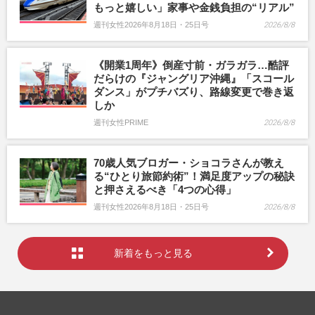
もっと嬉しい」家事や金銭負担の“リアル”
週刊女性2026年8月18日・25日号
2026/8/8
《開業1周年》倒産寸前・ガラガラ…酷評
だらけの『ジャングリア沖縄』「スコール
ダンス」がプチバズり、路線変更で巻き返
しか
週刊女性PRIME
2026/8/8
70歳人気ブロガー・ショコラさんが教え
る“ひとり旅節約術”！満足度アップの秘訣
と押さえるべき「4つの心得」
週刊女性2026年8月18日・25日号
2026/8/8
新着をもっと見る