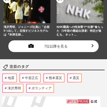
滝沢秀明、ジャニーズ社員に「企画
NHK職員への性加害で“出禁”食らっ
5つ出して」目指すビジネスモデル
た〈5年前の番組出演者〉特定が進
は『米津玄師…
むも、ネット…
7位以降を見る
注目のタグ
地震
中居正広
熊本震災
震災
滝沢秀明
ボランティア