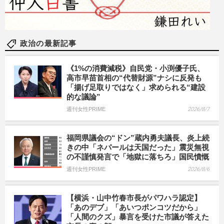
政治の最新記事
《1%の消費減税》自民党・小渕優子氏、
高市早苗首相の“代替財源”ナシに反発も
「揚げ足取りではなく」求められる“建設
的な議論”
週刊女性PRIME
2026/8/7
福岡県議会の“ドン”蔵内勇夫議長、炎上続
きの中「ネパールは天国だった」震災無視
の不謹慎発言で「地獄に落ちろ」国民憤慨
週刊女性PRIME
2026/8/6
【横浜・山中竹春市長がパワハラ認定】
「あのデブ」「あいつポンコツだから」
「人間のクズ」暴言を受けた市議が答えた