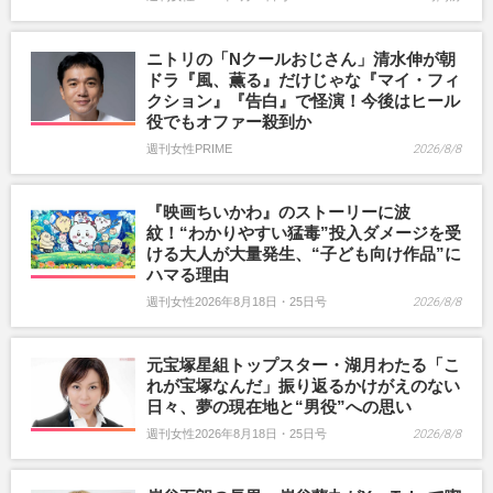
ニトリの「Nクールおじさん」清水伸が朝
ドラ『風、薫る』だけじゃな『マイ・フィ
クション』『告白』で怪演！今後はヒール
役でもオファー殺到か
週刊女性PRIME
2026/8/8
『映画ちいかわ』のストーリーに波
紋！“わかりやすい猛毒”投入ダメージを受
ける大人が大量発生、“子ども向け作品”に
ハマる理由
週刊女性2026年8月18日・25日号
2026/8/8
元宝塚星組トップスター・湖月わたる「こ
れが宝塚なんだ」振り返るかけがえのない
日々、夢の現在地と“男役”への思い
週刊女性2026年8月18日・25日号
2026/8/8