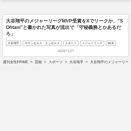
大谷翔平のメジャーリーグMVP受賞をXでリークか、“S
Ohtani”と書かれた写真が流出で「守秘義務とかあるだ
ろ」
大谷翔平
ロサンゼルス・エンゼルス
スポーツ
メジャーリーグ
MLB
2024/11/21
週刊女性PRIME
芸能
スポーツ
大谷翔平
大谷翔平のメジャーリーグM