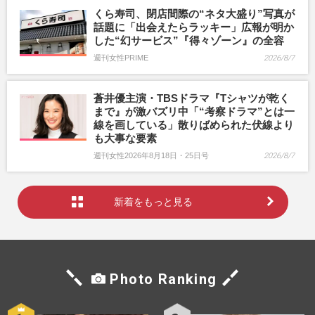
くら寿司、閉店間際の“ネタ大盛り”写真が
話題に「出会えたらラッキー」広報が明か
した“幻サービス”『得々ゾーン』の全容
週刊女性PRIME
2026/8/7
蒼井優主演・TBSドラマ『Tシャツが乾く
まで』が激バズリ中「“考察ドラマ”とは一
線を画している」散りばめられた伏線より
も大事な要素
週刊女性2026年8月18日・25日号
2026/8/7
新着をもっと見る
Photo Ranking