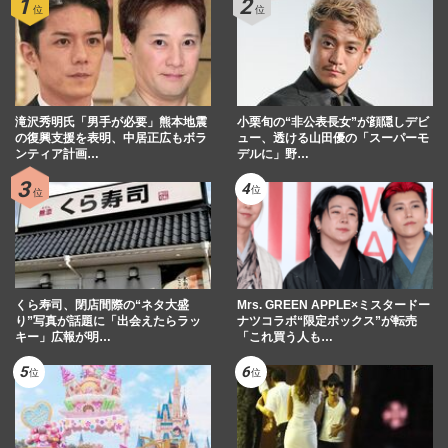
滝沢秀明氏「男手が必要」熊本地震
小栗旬の“非公表長女”が顔隠しデビ
の復興支援を表明、中居正広もボラ
ュー、透ける山田優の「スーパーモ
ンティア計画…
デルに」野…
くら寿司、閉店間際の“ネタ大盛
Mrs. GREEN APPLE×ミスタードー
り”写真が話題に「出会えたらラッ
ナツコラボ“限定ボックス”が転売
キー」広報が明…
「これ買う人も…