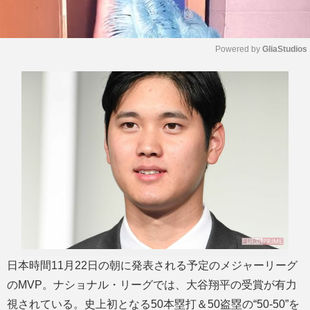
Powered by 
GliaStudios
M
u
t
e
日本時間11月22日の朝に発表される予定のメジャーリーグ
のMVP。ナショナル・リーグでは、大谷翔平の受賞が有力
視されている。史上初となる50本塁打＆50盗塁の“50-50”を