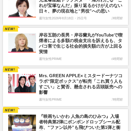
れが宝塚なんだ」振り返るかけがえのない
日々、夢の現在地と“男役”への思い
週刊女性2026年8月18日・25日号
2時間前
岸谷五朗の長男・岸谷蘭丸がYouTubeで喫
煙者による多額の税金支出を訴えるも、タ
バコ害で生じる社会的損失額の方が上回る
実情
週刊女性PRIME
6時間前
Mrs. GREEN APPLE×ミスタードーナツコ
ラボ“限定ボックス”が転売「これ買う人も
すごい」と賛否、懸念される店頭販売への
影響
週刊女性PRIME
7時間前
『映画ちいかわ 人魚の島のひみつ』入場
者特典第2弾にボンボンドロップシール配
布、“ファン以外”も飛びついた第1弾と衝