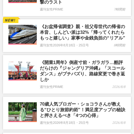
撃のラスト
週刊女性PRIME
7時間前
《お盆帰省調査》親・祖父母世代の帰省の
本音、しんどい派は32%「帰ってくれたら
もっと嬉しい」家事や金銭負担の“リアル”
週刊女性2026年8月18日・25日号
8時間前
《開業1周年》倒産寸前・ガラガラ…酷評
だらけの『ジャングリア沖縄』「スコール
ダンス」がプチバズり、路線変更で巻き返
しか
週刊女性PRIME
2026/8/8
70歳人気ブロガー・ショコラさんが教え
る“ひとり旅節約術”！満足度アップの秘訣
と押さえるべき「4つの心得」
週刊女性2026年8月18日・25日号
2026/8/8