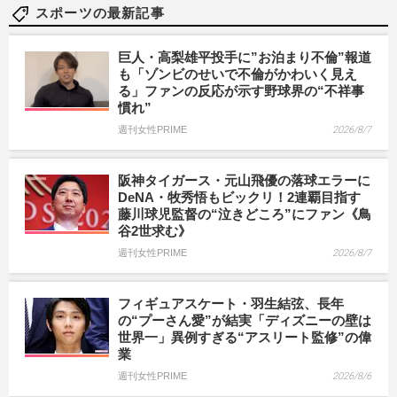
スポーツの最新記事
巨人・高梨雄平投手に”お泊まり不倫”報道
も「ゾンビのせいで不倫がかわいく見え
る」ファンの反応が示す野球界の“不祥事
慣れ”
週刊女性PRIME
2026/8/7
阪神タイガース・元山飛優の落球エラーに
DeNA・牧秀悟もビックリ！2連覇目指す
藤川球児監督の“泣きどころ”にファン《鳥
谷2世求む》
週刊女性PRIME
2026/8/7
フィギュアスケート・羽生結弦、長年
の“プーさん愛”が結実「ディズニーの壁は
世界一」異例すぎる“アスリート監修”の偉
業
週刊女性PRIME
2026/8/6