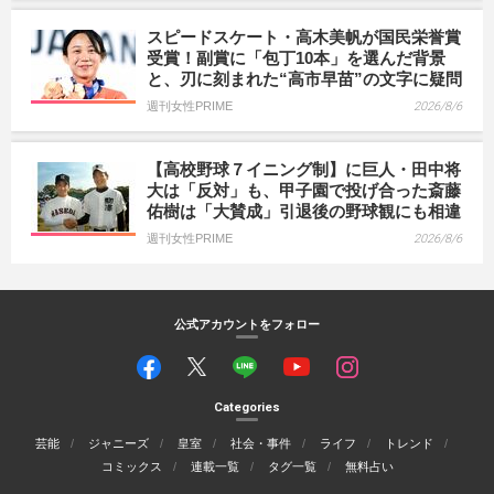
スピードスケート・高木美帆が国民栄誉賞
受賞！副賞に「包丁10本」を選んだ背景
と、刃に刻まれた“高市早苗”の文字に疑問
週刊女性PRIME
2026/8/6
【高校野球７イニング制】に巨人・田中将
大は「反対」も、甲子園で投げ合った斎藤
佑樹は「大賛成」引退後の野球観にも相違
週刊女性PRIME
2026/8/6
公式アカウントをフォロー
Categories
芸能
ジャニーズ
皇室
社会・事件
ライフ
トレンド
コミックス
連載一覧
タグ一覧
無料占い