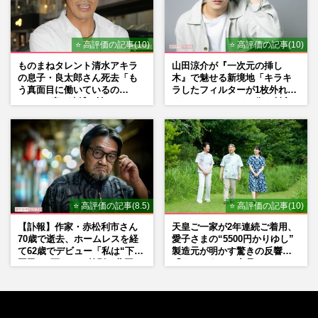
⭐ 高評価の記事(10)
⭐ 高評価の記事(10)
ものまねタレント清水アキラ
山田涼介が『一次元の挿し
の息子・良太郎さん死去「も
木』で魅せる新境地「キラキ
う真面目に働いているの
ラしたフィルターが1枚外れて
で」、2度の逮捕も諦めなかっ
くれたら」アイドル像を封印
た芸能界“波乱に満ちた37年”
した覚悟
⭐ 高評価の記事(8.5)
⭐ 高評価の記事(10)
【訃報】作家・赤松利市さん
天皇ご一家が2年連続ご着用、
70歳で逝去、ホームレスを経
愛子さまの“5500円かりゆし”
て62歳でデビュー「私は“下級
製造元が明かす驚きの反響
国民”。死ぬまで差別と貧困を
「まさかうちの商品とは…」
書き続けます」壮絶人生