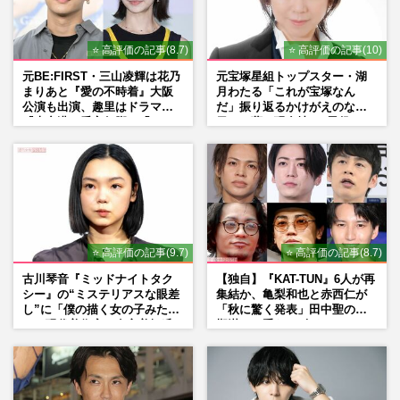
⭐ 高評価の記事(8.7)
⭐ 高評価の記事(10)
元BE:FIRST・三山凌輝は花乃
元宝塚星組トップスター・湖
まりあと『愛の不時着』大阪
月わたる「これが宝塚なん
公演も出演、趣里はドラマ
だ」振り返るかけがえのない
『大空港』番宣行脚に「メン
日々、夢の現在地と“男役”へ
タル強すぎ」の実情
の思い
⭐ 高評価の記事(9.7)
⭐ 高評価の記事(8.7)
古川琴音『ミッドナイトタク
【独自】『KAT-TUN』6人が再
シー』の“ミステリアスな眼差
集結か、亀梨和也と赤西仁が
し”に「僕の描く女の子みた
「秋に驚く発表」田中聖の刑
い」現代美術家・奈良美智氏
期満了と重なる“匂わせ”では
もSNSで“公認”
ない理由