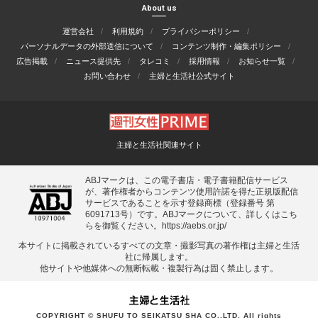
About us
運営会社
利用規約
プライバシーポリシー
パーソナルデータの外部送信について
コンテンツ制作・編集ポリシー
広告掲載
ニュース提供先
タレコミ
採用情報
お知らせ一覧
お問い合わせ
主婦と生活社公式サイト
主婦と生活社関連サイト
ABJマークは、この電子書店・電子書籍配信サービス
が、著作権者からコンテンツ使用許諾を得た正規版配信
サービスであることを示す登録商標（登録番号 第
6091713号）です。ABJマークについて、詳しくはこち
らを御覧ください。
https://aebs.or.jp/
本サイトに掲載されているすべての⽂章・撮影写真の著作権は主婦と⽣活
社に帰属します。
他サイトや他媒体への無断転載・複製⾏為は固く禁⽌します。
COPYRIGHT © SHUFU TO SEIKATSU SHA CO.,LTD. All rights