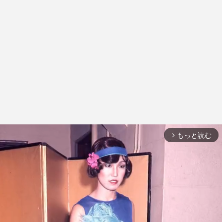
もっと読む
arrow_forward_ios