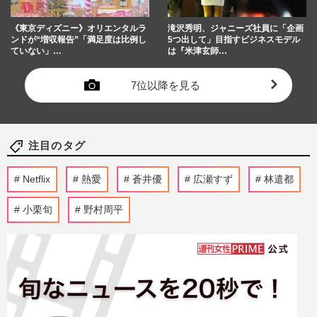
《東京ディズニー》オリエンタルラ
滝沢秀明、ジャニーズ社員に「企画
ンドが“増収報告”「満足度は比例し
5つ出して」目指すビジネスモデル
ていない」…
は『米津玄師…
7位以降を見る
注目のタグ
Netflix
熱愛
蒼井優
広瀬すず
林遣都
小栗旬
野村周平