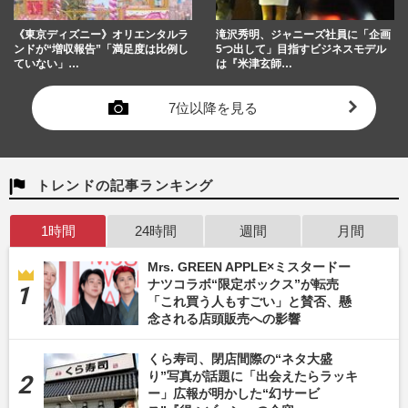
《東京ディズニー》オリエンタルラ
滝沢秀明、ジャニーズ社員に「企画
ンドが“増収報告”「満足度は比例し
5つ出して」目指すビジネスモデル
ていない」…
は『米津玄師…
7位以降を見る
トレンドの記事ランキング
1時間
24時間
週間
月間
Mrs. GREEN APPLE×ミスタードー
ナツコラボ“限定ボックス”が転売
「これ買う人もすごい」と賛否、懸
念される店頭販売への影響
くら寿司、閉店間際の“ネタ大盛
り”写真が話題に「出会えたらラッキ
ー」広報が明かした“幻サービ