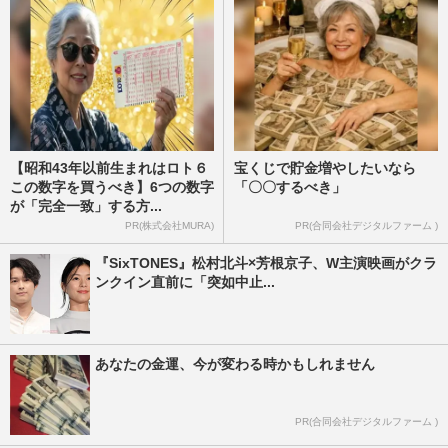
【昭和43年以前生まれはロト６
宝くじで貯金増やしたいなら
この数字を買うべき】6つの数字
「〇〇するべき」
が「完全一致」する方...
PR(株式会社MURA)
PR(合同会社デジタルファーム )
『SixTONES』松村北斗×芳根京子、W主演映画がクラ
ンクイン直前に「突如中止...
あなたの金運、今が変わる時かもしれません
PR(合同会社デジタルファーム )