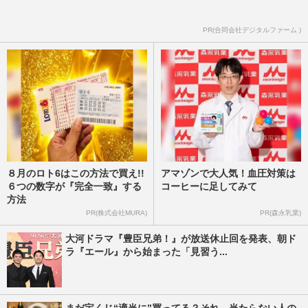
跡心理学)の講義を受けて運気アップに挑
戦
PR(合同会社デジタルファーム )
週刊女性2017年5月23日号
2017/5/15
８月のロト6はこの方法で買え!!
アマゾンで大人気！血圧対策は
６つの数字が『完全一致』する
コーヒーに足してみて
方法
PR(株式会社MURA)
PR(森永乳業)
大河ドラマ『豊臣兄弟！』が放送休止回を発表、朝ド
ラ『エール』から始まった「見習う...