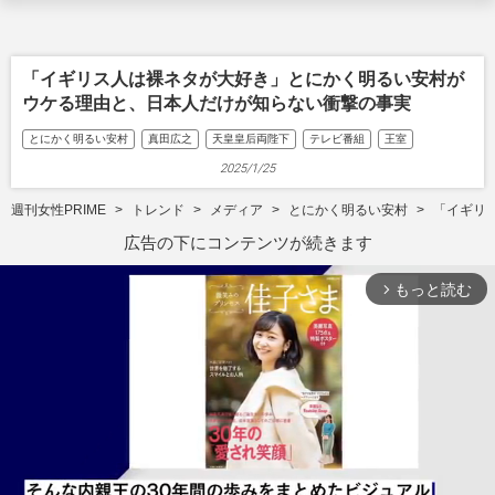
「イギリス人は裸ネタが大好き」とにかく明るい安村が
ウケる理由と、日本人だけが知らない衝撃の事実
とにかく明るい安村
真田広之
天皇皇后両陛下
テレビ番組
王室
2025/1/25
週刊女性PRIME
トレンド
メディア
とにかく明るい安村
「イギリ
広告の下にコンテンツが続きます
もっと読む
arrow_forward_ios