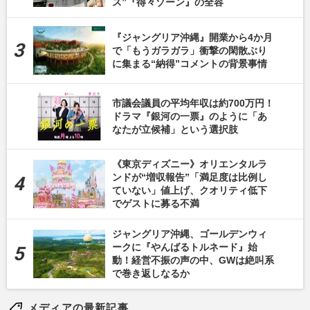
ス”『得々ゾーン』の全容
『ジャングリア沖縄』開業から4か月
で「もうガラガラ」衝撃の閑散ぶり
に集まる“納得”コメントの背景事情
市議会議員の平均年収は約700万円！
ドラマ『銀河の一票』のように「あ
なたが立候補」という選択肢
《東京ディズニー》オリエンタルラ
ンドが“増収報告”「満足度は比例し
ていない」値上げ、クオリティ低下
でゲストに募る不満
ジャングリア沖縄、ゴールデンウィ
ークに『やんばるトルネード』始
動！経営不振の声の中、GWは絶叫系
で巻き返しなるか
メディアの最新記事