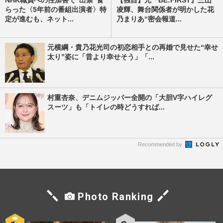
NHK職員への性加害で“出禁”食
【独自】元『BE:FIRST』三山
らった〈5年前の番組出演者〉特
凌輝、舞台関係者が明かした花
定が進むも、ネット...
乃まりあ“密会報道...
元横綱・貴乃花光司の初恋相手との再婚で見せた“幸せ
太り”姿に「昔より幸せそう」「...
村重杏奈、デニムジッパー全開の「大胆V字ハイレグ
スーツ」も「トイレの時どうすれば...
Recommended by
Photo Ranking