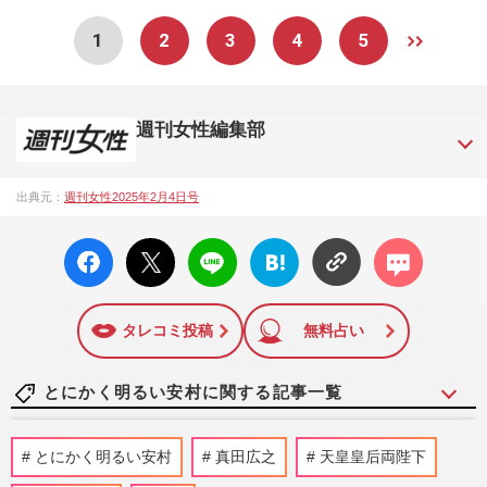
1
2
3
4
5
週刊女性編集部
1957年3月6日に日本で最初に創刊された女性週刊誌。芸能ゴ
出典元：
週刊女性2025年2月4日号
シップや事件、皇室の話題、感動ドキュメント、美容・健
康・グルメ・占いに関する情報を発信している。2017年12月
facebo
X ポス
LINE
はてな
コメン
12日号で「眞子さま嫁ぎ先の“義母”が抱える400万円超の“借金
ok い
ト
ブック
ト
トラブル”」報道をスクープ。この一報から約2か月後、宮内庁
いね
マーク
は結婚延期を発表。同記事は2018年の「編集者が選ぶ雑誌ジ
に追加
ャーナリズム賞」大賞を受賞した。毎週火曜日発売。
タレコミ投稿
無料占い
とにかく明るい安村に関する記事一覧
平成の一発屋芸人が“引っ張りだこ”の
とにかく明るい安村
真田広之
天皇皇后両陛下
謎、“逆輸入”から“営業キング”まで再ブレ