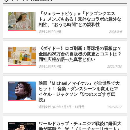
『ジェラートピケ』×『ドラゴンクエス
ト』メンズもある！意外なコラボの意外な
相性、“おうち時間”との親和性
週刊女性PRIME
2026/8/6
《ダイドー》ロゴ刷新！野球場の看板は？
全国約26万台の自販機の変更とコストは？
同社広報が語った真意と狙い
週刊女性PRIME
2026/7/30
映画『Michael／マイケル』が全世界で大
ヒット！ 音楽・ダンスシーンを変えたマ
イケル・ジャクソン『5つのスゴすぎ伝
説』
週刊女性2026年7月7日・14日号
2026/6/27
ワールドカップ・チュニジア戦後に鎌田大
地が笑顔で…米『ブリーチャーリポート』