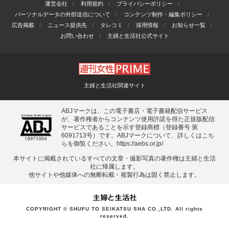
運営会社
利用規約
プライバシーポリシー
パーソナルデータの外部送信について
コンテンツ制作・編集ポリシー
広告掲載
ニュース提供先
タレコミ
採用情報
お知らせ一覧
お問い合わせ
主婦と生活社公式サイト
主婦と生活社関連サイト
ABJマークは、この電子書店・電子書籍配信サービス
が、著作権者からコンテンツ使用許諾を得た正規版配信
サービスであることを示す登録商標（登録番号 第
6091713号）です。ABJマークについて、詳しくはこち
らを御覧ください。
https://aebs.or.jp/
本サイトに掲載されているすべての⽂章・撮影写真の著作権は主婦と⽣活
社に帰属します。
他サイトや他媒体への無断転載・複製⾏為は固く禁⽌します。
COPYRIGHT © SHUFU TO SEIKATSU SHA CO.,LTD. All rights
reserved.