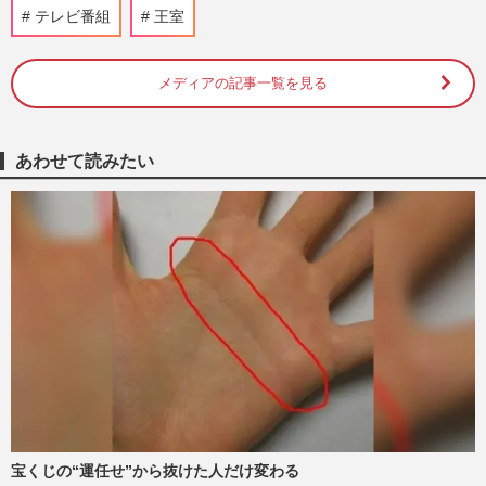
イクの逆転人生とは
テレビ番組
王室
週刊女性2024年12月3日号
2024/11/24
メディアの記事一覧を見る
とにかく明るい安村のカタコト英語はなぜ
ウケたのか、渡辺直美にゆりやんら海外進
出芸人のコミュ力について…
週刊女性2023年8月1日号
2023/7/22
あわせて読みたい
とにかく明るい安村『ブリテンズ・ゴッ
ト・タレント』で“大復活”もブームは「長
続きしないほうがいい」ブ…
週刊女性2023年7月11日号
2023/7/3
【好きな裸芸人ランキング】圧倒的1位は
「鍛えられた身体」が絶賛、国境・世代を
超えて笑いを届ける彼らの…
週刊女性2023年7月4日号
2023/6/27
宝くじの“運任せ”から抜けた人だけ変わる
とにかく明るい安村がグラフォロジー(筆