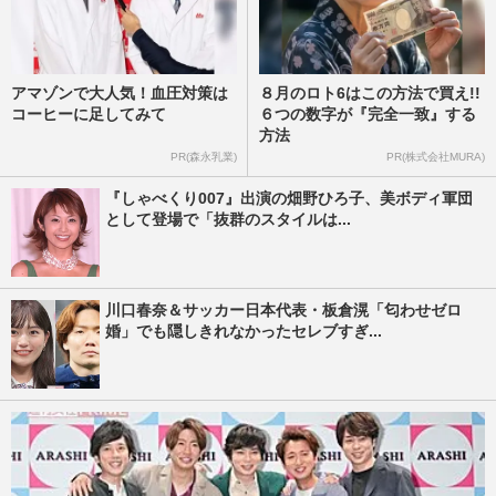
アマゾンで大人気！血圧対策は
８月のロト6はこの方法で買え!!
コーヒーに足してみて
６つの数字が『完全一致』する
方法
PR(森永乳業)
PR(株式会社MURA)
『しゃべくり007』出演の畑野ひろ子、美ボディ軍団
として登場で「抜群のスタイルは...
川口春奈＆サッカー日本代表・板倉滉「匂わせゼロ
婚」でも隠しきれなかったセレブすぎ...