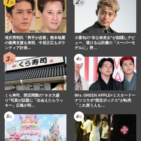
滝沢秀明氏「男手が必要」熊本地震
小栗旬の“非公表長女”が顔隠しデビ
の復興支援を表明、中居正広もボラ
ュー、透ける山田優の「スーパーモ
ンティア計画…
デルに」野…
くら寿司、閉店間際の“ネタ大盛
Mrs. GREEN APPLE×ミスタードー
り”写真が話題に「出会えたらラッ
ナツコラボ“限定ボックス”が転売
キー」広報が明…
「これ買う人も…