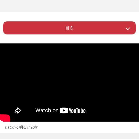
目次
Page 1
ー Don't worry, I'm wearing
ー 裸ネタ以上に衝撃的なイギリスの番
Page 2
組も
ー 王室スキャンダルや日本の皇室も格
Page 3
好のネタに
ー 韓流に代わって日本コンテンツが台
Page 4
頭
とにかく明るい安村