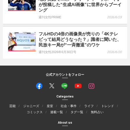
が投稿した“生成AI画像”に世界からブーイ
ング
週刊女性PRIME
2026/6/23
フルHDの4倍の画像美が売りの「4Kテレ
ビって結局どうなった？」識者に聞いた、
民放キー局が“一斉撤退”のワケ
週刊女性2026年6月30日号
2026/6/20
公式アカウントをフォロー
Categories
芸能
ジャニーズ
皇室
社会・事件
ライフ
トレンド
コミックス
連載一覧
タグ一覧
無料占い
About us