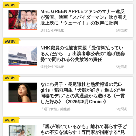
Mrs. GREEN APPLEファンのマナー違反
が賛否、映画『スパイダーマン』吹き替え
版上映に「ウェーイ！」の歓声に批判
週刊女性PRIME
1時間前
NHK職員の性被害問題「受信料払ってい
るんだから…」出演者非公表の“逃げ腰姿
勢”で問われる公共放送の責任
週刊女性PRIME
5時間前
なにわ男子・長尾謙杜と熱愛報道の元E-
girls・稲垣莉生「犬顔が好き」過去の“半
同棲モデル”との共通点から透ける《一貫
した好み》《2026年8月Choice》
『週刊女性』編集部
6時間前
「親が倒れているかも」離れて暮らす子ど
もの不安を減らす！専門家が指南する“見