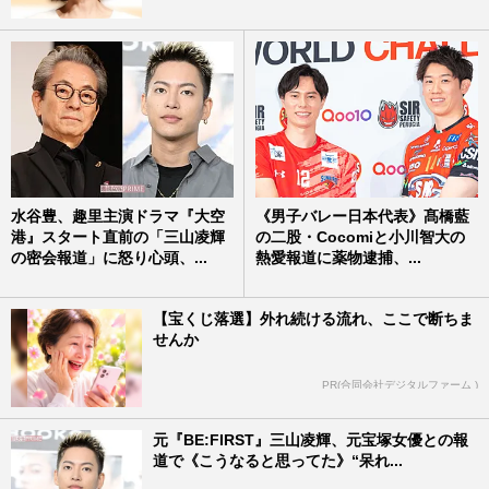
水谷豊、趣里主演ドラマ『大空
《男子バレー日本代表》髙橋藍
港』スタート直前の「三山凌輝
の二股・Cocomiと小川智大の
の密会報道」に怒り心頭、...
熱愛報道に薬物逮捕、...
【宝くじ落選】外れ続ける流れ、ここで断ちま
せんか
PR(合同会社デジタルファーム )
元『BE:FIRST』三山凌輝、元宝塚女優との報
道で《こうなると思ってた》“呆れ...