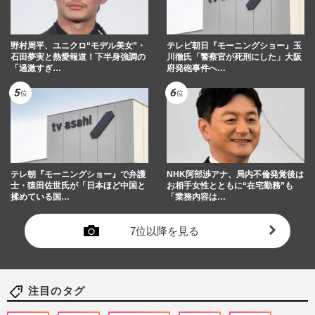
野村周平、ユニクロ“モデル美女”・
テレビ朝日『モーニングショー』玉
石田夢実と熱愛報道！下半身強調の
川徹氏「警察官が死刑にした」大阪
「過激すぎ…
府発砲事件へ…
テレ朝『モーニングショー』で弁護
NHK阿部渉アナ、局内不倫発覚後は
士・猿田佐世氏が「日本ほど中国と
お相手女性とともに“在宅勤務”も
揉めている国…
「業務内容は…
7位以降を見る
注目のタグ