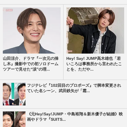
山田涼介、ドラマ『一次元の挿
Hey! Say! JUMP高木雄也「若
し木』撮影中での初ソロドーム
いころは事務所から言われたこ
ツアーで見せた“涙”の理...
とを、ただや...
フジテレビ『102回目のプロポーズ』で脚本変更され
ていた名シーン、武田鉄矢が「霜...
《元Hey!Say!JUMP・中島裕翔＆新木優子が結婚》映
画やドラマ『SUITS...