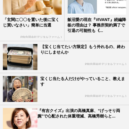
「玄関に〇〇を置いた後に宝く
飯沼愛の現在『VIVANT』続編降
じ買いなさい」簡単に当選
板の理由は？ 事務所契約満了で
引退の可能性も《...
PR(合同会社デジタルファーム )
【宝くじ当てたい方限定】もう外れるの、終わ
りにしませんか
PR(合同会社デジタルファーム )
宝くじ当たる人だけがやっていること、教えま
す
PR(合同会社デジタルファーム )
『有吉クイズ』出演の高橋真麻、“げっそり両
腕”で心配された体重増減、高橋秀樹らと...