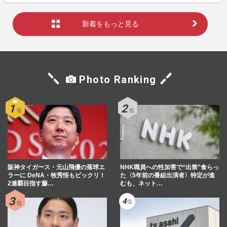
新着をもっと見る
Photo Ranking
阪神タイガース・元山飛優の落球エ
NHK職員への性加害で“出禁”食らっ
ラーに DeNA・牧秀悟もビックリ！
た〈5年前の番組出演者〉特定が進
2連覇目指す藤…
むも、ネット…