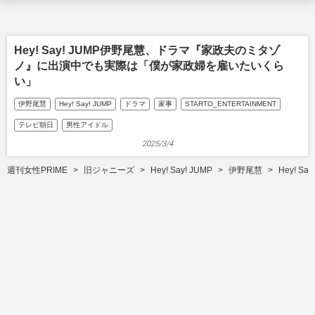
Hey! Say! JUMP伊野尾慧、ドラマ『家政夫のミタゾ
ノ』に出演中でも実際は「僕が家政婦を雇いたいくら
い」
伊野尾慧
Hey! Say! JUMP
ドラマ
家事
STARTO_ENTERTAINMENT
テレビ朝日
男性アイドル
2025/3/4
週刊女性PRIME
旧ジャニーズ
Hey! Say! JUMP
伊野尾慧
Hey!