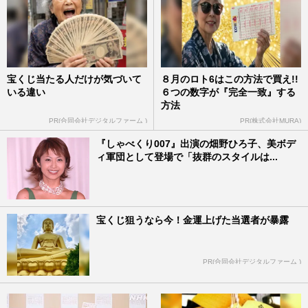
宝くじ当たる人だけが気づいて
８月のロト6はこの方法で買え!!
いる違い
６つの数字が『完全一致』する
方法
PR(合同会社デジタルファーム )
PR(株式会社MURA)
『しゃべくり007』出演の畑野ひろ子、美ボデ
ィ軍団として登場で「抜群のスタイルは...
宝くじ狙うなら今！金運上げた当選者が暴露
PR(合同会社デジタルファーム )