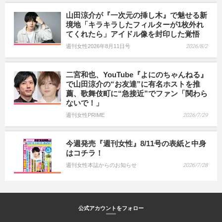
山田涼介が『一次元の挿し木』で魅せる新
境地「キラキラしたフィルターが1枚外れ
てくれたら」アイドル像を封印した覚悟
週刊女性2026年8月11日号
2026/8/2
二宮和也、YouTube『よにのちゃんねる』
で山田涼介の“お友達”に有名ホストを推
薦、歌舞伎町に“急接近”でファン「関わら
ないで！」
週刊女性PRIME
2026/7/29
今週発売『週刊女性』8/11号の表紙と中身
はコチラ！
週刊女性本誌からのお知らせ
2026/7/28
公式アカウントをフォロー