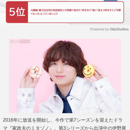
Powered by 
GliaStudios
M
u
t
e
2016年に放送を開始し、今作で第7シーズンを迎えたドラ
マ『家政夫のミタゾノ』。第3シリーズから出演中の伊野尾