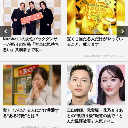
Number_iの女性バックダンサ
宝くじ当たる人だけがやってい
ーが怒りの告発「本当に気持ち
ること、教えます
悪い」共演者まで攻...
PR(合同会社デジタルファーム )
宝くじが当たる人にだけ共通す
三山凌輝、元宝塚・花乃まりあ
る“ある特徴”とは？
との“裏切り愛”報道の陰で「と
んだ風評被害」人気アイ...
PR(合同会社デジタルファーム )