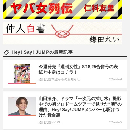
Hey! Say! JUMPの最新記事
今週発売『週刊女性』8/18,25合併号の表
紙と中身はコチラ！
週刊女性本誌からのお知らせ
2026/8/4
山田涼介、ドラマ『一次元の挿し木』撮影
中での初ソロドームツアーで見せた“涙”の
理由、Hey! Say! JUMPメンバーも駆けつ
けた舞台裏
週刊女性PRIME
2026/8/3