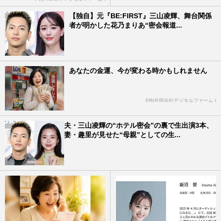
【独自】元『BE:FIRST』三山凌輝、舞台関係
者が明かした花乃まりあ“密会報道...
あなたの金運、今が変わる時かもしれません
PR(合同会社デジタルファーム )
夫・三山凌輝の“ホテル密会”の裏で生出演3本、
妻・趣里が見せた“母親”としての生...