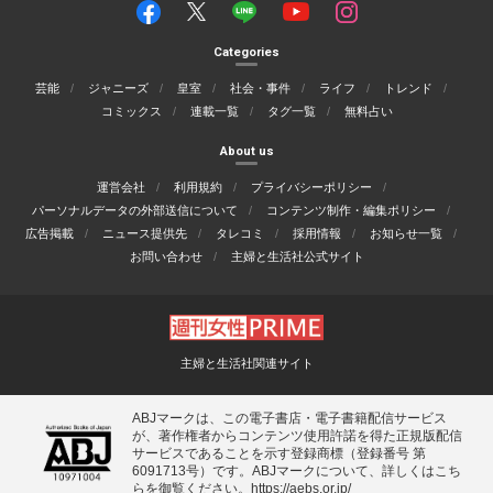
Categories
芸能
ジャニーズ
皇室
社会・事件
ライフ
トレンド
コミックス
連載一覧
タグ一覧
無料占い
About us
運営会社
利用規約
プライバシーポリシー
パーソナルデータの外部送信について
コンテンツ制作・編集ポリシー
広告掲載
ニュース提供先
タレコミ
採用情報
お知らせ一覧
お問い合わせ
主婦と生活社公式サイト
主婦と生活社関連サイト
ABJマークは、この電子書店・電子書籍配信サービス
が、著作権者からコンテンツ使用許諾を得た正規版配信
サービスであることを示す登録商標（登録番号 第
6091713号）です。ABJマークについて、詳しくはこち
らを御覧ください。
https://aebs.or.jp/