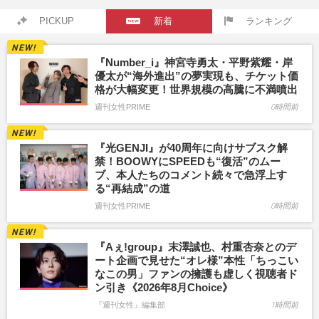
PICKUP
新着
ランキング
『Number_i』神宮寺勇太・平野紫耀・岸
優太が“海外進出”の夢実現も、チケット価
格が大幅変更！世界規模の高騰に不満噴出
週刊女性PRIME
0時間前
『光GENJI』が40周年に向けサブスク解
禁！BOOWYにSPEEDも“復活”のムー
ブ、本人たちのコメント続々で急浮上す
る“再結成”の道
週刊女性PRIME
0時間前
『Aぇ!group』末澤誠也、村重杏奈とのデ
ート企画で見せた“オレ様”本性「ちっこい
なこの男」ファンの擁護も虚しく視聴者ド
ン引き《2026年8月Choice》
『週刊女性』編集部
1時間前