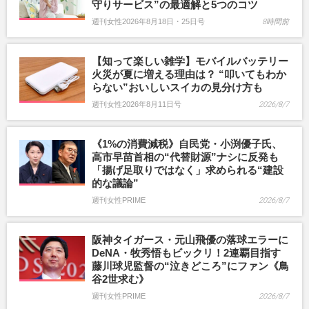
守りサービス”の最適解と5つのコツ
週刊女性2026年8月18日・25日号
8時間前
【知って楽しい雑学】モバイルバッテリー
火災が夏に増える理由は？ “叩いてもわか
らない”おいしいスイカの見分け方も
週刊女性2026年8月11日号
2026/8/7
《1%の消費減税》自民党・小渕優子氏、
高市早苗首相の“代替財源”ナシに反発も
「揚げ足取りではなく」求められる“建設
的な議論”
週刊女性PRIME
2026/8/7
阪神タイガース・元山飛優の落球エラーに
DeNA・牧秀悟もビックリ！2連覇目指す
藤川球児監督の“泣きどころ”にファン《鳥
谷2世求む》
週刊女性PRIME
2026/8/7