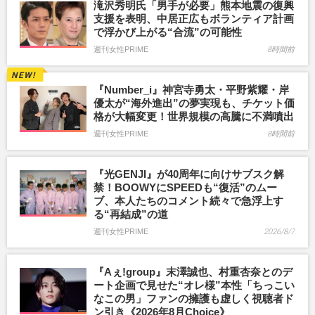
滝沢秀明氏「男手が必要」熊本地震の復興
支援を表明、中居正広もボランティア計画
で浮かび上がる“合流”の可能性
週刊女性PRIME
8時間前
『Number_i』神宮寺勇太・平野紫耀・岸
優太が“海外進出”の夢実現も、チケット価
格が大幅変更！世界規模の高騰に不満噴出
週刊女性PRIME
8時間前
『光GENJI』が40周年に向けサブスク解
禁！BOOWYにSPEEDも“復活”のムー
ブ、本人たちのコメント続々で急浮上す
る“再結成”の道
週刊女性PRIME
2026/8/7
『Aぇ!group』末澤誠也、村重杏奈とのデ
ート企画で見せた“オレ様”本性「ちっこい
なこの男」ファンの擁護も虚しく視聴者ド
ン引き《2026年8月Choice》