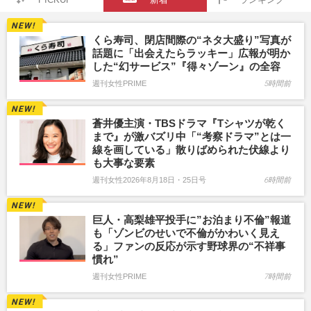
くら寿司、閉店間際の“ネタ大盛り”写真が
話題に「出会えたらラッキー」広報が明か
した“幻サービス”『得々ゾーン』の全容
週刊女性PRIME
5時間前
蒼井優主演・TBSドラマ『Tシャツが乾く
まで』が激バズリ中「“考察ドラマ”とは一
線を画している」散りばめられた伏線より
も大事な要素
週刊女性2026年8月18日・25日号
6時間前
巨人・高梨雄平投手に”お泊まり不倫”報道
も「ゾンビのせいで不倫がかわいく見え
る」ファンの反応が示す野球界の“不祥事
慣れ”
週刊女性PRIME
7時間前