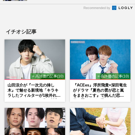
Recommended by
イチオシ記事
⭐ 高評価の記事(10)
⭐ 高評価の記事(10)
山田涼介が『一次元の挿し
『ACEes』浮所飛貴×深田竜生
木』で魅せる新境地「キラキ
がドラマ『夏色の雲が恋と嵐
ラしたフィルターが1枚外れて
をまきおこす』で挑んだ恋人
くれたら」アイドル像を封印
役、照れながら挑んだキュン
した覚悟
シーン秘話