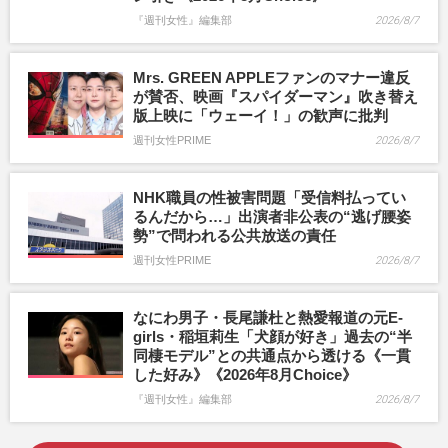
『週刊女性』編集部
2026/8/7
Mrs. GREEN APPLEファンのマナー違反
が賛否、映画『スパイダーマン』吹き替え
版上映に「ウェーイ！」の歓声に批判
週刊女性PRIME
2026/8/7
NHK職員の性被害問題「受信料払ってい
るんだから…」出演者非公表の“逃げ腰姿
勢”で問われる公共放送の責任
週刊女性PRIME
2026/8/7
なにわ男子・長尾謙杜と熱愛報道の元E-
girls・稲垣莉生「犬顔が好き」過去の“半
同棲モデル”との共通点から透ける《一貫
した好み》《2026年8月Choice》
『週刊女性』編集部
2026/8/7