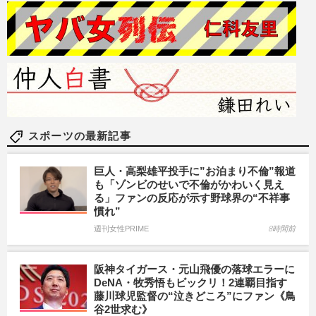
スポーツの最新記事
巨人・高梨雄平投手に”お泊まり不倫”報道
も「ゾンビのせいで不倫がかわいく見え
る」ファンの反応が示す野球界の“不祥事
慣れ”
週刊女性PRIME
8時間前
阪神タイガース・元山飛優の落球エラーに
DeNA・牧秀悟もビックリ！2連覇目指す
藤川球児監督の“泣きどころ”にファン《鳥
谷2世求む》