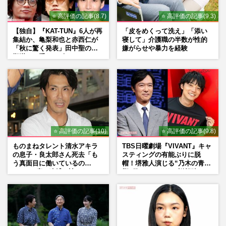
⭐ 高評価の記事(8.7)
⭐ 高評価の記事(9.3)
【独自】『KAT-TUN』6人が再
「皮をめくって洗え」「添い
集結か、亀梨和也と赤西仁が
寝して」介護職の半数が性的
「秋に驚く発表」田中聖の刑
嫌がらせや暴力を経験
期満了と重なる“匂わせ”では
ない理由
⭐ 高評価の記事(10)
⭐ 高評価の記事(9.8)
ものまねタレント清水アキラ
TBS日曜劇場『VIVANT』キャ
の息子・良太郎さん死去「も
スティングの有能ぶりに脱
う真面目に働いているの
帽！堺雅人演じる“乃木の青年
で」、2度の逮捕も諦めなかっ
期”役は、そっくり説根強い
た芸能界“波乱に満ちた37年”
Mr.Children桜井和寿のバンド
マン長男・櫻井海音だった