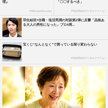
理』
「〇〇するべき」
PR(KeeperSecurity)
PR(合同会社デジタルファーム )
羽生結弦×住職・塩沼亮潤の対談第2弾に反響「品格あ
る大人の男性になった」プロ4周...
宝くじ“なんとなく”で買っている限り変わらない
PR(合同会社デジタルファーム )