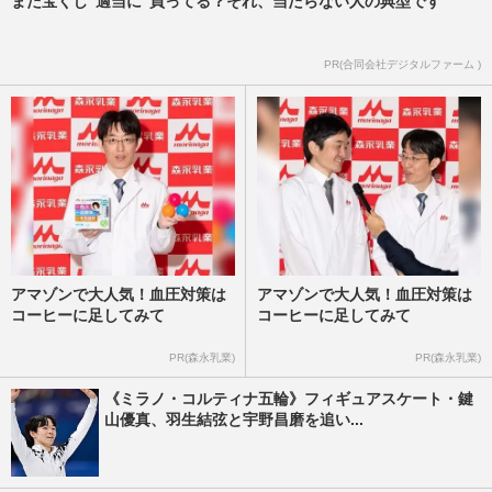
まだ宝くじ“適当に”買ってる？それ、当たらない人の典型です
PR(合同会社デジタルファーム )
アマゾンで大人気！血圧対策は
アマゾンで大人気！血圧対策は
コーヒーに足してみて
コーヒーに足してみて
PR(森永乳業)
PR(森永乳業)
《ミラノ・コルティナ五輪》フィギュアスケート・鍵
山優真、羽生結弦と宇野昌磨を追い...