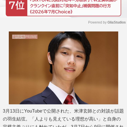
Powered by 
GliaStudios
M
u
t
e
3月13日にYouTubeで公開された、米津玄師との対談が話題
の羽生結弦。「人よりも見えている理想が高い」と自身の
完璧主義ぶりにも触れていたが、3月7日から9日に開催され