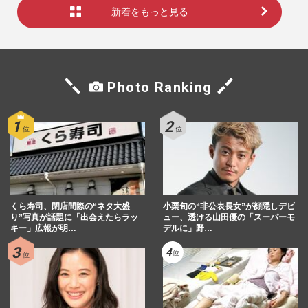
新着をもっと見る
Photo Ranking
くら寿司、閉店間際の“ネタ大盛
小栗旬の“非公表長女”が顔隠しデビ
り”写真が話題に「出会えたらラッ
ュー、透ける山田優の「スーパーモ
キー」広報が明…
デルに」野…