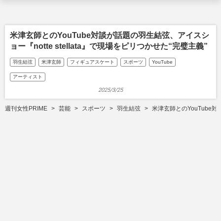
米津玄師とのYouTube対談が話題の羽生結弦、アイスシ
ョー『notte stellata』で現場をピリつかせた“完璧主義”
羽生結弦
米津玄師
フィギュアスケート
スポーツ
YouTube
アーティスト
2025/3/25
週刊女性PRIME
芸能
スポーツ
羽生結弦
米津玄師とのYouTube対