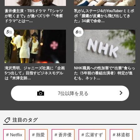
蒼井優主演・TBSドラマ『Tシャツ
乳がんステージ4のYouTuberミミポ
が乾くまで』が激バズリ中「“考察
ポ「腫瘍が皮膚から飛び出してき
ドラマ”とは一…
た」34歳で余命…
滝沢秀明、ジャニーズ社員に「企画
NHK職員への性加害で“出禁”食らっ
5つ出して」目指すビジネスモデル
た〈5年前の番組出演者〉特定が進
は『米津玄師…
むも、ネット…
7位以降を見る
注目のタグ
Netflix
熱愛
蒼井優
広瀬すず
林遣都