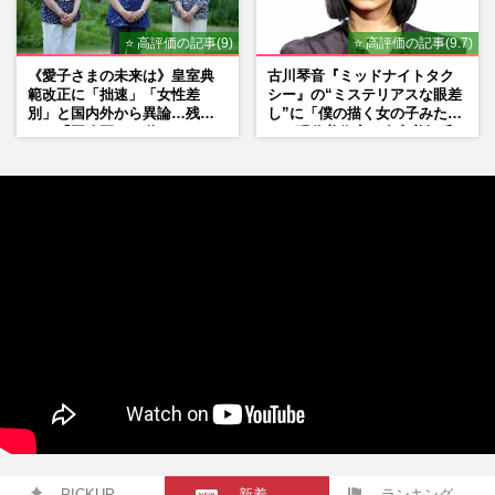
⭐ 高評価の記事(9)
⭐ 高評価の記事(9.7)
《愛子さまの未来は》皇室典
古川琴音『ミッドナイトタク
範改正に「拙速」「女性差
シー』の“ミステリアスな眼差
別」と国内外から異論…残さ
し”に「僕の描く女の子みた
れた「再改正」の道
い」現代美術家・奈良美智氏
もSNSで“公認”
PICKUP
新着
ランキング