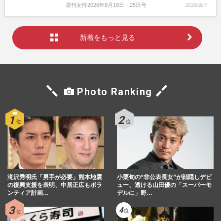
週刊女性2026年8月18日・25日号
2026/8/7
新着をもっと見る
Photo Ranking
滝沢秀明氏「男手が必要」熊本地震
小栗旬の“非公表長女”が顔隠しデビ
の復興支援を表明、中居正広もボラ
ュー、透ける山田優の「スーパーモ
ンティア計画…
デルに」野…