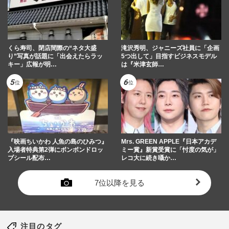
くら寿司、閉店間際の“ネタ大盛
滝沢秀明、ジャニーズ社員に「企画
り”写真が話題に「出会えたらラッ
5つ出して」目指すビジネスモデル
キー」広報が明…
は『米津玄師…
『映画ちいかわ 人魚の島のひみつ』
Mrs. GREEN APPLE『日本アカデ
入場者特典第2弾にボンボンドロッ
ミー賞』新賞受賞に「忖度の気が」
プシール配布…
レコ大に続き囁か…
7位以降を見る
注目のタグ