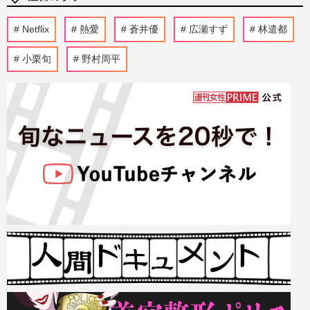
Netflix
熱愛
蒼井優
広瀬すず
林遣都
小栗旬
野村周平