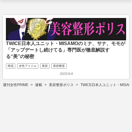
TWICE日本人ユニット・MISAMOのミナ、サナ、モモが
「アップデートし続けてる」専門医が徹底解説す
る“美”の秘密
韓流
女性アイドル
美容
美容整形
2025/5/4
週刊女性PRIME
連載
美容整形ポリス
TWICE日本人ユニット・MIS