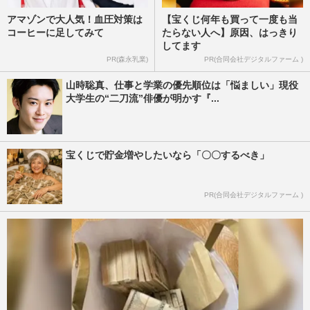
アマゾンで大人気！血圧対策は
【宝くじ何年も買って一度も当
コーヒーに足してみて
たらない人へ】原因、はっきり
してます
PR(森永乳業)
PR(合同会社デジタルファーム )
山時聡真、仕事と学業の優先順位は「悩ましい」現役
大学生の“二刀流”俳優が明かす『...
宝くじで貯金増やしたいなら「〇〇するべき」
PR(合同会社デジタルファーム )