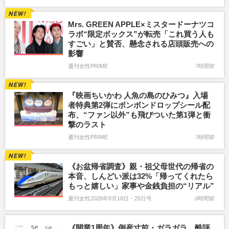
Mrs. GREEN APPLE×ミスタードーナツコ
ラボ“限定ボックス”が転売「これ買う人も
すごい」と賛否、懸念される店頭販売への
影響
週刊女性PRIME
7時間前
『映画ちいかわ 人魚の島のひみつ』入場
者特典第2弾にボンボンドロップシール配
布、“ファン以外”も飛びついた第1弾と衝
撃のラスト
週刊女性PRIME
7時間前
《お盆帰省調査》親・祖父母世代の帰省の
本音、しんどい派は32%「帰ってくれたら
もっと嬉しい」家事や金銭負担の“リアル”
週刊女性2026年8月18日・25日号
8時間前
《開業1周年》倒産寸前・ガラガラ…酷評