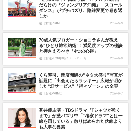
だらけの『ジャングリア沖縄』「スコール
ダンス」がプチバズり、路線変更で巻き返
しか
週刊女性PRIME
2026/8/8
70歳人気ブロガー・ショコラさんが教え
る“ひとり旅節約術”！満足度アップの秘訣
と押さえるべき「4つの心得」
週刊女性2026年8月18日・25日号
2026/8/8
くら寿司、閉店間際の“ネタ大盛り”写真が
話題に「出会えたらラッキー」広報が明か
した“幻サービス”『得々ゾーン』の全容
週刊女性PRIME
2026/8/7
蒼井優主演・TBSドラマ『Tシャツが乾く
まで』が激バズリ中「“考察ドラマ”とは一
線を画している」散りばめられた伏線より
も大事な要素