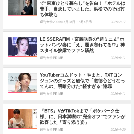
で“東京ひとり暮らし”を告白！「ホテルは
苦手、自炊していました」浜松でのそば打
ち体験も
週刊女性2026年7月28日・8月4日号
2026/7/17
LE SSERAFIM・宮脇咲良の“超ミニ丈”ホ
ットパンツ姿に「え、履き忘れてる!?」神
スタイル披露でファン騒然
週刊女性PRIME
2026/6/11
YouTuberコムドット・やまと、TXTヨン
ジュンのグッズと酷似で「道徳心どうなっ
てんの」明暗分けた“軽すぎる”謝罪
週刊女性PRIME
2026/6/11
『BTS』VがTikTokまで「ポケパーク仕
様」に、日本満喫の“完全オフ”でファンが
歓喜した「寄り添う姿」
週刊女性PRIME
2026/4/29