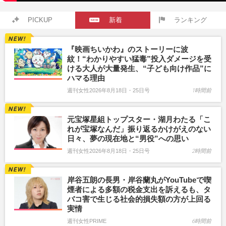
PICKUP
新着
ランキング
『映画ちいかわ』のストーリーに波
紋！“わかりやすい猛毒”投入ダメージを受
ける大人が大量発生、“子ども向け作品”に
ハマる理由
週刊女性2026年8月18日・25日号
1時間前
元宝塚星組トップスター・湖月わたる「こ
れが宝塚なんだ」振り返るかけがえのない
日々、夢の現在地と“男役”への思い
週刊女性2026年8月18日・25日号
2時間前
岸谷五朗の長男・岸谷蘭丸がYouTubeで喫
煙者による多額の税金支出を訴えるも、タ
バコ害で生じる社会的損失額の方が上回る
実情
週刊女性PRIME
6時間前