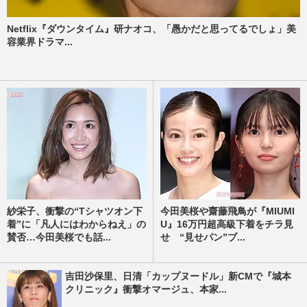
Netflix『ダウンタイム』研ナオコ、「愚かだと思ってるでしょ」美
容業界ドラマ...
紗栄子、衝撃の“Tシャツオン下
今田美桜や齋藤飛鳥が『MIUMI
着”に「凡人にはわからねえ」の
U』16万円超高級下着をチラ見
賛否…今田美桜でも話...
せ “見せパン”ブ...
吉田沙保里、日清「カップヌードル」新CMで『城本
クリニック』衝撃オマージュ、本家...