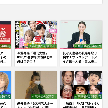
事(8.5)
⭐ 高評価の記事(8.3)
⭐ 高評価の記事(7.7)
ダ
今週発売『週刊女性』
乳がん患者の乳輪を取り
子の
8/18,25合併号の表紙と中
戻す！ブレストアートメ
付け
身はコチラ！
イク第一人者・岩元淑子
東大
さんの挑戦と「ハードル
荘で
しかない」啓発の“壁”
事(7.8)
⭐ 高評価の記事(8)
⭐ 高評価の記事(8.7)
佐久
黒柳徹子「2億円老人ホー
【独自】『KAT-TUN』6人
ドル
ム」へのお引越しに関
が再集結か、亀梨和也と