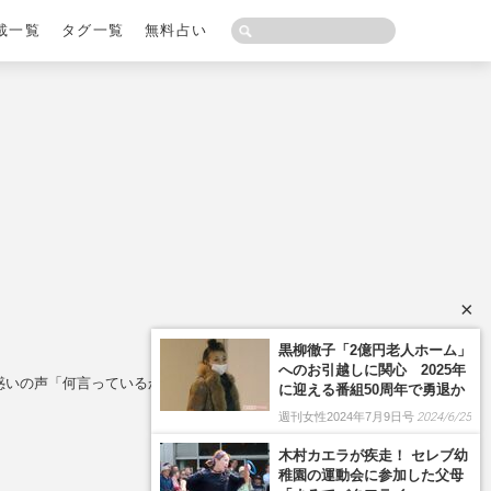
載一覧
タグ一覧
無料占い
×
黒柳徹子「2億円老人ホーム」
へのお引越しに関心 2025年
戸惑いの声「何言っているかわからない」
に迎える番組50周年で勇退か
週刊女性2024年7月9日号
2024/6/25
木村カエラが疾走！ セレブ幼
稚園の運動会に参加した父母