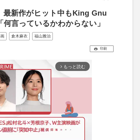
最新作がヒット中もKing Gnu
「何言っているかわからない」
映画
倉木麻衣
福山雅治
印刷
もっと読む
arrow_forward_ios