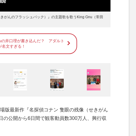
がんのフラッシュバック）』の主題歌を歌うKing Gnu（常田
Gnuの井口理が書き込んだ？ アダルト
が名文すぎる！
場版最新作『名探偵コナン 隻眼の残像（せきがん
日の公開から6日間で観客動員数300万人、興行収