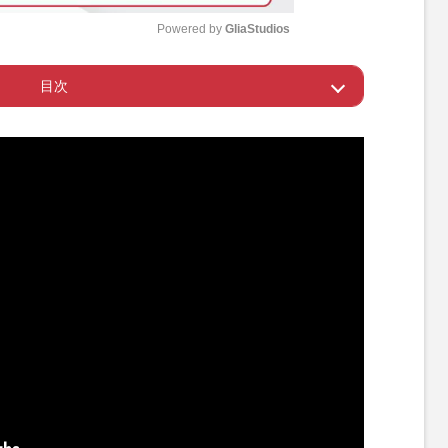
Powered by 
GliaStudios
目次
M
u
違いなく歴代ワーストクラス」
t
e
グで高かった期待値