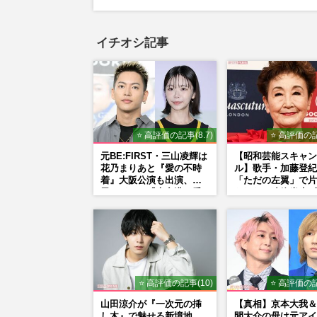
イチオシ記事
⭐ 高評価の記事(8.7)
⭐ 高評価の記
元BE:FIRST・三山凌輝は
【昭和芸能スキャン
花乃まりあと『愛の不時
ル】歌手・加藤登紀
着』大阪公演も出演、趣
「ただの左翼」で片
里はドラマ『大空港』番
られない凄絶半生《
宣行脚に「メンタル強す
闘争、獄中結婚、別
ぎ」の実情
内ゲバ事件》
⭐ 高評価の記事(10)
⭐ 高評価の記
山田涼介が『一次元の挿
【真相】京本大我＆
し木』で魅せる新境地
間大介の母は元アイ