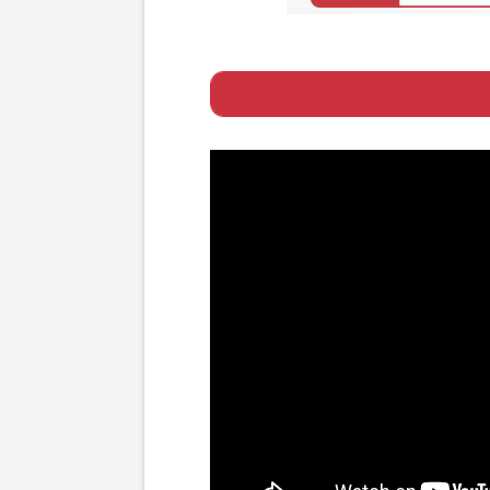
Page 1
ー 「主題歌は間
Page 2
ー コナン初タッ