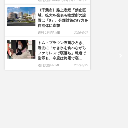
週刊女性2024年7月9日号
2024/6/25
《千葉市》路上喫煙「禁止区
域」拡大を発表も喫煙所の設
置は「0」、分煙対策の行方を
自治体に直撃
週刊女性PRIME
2026/5/27
トム・ブラウン布川ひろき、
過去に「かき氷を食べながら
ファミレスで寝落ち」報道で
謝罪も、今度は終電で寝…
週刊女性PRIME
2023/6/29