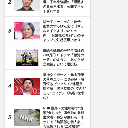
道！下半身強調の「過激す
ぎる三角水着」公開でネッ
トざわつき
ぱーてぃーちゃん・信子、
衝撃のすっぴん姿に《ギャ
ルメイクよりいい》の
声…“お嬢様な素顔”とのギ
ャップで好感度爆上がり
市議会議員の平均年収は約
700万円！ ドラマ『銀河の
一票』のように「あなたが
立候補」という選択肢
阪神タイガース・元山飛優
の落球エラーに DeNA・牧
秀悟もビックリ！2連覇目
指す藤川球児監督の“泣きど
ころ”にファン《鳥谷2世求
む》
NHK職員への性加害で“出
禁”食らった〈5年前の番組
出演者〉特定が進むも、ネ
ットで「無関係な個人名」
も拡散される“二次被害”