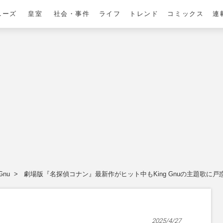
ニーズ
皇室
社会・事件
ライフ
トレンド
コミックス
連
Gnu
劇場版『名探偵コナン』最新作がヒット中もKing Gnuの主題歌に
2025/4/27