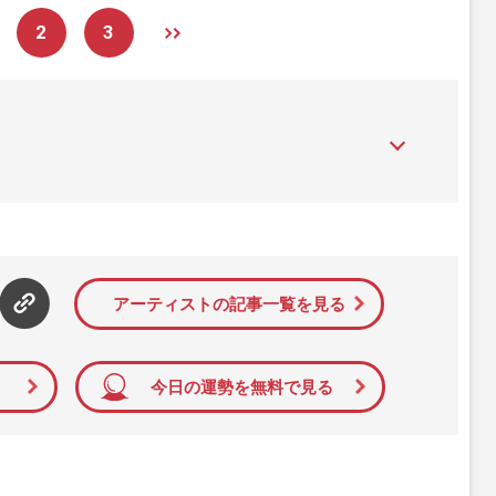
2
3
』は、2015年（平成27年）1月に開設された主婦と生活社が運
性PRIME』編集者が担当する連載陣の執筆記事を配信するほ
された記事から、インターネット利用者層にとって特に関心の
て配信しています！
アーティストの記事一覧を見る
今日の運勢を無料で見る