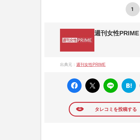
1
週刊女性PRIME
『週刊女性PRIME（シュージョプライム）
営する日本のニュースサイトです。『週刊女
出典元：
週刊女性PRIME
か、女性週刊誌『週刊女性』の誌面に掲載
高い題材の記事を、WEB向けにリライトし
faceboo
X ポス
LINE
はてな
k いい
ト
ブック
ね
マーク
に追加
タレコミを投稿する