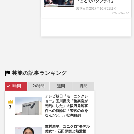
「まるでバタフライ」
週刊女性2017年10月31日号
2017/10/17
芸能の記事ランキング
1時間
24時間
週間
月間
テレビ朝日『モーニングシ
ョー』玉川徹氏「警察官が
死刑にした」大阪府発砲事
件への持論に「警官の命を
なんだと…」批判殺到
野村周平、ユニクロ“モデル
美女”・石田夢実と熱愛報