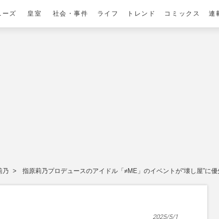
ニーズ
皇室
社会・事件
ライフ
トレンド
コミックス
連
莉乃
指原莉乃プロデュースのアイドル「≠ME」のイベントが“壊し屋”に
2025/5/1