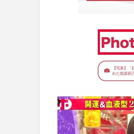
【写真】「
れた指原莉