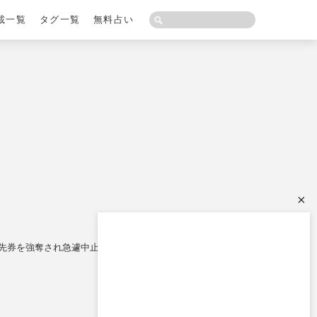
載一覧
タグ一覧
無料占い
×
優先券を強奪され急遽中止「AKB商法も限界」の指摘