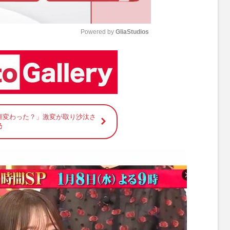
Powered by 
GliaStudios
M
u
t
e
顔変わった？」激変が取り沙汰さ
乃