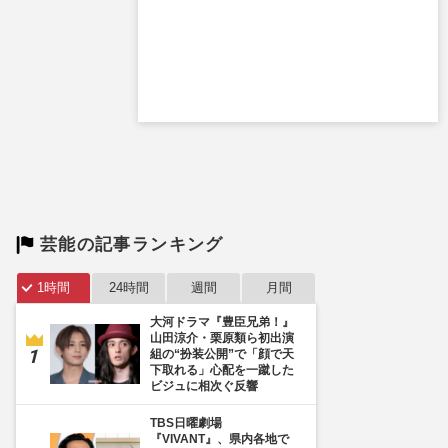
芸能の記事ランキング
1時間
24時間
週間
月間
大河ドラマ『豊臣兄弟！』
山田涼介・栗原類ら初出演
組の“扮装公開”で「顔で天
下取れる」心配を一蹴した
ビジュに相次ぐ反響
TBS日曜劇場
『VIVANT』、県内各地で