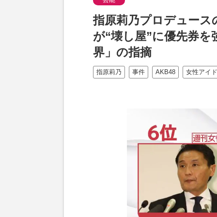
指原莉乃プロデュース
が“壊し屋”に優先券を
界」の指摘
指原莉乃
事件
AKB48
女性アイ