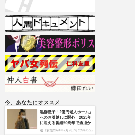
今、あなたにオススメ
黒柳徹子「2億円老人ホーム」
へのお引越しに関心 2025年
に迎える番組50周年で勇退か
週刊女性2024年7月9日号
2024/6/25