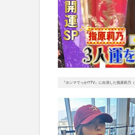
『ホンマでっか!?TV』に出演した指原莉乃