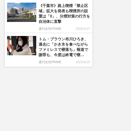
《千葉市》路上喫煙「禁止区
域」拡大を発表も喫煙所の設
置は「0」、分煙対策の行方を
自治体に直撃
週刊女性PRIME
2026/5/27
トム・ブラウン布川ひろき、
過去に「かき氷を食べながら
ファミレスで寝落ち」報道で
謝罪も、今度は終電で寝…
週刊女性PRIME
2023/6/29