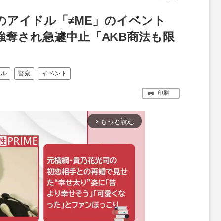
のアイドル「≠ME」のイベント
強奪され急遽中止「AKB商法も限
ドル
警察
イベント
印刷
もっと読む
arrow_forward_ios