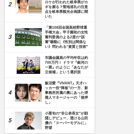
ロケが行われた岐阜県がカ
ギを握る？聖地巡礼の注意
点を岐阜県観光企画課に聞
いた
「第108回全国高校野球選
手権大会」甲子園初の女性
審判委員のよる2度の“誤
審”騒動に《性別は関係な
い》問われる“資質と技術”
市議会議員の平均年収は約
700万円！ ドラマ『銀河の
一票』のように「あなたが
立候補」という選択肢
飯沼愛『VIVANT』天才ハ
ッカー役“降板”の一方、新
事務所所属の裏にあった堺
雅人マネージャーの「後押
し」
小栗旬の“非公表長女”が顔
隠しデビュー、透ける山田
優の「スーパーモデルに」
野望