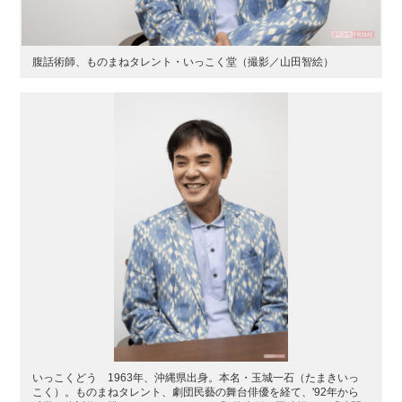
腹話術師、ものまねタレント・いっこく堂（撮影／山田智絵）
いっこくどう 1963年、沖縄県出身。本名・玉城一石（たまきいっ
こく）。ものまねタレント、劇団民藝の舞台俳優を経て、'92年から