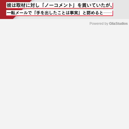
Powered by 
GliaStudios
M
u
t
e