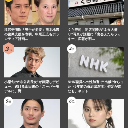
滝沢秀明氏「男手が必要」熊本地震
くら寿司、閉店間際の“ネタ大盛
の復興支援を表明、中居正広もボラ
り”写真が話題に「出会えたらラッ
ンティア計画…
キー」広報が明…
小栗旬の“非公表長女”が顔隠しデビ
NHK職員への性加害で“出禁”食らっ
ュー、透ける山田優の「スーパーモ
た〈5年前の番組出演者〉特定が進
デルに」野…
むも、ネット…