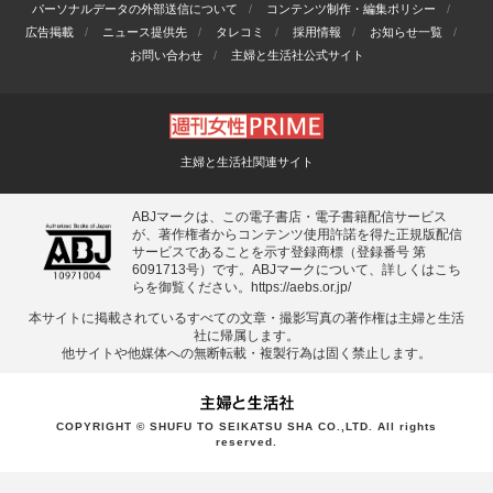
パーソナルデータの外部送信について
コンテンツ制作・編集ポリシー
広告掲載
ニュース提供先
タレコミ
採用情報
お知らせ一覧
お問い合わせ
主婦と生活社公式サイト
主婦と生活社関連サイト
ABJマークは、この電子書店・電子書籍配信サービス
が、著作権者からコンテンツ使用許諾を得た正規版配信
サービスであることを示す登録商標（登録番号 第
6091713号）です。ABJマークについて、詳しくはこち
らを御覧ください。
https://aebs.or.jp/
本サイトに掲載されているすべての⽂章・撮影写真の著作権は主婦と⽣活
社に帰属します。
他サイトや他媒体への無断転載・複製⾏為は固く禁⽌します。
COPYRIGHT © SHUFU TO SEIKATSU SHA CO.,LTD. All rights
reserved.