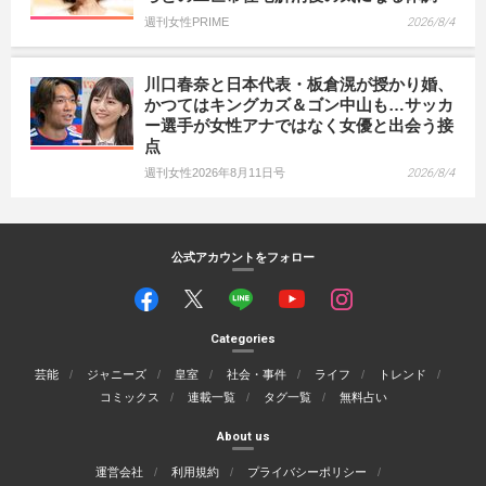
週刊女性PRIME
2026/8/4
川口春奈と日本代表・板倉滉が授かり婚、
かつてはキングカズ＆ゴン中山も…サッカ
ー選手が女性アナではなく女優と出会う接
点
週刊女性2026年8月11日号
2026/8/4
公式アカウントをフォロー
Categories
芸能
ジャニーズ
皇室
社会・事件
ライフ
トレンド
コミックス
連載一覧
タグ一覧
無料占い
About us
運営会社
利用規約
プライバシーポリシー