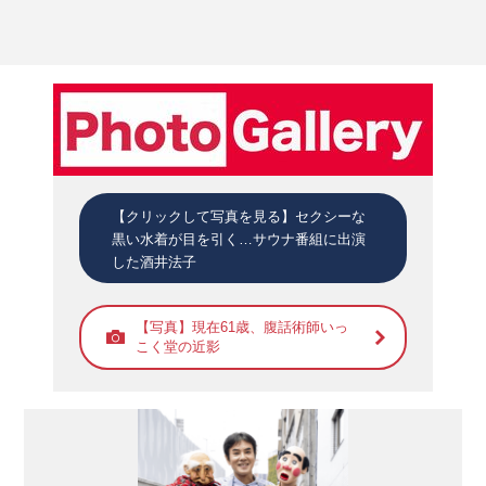
【クリックして写真を見る】セクシーな
黒い水着が目を引く…サウナ番組に出演
した酒井法子
【写真】現在61歳、腹話術師いっ
こく堂の近影