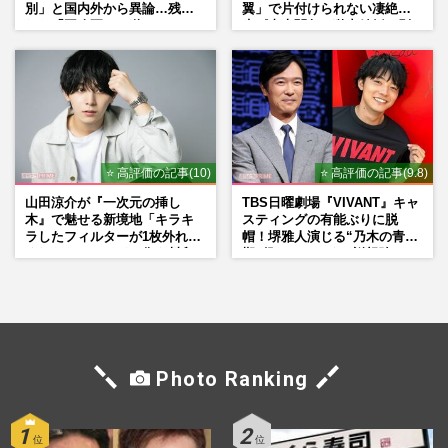
別」と国内外から異論…残さ
翼」で片付けられない凄絶半
れた「再改正」の道
生《東大闘争、獄中結婚、別
荘で内ゲバ事件》
⭐ 高評価の記事(10)
⭐ 高評価の記事(9.8)
山田涼介が『一次元の挿し
TBS日曜劇場『VIVANT』キャ
木』で魅せる新境地「キラキ
スティングの有能ぶりに脱
ラしたフィルターが1枚外れて
帽！堺雅人演じる“乃木の青年
くれたら」アイドル像を封印
期”役は、そっくり説根強い
した覚悟
Mr.Children桜井和寿のバンド
マン長男・櫻井海音だった
Photo Ranking