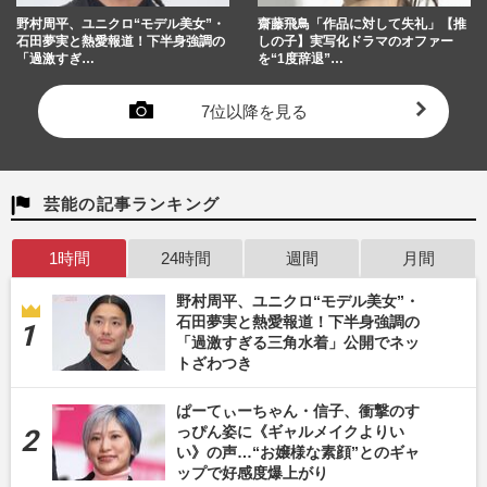
野村周平、ユニクロ“モデル美女”・
齋藤飛鳥「作品に対して失礼」【推
石田夢実と熱愛報道！下半身強調の
しの子】実写化ドラマのオファー
「過激すぎ…
を“1度辞退”…
7位以降を見る
芸能の記事ランキング
1時間
24時間
週間
月間
野村周平、ユニクロ“モデル美女”・
石田夢実と熱愛報道！下半身強調の
「過激すぎる三角水着」公開でネッ
トざわつき
ぱーてぃーちゃん・信子、衝撃のす
っぴん姿に《ギャルメイクよりい
い》の声…“お嬢様な素顔”とのギャ
ップで好感度爆上がり