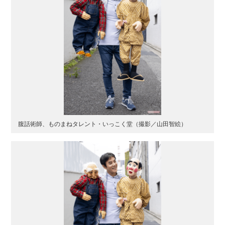
腹話術師、ものまねタレント・いっこく堂（撮影／山田智絵）