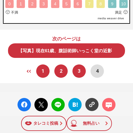
0
1
2
3
4
5
6
7
8
9
10
🙁
🙂
不満
満足
media weaver drive
次のページは
【写真】現在61歳、腹話術師いっこく堂の近影
1
2
3
4
facebo
X ポス
LINE
はてな
コメン
ok い
ト
ブック
ト
いね
マーク
に追加
タレコミ投稿
無料占い