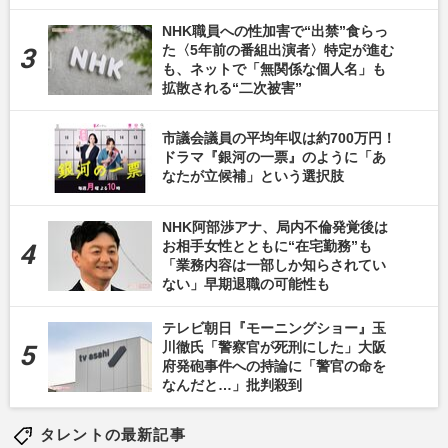
NHK職員への性加害で“出禁”食らっ
た〈5年前の番組出演者〉特定が進む
も、ネットで「無関係な個人名」も
拡散される“二次被害”
市議会議員の平均年収は約700万円！
ドラマ『銀河の一票』のように「あ
なたが立候補」という選択肢
NHK阿部渉アナ、局内不倫発覚後は
お相手女性とともに“在宅勤務”も
「業務内容は一部しか知らされてい
ない」早期退職の可能性も
テレビ朝日『モーニングショー』玉
川徹氏「警察官が死刑にした」大阪
府発砲事件への持論に「警官の命を
なんだと…」批判殺到
タレントの最新記事