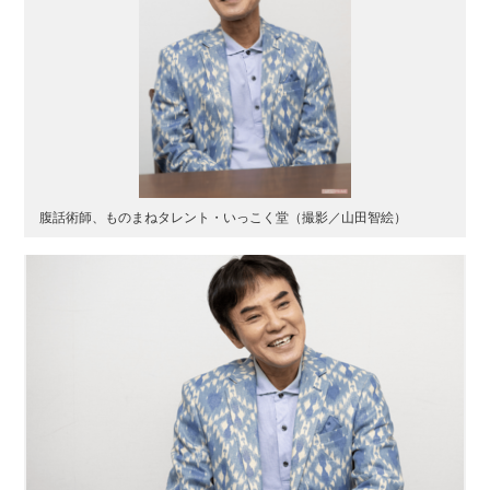
腹話術師、ものまねタレント・いっこく堂（撮影／山田智絵）