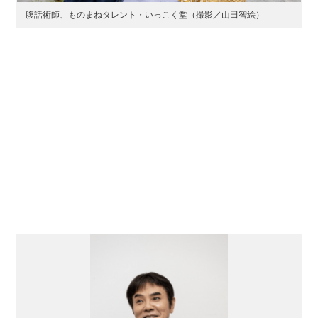
腹話術師、ものまねタレント・いっこく堂（撮影／山田智絵）