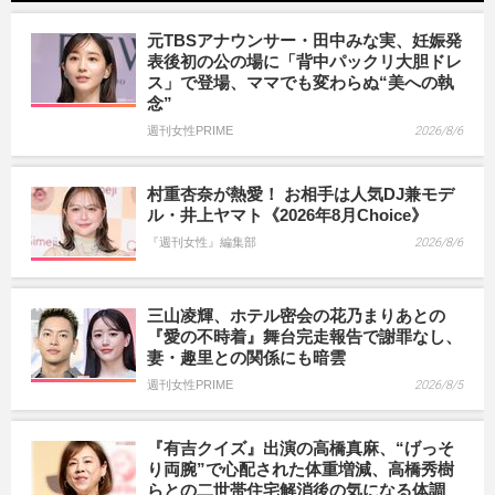
元TBSアナウンサー・田中みな実、妊娠発
表後初の公の場に「背中パックリ大胆ドレ
ス」で登場、ママでも変わらぬ“美への執
念”
週刊女性PRIME
2026/8/6
村重杏奈が熱愛！ お相手は人気DJ兼モデ
ル・井上ヤマト《2026年8月Choice》
『週刊女性』編集部
2026/8/6
三山凌輝、ホテル密会の花乃まりあとの
『愛の不時着』舞台完走報告で謝罪なし、
妻・趣里との関係にも暗雲
週刊女性PRIME
2026/8/5
『有吉クイズ』出演の高橋真麻、“げっそ
り両腕”で心配された体重増減、高橋秀樹
らとの二世帯住宅解消後の気になる体調