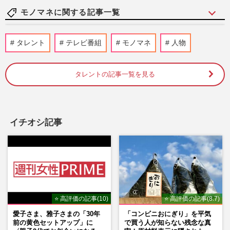
モノマネに関する記事一覧
ものまねタレント清水アキラの息子・良太
タレント
テレビ番組
モノマネ
人物
郎さん死去「もう真面目に働いているの
で」、2度の逮捕も諦めなか…
週刊女性PRIME
2026/8/3
タレントの記事一覧を見る
キンタロー。「2頭身の櫻井翔」衝撃のモ
ノマネ披露で“炎上”と思いきや「リスペク
トがうかがえる」ファン…
イチオシ記事
週刊女性PRIME
2026/6/9
1000円カット、ものまね芸人・古賀シュウ
が「細かすぎる要望」でまさかの出入り禁
止…店側の対応にネット紛…
週刊女性PRIME
2026/3/1
⭐ 高評価の記事(10)
⭐ 高評価の記事(8.7)
愛子さま、雅子さまの「30年
「コンビニおにぎり」を平気
三浦璃来・木原龍一の“りくりゅう”ペアを
前の黄色セットアップ」に
で買う人が知らない残念な真