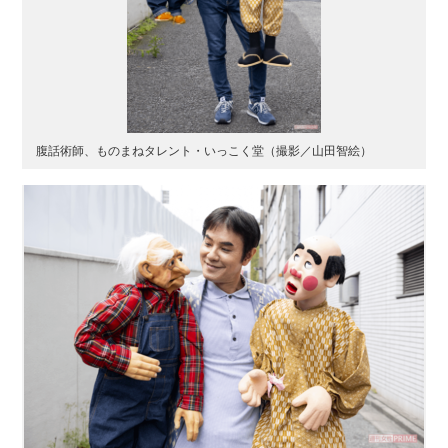
腹話術師、ものまねタレント・いっこく堂（撮影／山田智絵）