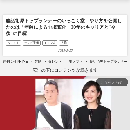
腹話術界トップランナーのいっこく堂、やり方を公開し
たのは「年齢による心境変化」30年のキャリアと“今
後”の目標
タレント
テレビ番組
モノマネ
人物
2025/5/25
週刊女性PRIME
芸能
タレント
モノマネ
腹話術界トップランナーの
広告の下にコンテンツが続きます
もっと読む
arrow_forward_ios