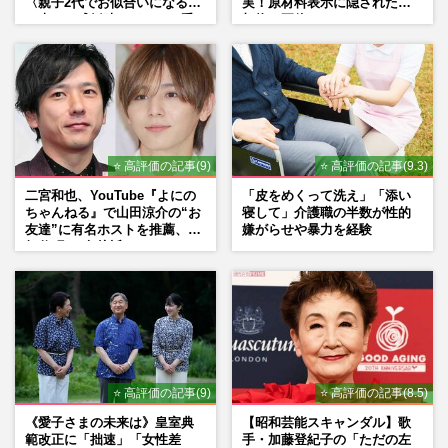
〈親子2代でお似合いになる〉
実！原材料表示に隠された添
モノマネして炎上したキンタロー。「傷つ
の声、ご成婚時のドレスも手
加物の正体
きます」被害者ぶるも、…
がけた森英恵さんとの絆
週刊女性PRIME
2026/2/25
【キンタロー。】高市早苗で炎上、大森元
貴で絶賛！ 顔まね評価が真逆のワケ
週刊女性PRIME
2025/12/30
⭐ 高評価の記事(9)
⭐ 高評価の記事(9.3)
二宮和也、YouTube『よにの
「皮をめくって洗え」「添い
ちゃんねる』で山田涼介の“お
寝して」介護職の半数が性的
友達”に有名ホストを推薦、歌
嫌がらせや暴力を経験
舞伎町に“急接近”でファン
「関わらないで！」
⭐ 高評価の記事(9)
⭐ 高評価の記事(8.5)
《愛子さまの未来は》皇室典
【昭和芸能スキャンダル】歌
範改正に「拙速」「女性差
手・加藤登紀子の「ただの左