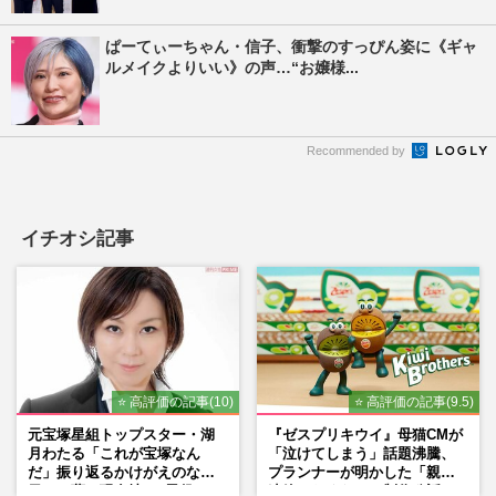
ぱーてぃーちゃん・信子、衝撃のすっぴん姿に《ギャ
ルメイクよりいい》の声…“お嬢様...
Recommended by
イチオシ記事
⭐ 高評価の記事(10)
⭐ 高評価の記事(9.5)
元宝塚星組トップスター・湖
『ゼスプリキウイ』母猫CMが
月わたる「これが宝塚なん
「泣けてしまう」話題沸騰、
だ」振り返るかけがえのない
プランナーが明かした「親に
日々、夢の現在地と“男役”へ
連絡したくなる」制作秘話