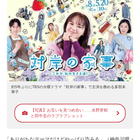
約5年ぶりにTBSの火曜ドラマ『対岸の家事』で主演を務める多部未
華子
【写真】お互いを見つめ合い……永野芽郁
と田中圭のラブラブショット
「ありがちなテーマだけどやっぱり染みる」（神奈川県・