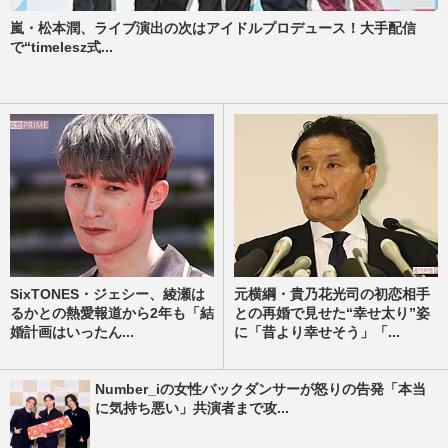
嵐・松本潤、ライブ演出の次はアイドルプロデュース！大手配信
で“timelesz式...
SixTONES・ジェシー、綾瀬は
元横綱・貴乃花光司の初恋相手
るかとの熱愛報道から2年も「結
との再婚で見せた“幸せ太り”姿
婚計画はいったん...
に「昔より幸せそう」「...
Number_iの女性バックダンサーが怒りの告発「本当
に気持ち悪い」共演者まで攻...