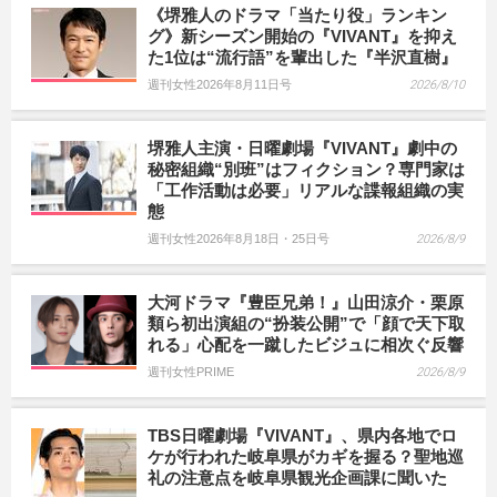
《堺雅人のドラマ「当たり役」ランキン
グ》新シーズン開始の『VIVANT』を抑え
た1位は“流行語”を輩出した『半沢直樹』
週刊女性2026年8月11日号
2026/8/10
堺雅人主演・日曜劇場『VIVANT』劇中の
秘密組織“別班”はフィクション？専門家は
「工作活動は必要」リアルな諜報組織の実
態
週刊女性2026年8月18日・25日号
2026/8/9
大河ドラマ『豊臣兄弟！』山田涼介・栗原
類ら初出演組の“扮装公開”で「顔で天下取
れる」心配を一蹴したビジュに相次ぐ反響
週刊女性PRIME
2026/8/9
TBS日曜劇場『VIVANT』、県内各地でロ
ケが行われた岐阜県がカギを握る？聖地巡
礼の注意点を岐阜県観光企画課に聞いた