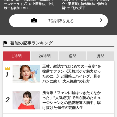
ースデーライブ〉に上田竜也、中丸
介・栗原類ら初出演組の“扮装公
雄一も参加！MC…
開”で「顔で天下…
7位以降を見る
芸能の記事ランキング
1時間
24時間
週間
月間
王林、雑誌で“はじめての一夜姿”を
披露でファン《天然ボケが魅力だっ
たのに…》と困惑…ハイレグ、見せ
パンに続く“大人路線”の行方
浅香唯「ファンに嘘はつきたくなか
った」“人気絶頂”で自ら認めたミュ
ージシャンとの熱愛報道の胸中、駆
け抜けた40年の芸能人生