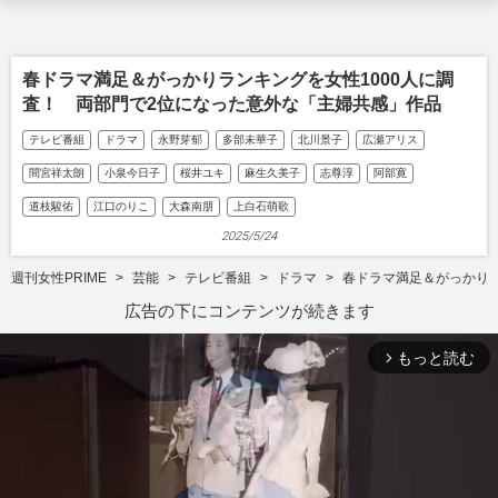
春ドラマ満足＆がっかりランキングを女性1000人に調
査！ 両部門で2位になった意外な「主婦共感」作品
テレビ番組
ドラマ
永野芽郁
多部未華子
北川景子
広瀬アリス
間宮祥太朗
小泉今日子
桜井ユキ
麻生久美子
志尊淳
阿部寛
道枝駿佑
江口のりこ
大森南朋
上白石萌歌
2025/5/24
週刊女性PRIME
芸能
テレビ番組
ドラマ
春ドラマ満足＆がっかりラ
広告の下にコンテンツが続きます
もっと読む
arrow_forward_ios