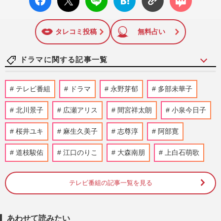
ok い
ト
ブック
ト
いね
マーク
に追加
タレコミ投稿
無料占い
ドラマに関する記事一覧
《堺雅人のドラマ「当たり役」ランキン
テレビ番組
ドラマ
永野芽郁
多部未華子
グ》新シーズン開始の『VIVANT』を抑え
た1位は“流行語”を輩出した…
北川景子
広瀬アリス
間宮祥太朗
小泉今日子
週刊女性2026年8月11日号
2026/8/10
桜井ユキ
麻生久美子
志尊淳
阿部寛
堺雅人主演・日曜劇場『VIVANT』劇中の
道枝駿佑
江口のりこ
秘密組織“別班”はフィクション？専門家は
大森南朋
上白石萌歌
「工作活動は必要」リアル…
週刊女性2026年8月18日・25日号
2026/8/9
テレビ番組の記事一覧を見る
TBS日曜劇場『VIVANT』、県内各地でロ
ケが行われた岐阜県がカギを握る？聖地巡
あわせて読みたい