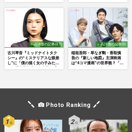
れ発言と、『愛の不時着』の
劇場が答えた共演舞台の行方
⭐ 高評価の記事(9.7)
⭐ 高評価の記事(9)
古川琴音『ミッドナイトタク
稲垣吾郎・草なぎ剛・香取慎
シー』の“ミステリアスな眼差
吾の『新しい地図』主演映画
し”に「僕の描く女の子みた
は“4コマ漫画”の世界観？「フ
い」現代美術家・奈良美智氏
ァンミーティングを続けた
もSNSで“公認”
い」10周年にかける意気込み
も
Photo Ranking