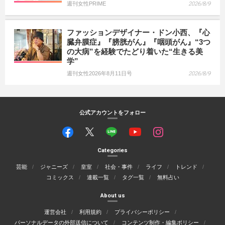
週刊女性PRIME
2026/8/9
ファッションデザイナー・ドン小西、『心
臓弁膜症』『膀胱がん』『咽頭がん』“3つ
の大病”を経験でたどり着いた“生きる美
学”
週刊女性2026年8月11日号
2026/8/9
公式アカウントをフォロー
Categories
芸能
ジャニーズ
皇室
社会・事件
ライフ
トレンド
コミックス
連載一覧
タグ一覧
無料占い
About us
運営会社
利用規約
プライバシーポリシー
パーソナルデータの外部送信について
コンテンツ制作・編集ポリシー