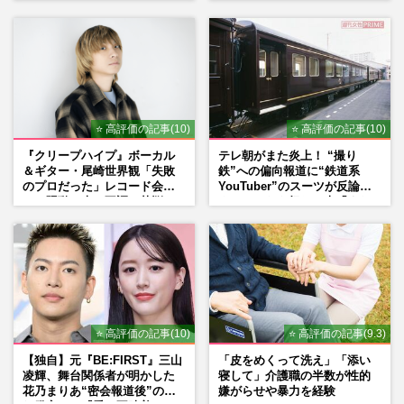
の思い
⭐ 高評価の記事(10)
⭐ 高評価の記事(10)
『クリープハイプ』ボーカル
テレ朝がまた炎上！ “撮り
＆ギター・尾崎世界観「失敗
鉄”への偏向報道に“鉄道系
のプロだった」レコード会社
YouTuber”のスーツが反論
との騒動、声の不調…苦悩の
ネットからも怒りの声「また
先で見つけた“今”
印象操作」「局の仕込みで
は？」
⭐ 高評価の記事(10)
⭐ 高評価の記事(9.3)
【独自】元『BE:FIRST』三山
「皮をめくって洗え」「添い
凌輝、舞台関係者が明かした
寝して」介護職の半数が性的
花乃まりあ“密会報道後”の呆
嫌がらせや暴力を経験