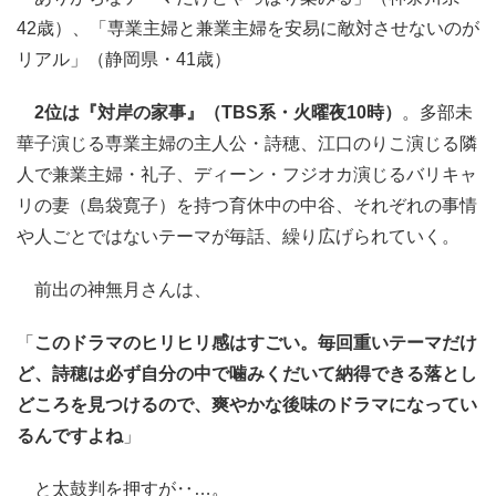
42歳）、「専業主婦と兼業主婦を安易に敵対させないのが
リアル」（静岡県・41歳）
2位は『対岸の家事』（TBS系・火曜夜10時）
。多部未
華子演じる専業主婦の主人公・詩穂、江口のりこ演じる隣
人で兼業主婦・礼子、ディーン・フジオカ演じるバリキャ
リの妻（島袋寛子）を持つ育休中の中谷、それぞれの事情
や人ごとではないテーマが毎話、繰り広げられていく。
前出の神無月さんは、
「
このドラマのヒリヒリ感はすごい。毎回重いテーマだけ
ど、詩穂は必ず自分の中で噛みくだいて納得できる落とし
どころを見つけるので、爽やかな後味のドラマになってい
るんですよね
」
と太鼓判を押すが‥…。