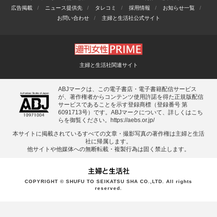
広告掲載
ニュース提供先
タレコミ
採用情報
お知らせ一覧
お問い合わせ
主婦と生活社公式サイト
主婦と生活社関連サイト
ABJマークは、この電子書店・電子書籍配信サービス
が、著作権者からコンテンツ使用許諾を得た正規版配信
サービスであることを示す登録商標（登録番号 第
6091713号）です。ABJマークについて、詳しくはこち
らを御覧ください。
https://aebs.or.jp/
本サイトに掲載されているすべての⽂章・撮影写真の著作権は主婦と⽣活
社に帰属します。
他サイトや他媒体への無断転載・複製⾏為は固く禁⽌します。
COPYRIGHT © SHUFU TO SEIKATSU SHA CO.,LTD. All rights
reserved.