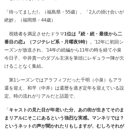
「待ってました!」（福島県・55歳）、「2人の掛け合いが
絶妙」（福岡県・44歳）
視聴者を満足させたドラマ
1位は『続・続・最後から二
番目の恋』（フジテレビ系・月曜夜9時）
。'12年に初回シ
ーズンが放送され、'14年の続編から11年の時を経て小泉
今日子、中井貴一のダブル主演を筆頭にレギュラー陣が欠
けることなく集結。
第1シーズンではアラフィフだった千明（小泉）もアラ
還を迎え、和平（中井）は還暦を過ぎ定年を迎えている設
定。時の流れがリアルだと話題で、
「
キャストの見た目が年老いた分、あの街が生きてそのま
まリアルにそこにあるという強烈な実感。マンネリでは？
というネットの声が聞かれたりもしますが、むしろそれが