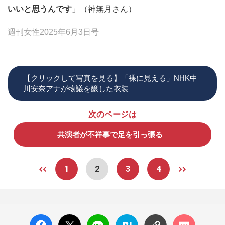
いいと思うんです
」（神無月さん）
週刊女性2025年6月3日号
【クリックして写真を見る】「裸に見える」NHK中
川安奈アナが物議を醸した衣装
次のページは
共演者が不祥事で足を引っ張る
1
2
3
4
facebo
X ポス
LINE
はてな
コメン