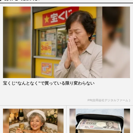
礼の注意点を岐阜県観光企画…
週刊女性PRIME
2026/8/9
ニトリの「Nクールおじさん」清水伸が朝
ドラ『風、薫る』だけじゃな『マイ・フィ
クション』『告白』で怪演…
週刊女性PRIME
2026/8/8
蒼井優主演・TBSドラマ『Tシャツが乾く
まで』が激バズリ中「“考察ドラマ”とは一
線を画している」散りばめ…
週刊女性2026年8月18日・25日号
2026/8/7
宝くじ“なんとなく”で買っている限り変わらない
PR(合同会社デジタルファーム )