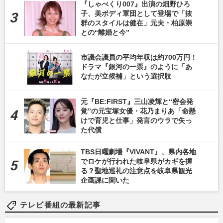
『しゃべくり007』出演の畑野ひろ
子、美ボディ軍団として登場で「抜
群のスタイルは健在」元夫・柏原崇
との“離婚と今”
市議会議員の平均年収は約700万円！
ドラマ『銀河の一票』のように「あ
なたが立候補」という選択肢
元『BE:FIRST』三山凌輝と“密会発
覚”の元宝塚女優・花乃まりあ「命懸
けで育児と仕事」発言のウラで失っ
た代償
TBS日曜劇場『VIVANT』、県内各地
でロケが行われた岐阜県がカギを握
る？聖地巡礼の注意点を岐阜県観光
企画課に聞いた
テレビ番組の最新記事