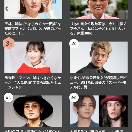
王林、雑誌で“はじめての一夜姿”を
《あの元女性政治家は、今》井脇ノ
披露でファン《天然ボケが魅力だっ
ブ子さん「私には子どもが5万人い
たのに…》…
る」体重38kg…
浅香唯「ファンに嘘はつきたくなか
小栗旬の“非公表長女”が顔隠しデビ
った」“人気絶頂”で自ら認めたミュ
ュー、透ける山田優の「スーパーモ
ージシャン…
デルに」野…
元KAT-TUN・赤西仁の〈42歳のバ
大河ドラマ『豊臣兄弟！』山田涼