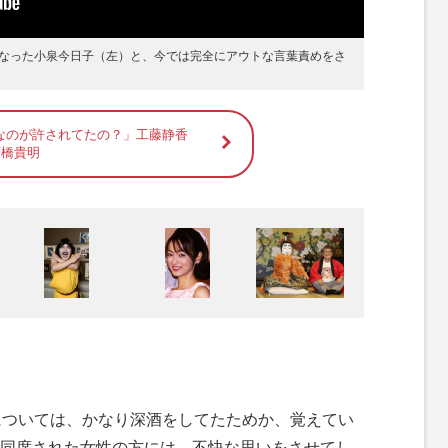
なった小泉今日子（左）と、今では完全にアウトな言葉責めをさ
なのが許されてたの？」工藤静香
石橋貴明
については、かなり深酒をしてたためか、覚えてい
同席された女性の方には、不快な思いをさせてし