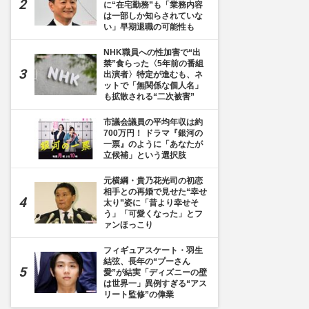
に“在宅勤務”も「業務内容
は一部しか知らされていな
い」早期退職の可能性も
NHK職員への性加害で“出
禁”食らった〈5年前の番組
出演者〉特定が進むも、ネ
ットで「無関係な個人名」
も拡散される“二次被害”
市議会議員の平均年収は約
700万円！ ドラマ『銀河の
一票』のように「あなたが
立候補」という選択肢
元横綱・貴乃花光司の初恋
相手との再婚で見せた“幸せ
太り”姿に「昔より幸せそ
う」「可愛くなった」とフ
ァンほっこり
フィギュアスケート・羽生
結弦、長年の“プーさん
愛”が結実「ディズニーの壁
は世界一」異例すぎる“アス
リート監修”の偉業