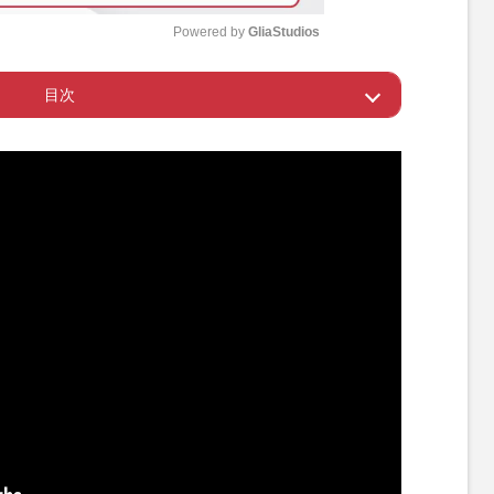
Powered by 
GliaStudios
目次
M
u
り返れば…
t
e
えるけどお互いにウィンウィン
エロ”を扱った番組がスタート