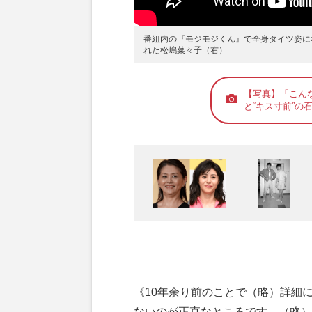
番組内の『モジモジくん』で全身タイツ姿に
れた松嶋菜々子（右）
【写真】「こん
と“キス寸前”の
《10年余り前のことで（略）詳細
ないのが正直なところです。（略）