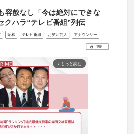
も容赦なし「今は絶対にできな
セクハラ“テレビ番組”列伝
ズ
昭和
テレビ番組
お笑い芸人
アナウンサー
印刷
もっと読む
arrow_forward_ios