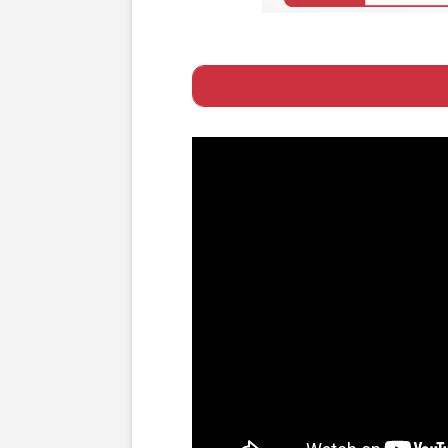
Page 1
ー “黄金期”を振
Page 2
ー パワハラに見
Page 3
ー より過激な“