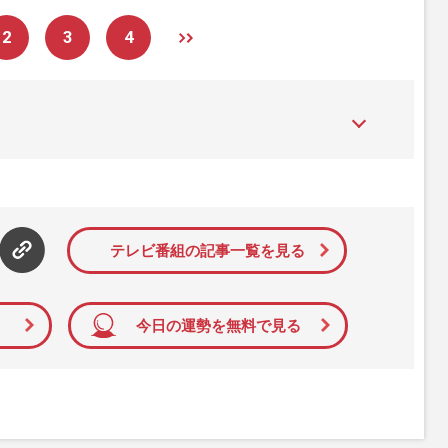
2
3
4
た女性週刊誌。芸能ゴシップや事件、皇室の話題、感動ドキュメン
発信している。2017年12月12日号で「眞子さま嫁ぎ先の“義
」報道をスクープ。この一報から約2か月後、宮内庁は結婚延期を
雑誌ジャーナリズム賞」大賞を受賞した。毎週火曜日発売。
テレビ番組の記事一覧を見る
今日の運勢を無料で見る