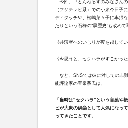
今回、『とんねるずのみなさんの
（フジテレビ系）での小泉今日子に
ディタッチや、松嶋菜々子に卑猥な
たりという石橋の“黒歴史”も改め
《共演者へのいじりが度を越してい
《今思うと、セクハラがすごかった
など、SNSでは彼に対しての非
能評論家の宝泉薫氏は、
「当時は“セクハラ”という言葉や概
ビが大衆の娯楽として人気になって
ってきたことです。