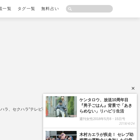
載一覧
タグ一覧
無料占い
×
ケンタロウ、放送10周年目
『男子ごはん』背景で「あき
ハラ、セクハラ“テレビ番組”列伝
らめない」リハビリ生活
週刊女性2018年5月8・15日号
2018/4/24
木村カエラが疾走！ セレブ幼