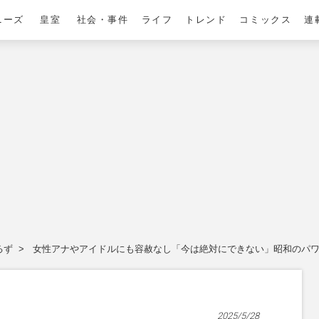
ニーズ
皇室
社会・事件
ライフ
トレンド
コミックス
連
るず
女性アナやアイドルにも容赦なし「今は絶対にできない」昭和のパワ
2025/5/28