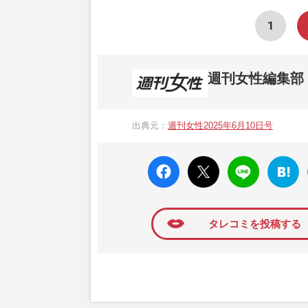
1
週刊女性編集部
1957年3月6日に日本で最初に創刊され
ト、美容・健康・グルメ・占いに関する情報を
出典元：
週刊女性2025年6月10日号
母”が抱える400万円超の“借金トラブル”
発表。同記事は2018年の「編集者が選ぶ
faceboo
X ポス
LINE
はてな
k いい
ト
ブック
ね
マーク
に追加
タレコミを投稿する