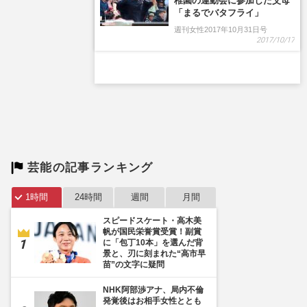
稚園の運動会に参加した父母
「まるでバタフライ」
週刊女性2017年10月31日号
2017/10/17
芸能の記事ランキング
1時間
24時間
週間
月間
スピードスケート・高木美
帆が国民栄誉賞受賞！副賞
に「包丁10本」を選んだ背
景と、刃に刻まれた“高市早
苗”の文字に疑問
NHK阿部渉アナ、局内不倫
発覚後はお相手女性ととも