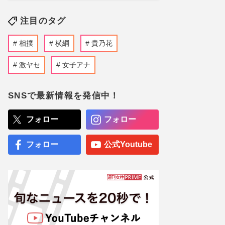
注目のタグ
相撲
横綱
貴乃花
激ヤセ
女子アナ
SNSで最新情報を発信中！
フォロー
フォロー
フォロー
公式Youtube