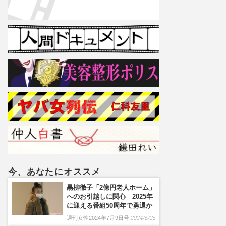
今、あなたにオススメ
黒柳徹子「2億円老人ホーム」
へのお引越しに関心 2025年
に迎える番組50周年で勇退か
週刊女性2024年7月9日号
2024/6/25