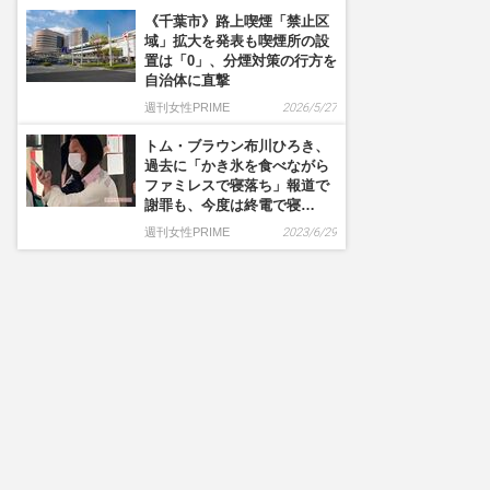
《千葉市》路上喫煙「禁止区
域」拡大を発表も喫煙所の設
置は「0」、分煙対策の行方を
自治体に直撃
週刊女性PRIME
2026/5/27
トム・ブラウン布川ひろき、
過去に「かき氷を食べながら
ファミレスで寝落ち」報道で
謝罪も、今度は終電で寝…
週刊女性PRIME
2023/6/29