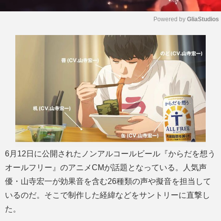
Powered by 
GliaStudios
M
u
t
e
6月12日に公開されたノンアルコールビール『からだを想う
オールフリー』のアニメCMが話題となっている。人気声
優・山寺宏一が効果音を含む26種類の声や擬音を担当して
いるのだ。そこで制作した経緯などをサントリーに直撃し
た。