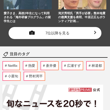
愛子さま、高校2年生になって利用
滝沢秀明氏「男手が必要」熊本地震
される「海外研修プログラム」の留
の復興支援を表明、中居正広もボラ
学先とは
ンティア計画…
7位以降を見る
注目のタグ
Netflix
熱愛
蒼井優
広瀬すず
林遣都
小栗旬
野村周平