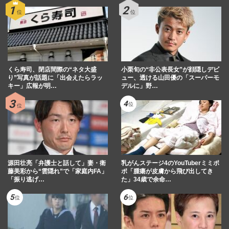
くら寿司、閉店間際の“ネタ大盛
小栗旬の“非公表長女”が顔隠しデビ
り”写真が話題に「出会えたらラッ
ュー、透ける山田優の「スーパーモ
キー」広報が明…
デルに」野…
源田壮亮「弁護士と話して」妻・衛
乳がんステージ4のYouTuberミミポ
藤美彩から“雲隠れ”で「家庭内FA」
ポ「腫瘍が皮膚から飛び出してき
「振り逃げ…
た」34歳で余命…