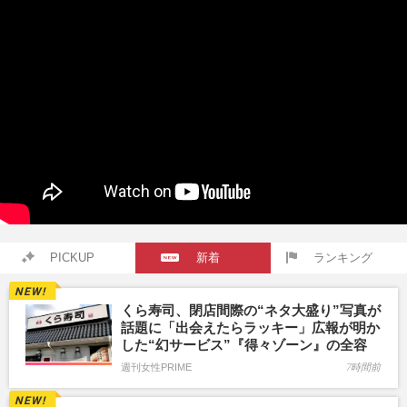
PICKUP
新着
ランキング
くら寿司、閉店間際の“ネタ大盛り”写真が
話題に「出会えたらラッキー」広報が明か
した“幻サービス”『得々ゾーン』の全容
週刊女性PRIME
7時間前