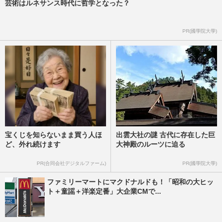
芸術はルネサンス時代に哲学となった？
PR(國學院大學)
宝くじを知らないまま買う人ほ
出雲大社の謎 古代に存在した巨
ど、外れ続けます
大神殿のルーツに迫る
PR(合同会社デジタルファーム)
PR(國學院大學)
ファミリーマートにマクドナルドも！「昭和の大ヒッ
ト＋童謡＋洋楽定番」大企業CMで...