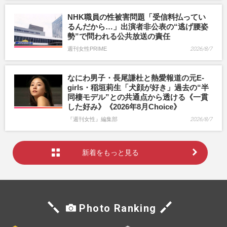
NHK職員の性被害問題「受信料払ってい
るんだから…」出演者非公表の“逃げ腰姿
勢”で問われる公共放送の責任
週刊女性PRIME
2026/8/7
なにわ男子・長尾謙杜と熱愛報道の元E-
girls・稲垣莉生「犬顔が好き」過去の“半
同棲モデル”との共通点から透ける《一貫
した好み》《2026年8月Choice》
『週刊女性』編集部
2026/8/7
新着をもっと見る
Photo Ranking