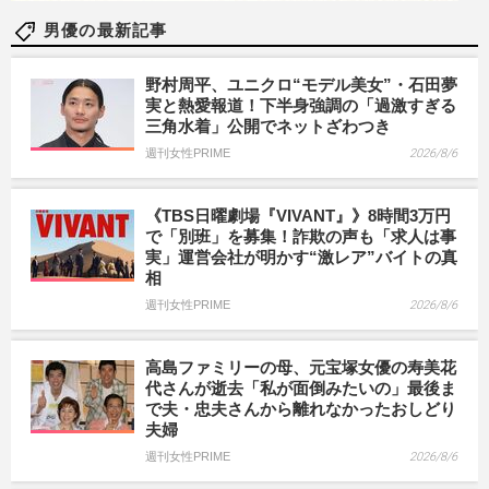
男優の最新記事
野村周平、ユニクロ“モデル美女”・石田夢
実と熱愛報道！下半身強調の「過激すぎる
三角水着」公開でネットざわつき
週刊女性PRIME
2026/8/6
《TBS日曜劇場『VIVANT』》8時間3万円
で「別班」を募集！詐欺の声も「求人は事
実」運営会社が明かす“激レア”バイトの真
相
週刊女性PRIME
2026/8/6
高島ファミリーの母、元宝塚女優の寿美花
代さんが逝去「私が面倒みたいの」最後ま
で夫・忠夫さんから離れなかったおしどり
夫婦
週刊女性PRIME
2026/8/6