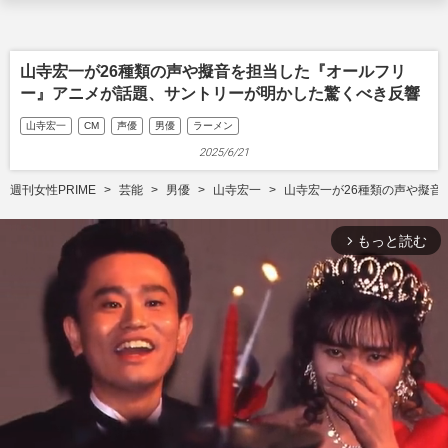
山寺宏一が26種類の声や擬音を担当した『オールフリ
ー』アニメが話題、サントリーが明かした驚くべき反響
山寺宏一
CM
声優
男優
ラーメン
2025/6/21
週刊女性PRIME
芸能
男優
山寺宏一
山寺宏一が26種類の声や擬
もっと読む
arrow_forward_ios