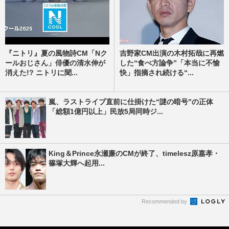
『ニトリ』夏の風物詩CM「Nク
吉野家CM出演の木村拓哉に再燃
ールおじさん」俳優の清水伸が
した“食べ方論争”「本当に不愉
消えた!? ニトリに聞...
快」指摘され続ける“...
嵐、ラストライブ直前に仕掛けた“謎の暗号”の正体
「総額1億円以上」民放5局同時ジ...
King＆Prince永瀬廉のCMが終了、timelesz原嘉孝・
篠塚大輝へ起用...
Recommended by