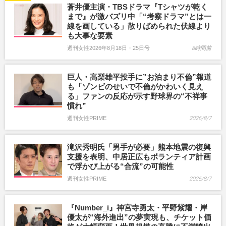
蒼井優主演・TBSドラマ『Tシャツが乾く
まで』が激バズリ中「“考察ドラマ”とは一
線を画している」散りばめられた伏線より
も大事な要素
週刊女性2026年8月18日・25日号
8時間前
巨人・高梨雄平投手に”お泊まり不倫”報道
も「ゾンビのせいで不倫がかわいく見え
る」ファンの反応が示す野球界の“不祥事
慣れ”
週刊女性PRIME
2026/8/7
滝沢秀明氏「男手が必要」熊本地震の復興
支援を表明、中居正広もボランティア計画
で浮かび上がる“合流”の可能性
週刊女性PRIME
2026/8/7
『Number_i』神宮寺勇太・平野紫耀・岸
優太が“海外進出”の夢実現も、チケット価