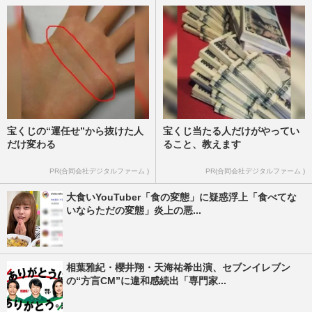
宝くじの“運任せ”から抜けた人
宝くじ当たる人だけがやってい
だけ変わる
ること、教えます
PR(合同会社デジタルファーム )
PR(合同会社デジタルファーム )
大食いYouTuber「食の変態」に疑惑浮上「食べてな
いならただの変態」炎上の悪...
相葉雅紀・櫻井翔・天海祐希出演、セブンイレブン
の“方言CM”に違和感続出「専門家...