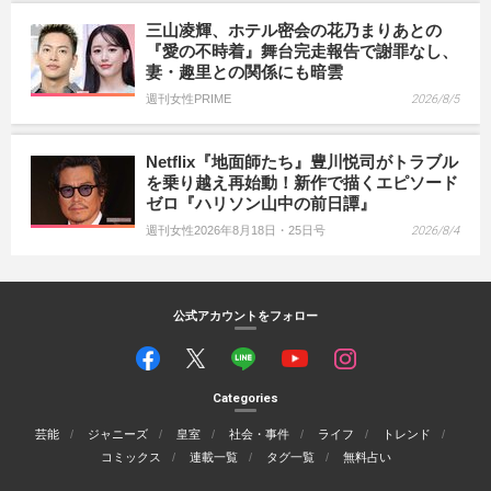
三山凌輝、ホテル密会の花乃まりあとの
『愛の不時着』舞台完走報告で謝罪なし、
妻・趣里との関係にも暗雲
週刊女性PRIME
2026/8/5
Netflix『地面師たち』豊川悦司がトラブル
を乗り越え再始動！新作で描くエピソード
ゼロ『ハリソン山中の前日譚』
週刊女性2026年8月18日・25日号
2026/8/4
公式アカウントをフォロー
Categories
芸能
ジャニーズ
皇室
社会・事件
ライフ
トレンド
コミックス
連載一覧
タグ一覧
無料占い