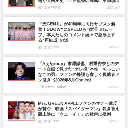
格が大幅変更！世界規模の高騰に不満噴出
週刊女性PRIME
2026/8/7
『光GENJI』が40周年に向けサブスク解
禁！BOOWYにSPEEDも“復活”のムー
ブ、本人たちのコメント続々で急浮上す
る“再結成”の道
週刊女性PRIME
2026/8/7
『Aぇ!group』末澤誠也、村重杏奈とのデ
ート企画で見せた“オレ様”本性「ちっこい
なこの男」ファンの擁護も虚しく視聴者ド
ン引き《2026年8月Choice》
『週刊女性』編集部
2026/8/7
Mrs. GREEN APPLEファンのマナー違反
が賛否、映画『スパイダーマン』吹き替え
版上映に「ウェーイ！」の歓声に批判
週刊女性PRIME
2026/8/7