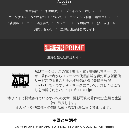
About us
運営会社
利用規約
プライバシーポリシー
パーソナルデータの外部送信について
コンテンツ制作・編集ポリシー
広告掲載
ニュース提供先
タレコミ
採用情報
お知らせ一覧
お問い合わせ
主婦と生活社公式サイト
主婦と生活社関連サイト
ABJマークは、この電子書店・電子書籍配信サービス
が、著作権者からコンテンツ使用許諾を得た正規版配信
サービスであることを示す登録商標（登録番号 第
6091713号）です。ABJマークについて、詳しくはこち
らを御覧ください。
https://aebs.or.jp/
本サイトに掲載されているすべての⽂章・撮影写真の著作権は主婦と⽣活
社に帰属します。
他サイトや他媒体への無断転載・複製⾏為は固く禁⽌します。
COPYRIGHT © SHUFU TO SEIKATSU SHA CO.,LTD. All rights