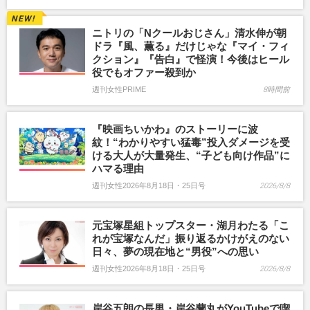
ニトリの「Nクールおじさん」清水伸が朝
ドラ『風、薫る』だけじゃな『マイ・フィ
クション』『告白』で怪演！今後はヒール
役でもオファー殺到か
週刊女性PRIME
8時間前
『映画ちいかわ』のストーリーに波
紋！“わかりやすい猛毒”投入ダメージを受
ける大人が大量発生、“子ども向け作品”に
ハマる理由
週刊女性2026年8月18日・25日号
2026/8/8
元宝塚星組トップスター・湖月わたる「こ
れが宝塚なんだ」振り返るかけがえのない
日々、夢の現在地と“男役”への思い
週刊女性2026年8月18日・25日号
2026/8/8
岸谷五朗の長男・岸谷蘭丸がYouTubeで喫