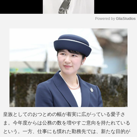
Powered by 
GliaStudios
M
u
t
e
皇族としてのおつとめの幅が着実に広がっている愛子さ
ま。今年度からは公務の数を増やすご意向を持たれている
という。一方、仕事にも慣れた勤務先では、新たな目的が