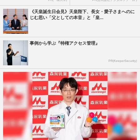
《天皇誕生日会見》天皇陛下、長女・愛子さまへのに
じむ思い「父としての本音」と「皇...
事例から学ぶ『特権アクセス管理』
PR(KeeperSecurity)