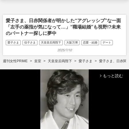
愛子さま、日赤関係者が明かした“アグレッシブ”な一面
「左手の薬指が気になって…」“職場結婚”も視野!?未来
のパートナー探しに夢中
愛子さま
佳子さま
天皇皇后両陛下
大阪万博
恋愛・結婚
デート
2025/7/10
週刊女性PRIME
皇室
天皇皇后両陛下
愛子さま
愛子さま、日赤関係
もっと読む
arrow_forward_ios