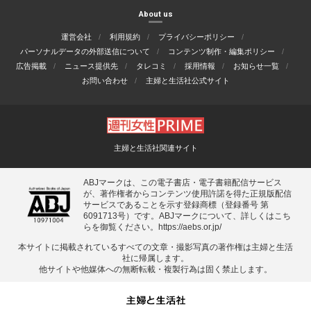
About us
運営会社
利用規約
プライバシーポリシー
パーソナルデータの外部送信について
コンテンツ制作・編集ポリシー
広告掲載
ニュース提供先
タレコミ
採用情報
お知らせ一覧
お問い合わせ
主婦と生活社公式サイト
主婦と生活社関連サイト
ABJマークは、この電子書店・電子書籍配信サービス
が、著作権者からコンテンツ使用許諾を得た正規版配信
サービスであることを示す登録商標（登録番号 第
6091713号）です。ABJマークについて、詳しくはこち
らを御覧ください。
https://aebs.or.jp/
本サイトに掲載されているすべての⽂章・撮影写真の著作権は主婦と⽣活
社に帰属します。
他サイトや他媒体への無断転載・複製⾏為は固く禁⽌します。