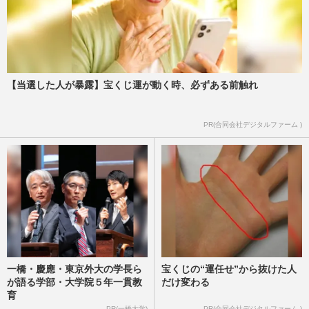
【当選した人が暴露】宝くじ運が動く時、必ずある前触れ
PR(合同会社デジタルファーム )
一橋・慶應・東京外大の学長ら
宝くじの“運任せ”から抜けた人
が語る学部・大学院５年一貫教
だけ変わる
育
PR(一橋大学)
PR(合同会社デジタルファーム )