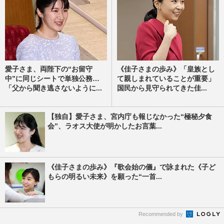
愛子さま、両陛下の“お留守
《佳子さまの歩み》「皇族とし
中”に同じシートで単独公務…
て親しまれていることが重要」
「父から聞き逃さないように...
国民から見守られてきた佳...
【独自】愛子さま、宮内庁も報じなかった“極秘夕食
会”、ラオス大使が明かしたお言葉...
《佳子さまの歩み》『歌会始の儀』で詠まれた《子ど
もらの明るい未来》を願った“一首...
Recommended by