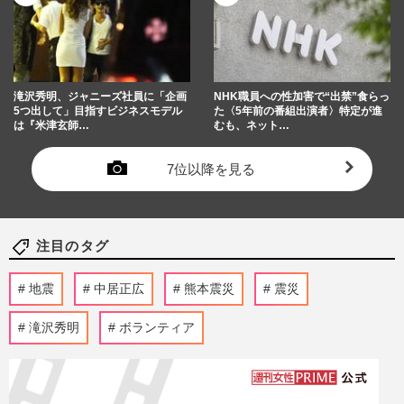
滝沢秀明、ジャニーズ社員に「企画
NHK職員への性加害で“出禁”食らっ
5つ出して」目指すビジネスモデル
た〈5年前の番組出演者〉特定が進
は『米津玄師…
むも、ネット…
7位以降を見る
注目のタグ
地震
中居正広
熊本震災
震災
滝沢秀明
ボランティア