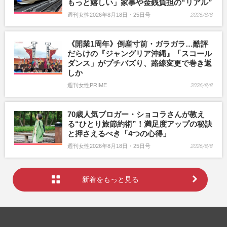
もっと嬉しい」家事や金銭負担の“リアル”
週刊女性2026年8月18日・25日号
2026/8/8
《開業1周年》倒産寸前・ガラガラ…酷評
だらけの『ジャングリア沖縄』「スコール
ダンス」がプチバズり、路線変更で巻き返
しか
週刊女性PRIME
2026/8/8
70歳人気ブロガー・ショコラさんが教え
る“ひとり旅節約術”！満足度アップの秘訣
と押さえるべき「4つの心得」
週刊女性2026年8月18日・25日号
2026/8/8
新着をもっと見る