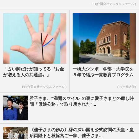
PR(合同会社デジタルファーム )
「占い師だけが知ってる〝お金
一橋大シンポ 学部・大学院を
が増える人の共通点〟」
５年で結ぶ一貫教育プログラム
PR(合同会社デジタルファーム )
PR(一橋大学)
雅子さま、“満開スマイル”の裏に愛子さまとの癒し時
間「母娘公務」で取り戻された“...
《佳子さまの歩み》縁の深い国を公式訪問の天皇・皇
后両陛下と秋篠宮ご一家、佳子さま...