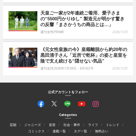
天皇ご一家が2年連続ご着用、愛子さま
の“5500円かりゆし” 製造元が明かす驚き
の反響「まさかうちの商品とは…」
週刊女性PRIME
2026/7/23
《元女性皇族の今》皇籍離脱から約20年の
黒田清子さん「近所で乾杯」の姿と皇室を
陰で支え続ける“隠せない気品”
週刊女性2026年7月28日・8月4日号
2026/7/20
公式アカウントをフォロー
Categories
芸能
ジャニーズ
皇室
社会・事件
ライフ
トレンド
コミックス
連載一覧
タグ一覧
無料占い