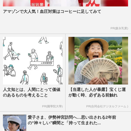
アマゾンで大人気！血圧対策はコーヒーに足してみて
PR(森永乳業)
人文知とは、人間にとって価値
【当選した人が暴露】宝くじ運
のあるものを考えること
が動く時、必ずある前触れ
PR(國學院大學)
PR(合同会社デジタルファーム )
愛子さま、伊勢神宮訪問へ…思い出される2年前
の“神々しい”瞬間と「持って生まれた...