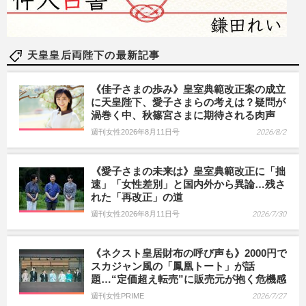
天皇皇后両陛下の最新記事
《佳子さまの歩み》皇室典範改正案の成立
に天皇陛下、愛子さまらの考えは？疑問が
渦巻く中、秋篠宮さまに期待される肉声
週刊女性2026年8月11日号
2026/8/2
《愛子さまの未来は》皇室典範改正に「拙
速」「女性差別」と国内外から異論…残さ
れた「再改正」の道
週刊女性2026年8月11日号
2026/7/30
《ネクスト皇居財布の呼び声も》2000円で
スカジャン風の「鳳凰トート」が話
題…“定価超え転売”に販売元が抱く危機感
週刊女性PRIME
2026/7/27