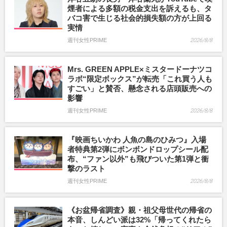
煙者による多額の税金支出を訴えるも、タ
バコ害で生じる社会的損失額の方が上回る
実情
週刊女性PRIME
2026/8/8
Mrs. GREEN APPLE×ミスタードーナツコ
ラボ“限定ボックス”が転売「これ買う人も
すごい」と賛否、懸念される店頭販売への
影響
週刊女性PRIME
2026/8/8
『映画ちいかわ 人魚の島のひみつ』入場
者特典第2弾にボンボンドロップシール配
布、“ファン以外”も飛びついた第1弾と衝
撃のラスト
週刊女性PRIME
2026/8/8
《お盆帰省調査》親・祖父母世代の帰省の
本音、しんどい派は32%「帰ってくれたら