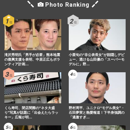
Photo Ranking
滝沢秀明氏「男手が必要」熊本地震
小栗旬の“非公表長女”が顔隠しデビ
の復興支援を表明、中居正広もボラ
ュー、透ける山田優の「スーパーモ
ンティア計画…
デルに」野…
くら寿司、閉店間際の“ネタ大盛
野村周平、ユニクロ“モデル美女”・
り”写真が話題に「出会えたらラッ
石田夢実と熱愛報道！下半身強調の
キー」広報が明…
「過激すぎ…