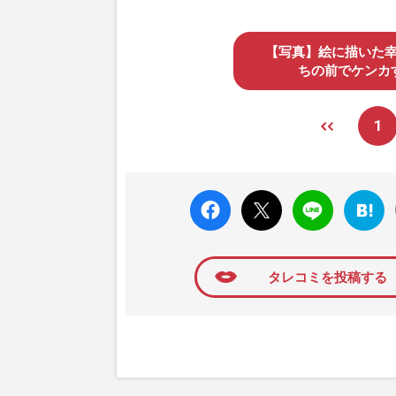
【写真】絵に描いた
ちの前でケンカ
1
faceboo
X ポス
LINE
はてな
k いい
ト
ブック
ね
マーク
に追加
タレコミを投稿する