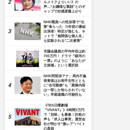
ルメイクよりいい》の
声…“お嬢様な素顔”とのギ
ャップで好感度爆上がり
NHK職員への性加害で“出
禁”食らった〈5年前の番組
出演者〉特定が進むも、ネ
ットで「無関係な個人名」
も拡散される“二次被害”
市議会議員の平均年収は約
700万円！ ドラマ『銀河の
一票』のように「あなたが
立候補」という選択肢
NHK阿部渉アナ、局内不倫
発覚後はお相手女性ととも
に“在宅勤務”も「業務内容
は一部しか知らされていな
い」早期退職の可能性も
《TBS日曜劇場
『VIVANT』》8時間3万円
で「別班」を募集！詐欺の
声も「求人は事実」運営会
社が明かす“激レア”バイト
の真相