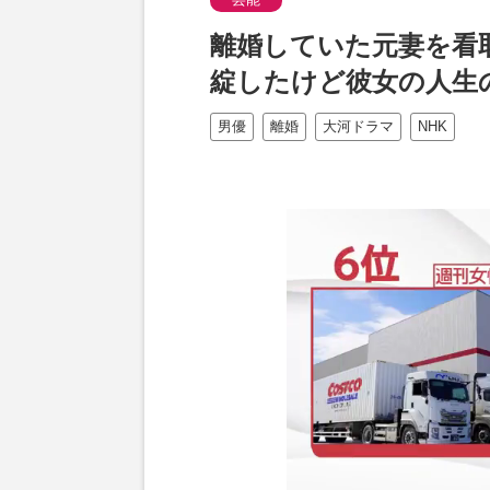
離婚していた元妻を看
綻したけど彼女の人生
男優
離婚
大河ドラマ
NHK