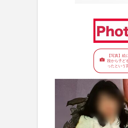
【写真】絵
段から子ど
ったという