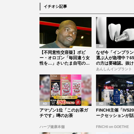
イチオシ記事
【不同意性交容疑】ボビ
なぜ今「インプラン
ー・オロゴン「毎回違う女
選ぶ人が急増中？6
性を…」さいたま自宅の目
の方は要確認。抜け
撃談、所有...
放置は...
あんしんインプラント
アマゾン1位「このお茶ガ
FINCHI主催「IVS2
チです」噂のお茶
ークセッションが話
ハーブ健康本舗
FINCHI on GOETHE