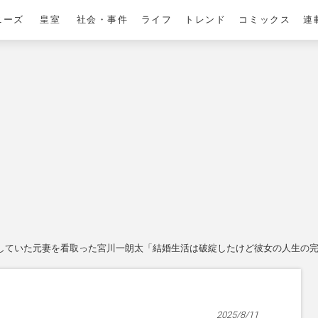
ニーズ
皇室
社会・事件
ライフ
トレンド
コミックス
連
していた元妻を看取った宮川一朗太「結婚生活は破綻したけど彼女の人生の
2025/8/11