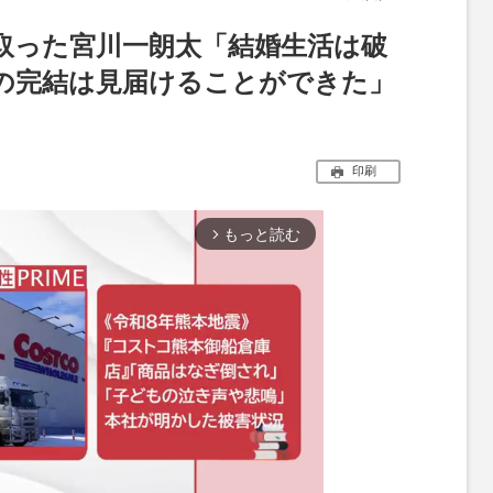
取った宮川一朗太「結婚生活は破
の完結は見届けることができた」
印刷
もっと読む
arrow_forward_ios