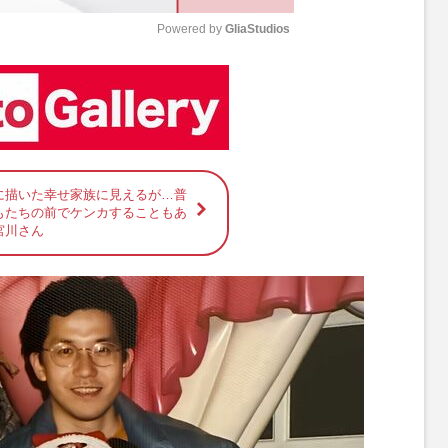
Powered by 
GliaStudios
M
u
t
e
に描いた幸せ家族に見えるが…普
もたちの前でケンカすることもあ
宮川さん