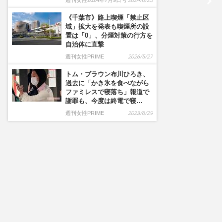
週刊女性2024年7月9日号
2024/6/25
《千葉市》路上喫煙「禁止区
域」拡大を発表も喫煙所の設
置は「0」、分煙対策の行方を
自治体に直撃
週刊女性PRIME
2026/5/27
トム・ブラウン布川ひろき、
過去に「かき氷を食べながら
ファミレスで寝落ち」報道で
謝罪も、今度は終電で寝…
週刊女性PRIME
2023/6/29