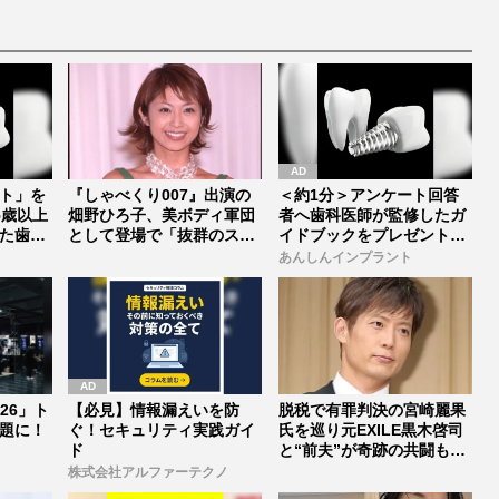
ト」を
『しゃべくり007』出演の
＜約1分＞アンケート回答
5歳以上
畑野ひろ子、美ボディ軍団
者へ歯科医師が監修したガ
た歯の
として登場で「抜群のスタ
イドブックをプレゼント。
イルは...
65歳以...
あんしんインプラント
026」ト
【必見】情報漏えいを防
脱税で有罪判決の宮崎麗果
題に！
ぐ！セキュリティ実践ガイ
氏を巡り元EXILE黒木啓司
ド
と“前夫”が奇跡の共闘も…
...
株式会社アルファーテクノ