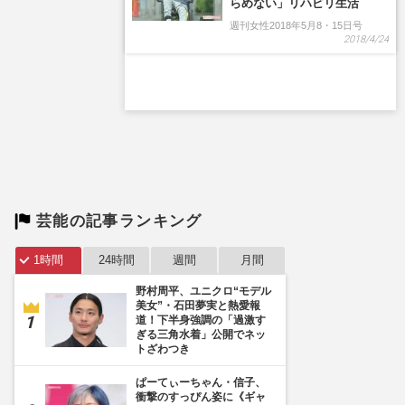
芸能の記事ランキング
1時間
24時間
週間
月間
野村周平、ユニクロ“モデル
美女”・石田夢実と熱愛報
道！下半身強調の「過激す
ぎる三角水着」公開でネッ
トざわつき
ぱーてぃーちゃん・信子、
衝撃のすっぴん姿に《ギャ