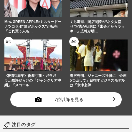
Mrs. GREEN APPLE×ミスタードー
くら寿司、閉店間際の“ネタ大盛
ナツコラボ“限定ボックス”が転売
り”写真が話題に「出会えたらラッ
「これ買う人も…
キー」広報が明…
《開業1周年》倒産寸前・ガラガ
滝沢秀明、ジャニーズ社員に「企画
ラ…酷評だらけの『ジャングリア沖
5つ出して」目指すビジネスモデル
縄』「スコール…
は『米津玄師…
7位以降を見る
注目のタグ