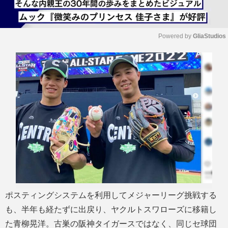
Powered by 
GliaStudios
M
u
t
e
ポスティングシステムを利用してメジャーリーグ挑戦する
も、半年も経たずに出戻り、ヤクルトスワローズに移籍し
た青柳晃洋。古巣の阪神タイガースではなく、同じセ球団