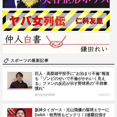
スポーツの最新記事
巨人・高梨雄平投手に”お泊まり不倫”報道
も「ゾンビのせいで不倫がかわいく見え
る」ファンの反応が示す野球界の“不祥事
慣れ”
週刊女性PRIME
2026/8/7
阪神タイガース・元山飛優の落球エラーに
DeNA・牧秀悟もビックリ！2連覇目指す