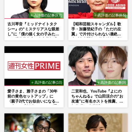
⭐ 高評価の記事(9.7)
⭐ 高評価の記事(8.5)
古川琴音『ミッドナイトタク
【昭和芸能スキャンダル】歌
シー』の“ミステリアスな眼差
手・加藤登紀子の「ただの左
し”に「僕の描く女の子みた
翼」で片付けられない凄絶半
い」現代美術家・奈良美智氏
生《東大闘争、獄中結婚、別
もSNSで“公認”
荘で内ゲバ事件》
⭐ 高評価の記事(10)
⭐ 高評価の記事(9)
愛子さま、雅子さまの「30年
二宮和也、YouTube『よにの
前の黄色セットアップ」に
ちゃんねる』で山田涼介の“お
〈親子2代でお似合いになる〉
友達”に有名ホストを推薦、歌
の声、ご成婚時のドレスも手
舞伎町に“急接近”でファン
がけた森英恵さんとの絆
「関わらないで！」