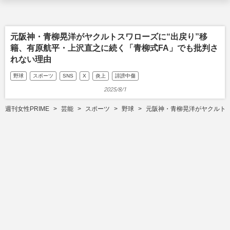
元阪神・青柳晃洋がヤクルトスワローズに“出戻り”移
籍、有原航平・上沢直之に続く「青柳式FA」でも批判さ
れない理由
野球
スポーツ
SNS
X
炎上
誹謗中傷
2025/8/1
週刊女性PRIME
芸能
スポーツ
野球
元阪神・青柳晃洋がヤクルトス