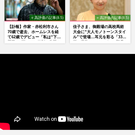
⭐ 高評価の記事(8.5)
⭐ 高評価の記事(8.5)
【訃報】作家・赤松利市さん
佳子さま、御殿場の高校馬術
70歳で逝去、ホームレスを経
大会に“大人モノトーンスタイ
て62歳でデビュー「私は“下級
ル”で登場…耳元を彩る「3300
国民”。死ぬまで差別と貧困を
円の藍染イヤリング」は即品
書き続けます」壮絶人生
薄に