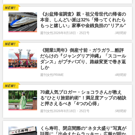
《お盆帰省調査》親・祖父母世代の帰省の
本音、しんどい派は32%「帰ってくれたら
もっと嬉しい」家事や金銭負担の“リアル”
週刊女性2026年8月18日・25日号
3時間前
《開業1周年》倒産寸前・ガラガラ…酷評
だらけの『ジャングリア沖縄』「スコール
ダンス」がプチバズり、路線変更で巻き返
しか
週刊女性PRIME
4時間前
70歳人気ブロガー・ショコラさんが教え
る“ひとり旅節約術”！満足度アップの秘訣
と押さえるべき「4つの心得」
週刊女性2026年8月18日・25日号
5時間前
くら寿司、閉店間際の“ネタ大盛り”写真が
話題に「出会えたらラッキー」広報が明か