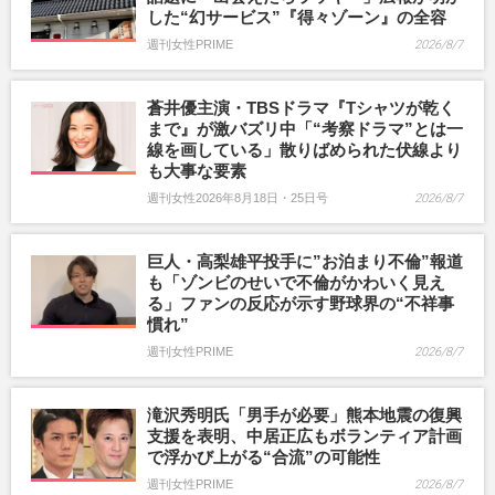
した“幻サービス”『得々ゾーン』の全容
週刊女性PRIME
2026/8/7
蒼井優主演・TBSドラマ『Tシャツが乾く
まで』が激バズリ中「“考察ドラマ”とは一
線を画している」散りばめられた伏線より
も大事な要素
週刊女性2026年8月18日・25日号
2026/8/7
巨人・高梨雄平投手に”お泊まり不倫”報道
も「ゾンビのせいで不倫がかわいく見え
る」ファンの反応が示す野球界の“不祥事
慣れ”
週刊女性PRIME
2026/8/7
滝沢秀明氏「男手が必要」熊本地震の復興
支援を表明、中居正広もボランティア計画
で浮かび上がる“合流”の可能性
週刊女性PRIME
2026/8/7