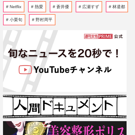
Netflix
熱愛
蒼井優
広瀬すず
林遣都
小栗旬
野村周平