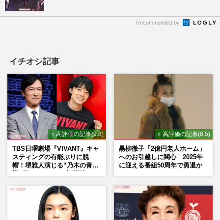
Recommended by
イチオシ記事
⭐ 高評価の記事(9.8)
⭐ 高評価の記事(8.5)
TBS日曜劇場『VIVANT』キャ
黒柳徹子「2億円老人ホーム」
スティングの有能ぶりに脱
へのお引越しに関心 2025年
帽！堺雅人演じる“乃木の青年
に迎える番組50周年で勇退か
期”役は、そっくり説根強い
Mr.Children桜井和寿のバンド
マン長男・櫻井海音だった