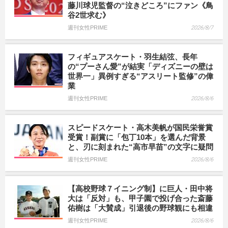
藤川球児監督の“泣きどころ”にファン《鳥
谷2世求む》
週刊女性PRIME
2026/8/7
フィギュアスケート・羽生結弦、長年
の“プーさん愛”が結実「ディズニーの壁は
世界一」異例すぎる“アスリート監修”の偉
業
週刊女性PRIME
2026/8/6
スピードスケート・高木美帆が国民栄誉賞
受賞！副賞に「包丁10本」を選んだ背景
と、刃に刻まれた“高市早苗”の文字に疑問
週刊女性PRIME
2026/8/6
【高校野球７イニング制】に巨人・田中将
大は「反対」も、甲子園で投げ合った斎藤
佑樹は「大賛成」引退後の野球観にも相違
週刊女性PRIME
2026/8/6