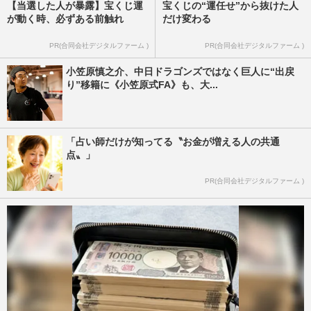
【当選した人が暴露】宝くじ運
宝くじの“運任せ”から抜けた人
が動く時、必ずある前触れ
だけ変わる
PR(合同会社デジタルファーム )
PR(合同会社デジタルファーム )
小笠原慎之介、中日ドラゴンズではなく巨人に“出戻
り”移籍に《小笠原式FA》も、大...
「占い師だけが知ってる〝お金が増える人の共通
点〟」
PR(合同会社デジタルファーム )