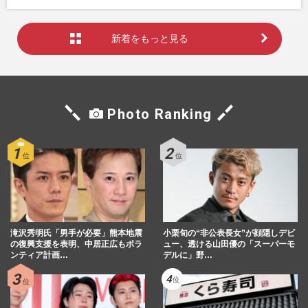
新着をもっと見る
Photo Ranking
滝沢秀明氏「男手が必要」熊本地震
小栗旬の“非公表長女”が顔隠しデビ
の復興支援を表明、中居正広もボラ
ュー、透ける山田優の「スーパーモ
ンティア計画…
デルに」野…