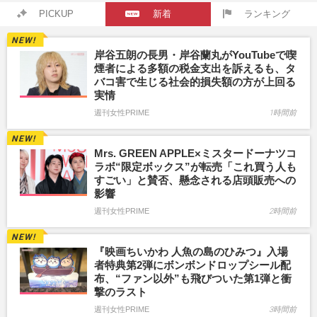
PICKUP
新着
ランキング
岸谷五朗の長男・岸谷蘭丸がYouTubeで喫
煙者による多額の税金支出を訴えるも、タ
バコ害で生じる社会的損失額の方が上回る
実情
週刊女性PRIME
1時間前
Mrs. GREEN APPLE×ミスタードーナツコ
ラボ“限定ボックス”が転売「これ買う人も
すごい」と賛否、懸念される店頭販売への
影響
週刊女性PRIME
2時間前
『映画ちいかわ 人魚の島のひみつ』入場
者特典第2弾にボンボンドロップシール配
布、“ファン以外”も飛びついた第1弾と衝
撃のラスト
週刊女性PRIME
3時間前